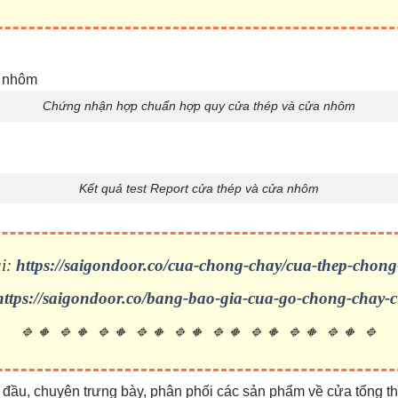
Chứng nhận hợp chuẩn hợp quy cửa thép và cửa nhôm
Kết quả test Report cửa thép và cửa nhôm
i:
https://saigondoor.co/cua-chong-chay/cua-thep-chong
https://saigondoor.co/bang-bao-gia-cua-go-chong-chay-
🔹🔸 🔹🔸 🔹🔸 🔹🔸 🔹🔸 🔹🔸 🔹🔸 🔹🔸 🔹🔸 🔹
đầu, chuyên trưng bày, phân phối các sản phẩm về cửa tổng thể