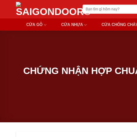
Chuyển
Tìm
đến
kiếm:
nội
CỬA GỖ
CỬA NHỰA
CỬA CHỐNG CHÁ
dung
CHỨNG NHẬN HỢP CHUẨ