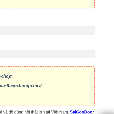
-chay/
cua-thep-chong-chay/
 và đồ dùng nội thất lớn tại Việt Nam.
SaiGonDoor