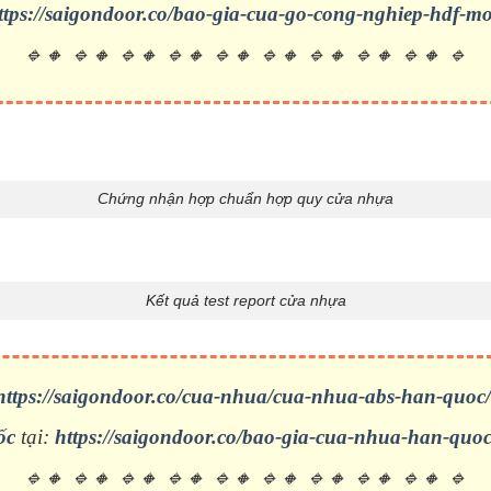
ttps://saigondoor.co/bao-gia-cua-go-cong-nghiep-hdf-m
🔹🔸 🔹🔸 🔹🔸 🔹🔸 🔹🔸 🔹🔸 🔹🔸 🔹🔸 🔹🔸 🔹
Chứng nhận hợp chuẩn hợp quy cửa nhựa
Kết quả test report cửa nhựa
https://saigondoor.co/cua-nhua/cua-nhua-abs-han-quoc/
ốc
tại:
https://saigondoor.co/bao-gia-cua-nhua-han-quoc
🔹🔸 🔹🔸 🔹🔸 🔹🔸 🔹🔸 🔹🔸 🔹🔸 🔹🔸 🔹🔸 🔹