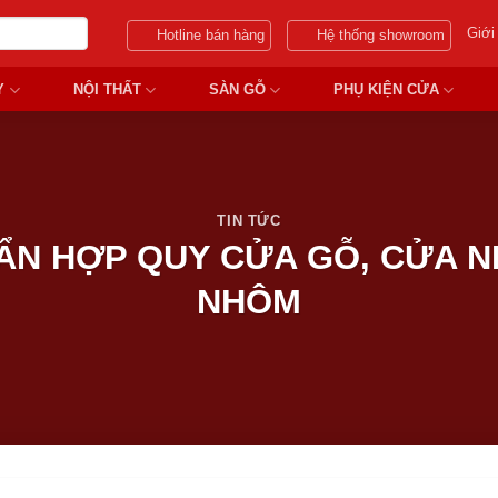
Giới
Hotline bán hàng
Hệ thống showroom
Y
NỘI THẤT
SÀN GỖ
PHỤ KIỆN CỬA
TIN TỨC
N HỢP QUY CỬA GỖ, CỬA N
NHÔM