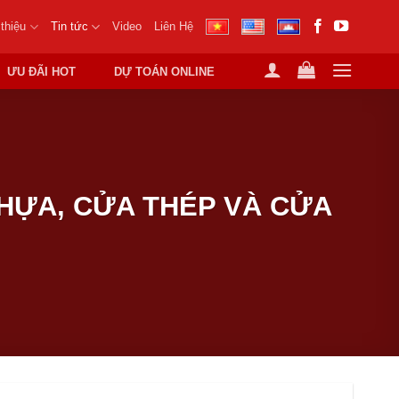
 thiệu
Tin tức
Video
Liên Hệ
ƯU ĐÃI HOT
DỰ TOÁN ONLINE
HỰA, CỬA THÉP VÀ CỬA