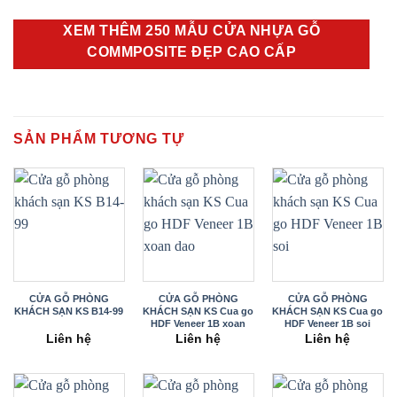
XEM THÊM 250 MẪU CỬA NHỰA GỖ
COMMPOSITE ĐẸP CAO CẤP
SẢN PHẨM TƯƠNG TỰ
CỬA GỖ PHÒNG
CỬA GỖ PHÒNG
CỬA GỖ PHÒNG
KHÁCH SẠN KS B14-99
KHÁCH SẠN KS Cua go
KHÁCH SẠN KS Cua go
HDF Veneer 1B xoan
HDF Veneer 1B soi
dao
Liên hệ
Liên hệ
Liên hệ