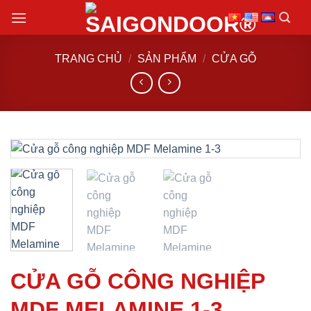
Chuyển
đến
nội
TRANG CHỦ
/
SẢN PHẨM
/
CỬA GỖ
dung
CỬA GỖ CÔNG NGHIỆP
MDF MELAMINE 1-3