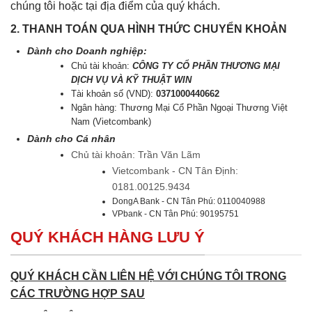
chúng tôi hoặc tại địa điểm của quý khách.
2. THANH TOÁN QUA HÌNH THỨC CHUYỂN KHOẢN
Dành cho Doanh nghiệp:
Chủ tài khoản:
CÔNG TY CỔ PHẦN THƯƠNG MẠI
DỊCH VỤ VÀ KỸ THUẬT WIN
Tài khoản số (VND):
0371000440662
Ngân hàng: Thương Mại Cổ Phần Ngoại Thương Việt
Nam (Vietcombank)
Dành cho Cá nhân
Chủ tài khoản: Trần Văn Lãm
Vietcombank - CN Tân Định:
0181.00125.9434
DongA Bank - CN Tân Phú: 0110040988
VPbank - CN Tân Phú: 90195751
QUÝ KHÁCH HÀNG LƯU Ý
QUÝ KHÁCH CẦN LIÊN HỆ VỚI CHÚNG TÔI TRONG
CÁC TRƯỜNG HỢP SAU