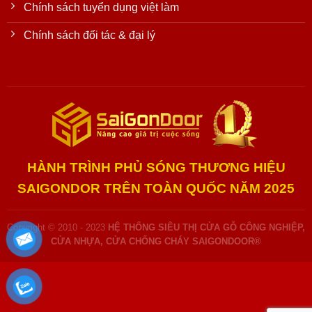
Chính sách tuyển dụng việt làm
Chính sách đối tác & đại lý
HÀNH TRÌNH PHỦ SÓNG THƯƠNG HIỆU
SAIGONDOR TRÊN TOÀN QUỐC NĂM 2025
Copyright © 2010 - 2023
HỆ THỐNG SIÊU THỊ CỬA GỖ CÔNG NGHIỆP,
CỬA NHỰA, CỬA CHỐNG CHÁY SAIGONDOOR®