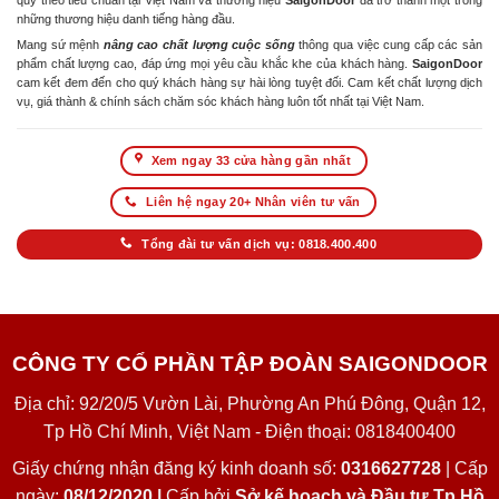
quy theo tiêu chuẩn tại Việt Nam và thương hiệu
SaigonDoor
đã trở thành một trong
những thương hiệu danh tiếng hàng đầu.
Mang sứ mệnh
nâng cao chất lượng cuộc sống
thông qua việc cung cấp các sản
phẩm chất lượng cao, đáp ứng mọi yêu cầu khắc khe của khách hàng.
SaigonDoor
cam kết đem đến cho quý khách hàng sự hài lòng tuyệt đối. Cam kết chất lượng dịch
vụ, giá thành & chính sách chăm sóc khách hàng luôn tốt nhất tại Việt Nam.
Xem ngay 33 cửa hàng gần nhất
Liên hệ ngay 20+ Nhân viên tư vấn
Tổng đài tư vấn dịch vụ: 0818.400.400
CÔNG TY CỔ PHẦN TẬP ĐOÀN SAIGONDOOR
Địa chỉ: 92/20/5 Vườn Lài, Phường An Phú Đông, Quận 12,
Tp Hồ Chí Minh, Việt Nam - Điện thoại: 0818400400
Giấy chứng nhận đăng ký kinh doanh số:
0316627728
| Cấp
ngày:
08/12/2020 |
Cấp bởi
Sở kế hoạch và Đầu tư Tp Hồ