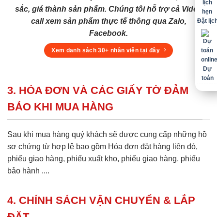
sắc, giá thành sản phẩm. Chúng tôi hỗ trợ cả Video
call xem sản phẩm thực tế thông qua Zalo,
Đặt lịc
Facebook.
Xem danh sách 30+ nhân viên tại đây
Dự
toán
3. HÓA ĐƠN VÀ CÁC GIẤY TỜ ĐẢM
BẢO KHI MUA HÀNG
Sau khi mua hàng quý khách sẽ được cung cấp những hồ
sơ chứng từ hợp lệ bao gồm Hóa đơn đặt hàng liên đỏ,
phiếu giao hàng, phiếu xuất kho, phiếu giao hàng, phiếu
bảo hành ....
4. CHÍNH SÁCH VẬN CHUYỂN & LẮP
ĐẶT