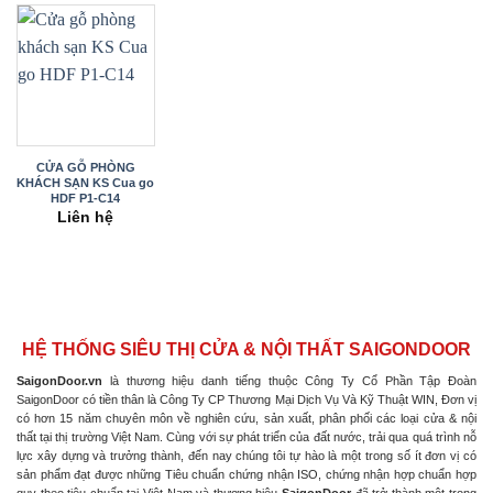
CỬA GỖ PHÒNG
KHÁCH SẠN KS Cua go
HDF P1-C14
Liên hệ
HỆ THỐNG SIÊU THỊ CỬA & NỘI THẤT SAIGONDOOR
SaigonDoor.vn
là thương hiệu danh tiếng thuộc Công Ty Cổ Phần Tập Đoàn
SaigonDoor có tiền thân là Công Ty CP Thương Mại Dịch Vụ Và Kỹ Thuật WIN, Đơn vị
có hơn 15 năm chuyên môn về nghiên cứu, sản xuất, phân phối các loại cửa & nội
thất tại thị trường Việt Nam. Cùng với sự phát triển của đất nước, trải qua quá trình nỗ
lực xây dựng và trưởng thành, đến nay chúng tôi tự hào là một trong số ít đơn vị có
sản phẩm đạt được những Tiêu chuẩn chứng nhận ISO, chứng nhận hợp chuẩn hợp