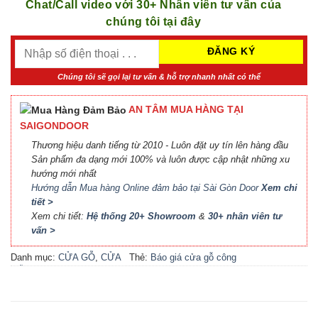
Chat/Call video với 30+ Nhân viên tư vấn của
chúng tôi tại đây
Chúng tôi sẽ gọi lại tư vấn & hỗ trợ nhanh nhất có thể
AN TÂM MUA HÀNG TẠI
SAIGONDOOR
Thương hiệu danh tiếng từ 2010 - Luôn đặt uy tín lên hàng đầu
Sản phẩm đa dạng mới 100% và luôn được cập nhật những xu
hướng mới nhất
Hướng dẫn Mua hàng Online đảm bảo tại Sài Gòn Door
Xem chi
tiết >
Xem chi tiết:
Hệ thống 20+ Showroom
&
30+ nhân viên tư
vấn >
Danh mục:
CỬA GỖ
,
CỬA
Thẻ:
Báo giá cửa gỗ công
GỖ HDF MELAMINE
nghiệp An Cường
,
Báo giá
cửa gỗ công nghiệp MDF
,
Báo giá cửa gỗ MDF
Melamine
,
Cửa gỗ công