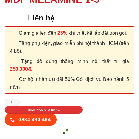
Liên hệ
Giảm giá lên đến
25%
khi thiết kế lắp đặt trọn gói.
Tặng phụ kiện, giao miễn phí nội thành HCM (trên
4 bộ).
Tặng đồ dùng thông minh nội thất trị giá
250.000đ.
Cơ hội nhận ưu đãi 50% Gói dịch vụ Bảo hành 5
năm.
CỬA GỖ CÔNG NGHIỆP MDF MELAMINE 1-3 số lượng
THÊM VÀO GIỎ HÀNG
0834.494.494