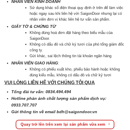
NHÂN VIÊN KINH DOANH
Sử dụng khác số điện thoại quy định ở trên để làm việc
hoặc ngay sau khi liên hệ với SaigonDoor nhưng lại có
nhân viên đơn vị khác liên hệ tư vấn sản phẩm.
GIẤY TỜ & CHỨNG TỪ
Không đúng hoá đơn đặt hàng theo biểu mẫu của
SaigonDoor.
Không có dấu đỏ và chữ ký tươi của phó tổng giám đốc
công ty.
Gửi khác, sai lệch thông tin tài khoản ngân hàng
NHÂN VIÊN GIAO HÀNG
:
Không có phiếu xuất kho, phiếu bảo hành hoặc không
đúng kiểu mẫu, không có dấu đỏ và chữ kỷ tươi
VUI LÒNG LIÊN HỆ VỚI CHÚNG TÔI QUA
Tổng đài tư vấn: 0834.494.494
Hotline phản ánh chất lượng sản phẩm dịch vụ:
0933.707.707
Gửi thông tin về email
bdh@saigondoor.vn
Quay trở lên trên xem lại sản phẩm vừa xem