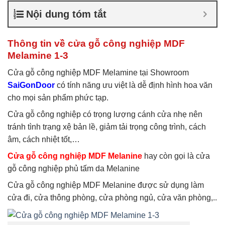
nghiệp chống ẩm
,
Cửa gỗ
Nội dung tóm tắt
công nghiệp sơn trắng
,
Cửa
gỗ MDF Laminate
,
Cửa gỗ
MDF Melamine
,
Cửa gỗ
Thông tin về cửa gỗ công nghiệp MDF
MDF phủ Melamine
Melamine 1-3
Cửa gỗ công nghiệp MDF Melamine tại Showroom
SaiGonDoor
có tính năng ưu việt là dễ định hình hoa văn
cho mọi sản phẩm phức tạp.
Cửa gỗ công nghiệp có trọng lượng cánh cửa nhẹ nên
tránh tình trạng xệ bản lề, giảm tải trọng công trình, cách
âm, cách nhiệt tốt,…
Cửa gỗ công nghiệp MDF Melanine
hay còn gọi là cửa
gỗ công nghiệp phủ tấm da Melanine
Cửa gỗ công nghiệp MDF Melanine được sử dụng làm
cửa đi, cửa thông phòng, cửa phòng ngủ, cửa văn phòng,..