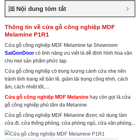
nghiệp chống ẩm
,
Cửa gỗ
Nội dung tóm tắt
công nghiệp sơn trắng
,
Cửa
gỗ MDF Laminate
,
Cửa gỗ
MDF Melamine
,
Cửa gỗ
Thông tin về cửa gỗ công nghiệp MDF
MDF phủ Melamine
Melamine P1R1
Cửa gỗ công nghiệp MDF Melamine tại Showroom
SaiGonDoor
có tính năng ưu việt là dễ định hình hoa văn
cho mọi sản phẩm phức tạp.
Cửa gỗ công nghiệp có trọng lượng cánh cửa nhẹ nên
tránh tình trạng xệ bản lề, giảm tải trọng công trình, cách
âm, cách nhiệt tốt,…
Cửa gỗ công nghiệp MDF Melanine
hay còn gọi là cửa
gỗ công nghiệp phủ tấm da Melanine
Cửa gỗ công nghiệp MDF Melanine được sử dụng làm
cửa đi, cửa thông phòng, cửa phòng ngủ, cửa văn phòng,..