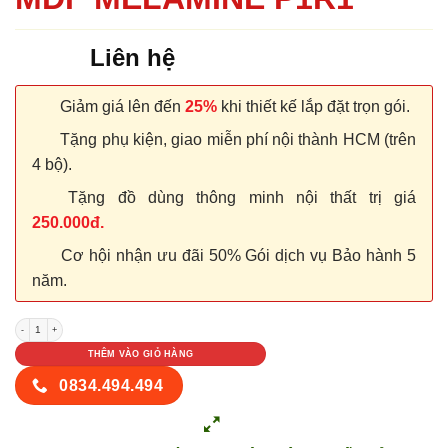
Liên hệ
Giảm giá lên đến
25%
khi thiết kế lắp đặt trọn gói.
Tặng phụ kiện, giao miễn phí nội thành HCM (trên
4 bộ).
Tặng đồ dùng thông minh nội thất trị giá
250.000đ.
Cơ hội nhận ưu đãi 50% Gói dịch vụ Bảo hành 5
năm.
CỬA GỖ CÔNG NGHIỆP MDF MELAMINE P1R1 số lượng
THÊM VÀO GIỎ HÀNG
0834.494.494