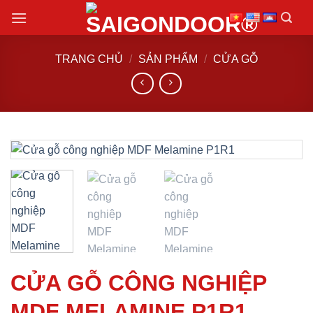
Chuyển
đến
nội
TRANG CHỦ
/
SẢN PHẨM
/
CỬA GỖ
dung
CỬA GỖ CÔNG NGHIỆP
MDF MELAMINE P1R1