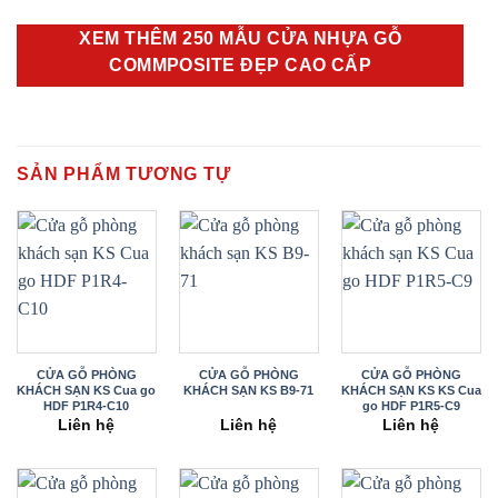
XEM THÊM 250 MẪU CỬA NHỰA GỖ
COMMPOSITE ĐẸP CAO CẤP
SẢN PHẨM TƯƠNG TỰ
CỬA GỖ PHÒNG
CỬA GỖ PHÒNG
CỬA GỖ PHÒNG
KHÁCH SẠN KS Cua go
KHÁCH SẠN KS B9-71
KHÁCH SẠN KS KS Cua
HDF P1R4-C10
go HDF P1R5-C9
Liên hệ
Liên hệ
Liên hệ