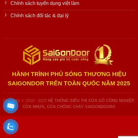
Chính sách tuyển dụng việt làm
Chính sách đối tác & đại lý
HÀNH TRÌNH PHỦ SÓNG THƯƠNG HIỆU
SAIGONDOR TRÊN TOÀN QUỐC NĂM 2025
Copyright © 2010 - 2023
HỆ THỐNG SIÊU THỊ CỬA GỖ CÔNG NGHIỆP,
CỬA NHỰA, CỬA CHỐNG CHÁY SAIGONDOOR®