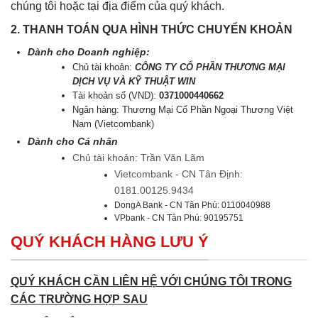
chúng tôi hoặc tại địa điểm của quý khách.
2. THANH TOÁN QUA HÌNH THỨC CHUYỂN KHOẢN
Dành cho Doanh nghiệp:
Chủ tài khoản:
CÔNG TY CỔ PHẦN THƯƠNG MẠI
DỊCH VỤ VÀ KỸ THUẬT WIN
Tài khoản số (VND):
0371000440662
Ngân hàng: Thương Mại Cổ Phần Ngoại Thương Việt
Nam (Vietcombank)
Dành cho Cá nhân
Chủ tài khoản: Trần Văn Lãm
Vietcombank - CN Tân Định:
0181.00125.9434
DongA Bank - CN Tân Phú: 0110040988
VPbank - CN Tân Phú: 90195751
QUÝ KHÁCH HÀNG LƯU Ý
QUÝ KHÁCH CẦN LIÊN HỆ VỚI CHÚNG TÔI TRONG
CÁC TRƯỜNG HỢP SAU