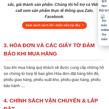
sắc, giá thành sản phẩm. Chúng tôi hỗ trợ cả Video
call xem sản phẩm thực tế thông qua Zalo,
Đặt lịc
Facebook.
Xem danh sách 30+ nhân viên tại đây
Dự
toán
3. HÓA ĐƠN VÀ CÁC GIẤY TỜ ĐẢM
BẢO KHI MUA HÀNG
Sau khi mua hàng quý khách sẽ được cung cấp những hồ
sơ chứng từ hợp lệ bao gồm Hóa đơn đặt hàng liên đỏ,
phiếu giao hàng, phiếu xuất kho, phiếu giao hàng, phiếu
bảo hành ....
4. CHÍNH SÁCH VẬN CHUYỂN & LẮP
ĐẶT