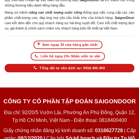
quy theo tiêu chuẩn tại Việt Nam và thương hiệu
SaigonDoor
đã trở thành một trong
những thương hiệu danh tiếng hàng đầu.
Mang sứ mệnh
nâng cao chất lượng cuộc sống
thông qua việc cung cấp các sản
phẩm chất lượng cao, đáp ứng mọi yêu cầu khắc khe của khách hàng.
SaigonDoor
cam kết đem đến cho quý khách hàng sự hài lòng tuyệt đối. Cam kết chất lượng dịch
vụ, giá thành & chính sách chăm sóc khách hàng luôn tốt nhất tại Việt Nam.
Xem ngay 33 cửa hàng gần nhất
Liên hệ ngay 20+ Nhân viên tư vấn
Tổng đài tư vấn dịch vụ: 0818.400.400
CÔNG TY CỔ PHẦN TẬP ĐOÀN SAIGONDOOR
Địa chỉ: 92/20/5 Vườn Lài, Phường An Phú Đông, Quận 12,
Tp Hồ Chí Minh, Việt Nam - Điện thoại: 0818400400
Giấy chứng nhận đăng ký kinh doanh số:
0316627728
| Cấp
ngày:
08/12/2020 |
Cấp bởi
Sở kế hoạch và Đầu tư Tp Hồ