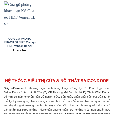
CỬA GỖ PHÒNG
KHÁCH SẠN KS Cua go
HDF Veneer 1B soi
Liên hệ
HỆ THỐNG SIÊU THỊ CỬA & NỘI THẤT SAIGONDOOR
SaigonDoor.vn
là thương hiệu danh tiếng thuộc Công Ty Cổ Phần Tập Đoàn
SaigonDoor có tiền thân là Công Ty CP Thương Mại Dịch Vụ Và Kỹ Thuật WIN, Đơn vị
có hơn 15 năm chuyên môn về nghiên cứu, sản xuất, phân phối các loại cửa & nội
thất tại thị trường Việt Nam. Cùng với sự phát triển của đất nước, trải qua quá trình nỗ
lực xây dựng và trưởng thành, đến nay chúng tôi tự hào là một trong số ít đơn vị có
sản phẩm đạt được những Tiêu chuẩn chứng nhận ISO, chứng nhận hợp chuẩn hợp