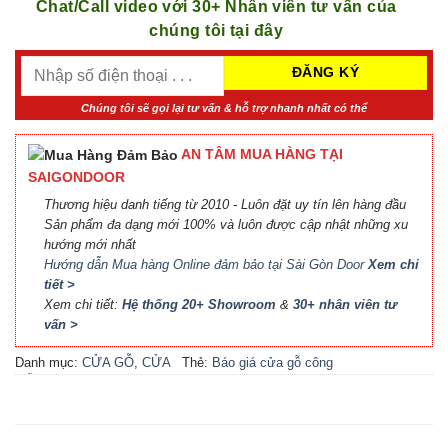
Chat/Call video với 30+ Nhân viên tư vấn của
chúng tôi tại đây
Chúng tôi sẽ gọi lại tư vấn & hỗ trợ nhanh nhất có thể
AN TÂM MUA HÀNG TẠI
SAIGONDOOR
Thương hiệu danh tiếng từ 2010 - Luôn đặt uy tín lên hàng đầu
Sản phẩm đa dạng mới 100% và luôn được cập nhật những xu
hướng mới nhất
Hướng dẫn Mua hàng Online đảm bảo tại Sài Gòn Door
Xem chi
tiết >
Xem chi tiết:
Hệ thống 20+ Showroom
&
30+ nhân viên tư
vấn >
Danh mục:
CỬA GỖ
,
CỬA
Thẻ:
Báo giá cửa gỗ công
GỖ HDF MELAMINE
nghiệp An Cường
,
Báo giá
cửa gỗ công nghiệp MDF
,
Báo giá cửa gỗ MDF
Melamine
,
Cửa gỗ công