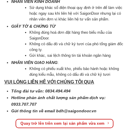
NHÂN VIÊN KINH DOANH
Sử dụng khác số điện thoại quy định ở trên để làm việc
hoặc ngay sau khi liên hệ với SaigonDoor nhưng lại có
nhân viên đơn vị khác liên hệ tư vấn sản phẩm.
GIẤY TỜ & CHỨNG TỪ
Không đúng hoá đơn đặt hàng theo biểu mẫu của
SaigonDoor.
Không có dấu đỏ và chữ ký tươi của phó tổng giám đốc
công ty.
Gửi khác, sai lệch thông tin tài khoản ngân hàng
NHÂN VIÊN GIAO HÀNG
:
Không có phiếu xuất kho, phiếu bảo hành hoặc không
đúng kiểu mẫu, không có dấu đỏ và chữ kỷ tươi
VUI LÒNG LIÊN HỆ VỚI CHÚNG TÔI QUA
Tổng đài tư vấn: 0834.494.494
Hotline phản ánh chất lượng sản phẩm dịch vụ:
0933.707.707
Gửi thông tin về email
bdh@saigondoor.vn
Quay trở lên trên xem lại sản phẩm vừa xem