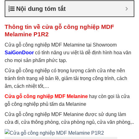
nghiệp chống ẩm
,
Cửa gỗ
Nội dung tóm tắt
công nghiệp sơn trắng
,
Cửa
gỗ MDF Laminate
,
Cửa gỗ
MDF Melamine
,
Cửa gỗ
Thông tin về cửa gỗ công nghiệp MDF
MDF phủ Melamine
Melamine P1R2
Cửa gỗ công nghiệp MDF Melamine tại Showroom
SaiGonDoor
có tính năng ưu việt là dễ định hình hoa văn
cho mọi sản phẩm phức tạp.
Cửa gỗ công nghiệp có trọng lượng cánh cửa nhẹ nên
tránh tình trạng xệ bản lề, giảm tải trọng công trình, cách
âm, cách nhiệt tốt,…
Cửa gỗ công nghiệp MDF Melanine
hay còn gọi là cửa
gỗ công nghiệp phủ tấm da Melanine
Cửa gỗ công nghiệp MDF Melanine được sử dụng làm
cửa đi, cửa thông phòng, cửa phòng ngủ, cửa văn phòng,..