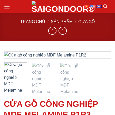
Chuyển
đến
nội
TRANG CHỦ
/
SẢN PHẨM
/
CỬA GỖ
dung
CỬA GỖ CÔNG NGHIỆP
MDF MELAMINE P1R2