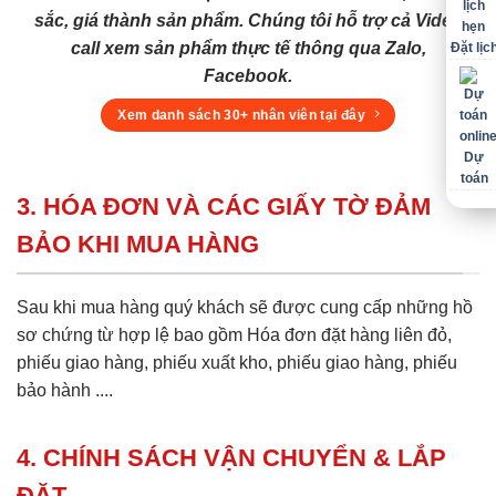
sắc, giá thành sản phẩm. Chúng tôi hỗ trợ cả Video
call xem sản phẩm thực tế thông qua Zalo,
Đặt lịc
Facebook.
Xem danh sách 30+ nhân viên tại đây
Dự
toán
3. HÓA ĐƠN VÀ CÁC GIẤY TỜ ĐẢM
BẢO KHI MUA HÀNG
Sau khi mua hàng quý khách sẽ được cung cấp những hồ
sơ chứng từ hợp lệ bao gồm Hóa đơn đặt hàng liên đỏ,
phiếu giao hàng, phiếu xuất kho, phiếu giao hàng, phiếu
bảo hành ....
4. CHÍNH SÁCH VẬN CHUYỂN & LẮP
ĐẶT