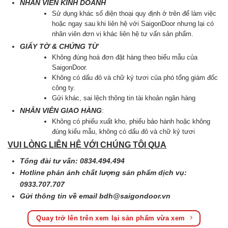
NHÂN VIÊN KINH DOANH
Sử dụng khác số điện thoại quy định ở trên để làm việc
hoặc ngay sau khi liên hệ với SaigonDoor nhưng lại có
nhân viên đơn vị khác liên hệ tư vấn sản phẩm.
GIẤY TỜ & CHỨNG TỪ
Không đúng hoá đơn đặt hàng theo biểu mẫu của
SaigonDoor.
Không có dấu đỏ và chữ ký tươi của phó tổng giám đốc
công ty.
Gửi khác, sai lệch thông tin tài khoản ngân hàng
NHÂN VIÊN GIAO HÀNG
:
Không có phiếu xuất kho, phiếu bảo hành hoặc không
đúng kiểu mẫu, không có dấu đỏ và chữ kỷ tươi
VUI LÒNG LIÊN HỆ VỚI CHÚNG TÔI QUA
Tổng đài tư vấn: 0834.494.494
Hotline phản ánh chất lượng sản phẩm dịch vụ:
0933.707.707
Gửi thông tin về email
bdh@saigondoor.vn
Quay trở lên trên xem lại sản phẩm vừa xem