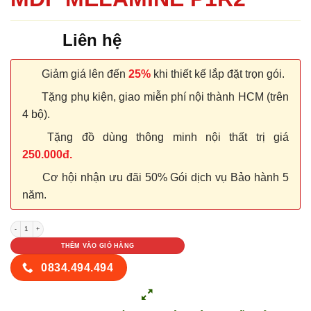
Liên hệ
Giảm giá lên đến
25%
khi thiết kế lắp đặt trọn gói.
Tặng phụ kiện, giao miễn phí nội thành HCM (trên
4 bộ).
Tặng đồ dùng thông minh nội thất trị giá
250.000đ.
Cơ hội nhận ưu đãi 50% Gói dịch vụ Bảo hành 5
năm.
CỬA GỖ CÔNG NGHIỆP MDF MELAMINE P1R2 số lượng
THÊM VÀO GIỎ HÀNG
0834.494.494