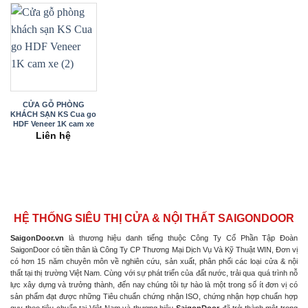
CỬA GỖ PHÒNG
KHÁCH SẠN KS Cua go
HDF Veneer 1K cam xe
(2)
Liên hệ
HỆ THỐNG SIÊU THỊ CỬA & NỘI THẤT SAIGONDOOR
SaigonDoor.vn
là thương hiệu danh tiếng thuộc Công Ty Cổ Phần Tập Đoàn
SaigonDoor có tiền thân là Công Ty CP Thương Mại Dịch Vụ Và Kỹ Thuật WIN, Đơn vị
có hơn 15 năm chuyên môn về nghiên cứu, sản xuất, phân phối các loại cửa & nội
thất tại thị trường Việt Nam. Cùng với sự phát triển của đất nước, trải qua quá trình nỗ
lực xây dựng và trưởng thành, đến nay chúng tôi tự hào là một trong số ít đơn vị có
sản phẩm đạt được những Tiêu chuẩn chứng nhận ISO, chứng nhận hợp chuẩn hợp