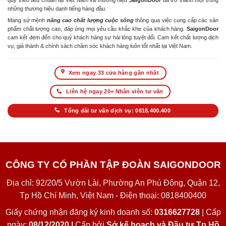
quy theo tiêu chuẩn tại Việt Nam và thương hiệu
SaigonDoor
đã trở thành một trong
những thương hiệu danh tiếng hàng đầu.
Mang sứ mệnh
nâng cao chất lượng cuộc sống
thông qua việc cung cấp các sản
phẩm chất lượng cao, đáp ứng mọi yêu cầu khắc khe của khách hàng.
SaigonDoor
cam kết đem đến cho quý khách hàng sự hài lòng tuyệt đối. Cam kết chất lượng dịch
vụ, giá thành & chính sách chăm sóc khách hàng luôn tốt nhất tại Việt Nam.
Xem ngay 33 cửa hàng gần nhất
Liên hệ ngay 20+ Nhân viên tư vấn
Tổng đài tư vấn dịch vụ: 0818.400.400
CÔNG TY CỔ PHẦN TẬP ĐOÀN SAIGONDOOR
Địa chỉ: 92/20/5 Vườn Lài, Phường An Phú Đông, Quận 12,
Tp Hồ Chí Minh, Việt Nam - Điện thoại: 0818400400
Giấy chứng nhận đăng ký kinh doanh số:
0316627728
| Cấp
ngày:
08/12/2020 |
Cấp bởi
Sở kế hoạch và Đầu tư Tp Hồ