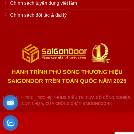
Chính sách tuyển dụng việt làm
Chính sách đối tác & đại lý
HÀNH TRÌNH PHỦ SÓNG THƯƠNG HIỆU
SAIGONDOR TRÊN TOÀN QUỐC NĂM 2025
Copyright © 2010 - 2023
HỆ THỐNG SIÊU THỊ CỬA GỖ CÔNG NGHIỆP,
CỬA NHỰA, CỬA CHỐNG CHÁY SAIGONDOOR®