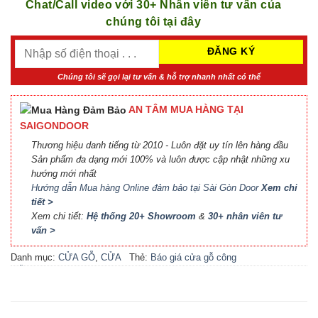
Chat/Call video với 30+ Nhân viên tư vấn của
chúng tôi tại đây
Chúng tôi sẽ gọi lại tư vấn & hỗ trợ nhanh nhất có thể
AN TÂM MUA HÀNG TẠI
SAIGONDOOR
Thương hiệu danh tiếng từ 2010 - Luôn đặt uy tín lên hàng đầu
Sản phẩm đa dạng mới 100% và luôn được cập nhật những xu
hướng mới nhất
Hướng dẫn Mua hàng Online đảm bảo tại Sài Gòn Door
Xem chi
tiết >
Xem chi tiết:
Hệ thống 20+ Showroom
&
30+ nhân viên tư
vấn >
Danh mục:
CỬA GỖ
,
CỬA
Thẻ:
Báo giá cửa gỗ công
GỖ HDF MELAMINE
nghiệp An Cường
,
Báo giá
cửa gỗ công nghiệp MDF
,
Báo giá cửa gỗ MDF
Melamine
,
Cửa gỗ công