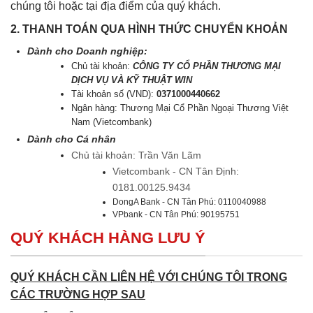
chúng tôi hoặc tại địa điểm của quý khách.
2. THANH TOÁN QUA HÌNH THỨC CHUYỂN KHOẢN
Dành cho Doanh nghiệp:
Chủ tài khoản:
CÔNG TY CỔ PHẦN THƯƠNG MẠI
DỊCH VỤ VÀ KỸ THUẬT WIN
Tài khoản số (VND):
0371000440662
Ngân hàng: Thương Mại Cổ Phần Ngoại Thương Việt
Nam (Vietcombank)
Dành cho Cá nhân
Chủ tài khoản: Trần Văn Lãm
Vietcombank - CN Tân Định:
0181.00125.9434
DongA Bank - CN Tân Phú: 0110040988
VPbank - CN Tân Phú: 90195751
QUÝ KHÁCH HÀNG LƯU Ý
QUÝ KHÁCH CẦN LIÊN HỆ VỚI CHÚNG TÔI TRONG
CÁC TRƯỜNG HỢP SAU