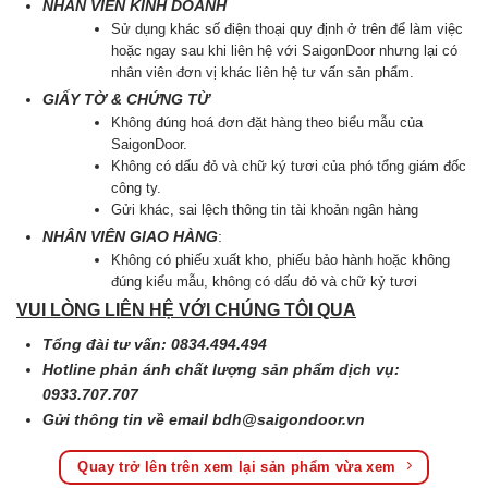
NHÂN VIÊN KINH DOANH
Sử dụng khác số điện thoại quy định ở trên để làm việc
hoặc ngay sau khi liên hệ với SaigonDoor nhưng lại có
nhân viên đơn vị khác liên hệ tư vấn sản phẩm.
GIẤY TỜ & CHỨNG TỪ
Không đúng hoá đơn đặt hàng theo biểu mẫu của
SaigonDoor.
Không có dấu đỏ và chữ ký tươi của phó tổng giám đốc
công ty.
Gửi khác, sai lệch thông tin tài khoản ngân hàng
NHÂN VIÊN GIAO HÀNG
:
Không có phiếu xuất kho, phiếu bảo hành hoặc không
đúng kiểu mẫu, không có dấu đỏ và chữ kỷ tươi
VUI LÒNG LIÊN HỆ VỚI CHÚNG TÔI QUA
Tổng đài tư vấn: 0834.494.494
Hotline phản ánh chất lượng sản phẩm dịch vụ:
0933.707.707
Gửi thông tin về email
bdh@saigondoor.vn
Quay trở lên trên xem lại sản phẩm vừa xem