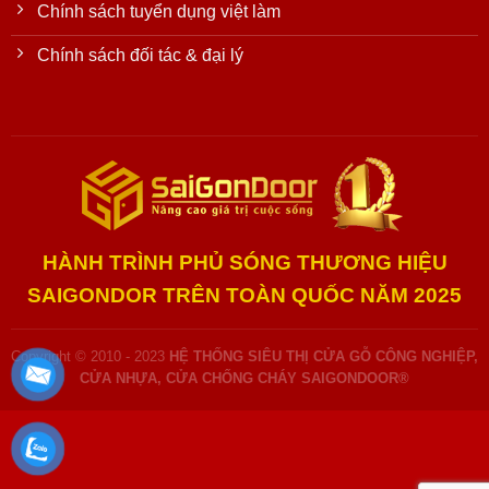
Chính sách tuyển dụng việt làm
Chính sách đối tác & đại lý
HÀNH TRÌNH PHỦ SÓNG THƯƠNG HIỆU
SAIGONDOR TRÊN TOÀN QUỐC NĂM 2025
Copyright © 2010 - 2023
HỆ THỐNG SIÊU THỊ CỬA GỖ CÔNG NGHIỆP,
CỬA NHỰA, CỬA CHỐNG CHÁY SAIGONDOOR®