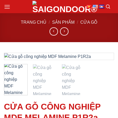
Chuyển
đến
nội
TRANG CHỦ
/
SẢN PHẨM
/
CỬA GỖ
dung
CỬA GỖ CÔNG NGHIỆP
MDF MELAMINE P1R2a