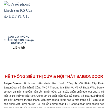
CỬA GỖ PHÒNG
KHÁCH SẠN KS Cua go
HDF P1-C13
Liên hệ
HỆ THỐNG SIÊU THỊ CỬA & NỘI THẤT SAIGONDOOR
SaigonDoor.vn
là thương hiệu danh tiếng thuộc Công Ty Cổ Phần Tập Đoàn
SaigonDoor có tiền thân là Công Ty CP Thương Mại Dịch Vụ Và Kỹ Thuật WIN, Đơn vị
có hơn 15 năm chuyên môn về nghiên cứu, sản xuất, phân phối các loại cửa & nội
thất tại thị trường Việt Nam. Cùng với sự phát triển của đất nước, trải qua quá trình nỗ
lực xây dựng và trưởng thành, đến nay chúng tôi tự hào là một trong số ít đơn vị có
sản phẩm đạt được những Tiêu chuẩn chứng nhận ISO, chứng nhận hợp chuẩn hợp