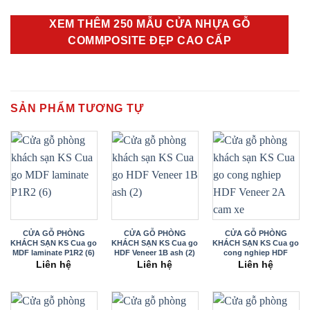
XEM THÊM 250 MẪU CỬA NHỰA GỖ
COMMPOSITE ĐẸP CAO CẤP
SẢN PHẨM TƯƠNG TỰ
CỬA GỖ PHÒNG
CỬA GỖ PHÒNG
CỬA GỖ PHÒNG
KHÁCH SẠN KS Cua go
KHÁCH SẠN KS Cua go
KHÁCH SẠN KS Cua go
MDF laminate P1R2 (6)
HDF Veneer 1B ash (2)
cong nghiep HDF
Veneer 2A cam xe
Liên hệ
Liên hệ
Liên hệ