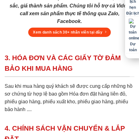
sắc, giá thành sản phẩm. Chúng tôi hỗ trợ cả Video
call xem sản phẩm thực tế thông qua Zalo,
Đặt lịc
Facebook.
Xem danh sách 30+ nhân viên tại đây
Dự
toán
3. HÓA ĐƠN VÀ CÁC GIẤY TỜ ĐẢM
BẢO KHI MUA HÀNG
Sau khi mua hàng quý khách sẽ được cung cấp những hồ
sơ chứng từ hợp lệ bao gồm Hóa đơn đặt hàng liên đỏ,
phiếu giao hàng, phiếu xuất kho, phiếu giao hàng, phiếu
bảo hành ....
4. CHÍNH SÁCH VẬN CHUYỂN & LẮP
ĐẶT