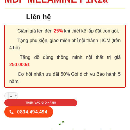
Liên hệ
Giảm giá lên đến
25%
khi thiết kế lắp đặt trọn gói.
Tặng phụ kiện, giao miễn phí nội thành HCM (trên
4 bộ).
Tặng đồ dùng thông minh nội thất trị giá
250.000đ.
Cơ hội nhận ưu đãi 50% Gói dịch vụ Bảo hành 5
năm.
CỬA GỖ CÔNG NGHIỆP MDF MELAMINE P1R2a số lượng
THÊM VÀO GIỎ HÀNG
0834.494.494