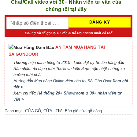
Chat/Call video với 30+ Nhân viên tư vấn của
chúng tôi tại đây
Chúng tôi sẽ gọi lại tư vấn & hỗ trợ nhanh nhất có thể
AN TÂM MUA HÀNG TẠI
SAIGONDOOR
Thương hiệu danh tiếng từ 2010 - Luôn đặt uy tín lên hàng đầu
Sản phẩm đa dạng mới 100% và luôn được cập nhật những xu
hướng mới nhất
Hướng dẫn Mua hàng Online đảm bảo tại Sài Gòn Door
Xem chi
tiết >
Xem chi tiết:
Hệ thống 20+ Showroom
&
30+ nhân viên tư
vấn >
Danh mục:
CỬA GỖ
,
CỬA
Thẻ:
Báo giá cửa gỗ công
GỖ HDF MELAMINE
nghiệp An Cường
,
Báo giá
cửa gỗ công nghiệp MDF
,
Báo giá cửa gỗ MDF
Melamine
,
Cửa gỗ công