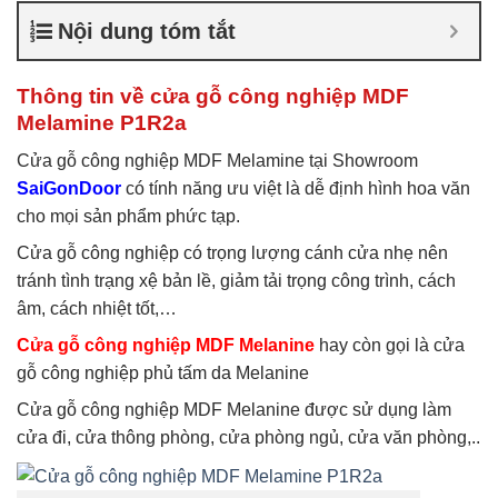
nghiệp chống ẩm
,
Cửa gỗ
Nội dung tóm tắt
công nghiệp sơn trắng
,
Cửa
gỗ MDF Laminate
,
Cửa gỗ
MDF Melamine
,
Cửa gỗ
Thông tin về cửa gỗ công nghiệp MDF
MDF phủ Melamine
Melamine P1R2a
Cửa gỗ công nghiệp MDF Melamine tại Showroom
SaiGonDoor
có tính năng ưu việt là dễ định hình hoa văn
cho mọi sản phẩm phức tạp.
Cửa gỗ công nghiệp có trọng lượng cánh cửa nhẹ nên
tránh tình trạng xệ bản lề, giảm tải trọng công trình, cách
âm, cách nhiệt tốt,…
Cửa gỗ công nghiệp MDF Melanine
hay còn gọi là cửa
gỗ công nghiệp phủ tấm da Melanine
Cửa gỗ công nghiệp MDF Melanine được sử dụng làm
cửa đi, cửa thông phòng, cửa phòng ngủ, cửa văn phòng,..