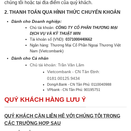
chúng tôi hoặc tại địa điểm của quý khách.
2. THANH TOÁN QUA HÌNH THỨC CHUYỂN KHOẢN
Dành cho Doanh nghiệp:
Chủ tài khoản:
CÔNG TY CỔ PHẦN THƯƠNG MẠI
DỊCH VỤ VÀ KỸ THUẬT WIN
Tài khoản số (VND):
0371000440662
Ngân hàng: Thương Mại Cổ Phần Ngoại Thương Việt
Nam (Vietcombank)
Dành cho Cá nhân
Chủ tài khoản: Trần Văn Lãm
Vietcombank - CN Tân Định:
0181.00125.9434
DongA Bank - CN Tân Phú: 0110040988
VPbank - CN Tân Phú: 90195751
QUÝ KHÁCH HÀNG LƯU Ý
QUÝ KHÁCH CẦN LIÊN HỆ VỚI CHÚNG TÔI TRONG
CÁC TRƯỜNG HỢP SAU