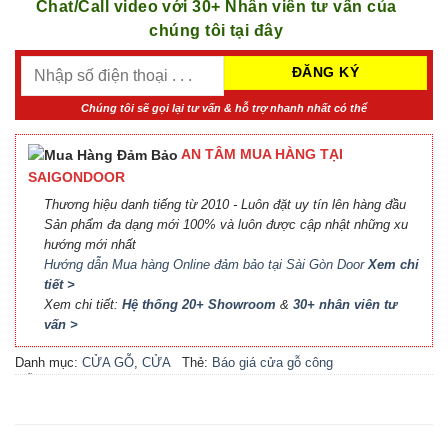
Chat/Call video với 30+ Nhân viên tư vấn của
chúng tôi tại đây
Chúng tôi sẽ gọi lại tư vấn & hỗ trợ nhanh nhất có thể
AN TÂM MUA HÀNG TẠI
SAIGONDOOR
Thương hiệu danh tiếng từ 2010 - Luôn đặt uy tín lên hàng đầu
Sản phẩm đa dạng mới 100% và luôn được cập nhật những xu
hướng mới nhất
Hướng dẫn Mua hàng Online đảm bảo tại Sài Gòn Door
Xem chi
tiết >
Xem chi tiết:
Hệ thống 20+ Showroom
&
30+ nhân viên tư
vấn >
Danh mục:
CỬA GỖ
,
CỬA
Thẻ:
Báo giá cửa gỗ công
GỖ HDF MELAMINE
nghiệp An Cường
,
Báo giá
cửa gỗ công nghiệp MDF
,
Báo giá cửa gỗ MDF
Melamine
,
Cửa gỗ công