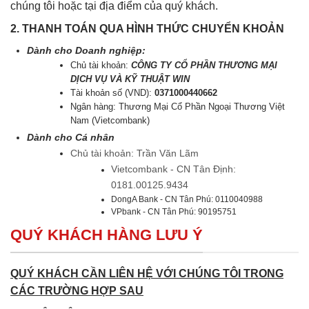
chúng tôi hoặc tại địa điểm của quý khách.
2. THANH TOÁN QUA HÌNH THỨC CHUYỂN KHOẢN
Dành cho Doanh nghiệp:
Chủ tài khoản:
CÔNG TY CỔ PHẦN THƯƠNG MẠI
DỊCH VỤ VÀ KỸ THUẬT WIN
Tài khoản số (VND):
0371000440662
Ngân hàng: Thương Mại Cổ Phần Ngoại Thương Việt
Nam (Vietcombank)
Dành cho Cá nhân
Chủ tài khoản: Trần Văn Lãm
Vietcombank - CN Tân Định:
0181.00125.9434
DongA Bank - CN Tân Phú: 0110040988
VPbank - CN Tân Phú: 90195751
QUÝ KHÁCH HÀNG LƯU Ý
QUÝ KHÁCH CẦN LIÊN HỆ VỚI CHÚNG TÔI TRONG
CÁC TRƯỜNG HỢP SAU