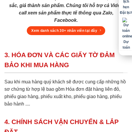
sắc, giá thành sản phẩm. Chúng tôi hỗ trợ cả Video
call xem sản phẩm thực tế thông qua Zalo,
Đặt lịc
Facebook.
Xem danh sách 30+ nhân viên tại đây
Dự
toán
3. HÓA ĐƠN VÀ CÁC GIẤY TỜ ĐẢM
BẢO KHI MUA HÀNG
Sau khi mua hàng quý khách sẽ được cung cấp những hồ
sơ chứng từ hợp lệ bao gồm Hóa đơn đặt hàng liên đỏ,
phiếu giao hàng, phiếu xuất kho, phiếu giao hàng, phiếu
bảo hành ....
4. CHÍNH SÁCH VẬN CHUYỂN & LẮP
ĐẶT