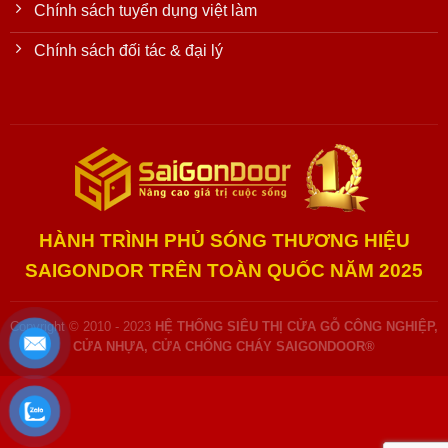
Chính sách tuyển dụng việt làm
Chính sách đối tác & đại lý
HÀNH TRÌNH PHỦ SÓNG THƯƠNG HIỆU
SAIGONDOR TRÊN TOÀN QUỐC NĂM 2025
Copyright © 2010 - 2023
HỆ THỐNG SIÊU THỊ CỬA GỖ CÔNG NGHIỆP,
CỬA NHỰA, CỬA CHỐNG CHÁY SAIGONDOOR®