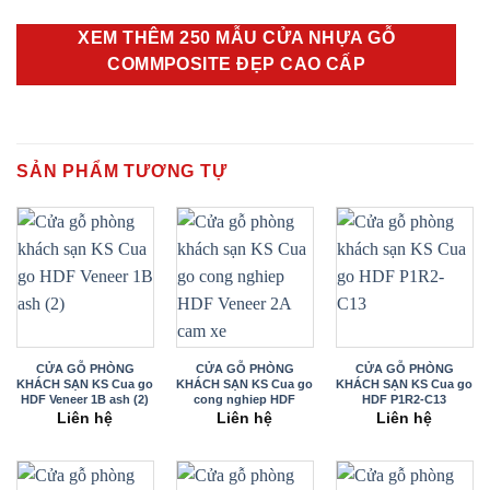
XEM THÊM 250 MẪU CỬA NHỰA GỖ
COMMPOSITE ĐẸP CAO CẤP
SẢN PHẨM TƯƠNG TỰ
CỬA GỖ PHÒNG
CỬA GỖ PHÒNG
CỬA GỖ PHÒNG
KHÁCH SẠN KS Cua go
KHÁCH SẠN KS Cua go
KHÁCH SẠN KS Cua go
HDF Veneer 1B ash (2)
cong nghiep HDF
HDF P1R2-C13
Veneer 2A cam xe
Liên hệ
Liên hệ
Liên hệ