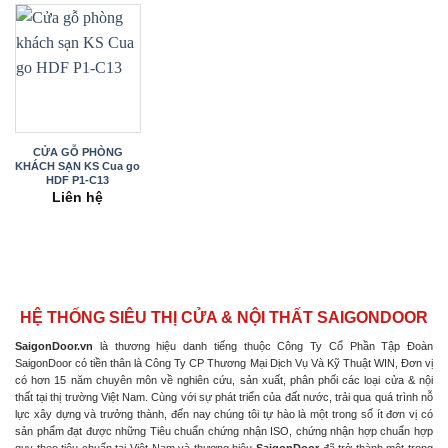
CỬA GỖ PHÒNG
KHÁCH SẠN KS Cua go
HDF P1-C13
Liên hệ
HỆ THỐNG SIÊU THỊ CỬA & NỘI THẤT SAIGONDOOR
SaigonDoor.vn
là thương hiệu danh tiếng thuộc Công Ty Cổ Phần Tập Đoàn
SaigonDoor có tiền thân là Công Ty CP Thương Mại Dịch Vụ Và Kỹ Thuật WIN, Đơn vị
có hơn 15 năm chuyên môn về nghiên cứu, sản xuất, phân phối các loại cửa & nội
thất tại thị trường Việt Nam. Cùng với sự phát triển của đất nước, trải qua quá trình nỗ
lực xây dựng và trưởng thành, đến nay chúng tôi tự hào là một trong số ít đơn vị có
sản phẩm đạt được những Tiêu chuẩn chứng nhận ISO, chứng nhận hợp chuẩn hợp