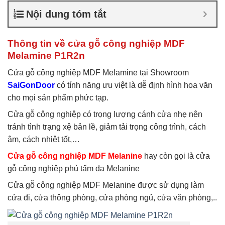
nghiệp chống ẩm
,
Cửa gỗ
Nội dung tóm tắt
công nghiệp sơn trắng
,
Cửa
gỗ MDF Laminate
,
Cửa gỗ
MDF Melamine
,
Cửa gỗ
Thông tin về cửa gỗ công nghiệp MDF
MDF phủ Melamine
Melamine P1R2n
Cửa gỗ công nghiệp MDF Melamine tại Showroom
SaiGonDoor
có tính năng ưu việt là dễ định hình hoa văn
cho mọi sản phẩm phức tạp.
Cửa gỗ công nghiệp có trọng lượng cánh cửa nhẹ nên
tránh tình trạng xệ bản lề, giảm tải trọng công trình, cách
âm, cách nhiệt tốt,…
Cửa gỗ công nghiệp MDF Melanine
hay còn gọi là cửa
gỗ công nghiệp phủ tấm da Melanine
Cửa gỗ công nghiệp MDF Melanine được sử dụng làm
cửa đi, cửa thông phòng, cửa phòng ngủ, cửa văn phòng,..