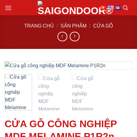
Chuyển
đến
nội
TRANG CHỦ
/
SẢN PHẨM
/
CỬA GỖ
dung
CỬA GỖ CÔNG NGHIỆP
MDF MELAMINE P1R2n