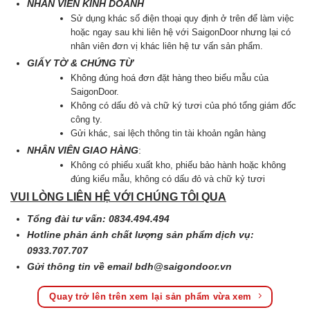
NHÂN VIÊN KINH DOANH
Sử dụng khác số điện thoại quy định ở trên để làm việc
hoặc ngay sau khi liên hệ với SaigonDoor nhưng lại có
nhân viên đơn vị khác liên hệ tư vấn sản phẩm.
GIẤY TỜ & CHỨNG TỪ
Không đúng hoá đơn đặt hàng theo biểu mẫu của
SaigonDoor.
Không có dấu đỏ và chữ ký tươi của phó tổng giám đốc
công ty.
Gửi khác, sai lệch thông tin tài khoản ngân hàng
NHÂN VIÊN GIAO HÀNG
:
Không có phiếu xuất kho, phiếu bảo hành hoặc không
đúng kiểu mẫu, không có dấu đỏ và chữ kỷ tươi
VUI LÒNG LIÊN HỆ VỚI CHÚNG TÔI QUA
Tổng đài tư vấn: 0834.494.494
Hotline phản ánh chất lượng sản phẩm dịch vụ:
0933.707.707
Gửi thông tin về email
bdh@saigondoor.vn
Quay trở lên trên xem lại sản phẩm vừa xem