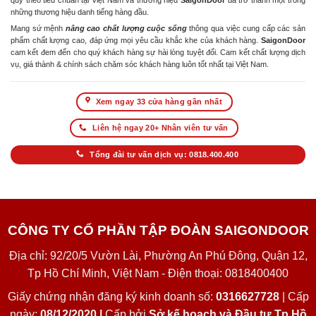
quy theo tiêu chuẩn tại Việt Nam và thương hiệu
SaigonDoor
đã trở thành một trong
những thương hiệu danh tiếng hàng đầu.
Mang sứ mệnh
nâng cao chất lượng cuộc sống
thông qua việc cung cấp các sản
phẩm chất lượng cao, đáp ứng mọi yêu cầu khắc khe của khách hàng.
SaigonDoor
cam kết đem đến cho quý khách hàng sự hài lòng tuyệt đối. Cam kết chất lượng dịch
vụ, giá thành & chính sách chăm sóc khách hàng luôn tốt nhất tại Việt Nam.
Xem ngay 33 cửa hàng gần nhất
Liên hệ ngay 20+ Nhân viên tư vấn
Tổng đài tư vấn dịch vụ: 0818.400.400
CÔNG TY CỔ PHẦN TẬP ĐOÀN SAIGONDOOR
Địa chỉ: 92/20/5 Vườn Lài, Phường An Phú Đông, Quận 12,
Tp Hồ Chí Minh, Việt Nam - Điện thoại: 0818400400
Giấy chứng nhận đăng ký kinh doanh số:
0316627728
| Cấp
ngày:
08/12/2020 |
Cấp bởi
Sở kế hoạch và Đầu tư Tp Hồ