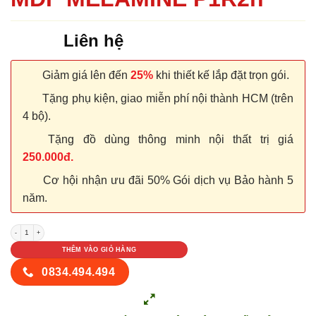
Liên hệ
Giảm giá lên đến
25%
khi thiết kế lắp đặt trọn gói.
Tặng phụ kiện, giao miễn phí nội thành HCM (trên
4 bộ).
Tặng đồ dùng thông minh nội thất trị giá
250.000đ.
Cơ hội nhận ưu đãi 50% Gói dịch vụ Bảo hành 5
năm.
CỬA GỖ CÔNG NGHIỆP MDF MELAMINE P1R2n số lượng
THÊM VÀO GIỎ HÀNG
0834.494.494