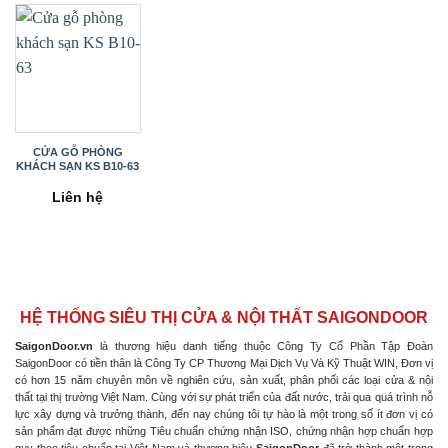
CỬA GỖ PHÒNG
KHÁCH SẠN KS B10-63
Liên hệ
HỆ THỐNG SIÊU THỊ CỬA & NỘI THẤT SAIGONDOOR
SaigonDoor.vn
là thương hiệu danh tiếng thuộc Công Ty Cổ Phần Tập Đoàn
SaigonDoor có tiền thân là Công Ty CP Thương Mại Dịch Vụ Và Kỹ Thuật WIN, Đơn vị
có hơn 15 năm chuyên môn về nghiên cứu, sản xuất, phân phối các loại cửa & nội
thất tại thị trường Việt Nam. Cùng với sự phát triển của đất nước, trải qua quá trình nỗ
lực xây dựng và trưởng thành, đến nay chúng tôi tự hào là một trong số ít đơn vị có
sản phẩm đạt được những Tiêu chuẩn chứng nhận ISO, chứng nhận hợp chuẩn hợp