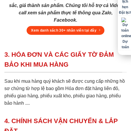
sắc, giá thành sản phẩm. Chúng tôi hỗ trợ cả Video
call xem sản phẩm thực tế thông qua Zalo,
Đặt lịc
Facebook.
Xem danh sách 30+ nhân viên tại đây
Dự
toán
3. HÓA ĐƠN VÀ CÁC GIẤY TỜ ĐẢM
BẢO KHI MUA HÀNG
Sau khi mua hàng quý khách sẽ được cung cấp những hồ
sơ chứng từ hợp lệ bao gồm Hóa đơn đặt hàng liên đỏ,
phiếu giao hàng, phiếu xuất kho, phiếu giao hàng, phiếu
bảo hành ....
4. CHÍNH SÁCH VẬN CHUYỂN & LẮP
ĐẶT