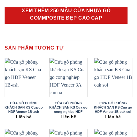
XEM THÊM 250 MẪU CỬA NHỰA GỖ
COMMPOSITE ĐẸP CAO CẤP
SẢN PHẨM TƯƠNG TỰ
CỬA GỖ PHÒNG
CỬA GỖ PHÒNG
CỬA GỖ PHÒNG
KHÁCH SẠN KS Cua go
KHÁCH SẠN KS Cua go
KHÁCH SẠN KS Cua go
HDF Veneer 1B-ash
cong nghiep HDF
HDF Veneer 1B oak soi
Veneer 3A
Liên hệ
Liên hệ
Liên hệ