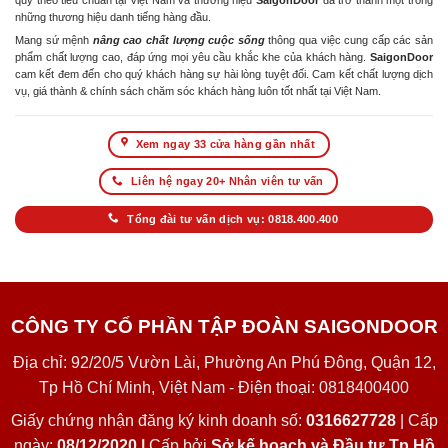
quy theo tiêu chuẩn tại Việt Nam và thương hiệu
SaigonDoor
đã trở thành một trong
những thương hiệu danh tiếng hàng đầu.
Mang sứ mệnh
nâng cao chất lượng cuộc sống
thông qua việc cung cấp các sản
phẩm chất lượng cao, đáp ứng mọi yêu cầu khắc khe của khách hàng.
SaigonDoor
cam kết đem đến cho quý khách hàng sự hài lòng tuyệt đối. Cam kết chất lượng dịch
vụ, giá thành & chính sách chăm sóc khách hàng luôn tốt nhất tại Việt Nam.
Xem ngay 33 cửa hàng gần nhất
Liên hệ ngay 20+ Nhân viên tư vấn
Tổng đài tư vấn dịch vụ: 0818.400.400
CÔNG TY CỔ PHẦN TẬP ĐOÀN SAIGONDOOR
Địa chỉ: 92/20/5 Vườn Lài, Phường An Phú Đông, Quận 12,
Tp Hồ Chí Minh, Việt Nam - Điện thoại: 0818400400
Giấy chứng nhận đăng ký kinh doanh số:
0316627728
| Cấp
ngày:
08/12/2020 |
Cấp bởi
Sở kế hoạch và Đầu tư Tp Hồ