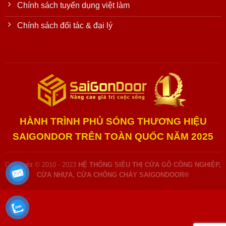
Chính sách tuyển dụng việt làm
Chính sách đối tác & đại lý
HÀNH TRÌNH PHỦ SÓNG THƯƠNG HIỆU
SAIGONDOR TRÊN TOÀN QUỐC NĂM 2025
Copyright © 2010 - 2023
HỆ THỐNG SIÊU THỊ CỬA GỖ CÔNG NGHIỆP,
CỬA NHỰA, CỬA CHỐNG CHÁY SAIGONDOOR®