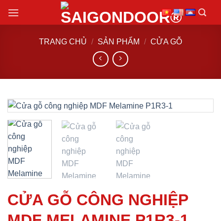
Chuyển
đến
nội
TRANG CHỦ
/
SẢN PHẨM
/
CỬA GỖ
dung
CỬA GỖ CÔNG NGHIỆP
MDF MELAMINE P1R3-1