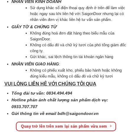
NHÂN VIÊN KINH DOANH
Sử dụng khác số điện thoại quy định ở trên để làm việc
hoặc ngay sau khi liên hệ với SaigonDoor nhưng lại có
nhân viên đơn vị khác liên hệ tư vấn sản phẩm.
GIẤY TỜ & CHỨNG TỪ
Không đúng hoá đơn đặt hàng theo biểu mẫu của
SaigonDoor.
Không có dấu đỏ và chữ ký tươi của phó tổng giám đốc
công ty.
Gửi khác, sai lệch thông tin tài khoản ngân hàng
NHÂN VIÊN GIAO HÀNG
:
Không có phiếu xuất kho, phiếu bảo hành hoặc không
đúng kiểu mẫu, không có dấu đỏ và chữ kỷ tươi
VUI LÒNG LIÊN HỆ VỚI CHÚNG TÔI QUA
Tổng đài tư vấn: 0834.494.494
Hotline phản ánh chất lượng sản phẩm dịch vụ:
0933.707.707
Gửi thông tin về email
bdh@saigondoor.vn
Quay trở lên trên xem lại sản phẩm vừa xem