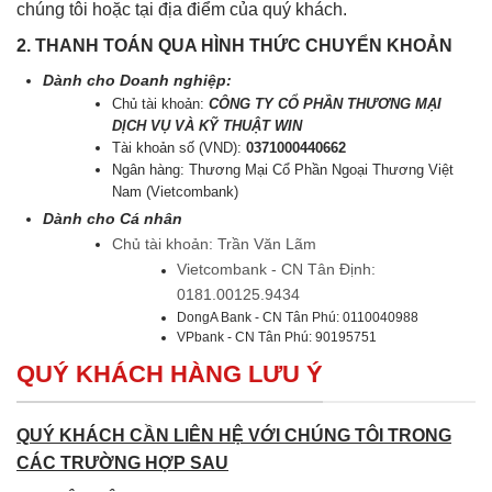
chúng tôi hoặc tại địa điểm của quý khách.
2. THANH TOÁN QUA HÌNH THỨC CHUYỂN KHOẢN
Dành cho Doanh nghiệp:
Chủ tài khoản:
CÔNG TY CỔ PHẦN THƯƠNG MẠI
DỊCH VỤ VÀ KỸ THUẬT WIN
Tài khoản số (VND):
0371000440662
Ngân hàng: Thương Mại Cổ Phần Ngoại Thương Việt
Nam (Vietcombank)
Dành cho Cá nhân
Chủ tài khoản: Trần Văn Lãm
Vietcombank - CN Tân Định:
0181.00125.9434
DongA Bank - CN Tân Phú: 0110040988
VPbank - CN Tân Phú: 90195751
QUÝ KHÁCH HÀNG LƯU Ý
QUÝ KHÁCH CẦN LIÊN HỆ VỚI CHÚNG TÔI TRONG
CÁC TRƯỜNG HỢP SAU