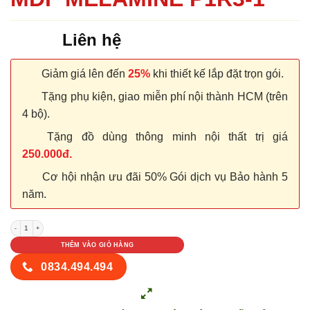
Liên hệ
Giảm giá lên đến
25%
khi thiết kế lắp đặt trọn gói.
Tặng phụ kiện, giao miễn phí nội thành HCM (trên
4 bộ).
Tặng đồ dùng thông minh nội thất trị giá
250.000đ.
Cơ hội nhận ưu đãi 50% Gói dịch vụ Bảo hành 5
năm.
CỬA GỖ CÔNG NGHIỆP MDF MELAMINE P1R3-1 số lượng
THÊM VÀO GIỎ HÀNG
0834.494.494