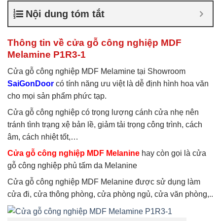
nghiệp chống ẩm
,
Cửa gỗ
Nội dung tóm tắt
công nghiệp sơn trắng
,
Cửa
gỗ MDF Laminate
,
Cửa gỗ
MDF Melamine
,
Cửa gỗ
Thông tin về cửa gỗ công nghiệp MDF
MDF phủ Melamine
Melamine P1R3-1
Cửa gỗ công nghiệp MDF Melamine tại Showroom
SaiGonDoor
có tính năng ưu việt là dễ định hình hoa văn
cho mọi sản phẩm phức tạp.
Cửa gỗ công nghiệp có trọng lượng cánh cửa nhẹ nên
tránh tình trạng xệ bản lề, giảm tải trọng công trình, cách
âm, cách nhiệt tốt,…
Cửa gỗ công nghiệp MDF Melanine
hay còn gọi là cửa
gỗ công nghiệp phủ tấm da Melanine
Cửa gỗ công nghiệp MDF Melanine được sử dụng làm
cửa đi, cửa thông phòng, cửa phòng ngủ, cửa văn phòng,..