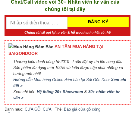
Chat/Call video với 30+ Nhân viên tư vấn của
chúng tôi tại đây
Chúng tôi sẽ gọi lại tư vấn & hỗ trợ nhanh nhất có thể
AN TÂM MUA HÀNG TẠI
SAIGONDOOR
Thương hiệu danh tiếng từ 2010 - Luôn đặt uy tín lên hàng đầu
Sản phẩm đa dạng mới 100% và luôn được cập nhật những xu
hướng mới nhất
Hướng dẫn Mua hàng Online đảm bảo tại Sài Gòn Door
Xem chi
tiết >
Xem chi tiết:
Hệ thống 20+ Showroom
&
30+ nhân viên tư
vấn >
Danh mục:
CỬA GỖ
,
CỬA
Thẻ:
Báo giá cửa gỗ công
GỖ HDF MELAMINE
nghiệp An Cường
,
Báo giá
cửa gỗ công nghiệp MDF
,
Báo giá cửa gỗ MDF
Melamine
,
Cửa gỗ công