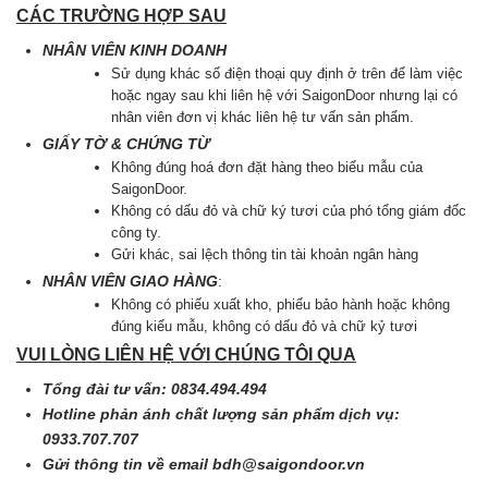
CÁC TRƯỜNG HỢP SAU
NHÂN VIÊN KINH DOANH
Sử dụng khác số điện thoại quy định ở trên để làm việc
hoặc ngay sau khi liên hệ với SaigonDoor nhưng lại có
nhân viên đơn vị khác liên hệ tư vấn sản phẩm.
GIẤY TỜ & CHỨNG TỪ
Không đúng hoá đơn đặt hàng theo biểu mẫu của
SaigonDoor.
Không có dấu đỏ và chữ ký tươi của phó tổng giám đốc
công ty.
Gửi khác, sai lệch thông tin tài khoản ngân hàng
NHÂN VIÊN GIAO HÀNG
:
Không có phiếu xuất kho, phiếu bảo hành hoặc không
đúng kiểu mẫu, không có dấu đỏ và chữ kỷ tươi
VUI LÒNG LIÊN HỆ VỚI CHÚNG TÔI QUA
Tổng đài tư vấn: 0834.494.494
Hotline phản ánh chất lượng sản phẩm dịch vụ:
0933.707.707
Gửi thông tin về email
bdh@saigondoor.vn