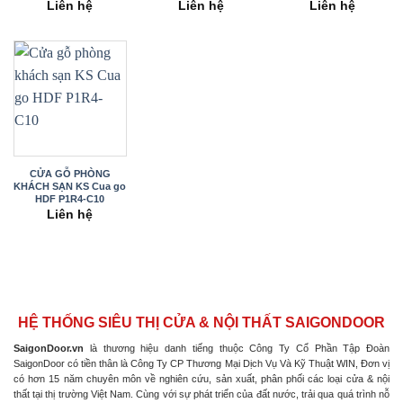
Liên hệ
Liên hệ
Liên hệ
CỬA GỖ PHÒNG
KHÁCH SẠN KS Cua go
HDF P1R4-C10
Liên hệ
HỆ THỐNG SIÊU THỊ CỬA & NỘI THẤT SAIGONDOOR
SaigonDoor.vn
là thương hiệu danh tiếng thuộc Công Ty Cổ Phần Tập Đoàn
SaigonDoor có tiền thân là Công Ty CP Thương Mại Dịch Vụ Và Kỹ Thuật WIN, Đơn vị
có hơn 15 năm chuyên môn về nghiên cứu, sản xuất, phân phối các loại cửa & nội
thất tại thị trường Việt Nam. Cùng với sự phát triển của đất nước, trải qua quá trình nỗ