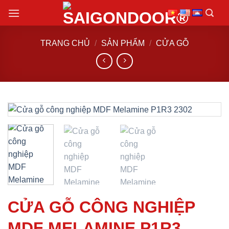
Chuyển
đến
nội
TRANG CHỦ
/
SẢN PHẨM
/
CỬA GỖ
dung
CỬA GỖ CÔNG NGHIỆP
MDF MELAMINE P1R3