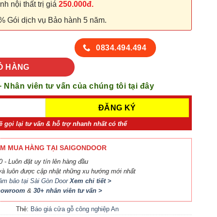
 nội thất trị giá
250.000đ.
% Gói dịch vụ Bảo hành 5 năm.
ELAMINE P2G1 số lượng
0834.494.494
Ỏ HÀNG
+ Nhân viên tư vấn của chúng tôi tại đây
ẽ gọi lại tư vấn & hỗ trợ nhanh nhất có thể
M MUA HÀNG TẠI SAIGONDOOR
 - Luôn đặt uy tín lên hàng đầu
à luôn được cập nhật những xu hướng mới nhất
ảm bảo tại Sài Gòn Door
Xem chi tiết >
Showroom
&
30+ nhân viên tư vấn >
Thẻ:
Báo giá cửa gỗ công nghiệp An