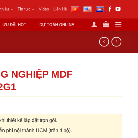
 thiệu
Tin tức
Video
Liên Hệ
ƯU ĐÃI HOT
DỰ TOÁN ONLINE
G NGHIỆP MDF
2G1
hi thiết kế lắp đặt trọn gói.
n phí nội thành HCM (trên 4 bộ).