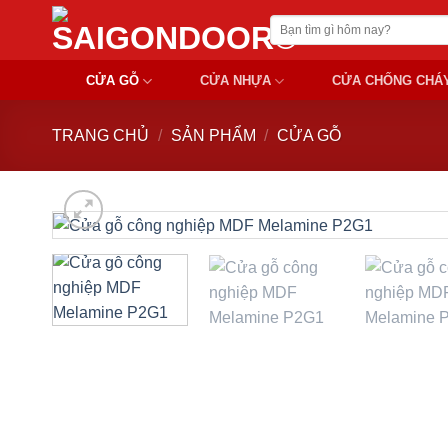
Chuyển
Tìm
đến
kiếm:
nội
CỬA GỖ
CỬA NHỰA
CỬA CHỐNG CHÁ
dung
TRANG CHỦ
/
SẢN PHẨM
/
CỬA GỖ