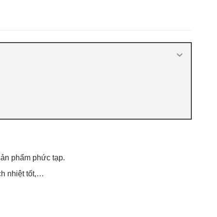
Cường
,
Báo giá cửa gỗ công nghiệp
MDF
,
Báo giá cửa gỗ MDF Melamine
,
Cửa gỗ công nghiệp chống ẩm
,
Cửa gỗ
công nghiệp sơn trắng
,
Cửa gỗ MDF
Laminate
,
Cửa gỗ MDF Melamine
,
Cửa
gỗ MDF phủ Melamine
 sản phẩm phức tạp.
h nhiệt tốt,…