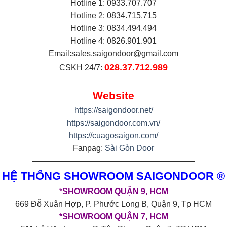
Hotline 1: 0933.707.707
Hotline 2: 0834.715.715
Hotline 3: 0834.494.494
Hotline 4: 0826.901.901
Email:
sales.saigondoor@gmail.com
028.37.712.989
CSKH 24/7:
Website
https://saigondoor.net/
https://saigondoor.com.vn/
https://cuagosaigon.com/
Fanpag:
Sài Gòn Door
————————————————————
HỆ THỐNG SHOWROOM SAIGONDOOR ®
*
SHOWROOM QUẬN 9, HCM
669 Đỗ Xuân Hợp, P. Phước Long B, Quận 9, Tp HCM
*SHOWROOM QUẬN 7, HCM