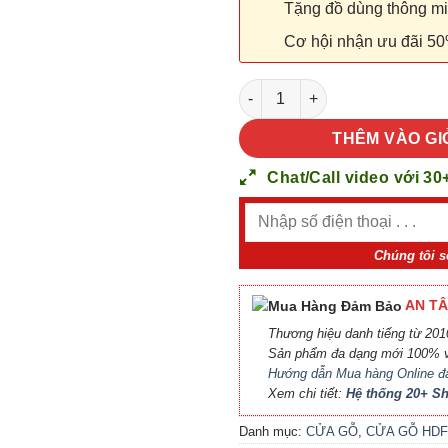
Tặng đồ dùng thông minh
Cơ hội nhận ưu đãi 50
CỬA GỖ CÔNG NGHIỆP MDF M
THÊM VÀO GI
Chat/Call video với 30
Chúng tôi s
AN TÂ
Thương hiệu danh tiếng từ 2010
Sản phẩm đa dạng mới 100% v
Hướng dẫn Mua hàng Online đ
Xem chi tiết:
Hệ thống 20+ 
Danh mục:
CỬA GỖ
,
CỬA GỖ HDF