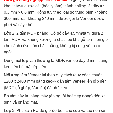
khai thác-> được cắt (bóc ly tâm) thành những lát dầy từ
0.3 mm > 0.6 mm. Rộng tuỳ theo loại gỗ trung bình khoảng
300 mm, dài khoảng 240 mm, được gọi là Veneer được
phơi và sấy khô.
Lớp 2: 2 tấm MDF phẳng. Có độ dày 4,5mm/tấm, giữa 2
tấm MDF và khung xương là chất liệu khu gỗ tự nhiên giữ
cho cánh cửa luôn chắc thẳng, không bị cong vênh co
ngót.
Dùng một lớp ván thường là MDF, ván ép dầy 3 mm, tráng
keo trên bề mặt lớp nền.
Nối từng tấm Veneer lại theo quy cách (quy cách chuẩn
1200 x 2400 mm) bằng keo-> dán tấm Veneer lên lớp nền
(MDF, gỗ ghép, Ván ép) đã phủ keo.
Ép tấm này lại bằng máy (ép nguội hoặc ép nóng) đến khi
dính và phẳng mặt.
Lớp 3: Phủ sơn PU để giữ độ bền cho cửa và tạo nên sự