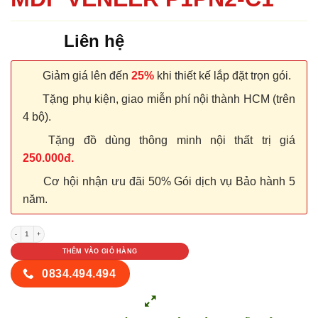
Liên hệ
Giảm giá lên đến
25%
khi thiết kế lắp đặt trọn gói.
Tặng phụ kiện, giao miễn phí nội thành HCM (trên
4 bộ).
Tặng đồ dùng thông minh nội thất trị giá
250.000đ.
Cơ hội nhận ưu đãi 50% Gói dịch vụ Bảo hành 5
năm.
CỬA GỖ CÔNG NGHIỆP MDF VENEER P1PN2-C1 số lượng
THÊM VÀO GIỎ HÀNG
0834.494.494