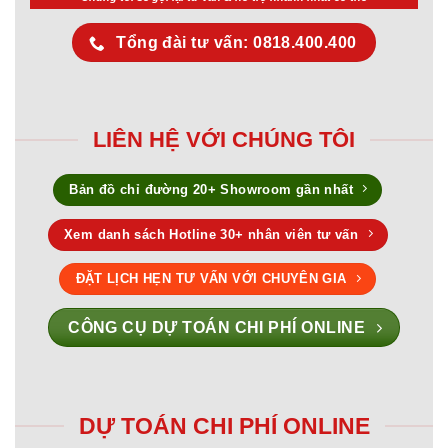
Tổng đài tư vấn: 0818.400.400
LIÊN HỆ VỚI CHÚNG TÔI
Bản đồ chỉ đường 20+ Showroom gần nhất
Xem danh sách Hotline 30+ nhân viên tư vấn
ĐẶT LỊCH HẸN TƯ VẤN VỚI CHUYÊN GIA
CÔNG CỤ DỰ TOÁN CHI PHÍ ONLINE
DỰ TOÁN CHI PHÍ ONLINE