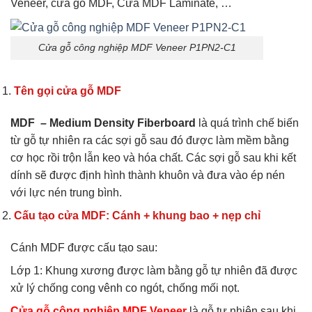
Veneer, cửa gỗ MDF, Cửa MDF Laminate, …
Cửa gỗ công nghiệp MDF Veneer P1PN2-C1
Tên gọi cửa gỗ MDF
MDF – Medium Density Fiberboard
là quá trình chế biến
từ gỗ tự nhiên ra các sợi gỗ sau đó được làm mềm bằng
cơ học rồi trộn lẫn keo và hóa chất. Các sợi gỗ sau khi kết
dính sẽ được định hình thành khuôn và đưa vào ép nén
với lực nén trung bình.
Cấu tạo cửa MDF: Cánh + khung bao + nẹp chỉ
Cánh MDF được cấu tạo sau:
Lớp 1: Khung xương được làm bằng gỗ tự nhiên đã được
xử lý chống cong vênh co ngót, chống mối nọt.
Cửa gỗ công nghiệp MDF Veneer
là gỗ tự nhiên sau khi