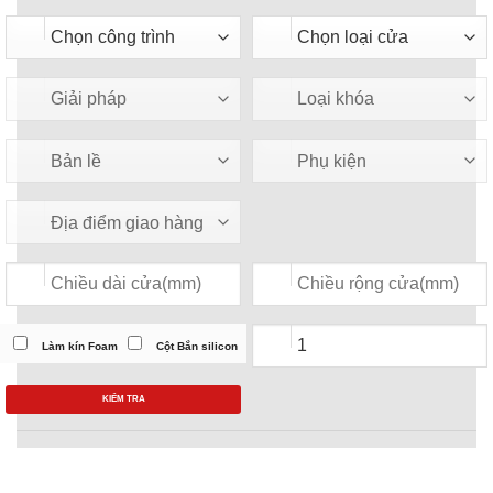
Làm kín Foam
Cột Bắn silicon
KIỂM TRA