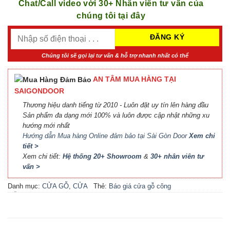
Chat/Call video với 30+ Nhân viên tư vấn của
chúng tôi tại đây
Chúng tôi sẽ gọi lại tư vấn & hỗ trợ nhanh nhất có thể
AN TÂM MUA HÀNG TẠI
SAIGONDOOR
Thương hiệu danh tiếng từ 2010 - Luôn đặt uy tín lên hàng đầu
Sản phẩm đa dạng mới 100% và luôn được cập nhật những xu
hướng mới nhất
Hướng dẫn Mua hàng Online đảm bảo tại Sài Gòn Door
Xem chi
tiết >
Xem chi tiết:
Hệ thống 20+ Showroom
&
30+ nhân viên tư
vấn >
Danh mục:
CỬA GỖ
,
CỬA
Thẻ:
Báo giá cửa gỗ công
GỖ MDF VENEER
nghiệp An Cường
,
Báo giá
cửa gỗ công nghiệp MDF
,
Báo giá cửa gỗ MDF
Veneer
,
Cửa gỗ MDF phủ