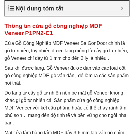
Veneer
,
Cửa gỗ MDF
Nội dung tóm tắt
Veneer
,
Cửa gỗ MDF Veneer
là gì
,
Giá cửa gỗ công
nghiệp phủ veneer
Thông tin cửa gỗ công nghiệp MDF
Veneer P1PN2-C1
Cửa Gỗ Công Nghiệp MDF Veneer SaiGonDoor chính là
gỗ tự nhiên, tuy nhiên được lạng mỏng từ cây gỗ tự nhiên,
gỗ Veneer chỉ dày từ 1 mm cho đến 2 ly là nhiều .
Sau khi được lạng, Gỗ Veneer được dán vào các loại cốt
gỗ công nghiệp MDF, gỗ ván dán, để làm ra các sản phẩm
nội thất.
Do lạng từ cây gỗ tự nhiên nên bề mặt gỗ Veneer không
khác gì gỗ tự nhiên cả. Sản phẩm cửa gỗ công nghiệp
MDF Veneer với kết cấu phẳng hoặc có thể chạy rãnh âm,
phủ sơn… mang đến độ tinh tế và bền vững cho ngôi nhà
bạn.
Mặt cửa làm bằng tấm MDF dày 3-6 mm tạo vân gỗ chìm,