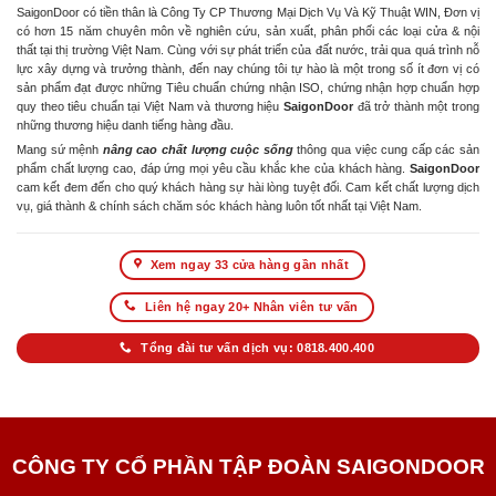
SaigonDoor có tiền thân là Công Ty CP Thương Mại Dịch Vụ Và Kỹ Thuật WIN, Đơn vị
có hơn 15 năm chuyên môn về nghiên cứu, sản xuất, phân phối các loại cửa & nội
thất tại thị trường Việt Nam. Cùng với sự phát triển của đất nước, trải qua quá trình nỗ
lực xây dựng và trưởng thành, đến nay chúng tôi tự hào là một trong số ít đơn vị có
sản phẩm đạt được những Tiêu chuẩn chứng nhận ISO, chứng nhận hợp chuẩn hợp
quy theo tiêu chuẩn tại Việt Nam và thương hiệu
SaigonDoor
đã trở thành một trong
những thương hiệu danh tiếng hàng đầu.
Mang sứ mệnh
nâng cao chất lượng cuộc sống
thông qua việc cung cấp các sản
phẩm chất lượng cao, đáp ứng mọi yêu cầu khắc khe của khách hàng.
SaigonDoor
cam kết đem đến cho quý khách hàng sự hài lòng tuyệt đối. Cam kết chất lượng dịch
vụ, giá thành & chính sách chăm sóc khách hàng luôn tốt nhất tại Việt Nam.
Xem ngay 33 cửa hàng gần nhất
Liên hệ ngay 20+ Nhân viên tư vấn
Tổng đài tư vấn dịch vụ: 0818.400.400
CÔNG TY CỔ PHẦN TẬP ĐOÀN SAIGONDOOR