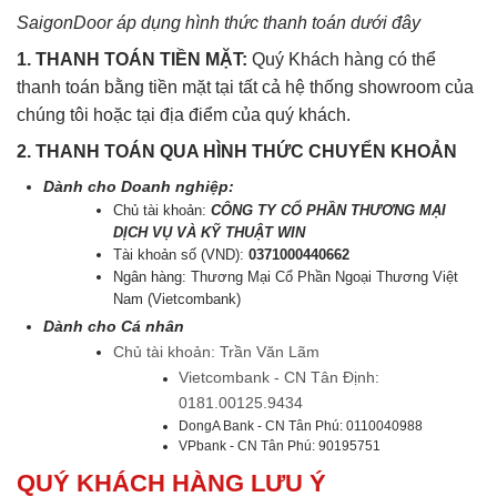
SaigonDoor áp dụng hình thức thanh toán dưới đây
1. THANH TOÁN TIỀN MẶT:
Quý Khách hàng có thể
thanh toán bằng tiền mặt tại tất cả hệ thống showroom của
chúng tôi hoặc tại địa điểm của quý khách.
2. THANH TOÁN QUA HÌNH THỨC CHUYỂN KHOẢN
Dành cho Doanh nghiệp:
Chủ tài khoản:
CÔNG TY CỔ PHẦN THƯƠNG MẠI
DỊCH VỤ VÀ KỸ THUẬT WIN
Tài khoản số (VND):
0371000440662
Ngân hàng: Thương Mại Cổ Phần Ngoại Thương Việt
Nam (Vietcombank)
Dành cho Cá nhân
Chủ tài khoản: Trần Văn Lãm
Vietcombank - CN Tân Định:
0181.00125.9434
DongA Bank - CN Tân Phú: 0110040988
VPbank - CN Tân Phú: 90195751
QUÝ KHÁCH HÀNG LƯU Ý