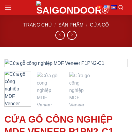
Chuyển
đến
nội
TRANG CHỦ
/
SẢN PHẨM
/
CỬA GỖ
dung
CỬA GỖ CÔNG NGHIỆP
MDF VENEER P1PN2-C1