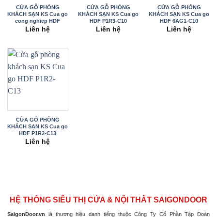
CỬA GỖ PHÒNG
CỬA GỖ PHÒNG
CỬA GỖ PHÒNG
KHÁCH SẠN KS Cua go
KHÁCH SẠN KS Cua go
KHÁCH SẠN KS Cua go
cong nghiep HDF
HDF P1R3-C10
HDF 6AG1-C10
Veneer 3A
Liên hệ
Liên hệ
Liên hệ
CỬA GỖ PHÒNG
KHÁCH SẠN KS Cua go
HDF P1R2-C13
Liên hệ
HỆ THỐNG SIÊU THỊ CỬA & NỘI THẤT SAIGONDOOR
SaigonDoor.vn
là thương hiệu danh tiếng thuộc Công Ty Cổ Phần Tập Đoàn