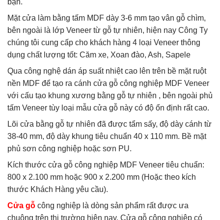
bạn.
Mặt cửa làm bằng tấm MDF dày 3-6 mm tạo vân gỗ chìm,
bên ngoài là lớp Veneer từ gỗ tự nhiên, hiện nay Công Ty
chúng tôi cung cấp cho khách hàng 4 loại Veneer thông
dụng chất lượng tốt: Căm xe, Xoan đào, Ash, Sapele
Qua công nghệ dán áp suất nhiệt cao lên trên bề mặt ruột
nền MDF để tạo ra cánh cửa gỗ công nghiệp MDF Veneer
với cấu tạo khung xương bằng gỗ tự nhiên , bên ngoài phủ
tấm Veneer tùy loại mẫu cửa gỗ này có độ ổn định rất cao.
Lõi cửa bằng gỗ tự nhiên đã được tẩm sấy, độ dày cánh từ
38-40 mm, độ dày khung tiêu chuẩn 40 x 110 mm. Bề mặt
phủ sơn công nghiệp hoặc sơn PU.
Kích thước cửa gỗ công nghiệp MDF Veneer tiêu chuẩn:
800 x 2.100 mm hoặc 900 x 2.200 mm (Hoặc theo kích
thước Khách Hàng yêu cầu).
Cửa gỗ
công nghiệp là dòng sản phẩm rất được ưa
chuộng trên thị trường hiện nay. Cửa gỗ công nghiệp có