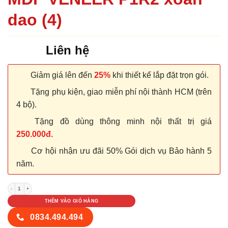
dao (4)
Liên hệ
Giảm giá lên đến
25%
khi thiết kế lắp đặt trọn gói.
Tặng phụ kiện, giao miễn phí nội thành HCM (trên
4 bộ).
Tặng đồ dùng thông minh nội thất trị giá
250.000đ.
Cơ hội nhận ưu đãi 50% Gói dịch vụ Bảo hành 5
năm.
CỬA GỖ CÔNG NGHIỆP MDF VENEER P1R2 xoan dao (4) số lượng
THÊM VÀO GIỎ HÀNG
0834.494.494