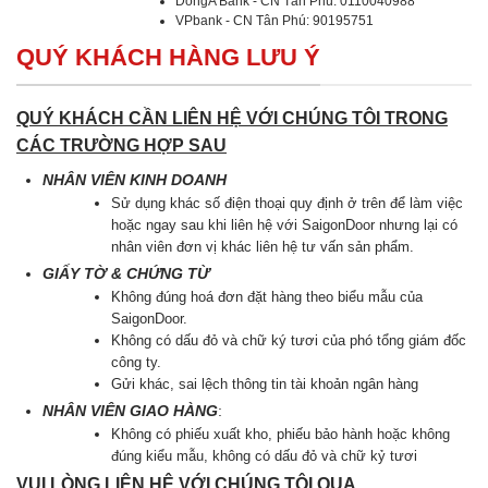
DongA Bank - CN Tân Phú: 0110040988
VPbank - CN Tân Phú: 90195751
QUÝ KHÁCH HÀNG LƯU Ý
QUÝ KHÁCH CẦN LIÊN HỆ VỚI CHÚNG TÔI TRONG
CÁC TRƯỜNG HỢP SAU
NHÂN VIÊN KINH DOANH
Sử dụng khác số điện thoại quy định ở trên để làm việc
hoặc ngay sau khi liên hệ với SaigonDoor nhưng lại có
nhân viên đơn vị khác liên hệ tư vấn sản phẩm.
GIẤY TỜ & CHỨNG TỪ
Không đúng hoá đơn đặt hàng theo biểu mẫu của
SaigonDoor.
Không có dấu đỏ và chữ ký tươi của phó tổng giám đốc
công ty.
Gửi khác, sai lệch thông tin tài khoản ngân hàng
NHÂN VIÊN GIAO HÀNG
:
Không có phiếu xuất kho, phiếu bảo hành hoặc không
đúng kiểu mẫu, không có dấu đỏ và chữ kỷ tươi
VUI LÒNG LIÊN HỆ VỚI CHÚNG TÔI QUA