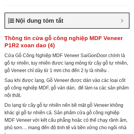
Báo giá cửa gỗ MDF
Veneer
,
Cửa gỗ MDF phủ
Veneer
,
Cửa gỗ MDF
Nội dung tóm tắt
Veneer
,
Cửa gỗ MDF Veneer
là gì
,
Giá cửa gỗ công
nghiệp phủ veneer
Thông tin cửa gỗ công nghiệp MDF Veneer
P1R2 xoan dao (4)
Cửa Gỗ Công Nghiệp MDF Veneer SaiGonDoor chính là
gỗ tự nhiên, tuy nhiên được lạng mỏng từ cây gỗ tự nhiên,
gỗ Veneer chỉ dày từ 1 mm cho đến 2 ly là nhiều .
Sau khi được lạng, Gỗ Veneer được dán vào các loại cốt
gỗ công nghiệp MDF, gỗ ván dán, để làm ra các sản phẩm
nội thất.
Do lạng từ cây gỗ tự nhiên nên bề mặt gỗ Veneer không
khác gì gỗ tự nhiên cả. Sản phẩm cửa gỗ công nghiệp
MDF Veneer với kết cấu phẳng hoặc có thể chạy rãnh âm,
phủ sơn… mang đến độ tinh tế và bền vững cho ngôi nhà