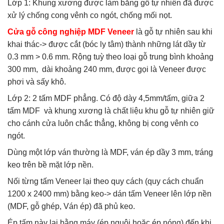
Lớp 1: Khung xương được làm bằng gỗ tự nhiên đã được
xử lý chống cong vênh co ngót, chống mối nọt.
Cửa gỗ công nghiệp MDF Veneer
là gỗ tự nhiên sau khi
khai thác-> được cắt (bóc ly tâm) thành những lát dầy từ
0.3 mm > 0.6 mm. Rộng tuỳ theo loại gỗ trung bình khoảng
300 mm, dài khoảng 240 mm, được gọi là Veneer được
phơi và sấy khô.
Lớp 2: 2 tấm MDF phẳng. Có độ dày 4,5mm/tấm, giữa 2
tấm MDF và khung xương là chất liệu khu gỗ tự nhiên giữ
cho cánh cửa luôn chắc thẳng, không bị cong vênh co
ngót.
Dùng một lớp ván thường là MDF, ván ép dầy 3 mm, tráng
keo trên bề mặt lớp nền.
Nối từng tấm Veneer lại theo quy cách (quy cách chuẩn
1200 x 2400 mm) bằng keo-> dán tấm Veneer lên lớp nền
(MDF, gỗ ghép, Ván ép) đã phủ keo.
Ép tấm này lại bằng máy (ép nguội hoặc ép nóng) đến khi