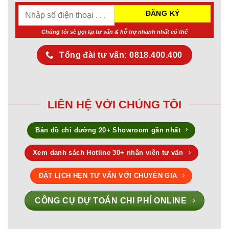
Chúng tôi sẽ gọi lại tư vấn & hỗ trợ nhanh nhất có thể
Tổng đài tư vấn: 0818.400.400
LIÊN HỆ VỚI CHÚNG TÔI
Bản đồ chỉ đường 20+ Showroom gần nhất
Xem danh sách Hotline 30+ nhân viên tư vấn
ĐẶT LỊCH HẸN TƯ VẤN VỚI CHUYÊN GIA
CÔNG CỤ DỰ TOÁN CHI PHÍ ONLINE