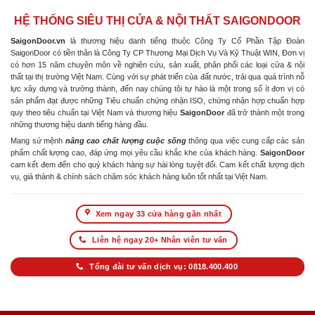
HỆ THỐNG SIÊU THỊ CỬA & NỘI THẤT SAIGONDOOR
SaigonDoor.vn
là thương hiệu danh tiếng thuộc Công Ty Cổ Phần Tập Đoàn
SaigonDoor có tiền thân là Công Ty CP Thương Mại Dịch Vụ Và Kỹ Thuật WIN, Đơn vị
có hơn 15 năm chuyên môn về nghiên cứu, sản xuất, phân phối các loại cửa & nội
thất tại thị trường Việt Nam. Cùng với sự phát triển của đất nước, trải qua quá trình nỗ
lực xây dựng và trưởng thành, đến nay chúng tôi tự hào là một trong số ít đơn vị có
sản phẩm đạt được những Tiêu chuẩn chứng nhận ISO, chứng nhận hợp chuẩn hợp
quy theo tiêu chuẩn tại Việt Nam và thương hiệu
SaigonDoor
đã trở thành một trong
những thương hiệu danh tiếng hàng đầu.
Mang sứ mệnh
nâng cao chất lượng cuộc sống
thông qua việc cung cấp các sản
phẩm chất lượng cao, đáp ứng mọi yêu cầu khắc khe của khách hàng.
SaigonDoor
cam kết đem đến cho quý khách hàng sự hài lòng tuyệt đối. Cam kết chất lượng dịch
vụ, giá thành & chính sách chăm sóc khách hàng luôn tốt nhất tại Việt Nam.
Xem ngay 33 cửa hàng gần nhất
Liên hệ ngay 20+ Nhân viên tư vấn
Tổng đài tư vấn dịch vụ: 0818.400.400