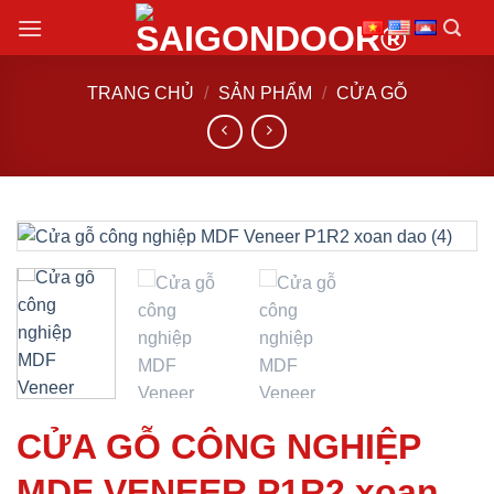
Chuyển
đến
nội
TRANG CHỦ
/
SẢN PHẨM
/
CỬA GỖ
dung
CỬA GỖ CÔNG NGHIỆP
MDF VENEER P1R2 xoan