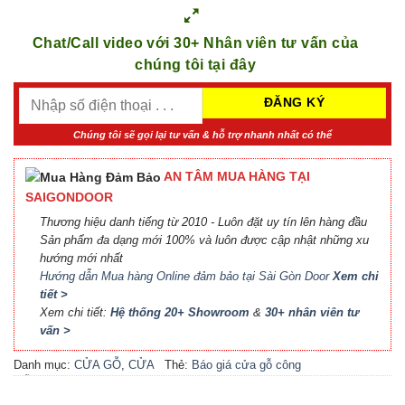
Chat/Call video với 30+ Nhân viên tư vấn của
chúng tôi tại đây
Chúng tôi sẽ gọi lại tư vấn & hỗ trợ nhanh nhất có thể
AN TÂM MUA HÀNG TẠI
SAIGONDOOR
Thương hiệu danh tiếng từ 2010 - Luôn đặt uy tín lên hàng đầu
Sản phẩm đa dạng mới 100% và luôn được cập nhật những xu
hướng mới nhất
Hướng dẫn Mua hàng Online đảm bảo tại Sài Gòn Door
Xem chi
tiết >
Xem chi tiết:
Hệ thống 20+ Showroom
&
30+ nhân viên tư
vấn >
Danh mục:
CỬA GỖ
,
CỬA
Thẻ:
Báo giá cửa gỗ công
GỖ MDF VENEER
nghiệp An Cường
,
Báo giá
cửa gỗ công nghiệp MDF
,