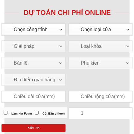
DỰ TOÁN CHI PHÍ ONLINE
Làm kín Foam
Cột Bắn silicon
KIỂM TRA