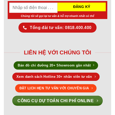
Chúng tôi sẽ gọi lại tư vấn & hỗ trợ nhanh nhất có thể
Tổng đài tư vấn: 0818.400.400
LIÊN HỆ VỚI CHÚNG TÔI
Bản đồ chỉ đường 20+ Showroom gần nhất
Xem danh sách Hotline 30+ nhân viên tư vấn
ĐẶT LỊCH HẸN TƯ VẤN VỚI CHUYÊN GIA
CÔNG CỤ DỰ TOÁN CHI PHÍ ONLINE