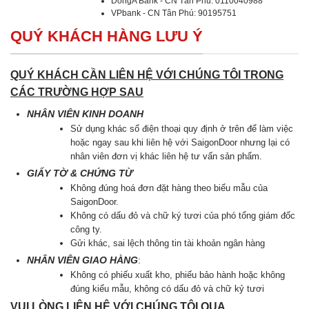
DongA Bank - CN Tân Phú: 0110040988
VPbank - CN Tân Phú: 90195751
QUÝ KHÁCH HÀNG LƯU Ý
QUÝ KHÁCH CẦN LIÊN HỆ VỚI CHÚNG TÔI TRONG
CÁC TRƯỜNG HỢP SAU
NHÂN VIÊN KINH DOANH
Sử dụng khác số điện thoại quy định ở trên để làm việc
hoặc ngay sau khi liên hệ với SaigonDoor nhưng lại có
nhân viên đơn vị khác liên hệ tư vấn sản phẩm.
GIẤY TỜ & CHỨNG TỪ
Không đúng hoá đơn đặt hàng theo biểu mẫu của
SaigonDoor.
Không có dấu đỏ và chữ ký tươi của phó tổng giám đốc
công ty.
Gửi khác, sai lệch thông tin tài khoản ngân hàng
NHÂN VIÊN GIAO HÀNG
:
Không có phiếu xuất kho, phiếu bảo hành hoặc không
đúng kiểu mẫu, không có dấu đỏ và chữ kỷ tươi
VUI LÒNG LIÊN HỆ VỚI CHÚNG TÔI QUA