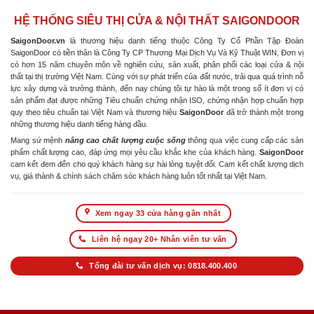
HỆ THỐNG SIÊU THỊ CỬA & NỘI THẤT SAIGONDOOR
SaigonDoor.vn
là thương hiệu danh tiếng thuộc Công Ty Cổ Phần Tập Đoàn
SaigonDoor có tiền thân là Công Ty CP Thương Mại Dịch Vụ Và Kỹ Thuật WIN, Đơn vị
có hơn 15 năm chuyên môn về nghiên cứu, sản xuất, phân phối các loại cửa & nội
thất tại thị trường Việt Nam. Cùng với sự phát triển của đất nước, trải qua quá trình nỗ
lực xây dựng và trưởng thành, đến nay chúng tôi tự hào là một trong số ít đơn vị có
sản phẩm đạt được những Tiêu chuẩn chứng nhận ISO, chứng nhận hợp chuẩn hợp
quy theo tiêu chuẩn tại Việt Nam và thương hiệu
SaigonDoor
đã trở thành một trong
những thương hiệu danh tiếng hàng đầu.
Mang sứ mệnh
nâng cao chất lượng cuộc sống
thông qua việc cung cấp các sản
phẩm chất lượng cao, đáp ứng mọi yêu cầu khắc khe của khách hàng.
SaigonDoor
cam kết đem đến cho quý khách hàng sự hài lòng tuyệt đối. Cam kết chất lượng dịch
vụ, giá thành & chính sách chăm sóc khách hàng luôn tốt nhất tại Việt Nam.
Xem ngay 33 cửa hàng gần nhất
Liên hệ ngay 20+ Nhân viên tư vấn
Tổng đài tư vấn dịch vụ: 0818.400.400