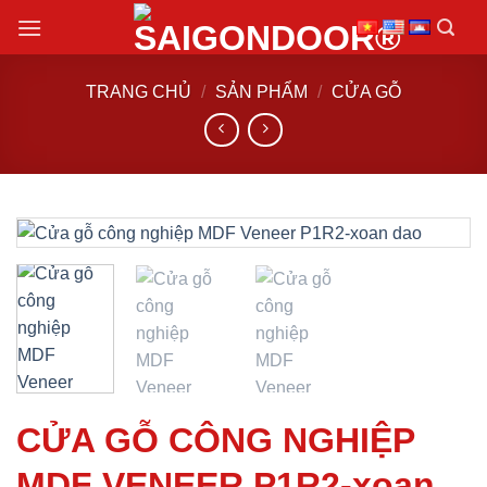
Chuyển
đến
nội
TRANG CHỦ
/
SẢN PHẨM
/
CỬA GỖ
dung
CỬA GỖ CÔNG NGHIỆP
MDF VENEER P1R2-xoan