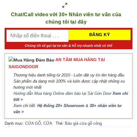
Chat/Call video với 30+ Nhân viên tư vấn của
chúng tôi tại đây
Chúng tôi sẽ gọi lại tư vấn & hỗ trợ nhanh nhất có thể
AN TÂM MUA HÀNG TẠI
SAIGONDOOR
Thương hiệu danh tiếng từ 2010 - Luôn đặt uy tín lên hàng đầu
Sản phẩm đa dạng mới 100% và luôn được cập nhật những xu
hướng mới nhất
Hướng dẫn Mua hàng Online đảm bảo tại Sài Gòn Door
Xem chi
tiết >
Xem chi tiết:
Hệ thống 20+ Showroom
&
30+ nhân viên tư
vấn >
Danh mục:
CỬA GỖ
,
CỬA
Thẻ:
Báo giá cửa gỗ công
GỖ MDF VENEER
nghiệp An Cường
,
Báo giá
cửa gỗ công nghiệp MDF
,