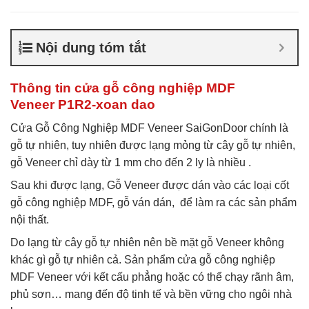
Báo giá cửa gỗ MDF
Veneer
,
Cửa gỗ MDF phủ
Veneer
,
Cửa gỗ MDF
Nội dung tóm tắt
Veneer
,
Cửa gỗ MDF Veneer
là gì
,
Giá cửa gỗ công
nghiệp phủ veneer
Thông tin cửa gỗ công nghiệp MDF
Veneer P1R2-xoan dao
Cửa Gỗ Công Nghiệp MDF Veneer SaiGonDoor chính là
gỗ tự nhiên, tuy nhiên được lạng mỏng từ cây gỗ tự nhiên,
gỗ Veneer chỉ dày từ 1 mm cho đến 2 ly là nhiều .
Sau khi được lạng, Gỗ Veneer được dán vào các loại cốt
gỗ công nghiệp MDF, gỗ ván dán, để làm ra các sản phẩm
nội thất.
Do lạng từ cây gỗ tự nhiên nên bề mặt gỗ Veneer không
khác gì gỗ tự nhiên cả. Sản phẩm cửa gỗ công nghiệp
MDF Veneer với kết cấu phẳng hoặc có thể chạy rãnh âm,
phủ sơn… mang đến độ tinh tế và bền vững cho ngôi nhà