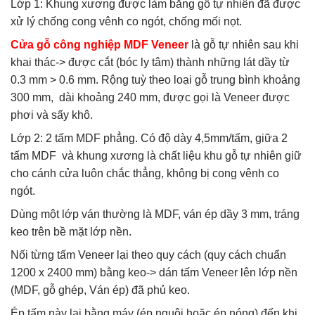
Lớp 1: Khung xương được làm bằng gỗ tự nhiên đã được
xử lý chống cong vênh co ngót, chống mối nọt.
Cửa gỗ công nghiệp MDF Veneer
là gỗ tự nhiên sau khi
khai thác-> được cắt (bóc ly tâm) thành những lát dầy từ
0.3 mm > 0.6 mm. Rộng tuỳ theo loại gỗ trung bình khoảng
300 mm, dài khoảng 240 mm, được gọi là Veneer được
phơi và sấy khô.
Lớp 2: 2 tấm MDF phẳng. Có độ dày 4,5mm/tấm, giữa 2
tấm MDF và khung xương là chất liệu khu gỗ tự nhiên giữ
cho cánh cửa luôn chắc thẳng, không bị cong vênh co
ngót.
Dùng một lớp ván thường là MDF, ván ép dầy 3 mm, tráng
keo trên bề mặt lớp nền.
Nối từng tấm Veneer lại theo quy cách (quy cách chuẩn
1200 x 2400 mm) bằng keo-> dán tấm Veneer lên lớp nền
(MDF, gỗ ghép, Ván ép) đã phủ keo.
Ép tấm này lại bằng máy (ép nguội hoặc ép nóng) đến khi