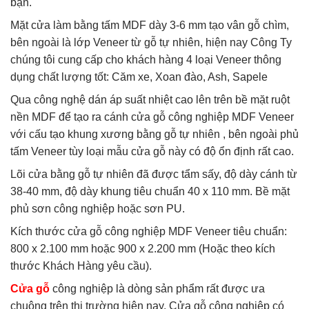
bạn.
Mặt cửa làm bằng tấm MDF dày 3-6 mm tạo vân gỗ chìm,
bên ngoài là lớp Veneer từ gỗ tự nhiên, hiện nay Công Ty
chúng tôi cung cấp cho khách hàng 4 loại Veneer thông
dụng chất lượng tốt: Căm xe, Xoan đào, Ash, Sapele
Qua công nghệ dán áp suất nhiệt cao lên trên bề mặt ruột
nền MDF để tạo ra cánh cửa gỗ công nghiệp MDF Veneer
với cấu tạo khung xương bằng gỗ tự nhiên , bên ngoài phủ
tấm Veneer tùy loại mẫu cửa gỗ này có độ ổn định rất cao.
Lõi cửa bằng gỗ tự nhiên đã được tẩm sấy, độ dày cánh từ
38-40 mm, độ dày khung tiêu chuẩn 40 x 110 mm. Bề mặt
phủ sơn công nghiệp hoặc sơn PU.
Kích thước cửa gỗ công nghiệp MDF Veneer tiêu chuẩn:
800 x 2.100 mm hoặc 900 x 2.200 mm (Hoặc theo kích
thước Khách Hàng yêu cầu).
Cửa gỗ
công nghiệp là dòng sản phẩm rất được ưa
chuộng trên thị trường hiện nay. Cửa gỗ công nghiệp có