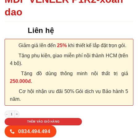
dao
Liên hệ
Giảm giá lên đến
25%
khi thiết kế lắp đặt trọn gói.
Tặng phụ kiện, giao miễn phí nội thành HCM (trên
4 bộ).
Tặng đồ dùng thông minh nội thất trị giá
250.000đ.
Cơ hội nhận ưu đãi 50% Gói dịch vụ Bảo hành 5
năm.
CỬA GỖ CÔNG NGHIỆP MDF VENEER P1R2-xoan dao số lượng
THÊM VÀO GIỎ HÀNG
0834.494.494