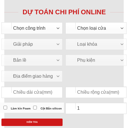
DỰ TOÁN CHI PHÍ ONLINE
Làm kín Foam
Cột Bắn silicon
KIỂM TRA