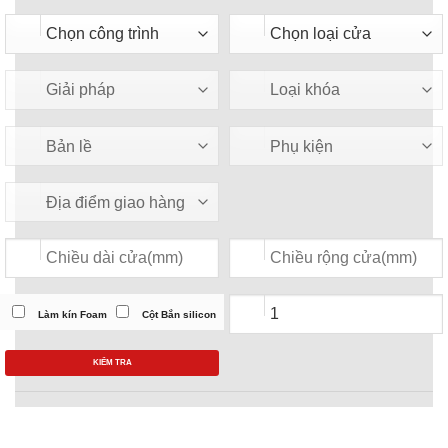
Làm kín Foam
Cột Bắn silicon
KIỂM TRA