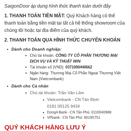
SaigonDoor áp dụng hình thức thanh toán dưới đây
1. THANH TOÁN TIỀN MẶT:
Quý Khách hàng có thể
thanh toán bằng tiền mặt tại tất cả hệ thống showroom của
chúng tôi hoặc tại địa điểm của quý khách.
2. THANH TOÁN QUA HÌNH THỨC CHUYỂN KHOẢN
Dành cho Doanh nghiệp:
Chủ tài khoản:
CÔNG TY CỔ PHẦN THƯƠNG MẠI
DỊCH VỤ VÀ KỸ THUẬT WIN
Tài khoản số (VND):
0371000440662
Ngân hàng: Thương Mại Cổ Phần Ngoại Thương Việt
Nam (Vietcombank)
Dành cho Cá nhân
Chủ tài khoản: Trần Văn Lãm
Vietcombank - CN Tân Định:
0181.00125.9434
DongA Bank - CN Tân Phú: 0110040988
VPbank - CN Tân Phú: 90195751
QUÝ KHÁCH HÀNG LƯU Ý