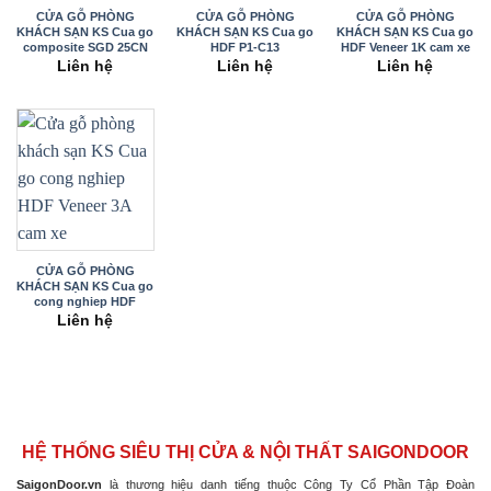
CỬA GỖ PHÒNG
CỬA GỖ PHÒNG
CỬA GỖ PHÒNG
KHÁCH SẠN KS Cua go
KHÁCH SẠN KS Cua go
KHÁCH SẠN KS Cua go
composite SGD 25CN
HDF P1-C13
HDF Veneer 1K cam xe
Liên hệ
Liên hệ
Liên hệ
CỬA GỖ PHÒNG
KHÁCH SẠN KS Cua go
cong nghiep HDF
Veneer 3A
Liên hệ
HỆ THỐNG SIÊU THỊ CỬA & NỘI THẤT SAIGONDOOR
SaigonDoor.vn
là thương hiệu danh tiếng thuộc Công Ty Cổ Phần Tập Đoàn