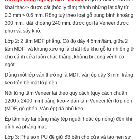
khai thác-> được cắt (bóc ly tâm) thành những lát dầy từ
0.3 mm > 0.6 mm. Rộng tuỳ theo loại gỗ trung bình khoảng
300 mm, dài khoảng 240 mm, được gọi là Veneer được
phơi và sấy khô.
Lớp 2: 2 tấm MDF phẳng. Có độ dày 4,5mm/tấm, giữa 2
tấm MDF và khung xương là chất liệu khu gỗ tự nhiên giữ
cho cánh cửa luôn chắc thẳng, không bị cong vênh co
ngót.
Dùng một lớp ván thường là MDF, ván ép dầy 3 mm, tráng
keo trên bề mặt lớp nền.
Nối từng tấm Veneer lại theo quy cách (quy cách chuẩn
1200 x 2400 mm) bằng keo-> dán tấm Veneer lên lớp nền
(MDF, gỗ ghép, Ván ép) đã phủ keo.
Ép tấm này lại bằng máy (ép nguội hoặc ép nóng) đến khi
dính và phẳng mặt.
Lớp 3: Phủ sơn PU để giữ độ bền cho cửa và tạo nên sự