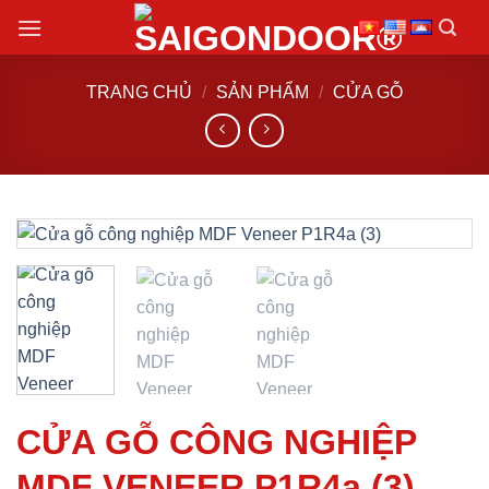
Chuyển
đến
nội
TRANG CHỦ
/
SẢN PHẨM
/
CỬA GỖ
dung
CỬA GỖ CÔNG NGHIỆP
MDF VENEER P1R4a (3)