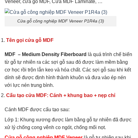
Veneer, cửa gỗ MDF, Cửa MDF Laminate, …
Cửa gỗ công nghiệp MDF Veneer P1R4a (3)
Tên gọi cửa gỗ MDF
MDF – Medium Density Fiberboard
là quá trình chế biến
từ gỗ tự nhiên ra các sợi gỗ sau đó được làm mềm bằng
cơ học rồi trộn lẫn keo và hóa chất. Các sợi gỗ sau khi kết
dính sẽ được định hình thành khuôn và đưa vào ép nén
với lực nén trung bình.
Cấu tạo cửa MDF: Cánh + khung bao + nẹp chỉ
Cánh MDF được cấu tạo sau:
Lớp 1: Khung xương được làm bằng gỗ tự nhiên đã được
xử lý chống cong vênh co ngót, chống mối nọt.
Cửa gỗ công nghiệp MDF Veneer
là gỗ tự nhiên sau khi