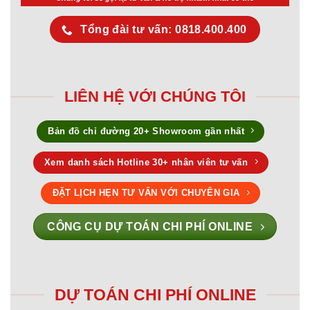
Tổng đài tư vấn: 0818.400.400
LIÊN HỆ VỚI CHÚNG TÔI
Bản đồ chỉ đường 20+ Showroom gần nhất
Xem danh sách Hotline 30+ nhân viên tư vấn
ĐẶT LỊCH HẸN TƯ VẤN VỚI CHUYÊN GIA
CÔNG CỤ DỰ TOÁN CHI PHÍ ONLINE
DỰ TOÁN CHI PHÍ ONLINE