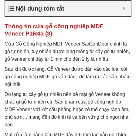
Veneer
,
Cửa gỗ MDF
Nội dung tóm tắt
Veneer
,
Cửa gỗ MDF Veneer
là gì
,
Giá cửa gỗ công
nghiệp phủ veneer
Thông tin cửa gỗ công nghiệp MDF
Veneer P1R4a (3)
Cửa Gỗ Công Nghiệp MDF Veneer SaiGonDoor chính là
gỗ tự nhiên, tuy nhiên được lạng mỏng từ cây gỗ tự nhiên,
gỗ Veneer chỉ dày từ 1 mm cho đến 2 ly là nhiều .
Sau khi được lạng, Gỗ Veneer được dán vào các loại cốt
gỗ công nghiệp MDF, gỗ ván dán, để làm ra các sản phẩm
nội thất.
Do lạng từ cây gỗ tự nhiên nên bề mặt gỗ Veneer không
khác gì gỗ tự nhiên cả. Sản phẩm cửa gỗ công nghiệp
MDF Veneer với kết cấu phẳng hoặc có thể chạy rãnh âm,
phủ sơn… mang đến độ tinh tế và bền vững cho ngôi nhà
bạn.
Mặt cửa làm bằng tấm MDF dày 3-6 mm tạo vân gỗ chìm,