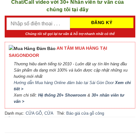
Chat/Call video với 30+ Nhân viên tư vấn của
chúng tôi tại đây
Chúng tôi sẽ gọi lại tư vấn & hỗ trợ nhanh nhất có thể
AN TÂM MUA HÀNG TẠI
SAIGONDOOR
Thương hiệu danh tiếng từ 2010 - Luôn đặt uy tín lên hàng đầu
Sản phẩm đa dạng mới 100% và luôn được cập nhật những xu
hướng mới nhất
Hướng dẫn Mua hàng Online đảm bảo tại Sài Gòn Door
Xem chi
tiết >
Xem chi tiết:
Hệ thống 20+ Showroom
&
30+ nhân viên tư
vấn >
Danh mục:
CỬA GỖ
,
CỬA
Thẻ:
Báo giá cửa gỗ công
GỖ MDF VENEER
nghiệp An Cường
,
Báo giá
cửa gỗ công nghiệp MDF
,
Báo giá cửa gỗ MDF
Veneer
,
Cửa gỗ MDF phủ