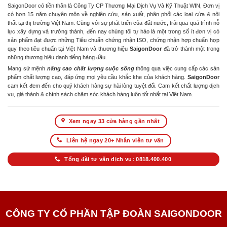
SaigonDoor có tiền thân là Công Ty CP Thương Mại Dịch Vụ Và Kỹ Thuật WIN, Đơn vị
có hơn 15 năm chuyên môn về nghiên cứu, sản xuất, phân phối các loại cửa & nội
thất tại thị trường Việt Nam. Cùng với sự phát triển của đất nước, trải qua quá trình nỗ
lực xây dựng và trưởng thành, đến nay chúng tôi tự hào là một trong số ít đơn vị có
sản phẩm đạt được những Tiêu chuẩn chứng nhận ISO, chứng nhận hợp chuẩn hợp
quy theo tiêu chuẩn tại Việt Nam và thương hiệu
SaigonDoor
đã trở thành một trong
những thương hiệu danh tiếng hàng đầu.
Mang sứ mệnh
nâng cao chất lượng cuộc sống
thông qua việc cung cấp các sản
phẩm chất lượng cao, đáp ứng mọi yêu cầu khắc khe của khách hàng.
SaigonDoor
cam kết đem đến cho quý khách hàng sự hài lòng tuyệt đối. Cam kết chất lượng dịch
vụ, giá thành & chính sách chăm sóc khách hàng luôn tốt nhất tại Việt Nam.
Xem ngay 33 cửa hàng gần nhất
Liên hệ ngay 20+ Nhân viên tư vấn
Tổng đài tư vấn dịch vụ: 0818.400.400
CÔNG TY CỔ PHẦN TẬP ĐOÀN SAIGONDOOR