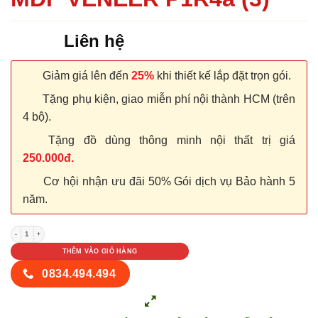
Liên hệ
Giảm giá lên đến
25%
khi thiết kế lắp đặt trọn gói.
Tặng phụ kiện, giao miễn phí nội thành HCM (trên
4 bộ).
Tặng đồ dùng thông minh nội thất trị giá
250.000đ.
Cơ hội nhận ưu đãi 50% Gói dịch vụ Bảo hành 5
năm.
CỬA GỖ CÔNG NGHIỆP MDF VENEER P1R4a (3) số lượng
THÊM VÀO GIỎ HÀNG
0834.494.494