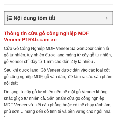
Báo giá cửa gỗ MDF
Veneer
,
Cửa gỗ MDF phủ
Veneer
,
Cửa gỗ MDF
Nội dung tóm tắt
Veneer
,
Cửa gỗ MDF Veneer
là gì
,
Giá cửa gỗ công
nghiệp phủ veneer
Thông tin cửa gỗ công nghiệp MDF
Veneer P1R4b-cam xe
Cửa Gỗ Công Nghiệp MDF Veneer SaiGonDoor chính là
gỗ tự nhiên, tuy nhiên được lạng mỏng từ cây gỗ tự nhiên,
gỗ Veneer chỉ dày từ 1 mm cho đến 2 ly là nhiều .
Sau khi được lạng, Gỗ Veneer được dán vào các loại cốt
gỗ công nghiệp MDF, gỗ ván dán, để làm ra các sản phẩm
nội thất.
Do lạng từ cây gỗ tự nhiên nên bề mặt gỗ Veneer không
khác gì gỗ tự nhiên cả. Sản phẩm cửa gỗ công nghiệp
MDF Veneer với kết cấu phẳng hoặc có thể chạy rãnh âm,
phủ sơn… mang đến độ tinh tế và bền vững cho ngôi nhà