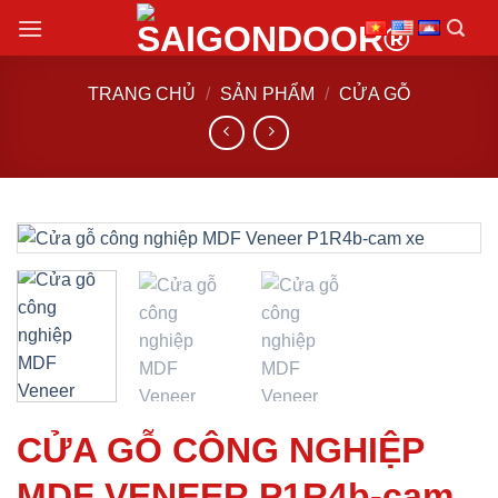
Chuyển
đến
nội
TRANG CHỦ
/
SẢN PHẨM
/
CỬA GỖ
dung
CỬA GỖ CÔNG NGHIỆP
MDF VENEER P1R4b-cam