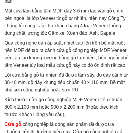
bạn.
Mặt cửa làm bằng tấm MDF dày 3-6 mm tạo vân gỗ chìm,
bên ngoài là lớp Veneer từ gỗ tự nhiên, hiện nay Công Ty
chúng tôi cung cấp cho khách hàng 4 loại Veneer thông
dụng chất lượng tốt: Căm xe, Xoan đào, Ash, Sapele
Qua công nghệ dán áp suất nhiệt cao lên trên bề mặt ruột
nền MDF để tạo ra cánh cửa gỗ công nghiệp MDF Veneer
với cấu tạo khung xương bằng gỗ tự nhiên , bên ngoài phủ
tấm Veneer tùy loại mẫu cửa gỗ này có độ ổn định rất cao.
Lõi cửa bằng gỗ tự nhiên đã được tẩm sấy, độ dày cánh từ
38-40 mm, độ dày khung tiêu chuẩn 40 x 110 mm. Bề mặt
phủ sơn công nghiệp hoặc sơn PU.
Kích thước cửa gỗ công nghiệp MDF Veneer tiêu chuẩn:
800 x 2.100 mm hoặc 900 x 2.200 mm (Hoặc theo kích
thước Khách Hàng yêu cầu).
Cửa gỗ
công nghiệp là dòng sản phẩm rất được ưa
chuộng trên thị trường hiện nay. Cửa gỗ công nghiệp có