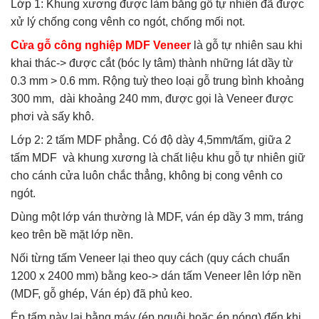
Lớp 1: Khung xương được làm bằng gỗ tự nhiên đã được
xử lý chống cong vênh co ngót, chống mối nọt.
Cửa gỗ công nghiệp MDF Veneer
là gỗ tự nhiên sau khi
khai thác-> được cắt (bóc ly tâm) thành những lát dầy từ
0.3 mm > 0.6 mm. Rộng tuỳ theo loại gỗ trung bình khoảng
300 mm, dài khoảng 240 mm, được gọi là Veneer được
phơi và sấy khô.
Lớp 2: 2 tấm MDF phẳng. Có độ dày 4,5mm/tấm, giữa 2
tấm MDF và khung xương là chất liệu khu gỗ tự nhiên giữ
cho cánh cửa luôn chắc thẳng, không bị cong vênh co
ngót.
Dùng một lớp ván thường là MDF, ván ép dầy 3 mm, tráng
keo trên bề mặt lớp nền.
Nối từng tấm Veneer lại theo quy cách (quy cách chuẩn
1200 x 2400 mm) bằng keo-> dán tấm Veneer lên lớp nền
(MDF, gỗ ghép, Ván ép) đã phủ keo.
Ép tấm này lại bằng máy (ép nguội hoặc ép nóng) đến khi