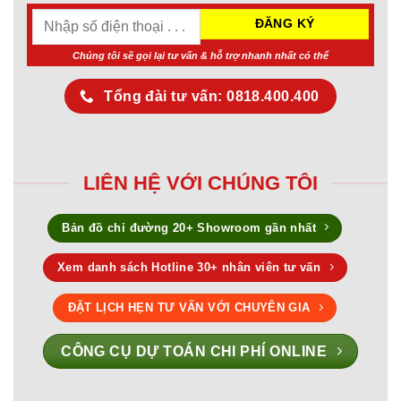
Chúng tôi sẽ gọi lại tư vấn & hỗ trợ nhanh nhất có thể
Tổng đài tư vấn: 0818.400.400
LIÊN HỆ VỚI CHÚNG TÔI
Bản đồ chỉ đường 20+ Showroom gần nhất
Xem danh sách Hotline 30+ nhân viên tư vấn
ĐẶT LỊCH HẸN TƯ VẤN VỚI CHUYÊN GIA
CÔNG CỤ DỰ TOÁN CHI PHÍ ONLINE