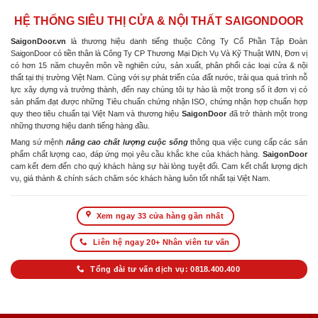
HỆ THỐNG SIÊU THỊ CỬA & NỘI THẤT SAIGONDOOR
SaigonDoor.vn
là thương hiệu danh tiếng thuộc Công Ty Cổ Phần Tập Đoàn
SaigonDoor có tiền thân là Công Ty CP Thương Mại Dịch Vụ Và Kỹ Thuật WIN, Đơn vị
có hơn 15 năm chuyên môn về nghiên cứu, sản xuất, phân phối các loại cửa & nội
thất tại thị trường Việt Nam. Cùng với sự phát triển của đất nước, trải qua quá trình nỗ
lực xây dựng và trưởng thành, đến nay chúng tôi tự hào là một trong số ít đơn vị có
sản phẩm đạt được những Tiêu chuẩn chứng nhận ISO, chứng nhận hợp chuẩn hợp
quy theo tiêu chuẩn tại Việt Nam và thương hiệu
SaigonDoor
đã trở thành một trong
những thương hiệu danh tiếng hàng đầu.
Mang sứ mệnh
nâng cao chất lượng cuộc sống
thông qua việc cung cấp các sản
phẩm chất lượng cao, đáp ứng mọi yêu cầu khắc khe của khách hàng.
SaigonDoor
cam kết đem đến cho quý khách hàng sự hài lòng tuyệt đối. Cam kết chất lượng dịch
vụ, giá thành & chính sách chăm sóc khách hàng luôn tốt nhất tại Việt Nam.
Xem ngay 33 cửa hàng gần nhất
Liên hệ ngay 20+ Nhân viên tư vấn
Tổng đài tư vấn dịch vụ: 0818.400.400