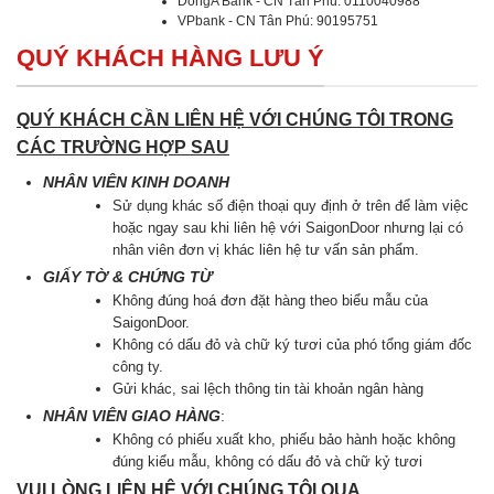
DongA Bank - CN Tân Phú: 0110040988
VPbank - CN Tân Phú: 90195751
QUÝ KHÁCH HÀNG LƯU Ý
QUÝ KHÁCH CẦN LIÊN HỆ VỚI CHÚNG TÔI TRONG
CÁC TRƯỜNG HỢP SAU
NHÂN VIÊN KINH DOANH
Sử dụng khác số điện thoại quy định ở trên để làm việc
hoặc ngay sau khi liên hệ với SaigonDoor nhưng lại có
nhân viên đơn vị khác liên hệ tư vấn sản phẩm.
GIẤY TỜ & CHỨNG TỪ
Không đúng hoá đơn đặt hàng theo biểu mẫu của
SaigonDoor.
Không có dấu đỏ và chữ ký tươi của phó tổng giám đốc
công ty.
Gửi khác, sai lệch thông tin tài khoản ngân hàng
NHÂN VIÊN GIAO HÀNG
:
Không có phiếu xuất kho, phiếu bảo hành hoặc không
đúng kiểu mẫu, không có dấu đỏ và chữ kỷ tươi
VUI LÒNG LIÊN HỆ VỚI CHÚNG TÔI QUA