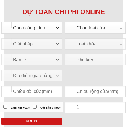
DỰ TOÁN CHI PHÍ ONLINE
Làm kín Foam
Cột Bắn silicon
KIỂM TRA