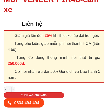
xe
Liên hệ
Giảm giá lên đến
25%
khi thiết kế lắp đặt trọn gói.
Tặng phụ kiện, giao miễn phí nội thành HCM (trên
4 bộ).
Tặng đồ dùng thông minh nội thất trị giá
250.000đ.
Cơ hội nhận ưu đãi 50% Gói dịch vụ Bảo hành 5
năm.
CỬA GỖ CÔNG NGHIỆP MDF VENEER P1R4b-cam xe số lượng
THÊM VÀO GIỎ HÀNG
0834.494.494