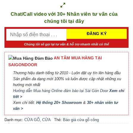
Chat/Call video với 30+ Nhân viên tư vấn của
chúng tôi tại đây
Chúng tôi sẽ gọi lại tư vấn & hỗ trợ nhanh nhất có thể
AN TÂM MUA HÀNG TẠI
SAIGONDOOR
Thương hiệu danh tiếng từ 2010 - Luôn đặt uy tín lên hàng đầu
Sản phẩm đa dạng mới 100% và luôn được cập nhật những xu
hướng mới nhất
Hướng dẫn Mua hàng Online đảm bảo tại Sài Gòn Door
Xem chi
tiết >
Xem chi tiết:
Hệ thống 20+ Showroom
&
30+ nhân viên tư
vấn >
Danh mục:
CỬA GỖ
,
CỬA
Thẻ:
Báo giá cửa gỗ công
GỖ MDF VENEER
nghiệp An Cường
,
Báo giá
cửa gỗ công nghiệp MDF
,