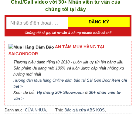
Chat/Call video với 30+ Nhân viên tư vấn của
chúng tôi tại đây
Chúng tôi sẽ gọi lại tư vấn & hỗ trợ nhanh nhất có thể
AN TÂM MUA HÀNG TẠI
SAIGONDOOR
Thương hiệu danh tiếng từ 2010 - Luôn đặt uy tín lên hàng đầu
Sản phẩm đa dạng mới 100% và luôn được cập nhật những xu
hướng mới nhất
Hướng dẫn Mua hàng Online đảm bảo tại Sài Gòn Door
Xem chi
tiết >
Xem chi tiết:
Hệ thống 20+ Showroom
&
30+ nhân viên tư
vấn >
Danh mục:
CỬA NHỰA
,
Thẻ:
Báo giá cửa ABS KOS
,
CỬA NHỰA ABS
,
CỬA
Báo giá cửa nhựa ABS Hàn
NHỰA ABS HÀN QUỐC - 플
Quốc 2021
,
Báo giá cửa
라스틱 문
nhựa ABS Hàn Quốc tại Hà
Nội
,
Cửa ABS KOS
,
Cửa