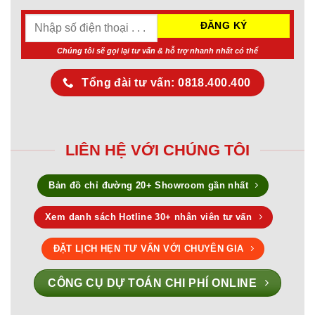
Chúng tôi sẽ gọi lại tư vấn & hỗ trợ nhanh nhất có thể
Tổng đài tư vấn: 0818.400.400
LIÊN HỆ VỚI CHÚNG TÔI
Bản đồ chỉ đường 20+ Showroom gần nhất
Xem danh sách Hotline 30+ nhân viên tư vấn
ĐẶT LỊCH HẸN TƯ VẤN VỚI CHUYÊN GIA
CÔNG CỤ DỰ TOÁN CHI PHÍ ONLINE