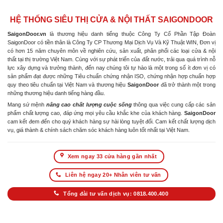
HỆ THỐNG SIÊU THỊ CỬA & NỘI THẤT SAIGONDOOR
SaigonDoor.vn
là thương hiệu danh tiếng thuộc Công Ty Cổ Phần Tập Đoàn
SaigonDoor có tiền thân là Công Ty CP Thương Mại Dịch Vụ Và Kỹ Thuật WIN, Đơn vị
có hơn 15 năm chuyên môn về nghiên cứu, sản xuất, phân phối các loại cửa & nội
thất tại thị trường Việt Nam. Cùng với sự phát triển của đất nước, trải qua quá trình nỗ
lực xây dựng và trưởng thành, đến nay chúng tôi tự hào là một trong số ít đơn vị có
sản phẩm đạt được những Tiêu chuẩn chứng nhận ISO, chứng nhận hợp chuẩn hợp
quy theo tiêu chuẩn tại Việt Nam và thương hiệu
SaigonDoor
đã trở thành một trong
những thương hiệu danh tiếng hàng đầu.
Mang sứ mệnh
nâng cao chất lượng cuộc sống
thông qua việc cung cấp các sản
phẩm chất lượng cao, đáp ứng mọi yêu cầu khắc khe của khách hàng.
SaigonDoor
cam kết đem đến cho quý khách hàng sự hài lòng tuyệt đối. Cam kết chất lượng dịch
vụ, giá thành & chính sách chăm sóc khách hàng luôn tốt nhất tại Việt Nam.
Xem ngay 33 cửa hàng gần nhất
Liên hệ ngay 20+ Nhân viên tư vấn
Tổng đài tư vấn dịch vụ: 0818.400.400