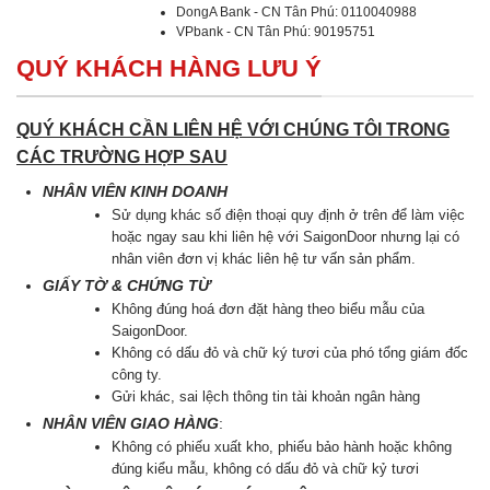
DongA Bank - CN Tân Phú: 0110040988
VPbank - CN Tân Phú: 90195751
QUÝ KHÁCH HÀNG LƯU Ý
QUÝ KHÁCH CẦN LIÊN HỆ VỚI CHÚNG TÔI TRONG
CÁC TRƯỜNG HỢP SAU
NHÂN VIÊN KINH DOANH
Sử dụng khác số điện thoại quy định ở trên để làm việc
hoặc ngay sau khi liên hệ với SaigonDoor nhưng lại có
nhân viên đơn vị khác liên hệ tư vấn sản phẩm.
GIẤY TỜ & CHỨNG TỪ
Không đúng hoá đơn đặt hàng theo biểu mẫu của
SaigonDoor.
Không có dấu đỏ và chữ ký tươi của phó tổng giám đốc
công ty.
Gửi khác, sai lệch thông tin tài khoản ngân hàng
NHÂN VIÊN GIAO HÀNG
:
Không có phiếu xuất kho, phiếu bảo hành hoặc không
đúng kiểu mẫu, không có dấu đỏ và chữ kỷ tươi