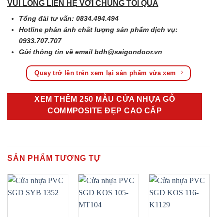
VUI LÒNG LIÊN HỆ VỚI CHÚNG TÔI QUA
Tổng đài tư vấn: 0834.494.494
Hotline phản ánh chất lượng sản phẩm dịch vụ:
0933.707.707
Gửi thông tin về email
bdh@saigondoor.vn
Quay trở lên trên xem lại sản phẩm vừa xem
XEM THÊM 250 MẪU CỬA NHỰA GỖ
COMMPOSITE ĐẸP CAO CẤP
SẢN PHẨM TƯƠNG TỰ