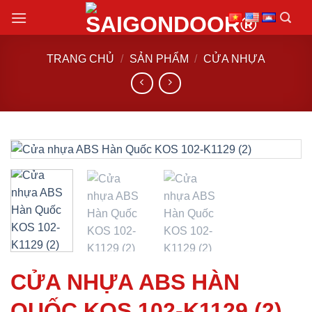
Chuyển
đến
nội
TRANG CHỦ
/
SẢN PHẨM
/
CỬA NHỰA
dung
CỬA NHỰA ABS HÀN
QUỐC KOS 102-K1129 (2)