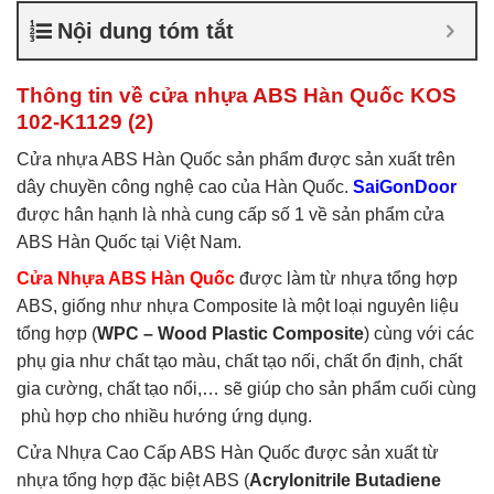
nhựa ABS Hàn Quốc là gì
,
Nội dung tóm tắt
Cửa nhựa ABS Hàn Quốc
tại TP Vĩnh
,
Cửa nhựa ABS
Hàn Quốc tại TPHCM
,
Cửa
Thông tin về cửa nhựa ABS Hàn Quốc KOS
nhựa ABS KOS
102-K1129 (2)
Cửa nhựa ABS Hàn Quốc sản phẩm được sản xuất trên
dây chuyền công nghệ cao của Hàn Quốc.
SaiGonDoor
được hân hạnh là nhà cung cấp số 1 về sản phẩm cửa
ABS Hàn Quốc tại Việt Nam.
Cửa Nhựa ABS Hàn Quốc
được làm từ nhựa tổng hợp
ABS, giống như nhựa Composite là một loại nguyên liệu
tổng hợp (
WPC – Wood Plastic Composite
) cùng với các
phụ gia như chất tạo màu, chất tạo nối, chất ổn định, chất
gia cường, chất tạo nổi,… sẽ giúp cho sản phẩm cuối cùng
phù hợp cho nhiều hướng ứng dụng.
Cửa Nhựa Cao Cấp ABS Hàn Quốc được sản xuất từ
nhựa tổng hợp đặc biệt ABS (
Acrylonitrile Butadiene