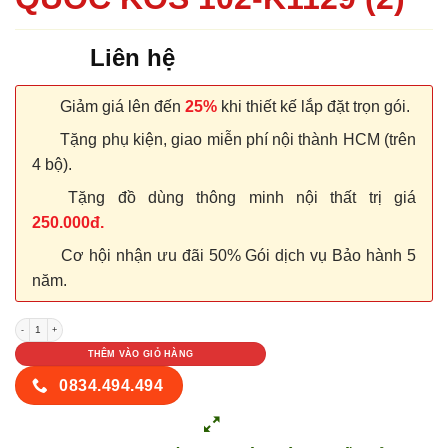
Liên hệ
Giảm giá lên đến
25%
khi thiết kế lắp đặt trọn gói.
Tặng phụ kiện, giao miễn phí nội thành HCM (trên
4 bộ).
Tặng đồ dùng thông minh nội thất trị giá
250.000đ.
Cơ hội nhận ưu đãi 50% Gói dịch vụ Bảo hành 5
năm.
CỬA NHỰA ABS HÀN QUỐC KOS 102-K1129 (2) số lượng
THÊM VÀO GIỎ HÀNG
0834.494.494