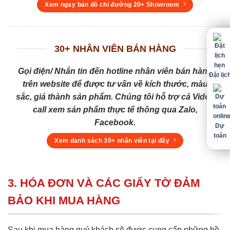
Xem ngay bản đồ chỉ đường 20+ Showroom
30+ NHÂN VIÊN BÁN HÀNG
Gọi điện/ Nhắn tin đến hotline nhân viên bán hàng
Đặt lịc
trên website để được tư vấn về kích thước, màu
sắc, giá thành sản phẩm. Chúng tôi hỗ trợ cả Video
call xem sản phẩm thực tế thông qua Zalo,
Facebook.
Dự
toán
Xem danh sách 30+ nhân viên tại đây
3. HÓA ĐƠN VÀ CÁC GIẤY TỜ ĐẢM
BẢO KHI MUA HÀNG
Sau khi mua hàng quý khách sẽ được cung cấp những hồ