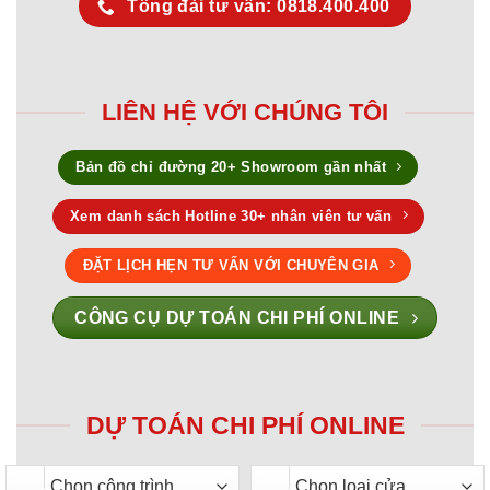
Tổng đài tư vấn: 0818.400.400
LIÊN HỆ VỚI CHÚNG TÔI
Bản đồ chỉ đường 20+ Showroom gần nhất
Xem danh sách Hotline 30+ nhân viên tư vấn
ĐẶT LỊCH HẸN TƯ VẤN VỚI CHUYÊN GIA
CÔNG CỤ DỰ TOÁN CHI PHÍ ONLINE
DỰ TOÁN CHI PHÍ ONLINE