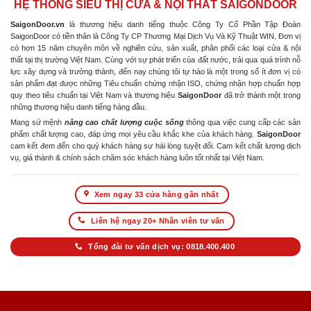
HỆ THỐNG SIÊU THỊ CỬA & NỘI THẤT SAIGONDOOR
SaigonDoor.vn
là thương hiệu danh tiếng thuộc Công Ty Cổ Phần Tập Đoàn
SaigonDoor có tiền thân là Công Ty CP Thương Mại Dịch Vụ Và Kỹ Thuật WIN, Đơn vị
có hơn 15 năm chuyên môn về nghiên cứu, sản xuất, phân phối các loại cửa & nội
thất tại thị trường Việt Nam. Cùng với sự phát triển của đất nước, trải qua quá trình nỗ
lực xây dựng và trưởng thành, đến nay chúng tôi tự hào là một trong số ít đơn vị có
sản phẩm đạt được những Tiêu chuẩn chứng nhận ISO, chứng nhận hợp chuẩn hợp
quy theo tiêu chuẩn tại Việt Nam và thương hiệu
SaigonDoor
đã trở thành một trong
những thương hiệu danh tiếng hàng đầu.
Mang sứ mệnh
nâng cao chất lượng cuộc sống
thông qua việc cung cấp các sản
phẩm chất lượng cao, đáp ứng mọi yêu cầu khắc khe của khách hàng.
SaigonDoor
cam kết đem đến cho quý khách hàng sự hài lòng tuyệt đối. Cam kết chất lượng dịch
vụ, giá thành & chính sách chăm sóc khách hàng luôn tốt nhất tại Việt Nam.
Xem ngay 33 cửa hàng gần nhất
Liên hệ ngay 20+ Nhân viên tư vấn
Tổng đài tư vấn dịch vụ: 0818.400.400