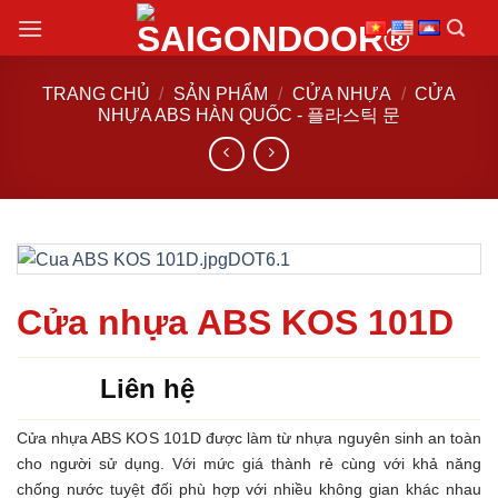
Chuyển
đến
nội
TRANG CHỦ
/
SẢN PHẨM
/
CỬA NHỰA
/
CỬA
dung
NHỰA ABS HÀN QUỐC - 플라스틱 문
Cửa nhựa ABS KOS 101D
Liên hệ
Cửa nhựa ABS KOS 101D được làm từ nhựa nguyên sinh an toàn
cho người sử dụng. Với mức giá thành rẻ cùng với khả năng
chống nước tuyệt đối phù hợp với nhiều không gian khác nhau