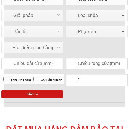
Làm kín Foam
Cột Bắn silicon
KIỂM TRA