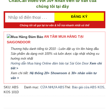
Chat/Call video với 30+ Nhân viên tư vấn của
chúng tôi tại đây
Chúng tôi sẽ gọi lại tư vấn & hỗ trợ nhanh nhất có thể
AN TÂM MUA HÀNG TẠI
SAIGONDOOR
Thương hiệu danh tiếng từ 2010 - Luôn đặt uy tín lên hàng đầu
Sản phẩm đa dạng mới 100% và luôn được cập nhật những xu
hướng mới nhất
Hướng dẫn Mua hàng Online đảm bảo tại Sài Gòn Door
Xem chi
tiết >
Xem chi tiết:
Hệ thống 20+ Showroom
&
30+ nhân viên tư
vấn >
SKU:
ABS
Danh mục:
CỬA NHỰA ABS
Thẻ:
Báo giá cửa ABS KOS
,
KOS 101D
HÀN QUỐC - 플라스틱 문
Báo giá cửa nhựa ABS Hàn
Quốc
,
Cửa ABS KOS
,
Cửa
nhựa ABS Hàn Quốc
,
Cửa
nhựa ABS Hàn Quốc là gì
,