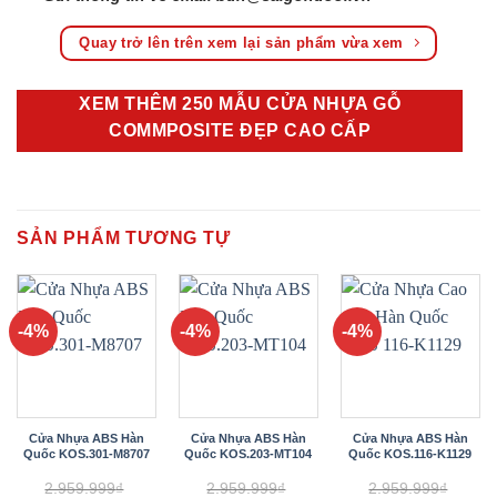
Quay trở lên trên xem lại sản phẩm vừa xem
XEM THÊM 250 MẪU CỬA NHỰA GỖ
COMMPOSITE ĐẸP CAO CẤP
SẢN PHẨM TƯƠNG TỰ
-4%
-4%
-4%
Cửa Nhựa ABS Hàn
Cửa Nhựa ABS Hàn
Cửa Nhựa ABS Hàn
Quốc KOS.301-M8707
Quốc KOS.203-MT104
Quốc KOS.116-K1129
2.959.999
₫
2.959.999
₫
2.959.999
₫