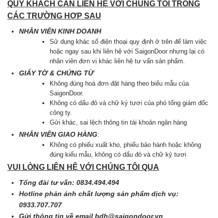
QUÝ KHÁCH CẦN LIÊN HỆ VỚI CHÚNG TÔI TRONG
CÁC TRƯỜNG HỢP SAU
NHÂN VIÊN KINH DOANH
Sử dụng khác số điện thoại quy định ở trên để làm việc
hoặc ngay sau khi liên hệ với SaigonDoor nhưng lại có
nhân viên đơn vị khác liên hệ tư vấn sản phẩm.
GIẤY TỜ & CHỨNG TỪ
Không đúng hoá đơn đặt hàng theo biểu mẫu của
SaigonDoor.
Không có dấu đỏ và chữ ký tươi của phó tổng giám đốc
công ty.
Gửi khác, sai lệch thông tin tài khoản ngân hàng
NHÂN VIÊN GIAO HÀNG
:
Không có phiếu xuất kho, phiếu bảo hành hoặc không
đúng kiểu mẫu, không có dấu đỏ và chữ kỷ tươi
VUI LÒNG LIÊN HỆ VỚI CHÚNG TÔI QUA
Tổng đài tư vấn: 0834.494.494
Hotline phản ánh chất lượng sản phẩm dịch vụ:
0933.707.707
Gửi thông tin về email
bdh@saigondoor.vn