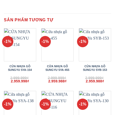
SẢN PHẨM TƯƠNG TỰ
-1%
-1%
-1%
CỬA NHỰA GỖ
CỬA NHỰA GỖ
CỬA NHỰA GỖ
SUNGYU SYA-154
SUNGYU SYA-455
SUNGYU SYB-153
2.999.999
₫
2.999.999
₫
2.999.999
₫
Giá
Giá
Giá
Giá
Giá
Giá
2.959.998
₫
2.959.988
₫
2.959.988
₫
gốc
hiện
gốc
hiện
gốc
hiện
là:
tại
là:
tại
là:
tại
2.999.999₫.
là:
2.999.999₫.
là:
2.999.999₫.
là:
2.959.998₫.
2.959.988₫.
2.959.
-1%
-1%
-1%