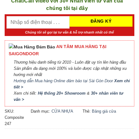
Chat/Call video với 30+ Nhân viên tư vấn của
chúng tôi tại đây
Chúng tôi sẽ gọi lại tư vấn & hỗ trợ nhanh nhất có thể
AN TÂM MUA HÀNG TẠI
SAIGONDOOR
Thương hiệu danh tiếng từ 2010 - Luôn đặt uy tín lên hàng đầu
Sản phẩm đa dạng mới 100% và luôn được cập nhật những xu
hướng mới nhất
Hướng dẫn Mua hàng Online đảm bảo tại Sài Gòn Door
Xem chi
tiết >
Xem chi tiết:
Hệ thống 20+ Showroom
&
30+ nhân viên tư
vấn >
SKU:
Danh mục:
CỬA NHỰA
Thẻ:
Bảng giá cửa
Composite
COMPOSITE
Composite
,
Báo giá cửa
247
nhựa Composite
,
Cửa nhựa
Composite giá bao nhiêu
,
Cửa nhựa composite là gì
,