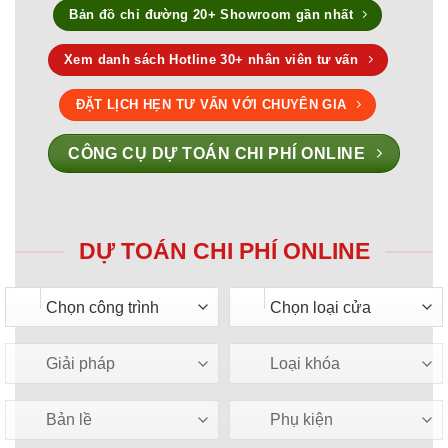
Bản đồ chỉ đường 20+ Showroom gần nhất
Xem danh sách Hotline 30+ nhân viên tư vấn
ĐẶT LỊCH HẸN TƯ VẤN VỚI CHUYÊN GIA
CÔNG CỤ DỰ TOÁN CHI PHÍ ONLINE
DỰ TOÁN CHI PHÍ ONLINE