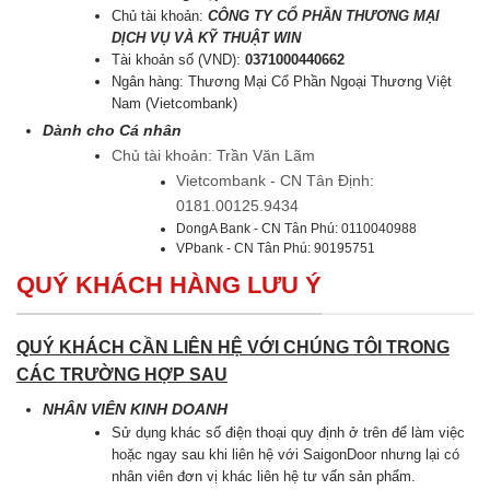
Chủ tài khoản:
CÔNG TY CỔ PHẦN THƯƠNG MẠI
DỊCH VỤ VÀ KỸ THUẬT WIN
Tài khoản số (VND):
0371000440662
Ngân hàng: Thương Mại Cổ Phần Ngoại Thương Việt
Nam (Vietcombank)
Dành cho Cá nhân
Chủ tài khoản: Trần Văn Lãm
Vietcombank - CN Tân Định:
0181.00125.9434
DongA Bank - CN Tân Phú: 0110040988
VPbank - CN Tân Phú: 90195751
QUÝ KHÁCH HÀNG LƯU Ý
QUÝ KHÁCH CẦN LIÊN HỆ VỚI CHÚNG TÔI TRONG
CÁC TRƯỜNG HỢP SAU
NHÂN VIÊN KINH DOANH
Sử dụng khác số điện thoại quy định ở trên để làm việc
hoặc ngay sau khi liên hệ với SaigonDoor nhưng lại có
nhân viên đơn vị khác liên hệ tư vấn sản phẩm.