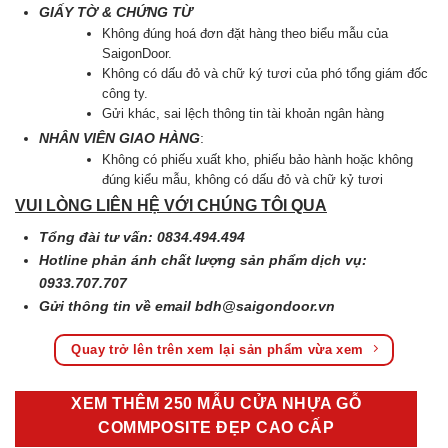
GIẤY TỜ & CHỨNG TỪ
Không đúng hoá đơn đặt hàng theo biểu mẫu của
SaigonDoor.
Không có dấu đỏ và chữ ký tươi của phó tổng giám đốc
công ty.
Gửi khác, sai lệch thông tin tài khoản ngân hàng
NHÂN VIÊN GIAO HÀNG
:
Không có phiếu xuất kho, phiếu bảo hành hoặc không
đúng kiểu mẫu, không có dấu đỏ và chữ kỷ tươi
VUI LÒNG LIÊN HỆ VỚI CHÚNG TÔI QUA
Tổng đài tư vấn: 0834.494.494
Hotline phản ánh chất lượng sản phẩm dịch vụ:
0933.707.707
Gửi thông tin về email
bdh@saigondoor.vn
Quay trở lên trên xem lại sản phẩm vừa xem
XEM THÊM 250 MẪU CỬA NHỰA GỖ
COMMPOSITE ĐẸP CAO CẤP