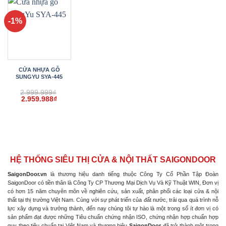
2.959.998₫.
2.959.988₫.
2.959.
-1%
CỬA NHỰA GỖ
SUNGYU SYA-445
2.999.999
₫
Giá
Giá
2.959.988
₫
gốc
hiện
là:
tại
2.999.999₫.
là:
2.959.988₫.
HỆ THỐNG SIÊU THỊ CỬA & NỘI THẤT SAIGONDOOR
SaigonDoor.vn
là thương hiệu danh tiếng thuộc Công Ty Cổ Phần Tập Đoàn
SaigonDoor có tiền thân là Công Ty CP Thương Mại Dịch Vụ Và Kỹ Thuật WIN, Đơn vị
có hơn 15 năm chuyên môn về nghiên cứu, sản xuất, phân phối các loại cửa & nội
thất tại thị trường Việt Nam. Cùng với sự phát triển của đất nước, trải qua quá trình nỗ
lực xây dựng và trưởng thành, đến nay chúng tôi tự hào là một trong số ít đơn vị có
sản phẩm đạt được những Tiêu chuẩn chứng nhận ISO, chứng nhận hợp chuẩn hợp
quy theo tiêu chuẩn tại Việt Nam và thương hiệu
SaigonDoor
đã trở thành một trong