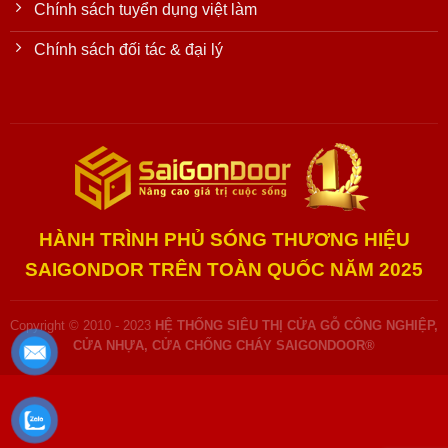
Chính sách tuyển dụng việt làm
Chính sách đối tác & đại lý
HÀNH TRÌNH PHỦ SÓNG THƯƠNG HIỆU
SAIGONDOR TRÊN TOÀN QUỐC NĂM 2025
Copyright © 2010 - 2023
HỆ THỐNG SIÊU THỊ CỬA GỖ CÔNG NGHIỆP,
CỬA NHỰA, CỬA CHỐNG CHÁY SAIGONDOOR®