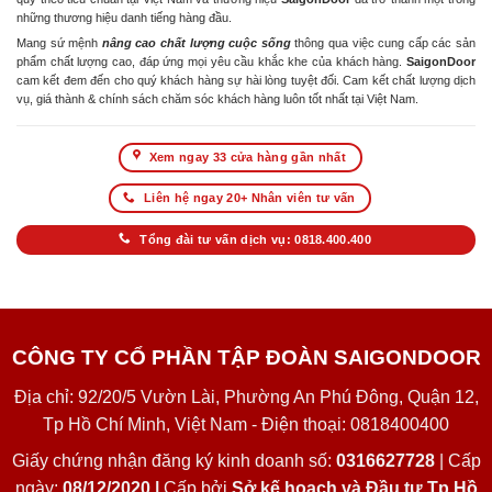
những thương hiệu danh tiếng hàng đầu.
Mang sứ mệnh
nâng cao chất lượng cuộc sống
thông qua việc cung cấp các sản
phẩm chất lượng cao, đáp ứng mọi yêu cầu khắc khe của khách hàng.
SaigonDoor
cam kết đem đến cho quý khách hàng sự hài lòng tuyệt đối. Cam kết chất lượng dịch
vụ, giá thành & chính sách chăm sóc khách hàng luôn tốt nhất tại Việt Nam.
Xem ngay 33 cửa hàng gần nhất
Liên hệ ngay 20+ Nhân viên tư vấn
Tổng đài tư vấn dịch vụ: 0818.400.400
CÔNG TY CỔ PHẦN TẬP ĐOÀN SAIGONDOOR
Địa chỉ: 92/20/5 Vườn Lài, Phường An Phú Đông, Quận 12,
Tp Hồ Chí Minh, Việt Nam - Điện thoại: 0818400400
Giấy chứng nhận đăng ký kinh doanh số:
0316627728
| Cấp
ngày:
08/12/2020 |
Cấp bởi
Sở kế hoạch và Đầu tư Tp Hồ