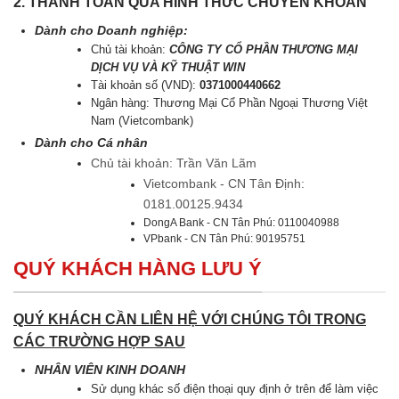
2. THANH TOÁN QUA HÌNH THỨC CHUYỂN KHOẢN
Dành cho Doanh nghiệp:
Chủ tài khoản:
CÔNG TY CỔ PHẦN THƯƠNG MẠI
DỊCH VỤ VÀ KỸ THUẬT WIN
Tài khoản số (VND):
0371000440662
Ngân hàng: Thương Mại Cổ Phần Ngoại Thương Việt
Nam (Vietcombank)
Dành cho Cá nhân
Chủ tài khoản: Trần Văn Lãm
Vietcombank - CN Tân Định:
0181.00125.9434
DongA Bank - CN Tân Phú: 0110040988
VPbank - CN Tân Phú: 90195751
QUÝ KHÁCH HÀNG LƯU Ý
QUÝ KHÁCH CẦN LIÊN HỆ VỚI CHÚNG TÔI TRONG
CÁC TRƯỜNG HỢP SAU
NHÂN VIÊN KINH DOANH
Sử dụng khác số điện thoại quy định ở trên để làm việc