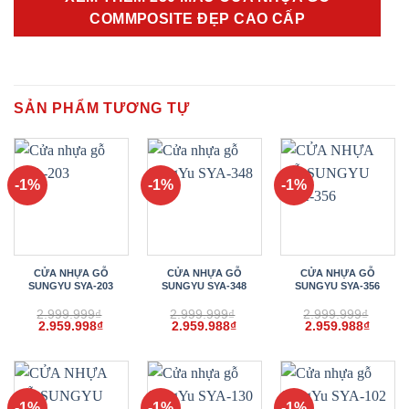
COMMPOSITE ĐẸP CAO CẤP
SẢN PHẨM TƯƠNG TỰ
-1%
-1%
-1%
CỬA NHỰA GỖ
CỬA NHỰA GỖ
CỬA NHỰA GỖ
SUNGYU SYA-203
SUNGYU SYA-348
SUNGYU SYA-356
2.999.999
₫
2.999.999
₫
2.999.999
₫
Giá
Giá
Giá
Giá
Giá
Giá
2.959.998
₫
2.959.988
₫
2.959.988
₫
gốc
hiện
gốc
hiện
gốc
hiện
là:
tại
là:
tại
là:
tại
2.999.999₫.
là:
2.999.999₫.
là:
2.999.999₫.
là:
2.959.998₫.
2.959.988₫.
2.959.
-1%
-1%
-1%