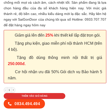
chống mối mọt và cách âm, cách nhiệt tốt. Sản phẩm đang là lựa
chọn hàng đầu của đa số khách hàng hiện nay. Với mức giá
thành rẻ, độ bền cao, nhiều kiểu dáng mới lạ đặc sắc. Hãy liên hệ
ngay với SaiGonDoor của chúng tôi qua số Hotline: 0933.707.707
để đặt hàng ngay hôm nay
Giảm giá lên đến
25%
khi thiết kế lắp đặt trọn gói.
Tặng phụ kiện, giao miễn phí nội thành HCM (trên
4 bộ).
Tặng đồ dùng thông minh nội thất trị giá
250.000đ.
Cơ hội nhận ưu đãi 50% Gói dịch vụ Bảo hành 5
năm.
Cửa nhựa Composite P11_1 số lượng
THÊM VÀO GIỎ HÀNG
0834.494.494