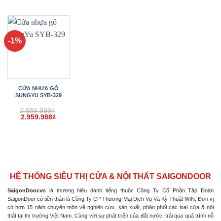
gốc
hiện
gốc
hiện
gốc
hiện
là:
tại
là:
tại
là:
tại
2.999.999₫.
là:
2.999.999₫.
là:
2.999.999₫.
là:
2.959.988₫.
2.959.988₫.
2.959.
-1%
CỬA NHỰA GỖ
SUNGYU SYB-329
2.999.999
₫
Giá
Giá
2.959.988
₫
gốc
hiện
là:
tại
2.999.999₫.
là:
2.959.988₫.
HỆ THỐNG SIÊU THỊ CỬA & NỘI THẤT SAIGONDOOR
SaigonDoor.vn
là thương hiệu danh tiếng thuộc Công Ty Cổ Phần Tập Đoàn
SaigonDoor có tiền thân là Công Ty CP Thương Mại Dịch Vụ Và Kỹ Thuật WIN, Đơn vị
có hơn 15 năm chuyên môn về nghiên cứu, sản xuất, phân phối các loại cửa & nội
thất tại thị trường Việt Nam. Cùng với sự phát triển của đất nước, trải qua quá trình nỗ