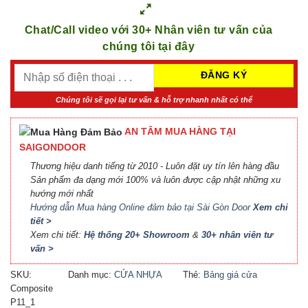
Chat/Call video với 30+ Nhân viên tư vấn của
chúng tôi tại đây
Chúng tôi sẽ gọi lại tư vấn & hỗ trợ nhanh nhất có thể
AN TÂM MUA HÀNG TẠI
SAIGONDOOR
Thương hiệu danh tiếng từ 2010 - Luôn đặt uy tín lên hàng đầu
Sản phẩm đa dạng mới 100% và luôn được cập nhật những xu
hướng mới nhất
Hướng dẫn Mua hàng Online đảm bảo tại Sài Gòn Door
Xem chi
tiết >
Xem chi tiết:
Hệ thống 20+ Showroom
&
30+ nhân viên tư
vấn >
SKU:
Danh mục:
CỬA NHỰA
Thẻ:
Bảng giá cửa
Composite
COMPOSITE
Composite
,
Báo giá cửa
P11_1
nhựa Composite
,
Cửa nhựa