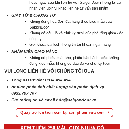
hoặc ngay sau khi liên hệ với SaigonDoor nhưng lại có
nhân viên đơn vị khác liên hệ tư vấn sản phẩm.
GIẤY TỜ & CHỨNG TỪ
Không đúng hoá đơn đặt hàng theo biểu mẫu của
SaigonDoor.
Không có dấu đỏ và chữ ký tươi của phó tổng giám đốc
công ty.
Gửi khác, sai lệch thông tin tài khoản ngân hàng
NHÂN VIÊN GIAO HÀNG
:
Không có phiếu xuất kho, phiếu bảo hành hoặc không
đúng kiểu mẫu, không có dấu đỏ và chữ kỷ tươi
VUI LÒNG LIÊN HỆ VỚI CHÚNG TÔI QUA
Tổng đài tư vấn: 0834.494.494
Hotline phản ánh chất lượng sản phẩm dịch vụ:
0933.707.707
Gửi thông tin về email
bdh@saigondoor.vn
Quay trở lên trên xem lại sản phẩm vừa xem
XEM THÊM 250 MẪU CỬA NHỰA GỖ