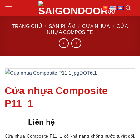
Chuyển
đến
nội
TRANG CHỦ
/
SẢN PHẨM
/
CỬA NHỰA
/
CỬA
dung
NHỰA COMPOSITE
Cửa nhựa Composite
P11_1
Liên hệ
Cửa nhựa Composite P11_1 có khả năng chống nước tuyệt đối,