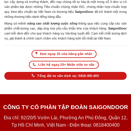
lực xây dựng và trưởng thành, đến nay chúng tôi tự hào là một trong số ít đơn vị có
sản phẩm đạt được những Tiêu chuẩn chứng nhận ISO, chứng nhận hợp chuẩn hợp
quy theo tiêu chuẩn tại Việt Nam và thương hiệu
SaigonDoor
đã trở thành một trong
những thương hiệu danh tiếng hàng đầu.
Mang sứ mệnh
nâng cao chất lượng cuộc sống
thông qua việc cung cấp các sản
phẩm chất lượng cao, đáp ứng mọi yêu cầu khắc khe của khách hàng.
SaigonDoor
cam kết đem đến cho quý khách hàng sự hài lòng tuyệt đối. Cam kết chất lượng dịch
vụ, giá thành & chính sách chăm sóc khách hàng luôn tốt nhất tại Việt Nam.
Xem ngay 33 cửa hàng gần nhất
Liên hệ ngay 20+ Nhân viên tư vấn
Tổng đài tư vấn dịch vụ: 0818.400.400
CÔNG TY CỔ PHẦN TẬP ĐOÀN SAIGONDOOR
Địa chỉ: 92/20/5 Vườn Lài, Phường An Phú Đông, Quận 12,
Tp Hồ Chí Minh, Việt Nam - Điện thoại: 0818400400