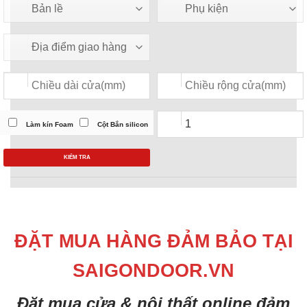
Làm kín Foam
Cột Bắn silicon
KIỂM TRA
ĐẶT MUA HÀNG ĐẢM BẢO TẠI
SAIGONDOOR.VN
Đặt mua cửa & nội thất online đảm