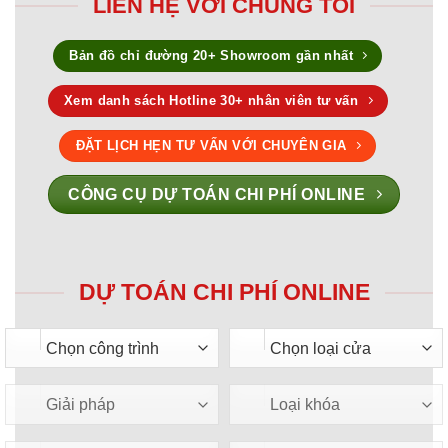
LIÊN HỆ VỚI CHÚNG TÔI
Bản đồ chỉ đường 20+ Showroom gần nhất
Xem danh sách Hotline 30+ nhân viên tư vấn
ĐẶT LỊCH HẸN TƯ VẤN VỚI CHUYÊN GIA
CÔNG CỤ DỰ TOÁN CHI PHÍ ONLINE
DỰ TOÁN CHI PHÍ ONLINE