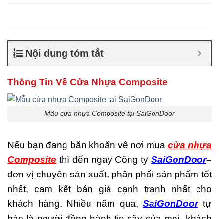
Composite giá bao nhiêu
,
Cửa nhựa composite là gì
,
Cửa nhựa composite
TPHCM
,
Cửa nhựa gỗ
composite có tốt không
,
Sản
Nội dung tóm tắt
xuất cửa nhựa composite
Thông Tin Về Cửa Nhựa Composite
Mẫu cửa nhựa Composite tại SaiGonDoor
Nếu bạn đang băn khoăn về nơi mua
cửa nhựa
Composite
thì đến ngay Công ty
SaiGonDoor
–
đơn vị chuyên sản xuất, phân phối sản phẩm tốt
nhất, cam kết bán giá cạnh tranh nhất cho
khách hàng. Nhiều năm qua,
SaiGonDoor
tự
hào là người đồng hành tin cậy của mọi khách