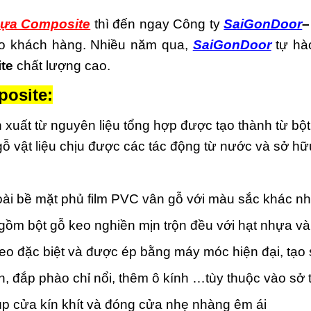
ựa Composite
thì đến ngay Công ty
SaiGonDoor
–
cho khách hàng. Nhiều năm qua,
SaiGonDoor
tự hà
te
chất lượng cao.
osite:
 xuất từ nguyên liệu tổng hợp được tạo thành từ bộ
 gỗ vật liệu chịu được các tác động từ nước và sở h
i bề mặt phủ film PVC vân gỗ với màu sắc khác n
ồm bột gỗ keo nghiền mịn trộn đều với hạt nhựa và
keo đặc biệt và được ép bằng máy móc hiện đại, tạo
, đắp phào chỉ nổi, thêm ô kính …tùy thuộc vào sở 
p cửa kín khít và đóng cửa nhẹ nhàng êm ái