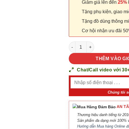
Giảm giá lên đến
25%
k
Tặng phụ kiện, giao miễ
Tặng đồ dùng thông minh
Cơ hội nhận ưu đãi 50
Cửa nhựa Composite P1R2G1 
THÊM VÀO GI
Chat/Call video với 30
Chúng tôi s
AN TÂ
Thương hiệu danh tiếng từ 2010
Sản phẩm đa dạng mới 100% v
Hướng dẫn Mua hàng Online đ