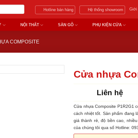
Giới
Hotline bán hàng
Hệ thống showroom
Y
NỘI THẤT
SÀN GỖ
PHỤ KIỆN CỬA
HỰA COMPOSITE
Cửa nhựa Co
Liên hệ
Cửa nhựa Composite P1R2G1 có 
cách nhiệt tốt. Sản phẩm đang 
giá thành rẻ, độ bền cao, nhiề
của chúng tôi qua số Hotline: 0