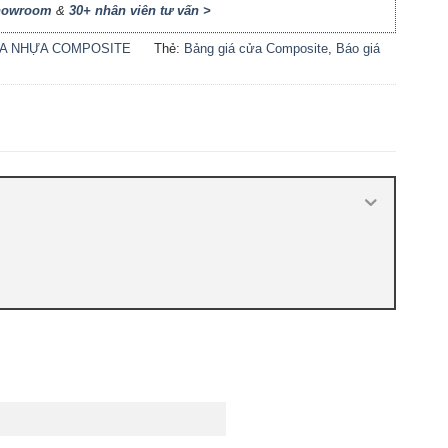
Showroom
&
30+ nhân viên tư vấn >
A NHỰA COMPOSITE
Thẻ:
Bảng giá cửa Composite
,
Báo giá
cửa nhựa Composite
,
Cửa nhựa
Composite giá bao nhiêu
,
Cửa nhựa
composite là gì
,
Cửa nhựa composite
TPHCM
,
Cửa nhựa gỗ composite có tốt
không
,
Sản xuất cửa nhựa composite