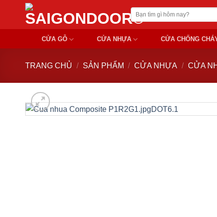
Chuyển
Tìm
đến
kiếm:
nội
CỬA GỖ
CỬA NHỰA
CỬA CHỐNG CHÁ
dung
TRANG CHỦ
/
SẢN PHẨM
/
CỬA NHỰA
/
CỬA N