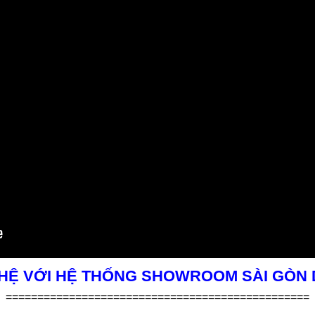
 HỆ VỚI HỆ THỐNG SHOWROOM SÀI GÒN
================================================