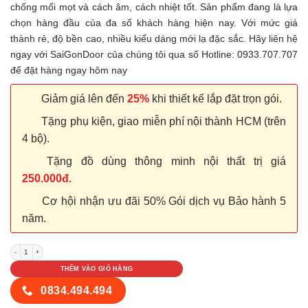
chống mối mọt và cách âm, cách nhiệt tốt. Sản phẩm đang là lựa
chọn hàng đầu của đa số khách hàng hiện nay. Với mức giá
thành rẻ, độ bền cao, nhiều kiểu dáng mới lạ đặc sắc. Hãy liên hệ
ngay với SaiGonDoor của chúng tôi qua số Hotline: 0933.707.707
để đặt hàng ngay hôm nay
Giảm giá lên đến
25%
khi thiết kế lắp đặt trọn gói.
Tặng phụ kiện, giao miễn phí nội thành HCM (trên
4 bộ).
Tặng đồ dùng thông minh nội thất trị giá
250.000đ.
Cơ hội nhận ưu đãi 50% Gói dịch vụ Bảo hành 5
năm.
Cửa nhựa Composite P1R3_1 số lượng
THÊM VÀO GIỎ HÀNG
0834.494.494