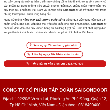
lực xây dựng và trưởng thành, đến nay chúng tôi tự hào là một trong số ít đơn vị có
sản phẩm đạt được những Tiêu chuẩn chứng nhận ISO, chứng nhận hợp chuẩn hợp
quy theo tiêu chuẩn tại Việt Nam và thương hiệu
SaigonDoor
đã trở thành một trong
những thương hiệu danh tiếng hàng đầu.
Mang sứ mệnh
nâng cao chất lượng cuộc sống
thông qua việc cung cấp các sản
phẩm chất lượng cao, đáp ứng mọi yêu cầu khắc khe của khách hàng.
SaigonDoor
cam kết đem đến cho quý khách hàng sự hài lòng tuyệt đối. Cam kết chất lượng dịch
vụ, giá thành & chính sách chăm sóc khách hàng luôn tốt nhất tại Việt Nam.
Xem ngay 33 cửa hàng gần nhất
Liên hệ ngay 20+ Nhân viên tư vấn
Tổng đài tư vấn dịch vụ: 0818.400.400
CÔNG TY CỔ PHẦN TẬP ĐOÀN SAIGONDOOR
Địa chỉ: 92/20/5 Vườn Lài, Phường An Phú Đông, Quận 12,
Tp Hồ Chí Minh, Việt Nam - Điện thoại: 0818400400