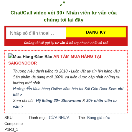
Chat/Call video với 30+ Nhân viên tư vấn của
chúng tôi tại đây
Chúng tôi sẽ gọi lại tư vấn & hỗ trợ nhanh nhất có thể
AN TÂM MUA HÀNG TẠI
SAIGONDOOR
Thương hiệu danh tiếng từ 2010 - Luôn đặt uy tín lên hàng đầu
Sản phẩm đa dạng mới 100% và luôn được cập nhật những xu
hướng mới nhất
Hướng dẫn Mua hàng Online đảm bảo tại Sài Gòn Door
Xem chi
tiết >
Xem chi tiết:
Hệ thống 20+ Showroom
&
30+ nhân viên tư
vấn >
SKU:
Danh mục:
CỬA NHỰA
Thẻ:
Bảng giá cửa
Composite
COMPOSITE
Composite
,
Báo giá cửa
P1R3_1
nhựa Composite
,
Cửa nhựa