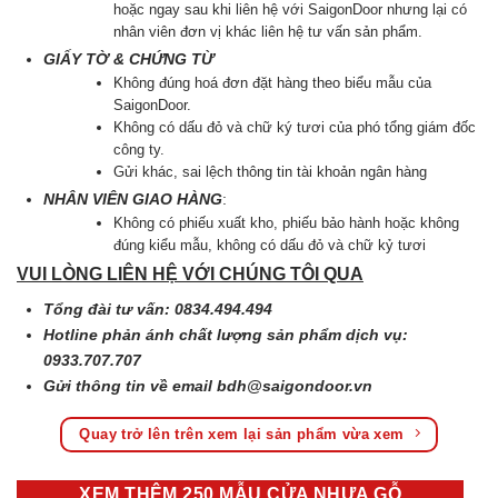
hoặc ngay sau khi liên hệ với SaigonDoor nhưng lại có
nhân viên đơn vị khác liên hệ tư vấn sản phẩm.
GIẤY TỜ & CHỨNG TỪ
Không đúng hoá đơn đặt hàng theo biểu mẫu của
SaigonDoor.
Không có dấu đỏ và chữ ký tươi của phó tổng giám đốc
công ty.
Gửi khác, sai lệch thông tin tài khoản ngân hàng
NHÂN VIÊN GIAO HÀNG
:
Không có phiếu xuất kho, phiếu bảo hành hoặc không
đúng kiểu mẫu, không có dấu đỏ và chữ kỷ tươi
VUI LÒNG LIÊN HỆ VỚI CHÚNG TÔI QUA
Tổng đài tư vấn: 0834.494.494
Hotline phản ánh chất lượng sản phẩm dịch vụ:
0933.707.707
Gửi thông tin về email
bdh@saigondoor.vn
Quay trở lên trên xem lại sản phẩm vừa xem
XEM THÊM 250 MẪU CỬA NHỰA GỖ