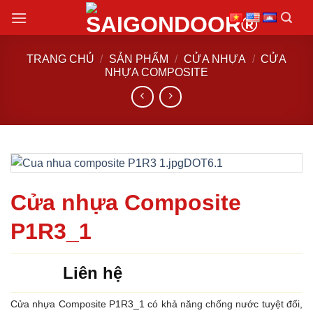
Chuyển
đến
nội
TRANG CHỦ
/
SẢN PHẨM
/
CỬA NHỰA
/
CỬA
dung
NHỰA COMPOSITE
Cửa nhựa Composite
P1R3_1
Liên hệ
Cửa nhựa Composite P1R3_1 có khả năng chống nước tuyệt đối,