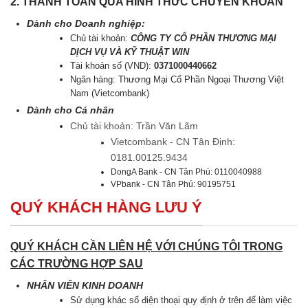
2. THANH TOÁN QUA HÌNH THỨC CHUYỂN KHOẢN
Dành cho Doanh nghiệp:
Chủ tài khoản:
CÔNG TY CỔ PHẦN THƯƠNG MẠI
DỊCH VỤ VÀ KỸ THUẬT WIN
Tài khoản số (VND):
0371000440662
Ngân hàng: Thương Mại Cổ Phần Ngoại Thương Việt
Nam (Vietcombank)
Dành cho Cá nhân
Chủ tài khoản: Trần Văn Lãm
Vietcombank - CN Tân Định:
0181.00125.9434
DongA Bank - CN Tân Phú: 0110040988
VPbank - CN Tân Phú: 90195751
QUÝ KHÁCH HÀNG LƯU Ý
QUÝ KHÁCH CẦN LIÊN HỆ VỚI CHÚNG TÔI TRONG
CÁC TRƯỜNG HỢP SAU
NHÂN VIÊN KINH DOANH
Sử dụng khác số điện thoại quy định ở trên để làm việc