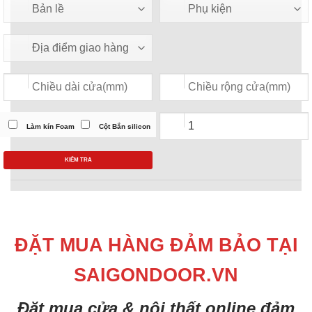
Làm kín Foam
Cột Bắn silicon
KIỂM TRA
ĐẶT MUA HÀNG ĐẢM BẢO TẠI
SAIGONDOOR.VN
Đặt mua cửa & nội thất online đảm