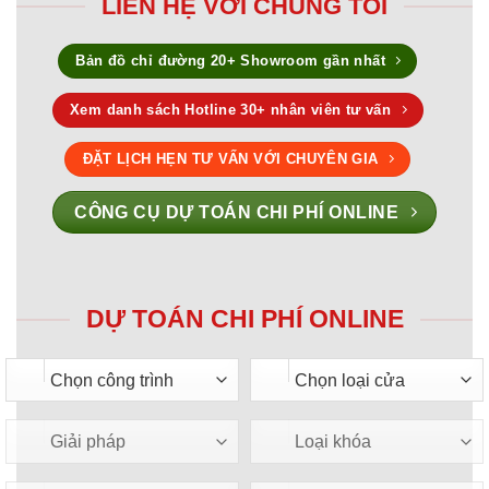
LIÊN HỆ VỚI CHÚNG TÔI
Bản đồ chỉ đường 20+ Showroom gần nhất
Xem danh sách Hotline 30+ nhân viên tư vấn
ĐẶT LỊCH HẸN TƯ VẤN VỚI CHUYÊN GIA
CÔNG CỤ DỰ TOÁN CHI PHÍ ONLINE
DỰ TOÁN CHI PHÍ ONLINE