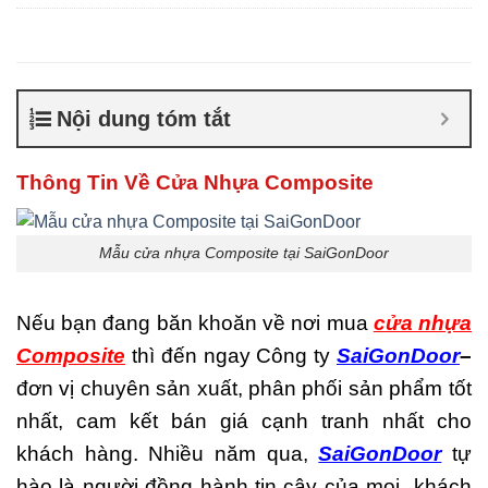
Composite giá bao nhiêu
,
Cửa nhựa composite là gì
,
Cửa nhựa composite
TPHCM
,
Cửa nhựa gỗ
composite có tốt không
,
Sản
Nội dung tóm tắt
xuất cửa nhựa composite
Thông Tin Về Cửa Nhựa Composite
Mẫu cửa nhựa Composite tại SaiGonDoor
Nếu bạn đang băn khoăn về nơi mua
cửa nhựa
Composite
thì đến ngay Công ty
SaiGonDoor
–
đơn vị chuyên sản xuất, phân phối sản phẩm tốt
nhất, cam kết bán giá cạnh tranh nhất cho
khách hàng. Nhiều năm qua,
SaiGonDoor
tự
hào là người đồng hành tin cậy của mọi khách