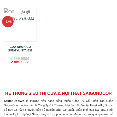
gốc
hiện
gốc
hiện
gốc
hiện
là:
tại
là:
tại
là:
tại
2.999.999₫.
là:
2.999.999₫.
là:
2.999.999₫.
là:
2.959.988₫.
2.959.988₫.
2.959.
-1%
CỬA NHỰA GỖ
SUNGYU SYA-332
2.999.999
₫
Giá
Giá
2.959.988
₫
gốc
hiện
là:
tại
2.999.999₫.
là:
2.959.988₫.
HỆ THỐNG SIÊU THỊ CỬA & NỘI THẤT SAIGONDOOR
SaigonDoor.vn
là thương hiệu danh tiếng thuộc Công Ty Cổ Phần Tập Đoàn
SaigonDoor có tiền thân là Công Ty CP Thương Mại Dịch Vụ Và Kỹ Thuật WIN, Đơn vị
có hơn 15 năm chuyên môn về nghiên cứu, sản xuất, phân phối các loại cửa & nội
thất tại thị trường Việt Nam. Cùng với sự phát triển của đất nước, trải qua quá trình nỗ