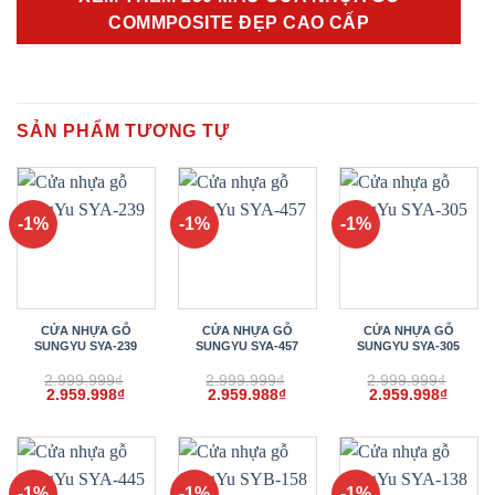
COMMPOSITE ĐẸP CAO CẤP
SẢN PHẨM TƯƠNG TỰ
-1%
-1%
-1%
CỬA NHỰA GỖ
CỬA NHỰA GỖ
CỬA NHỰA GỖ
SUNGYU SYA-239
SUNGYU SYA-457
SUNGYU SYA-305
2.999.999
₫
2.999.999
₫
2.999.999
₫
Giá
Giá
Giá
Giá
Giá
Giá
2.959.998
₫
2.959.988
₫
2.959.998
₫
gốc
hiện
gốc
hiện
gốc
hiện
là:
tại
là:
tại
là:
tại
2.999.999₫.
là:
2.999.999₫.
là:
2.999.999₫.
là:
2.959.998₫.
2.959.988₫.
2.959.
-1%
-1%
-1%