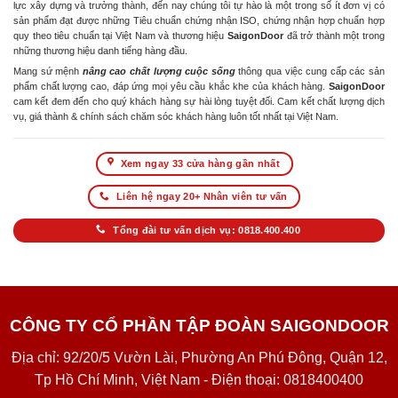
lực xây dựng và trưởng thành, đến nay chúng tôi tự hào là một trong số ít đơn vị có
sản phẩm đạt được những Tiêu chuẩn chứng nhận ISO, chứng nhận hợp chuẩn hợp
quy theo tiêu chuẩn tại Việt Nam và thương hiệu
SaigonDoor
đã trở thành một trong
những thương hiệu danh tiếng hàng đầu.
Mang sứ mệnh
nâng cao chất lượng cuộc sống
thông qua việc cung cấp các sản
phẩm chất lượng cao, đáp ứng mọi yêu cầu khắc khe của khách hàng.
SaigonDoor
cam kết đem đến cho quý khách hàng sự hài lòng tuyệt đối. Cam kết chất lượng dịch
vụ, giá thành & chính sách chăm sóc khách hàng luôn tốt nhất tại Việt Nam.
Xem ngay 33 cửa hàng gần nhất
Liên hệ ngay 20+ Nhân viên tư vấn
Tổng đài tư vấn dịch vụ: 0818.400.400
CÔNG TY CỔ PHẦN TẬP ĐOÀN SAIGONDOOR
Địa chỉ: 92/20/5 Vườn Lài, Phường An Phú Đông, Quận 12,
Tp Hồ Chí Minh, Việt Nam - Điện thoại: 0818400400