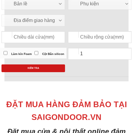
Làm kín Foam
Cột Bắn silicon
KIỂM TRA
ĐẶT MUA HÀNG ĐẢM BẢO TẠI
SAIGONDOOR.VN
Đặt mua cửa & nội thất online đảm