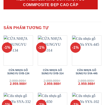
COMMPOSITE ĐẸP CAO CẤP
SẢN PHẨM TƯƠNG TỰ
-1%
-1%
-1%
CỬA NHỰA GỖ
CỬA NHỰA GỖ
CỬA NHỰA GỖ
SUNGYU SYB-134
SUNGYU SYB-314
SUNGYU SYA-445
2.999.999
₫
2.999.999
₫
2.999.999
₫
Giá
Giá
Giá
Giá
Giá
Giá
2.959.988
₫
2.959.988
₫
2.959.988
₫
gốc
hiện
gốc
hiện
gốc
hiện
là:
tại
là:
tại
là:
tại
2.999.999₫.
là:
2.999.999₫.
là:
2.999.999₫.
là:
2.959.988₫.
2.959.988₫.
2.959.
-1%
-1%
-1%