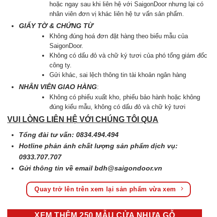
hoặc ngay sau khi liên hệ với SaigonDoor nhưng lại có
nhân viên đơn vị khác liên hệ tư vấn sản phẩm.
GIẤY TỜ & CHỨNG TỪ
Không đúng hoá đơn đặt hàng theo biểu mẫu của
SaigonDoor.
Không có dấu đỏ và chữ ký tươi của phó tổng giám đốc
công ty.
Gửi khác, sai lệch thông tin tài khoản ngân hàng
NHÂN VIÊN GIAO HÀNG
:
Không có phiếu xuất kho, phiếu bảo hành hoặc không
đúng kiểu mẫu, không có dấu đỏ và chữ kỷ tươi
VUI LÒNG LIÊN HỆ VỚI CHÚNG TÔI QUA
Tổng đài tư vấn: 0834.494.494
Hotline phản ánh chất lượng sản phẩm dịch vụ:
0933.707.707
Gửi thông tin về email
bdh@saigondoor.vn
Quay trở lên trên xem lại sản phẩm vừa xem
XEM THÊM 250 MẪU CỬA NHỰA GỖ