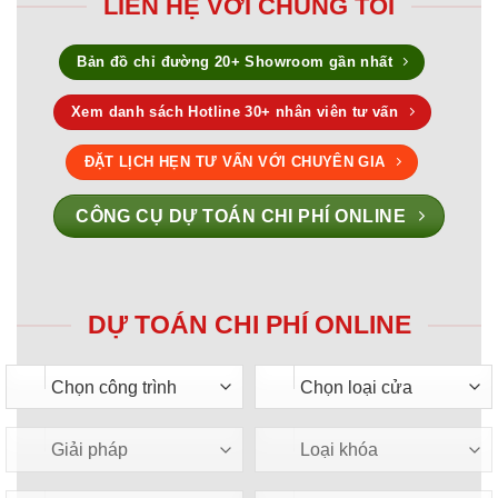
LIÊN HỆ VỚI CHÚNG TÔI
Bản đồ chỉ đường 20+ Showroom gần nhất
Xem danh sách Hotline 30+ nhân viên tư vấn
ĐẶT LỊCH HẸN TƯ VẤN VỚI CHUYÊN GIA
CÔNG CỤ DỰ TOÁN CHI PHÍ ONLINE
DỰ TOÁN CHI PHÍ ONLINE