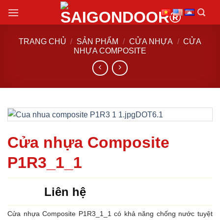
Chuyển
đến
nội
TRANG CHỦ
/
SẢN PHẨM
/
CỬA NHỰA
/
CỬA
dung
NHỰA COMPOSITE
Cửa nhựa Composite
P1R3_1_1
Liên hệ
Cửa nhựa Composite P1R3_1_1 có khả năng chống nước tuyệt