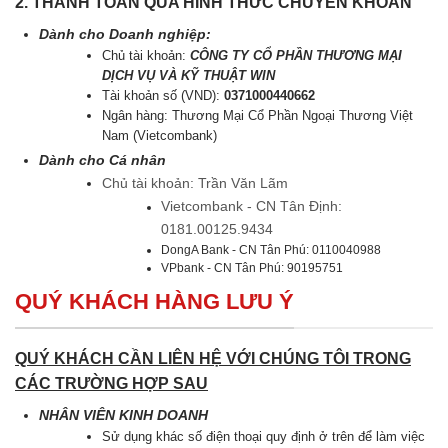
2. THANH TOÁN QUA HÌNH THỨC CHUYỂN KHOẢN
Dành cho Doanh nghiệp:
Chủ tài khoản:
CÔNG TY CỔ PHẦN THƯƠNG MẠI
DỊCH VỤ VÀ KỸ THUẬT WIN
Tài khoản số (VND):
0371000440662
Ngân hàng: Thương Mại Cổ Phần Ngoại Thương Việt
Nam (Vietcombank)
Dành cho Cá nhân
Chủ tài khoản: Trần Văn Lãm
Vietcombank - CN Tân Định:
0181.00125.9434
DongA Bank - CN Tân Phú: 0110040988
VPbank - CN Tân Phú: 90195751
QUÝ KHÁCH HÀNG LƯU Ý
QUÝ KHÁCH CẦN LIÊN HỆ VỚI CHÚNG TÔI TRONG
CÁC TRƯỜNG HỢP SAU
NHÂN VIÊN KINH DOANH
Sử dụng khác số điện thoại quy định ở trên để làm việc