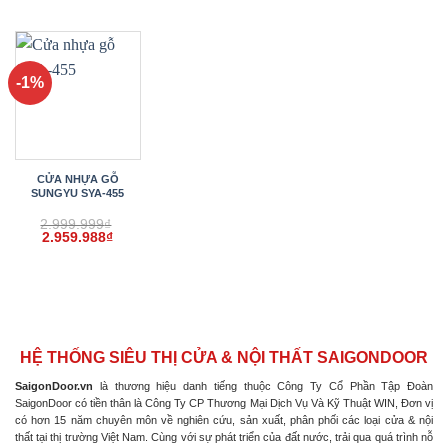
gốc
hiện
gốc
hiện
gốc
hiện
là:
tại
là:
tại
là:
tại
2.999.999₫.
là:
2.999.999₫.
là:
2.999.999₫.
là:
2.959.998₫.
2.959.988₫.
2.959.
-1%
CỬA NHỰA GỖ
SUNGYU SYA-455
2.999.999
₫
Giá
Giá
2.959.988
₫
gốc
hiện
là:
tại
2.999.999₫.
là:
2.959.988₫.
HỆ THỐNG SIÊU THỊ CỬA & NỘI THẤT SAIGONDOOR
SaigonDoor.vn
là thương hiệu danh tiếng thuộc Công Ty Cổ Phần Tập Đoàn
SaigonDoor có tiền thân là Công Ty CP Thương Mại Dịch Vụ Và Kỹ Thuật WIN, Đơn vị
có hơn 15 năm chuyên môn về nghiên cứu, sản xuất, phân phối các loại cửa & nội
thất tại thị trường Việt Nam. Cùng với sự phát triển của đất nước, trải qua quá trình nỗ