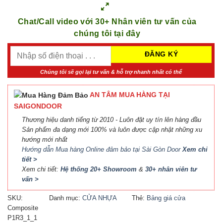
Chat/Call video với 30+ Nhân viên tư vấn của
chúng tôi tại đây
Chúng tôi sẽ gọi lại tư vấn & hỗ trợ nhanh nhất có thể
AN TÂM MUA HÀNG TẠI
SAIGONDOOR
Thương hiệu danh tiếng từ 2010 - Luôn đặt uy tín lên hàng đầu
Sản phẩm đa dạng mới 100% và luôn được cập nhật những xu
hướng mới nhất
Hướng dẫn Mua hàng Online đảm bảo tại Sài Gòn Door
Xem chi
tiết >
Xem chi tiết:
Hệ thống 20+ Showroom
&
30+ nhân viên tư
vấn >
SKU:
Danh mục:
CỬA NHỰA
Thẻ:
Bảng giá cửa
Composite
COMPOSITE
Composite
,
Báo giá cửa
P1R3_1_1
nhựa Composite
,
Cửa nhựa