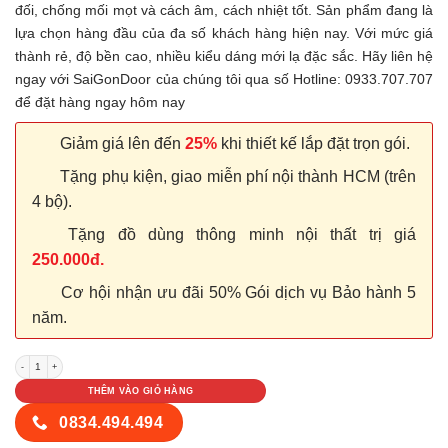
đối, chống mối mọt và cách âm, cách nhiệt tốt. Sản phẩm đang là
lựa chọn hàng đầu của đa số khách hàng hiện nay. Với mức giá
thành rẻ, độ bền cao, nhiều kiểu dáng mới lạ đặc sắc. Hãy liên hệ
ngay với SaiGonDoor của chúng tôi qua số Hotline: 0933.707.707
để đặt hàng ngay hôm nay
Giảm giá lên đến
25%
khi thiết kế lắp đặt trọn gói.
Tặng phụ kiện, giao miễn phí nội thành HCM (trên
4 bộ).
Tặng đồ dùng thông minh nội thất trị giá
250.000đ.
Cơ hội nhận ưu đãi 50% Gói dịch vụ Bảo hành 5
năm.
Cửa nhựa Composite P1R3_1_1 số lượng
THÊM VÀO GIỎ HÀNG
0834.494.494