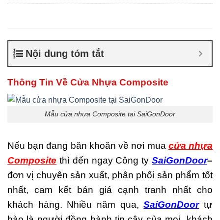
Composite giá bao nhiêu
,
Cửa nhựa composite là gì
,
Cửa nhựa composite
TPHCM
,
Cửa nhựa gỗ
composite có tốt không
,
Sản
Nội dung tóm tắt
xuất cửa nhựa composite
Thông Tin Về Cửa Nhựa Composite
Mẫu cửa nhựa Composite tại SaiGonDoor
Nếu bạn đang băn khoăn về nơi mua
cửa nhựa
Composite
thì đến ngay Công ty
SaiGonDoor
–
đơn vị chuyên sản xuất, phân phối sản phẩm tốt
nhất, cam kết bán giá cạnh tranh nhất cho
khách hàng. Nhiều năm qua,
SaiGonDoor
tự
hào là người đồng hành tin cậy của mọi khách