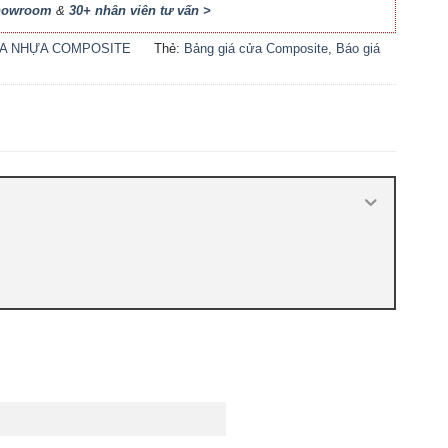
Showroom
&
30+ nhân viên tư vấn >
A NHỰA COMPOSITE
Thẻ:
Bảng giá cửa Composite
,
Báo giá
cửa nhựa Composite
,
Cửa nhựa
Composite giá bao nhiêu
,
Cửa nhựa
composite là gì
,
Cửa nhựa composite
TPHCM
,
Cửa nhựa gỗ composite có tốt
không
,
Sản xuất cửa nhựa composite