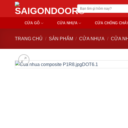
Chuyển
Tìm
đến
kiếm:
nội
CỬA GỖ
CỬA NHỰA
CỬA CHỐNG CHÁ
dung
TRANG CHỦ
/
SẢN PHẨM
/
CỬA NHỰA
/
CỬA N