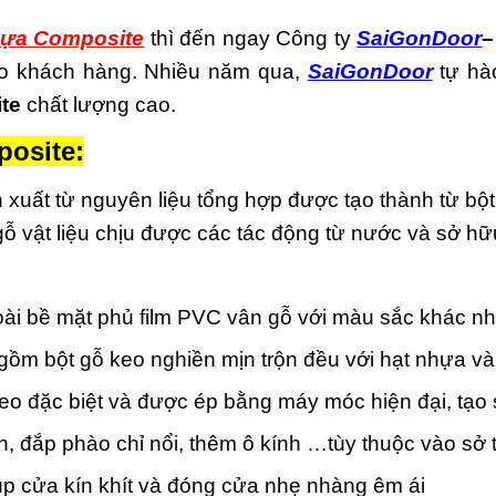
ựa Composite
thì đến ngay Công ty
SaiGonDoor
–
cho khách hàng. Nhiều năm qua,
SaiGonDoor
tự hà
te
chất lượng cao.
osite:
 xuất từ nguyên liệu tổng hợp được tạo thành từ bộ
 gỗ vật liệu chịu được các tác động từ nước và sở h
i bề mặt phủ film PVC vân gỗ với màu sắc khác n
ồm bột gỗ keo nghiền mịn trộn đều với hạt nhựa và
keo đặc biệt và được ép bằng máy móc hiện đại, tạo
, đắp phào chỉ nổi, thêm ô kính …tùy thuộc vào sở 
p cửa kín khít và đóng cửa nhẹ nhàng êm ái