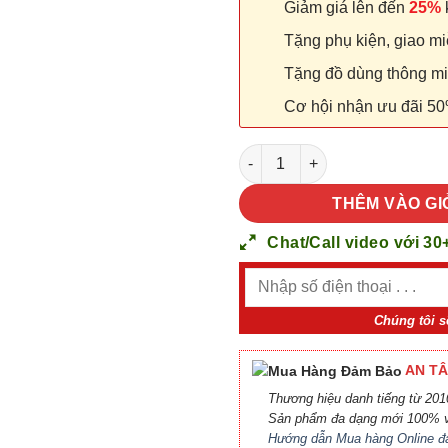
Giảm giá lên đến
25%
k
Tặng phụ kiện, giao miễ
Tặng đồ dùng thông minh
Cơ hội nhận ưu đãi 50
Cửa nhựa Composite P1R8 số
THÊM VÀO GI
Chat/Call video với 30
Chúng tôi s
AN TÂ
Thương hiệu danh tiếng từ 2010
Sản phẩm đa dạng mới 100% v
Hướng dẫn Mua hàng Online đ