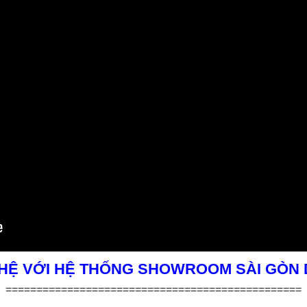
 HỆ VỚI HỆ THỐNG SHOWROOM SÀI GÒN
================================================