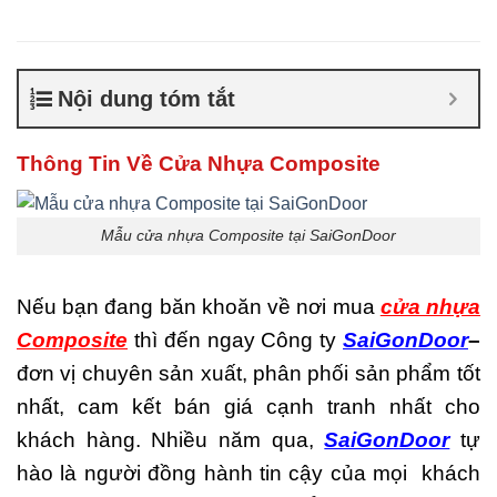
Composite giá bao nhiêu
,
Cửa nhựa composite là gì
,
Cửa nhựa composite
TPHCM
,
Cửa nhựa gỗ
Nội dung tóm tắt
composite có tốt không
,
Sản
xuất cửa nhựa composite
Thông Tin Về Cửa Nhựa Composite
Mẫu cửa nhựa Composite tại SaiGonDoor
Nếu bạn đang băn khoăn về nơi mua
cửa nhựa
Composite
thì đến ngay Công ty
SaiGonDoor
–
đơn vị chuyên sản xuất, phân phối sản phẩm tốt
nhất, cam kết bán giá cạnh tranh nhất cho
khách hàng. Nhiều năm qua,
SaiGonDoor
tự
hào là người đồng hành tin cậy của mọi khách