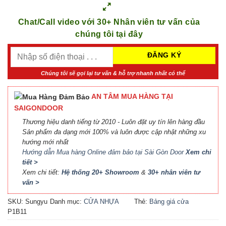
Chat/Call video với 30+ Nhân viên tư vấn của
chúng tôi tại đây
Chúng tôi sẽ gọi lại tư vấn & hỗ trợ nhanh nhất có thể
AN TÂM MUA HÀNG TẠI
SAIGONDOOR
Thương hiệu danh tiếng từ 2010 - Luôn đặt uy tín lên hàng đầu
Sản phẩm đa dạng mới 100% và luôn được cập nhật những xu
hướng mới nhất
Hướng dẫn Mua hàng Online đảm bảo tại Sài Gòn Door
Xem chi
tiết >
Xem chi tiết:
Hệ thống 20+ Showroom
&
30+ nhân viên tư
vấn >
SKU:
Sungyu
Danh mục:
CỬA NHỰA
Thẻ:
Bảng giá cửa
P1B11
COMPOSITE
Composite
,
Báo giá cửa
nhựa Composite
,
Cửa nhựa