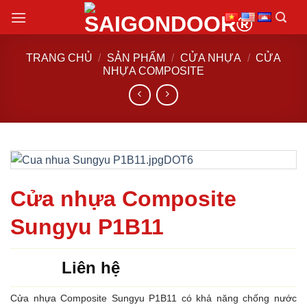
Chuyển
đến
nội
TRANG CHỦ
/
SẢN PHẨM
/
CỬA NHỰA
/
CỬA
dung
NHỰA COMPOSITE
Cửa nhựa Composite
Sungyu P1B11
Liên hệ
Cửa nhựa Composite Sungyu P1B11 có khả năng chống nước