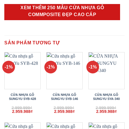
XEM THÊM 250 MẪU CỬA NHỰA GỖ
COMMPOSITE ĐẸP CAO CẤP
SẢN PHẨM TƯƠNG TỰ
-1%
-1%
-1%
CỬA NHỰA GỖ
CỬA NHỰA GỖ
CỬA NHỰA GỖ
SUNGYU SYB-428
SUNGYU SYB-146
SUNGYU SYA-340
2.999.999
₫
2.999.999
₫
2.999.999
₫
Giá
Giá
Giá
Giá
Giá
Giá
2.959.988
₫
2.959.988
₫
2.959.988
₫
gốc
hiện
gốc
hiện
gốc
hiện
là:
tại
là:
tại
là:
tại
2.999.999₫.
là:
2.999.999₫.
là:
2.999.999₫.
là:
2.959.988₫.
2.959.988₫.
2.959.