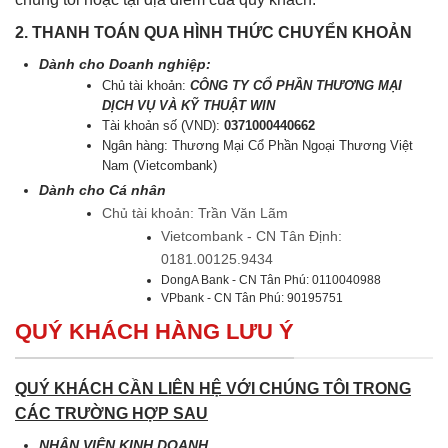
2. THANH TOÁN QUA HÌNH THỨC CHUYỂN KHOẢN
Dành cho Doanh nghiệp:
Chủ tài khoản:
CÔNG TY CỔ PHẦN THƯƠNG MẠI
DỊCH VỤ VÀ KỸ THUẬT WIN
Tài khoản số (VND):
0371000440662
Ngân hàng: Thương Mại Cổ Phần Ngoại Thương Việt
Nam (Vietcombank)
Dành cho Cá nhân
Chủ tài khoản: Trần Văn Lãm
Vietcombank - CN Tân Định:
0181.00125.9434
DongA Bank - CN Tân Phú: 0110040988
VPbank - CN Tân Phú: 90195751
QUÝ KHÁCH HÀNG LƯU Ý
QUÝ KHÁCH CẦN LIÊN HỆ VỚI CHÚNG TÔI TRONG
CÁC TRƯỜNG HỢP SAU
NHÂN VIÊN KINH DOANH