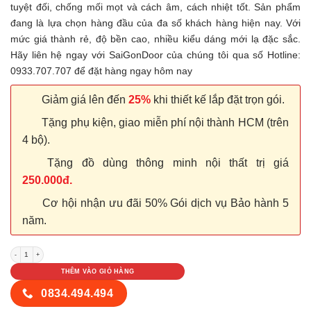
tuyệt đối, chống mối mọt và cách âm, cách nhiệt tốt. Sản phẩm
đang là lựa chọn hàng đầu của đa số khách hàng hiện nay. Với
mức giá thành rẻ, độ bền cao, nhiều kiểu dáng mới lạ đặc sắc.
Hãy liên hệ ngay với SaiGonDoor của chúng tôi qua số Hotline:
0933.707.707 để đặt hàng ngay hôm nay
Giảm giá lên đến
25%
khi thiết kế lắp đặt trọn gói.
Tặng phụ kiện, giao miễn phí nội thành HCM (trên
4 bộ).
Tặng đồ dùng thông minh nội thất trị giá
250.000đ.
Cơ hội nhận ưu đãi 50% Gói dịch vụ Bảo hành 5
năm.
Cửa nhựa Composite Sungyu P1B11 số lượng
THÊM VÀO GIỎ HÀNG
0834.494.494