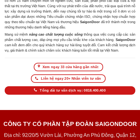
có hơn 15 năm chuyên môn về nghiên cứu, sản xuất, phân phối các loại cửa & nội
thất tại thị trường Việt Nam. Cùng với sự phát triển của đất nước, trải qua quá trình nỗ
lực xây dựng và trưởng thành, đến nay chúng tôi tự hào là một trong số ít đơn vị có
sản phẩm đạt được những Tiêu chuẩn chứng nhận ISO, chứng nhận hợp chuẩn hợp
quy theo tiêu chuẩn tại Việt Nam và thương hiệu
SaigonDoor
đã trở thành một trong
những thương hiệu danh tiếng hàng đầu.
Mang sứ mệnh
nâng cao chất lượng cuộc sống
thông qua việc cung cấp các sản
phẩm chất lượng cao, đáp ứng mọi yêu cầu khắc khe của khách hàng.
SaigonDoor
cam kết đem đến cho quý khách hàng sự hài lòng tuyệt đối. Cam kết chất lượng dịch
vụ, giá thành & chính sách chăm sóc khách hàng luôn tốt nhất tại Việt Nam.
Xem ngay 33 cửa hàng gần nhất
Liên hệ ngay 20+ Nhân viên tư vấn
Tổng đài tư vấn dịch vụ: 0818.400.400
CÔNG TY CỔ PHẦN TẬP ĐOÀN SAIGONDOOR
Địa chỉ: 92/20/5 Vườn Lài, Phường An Phú Đông, Quận 12,