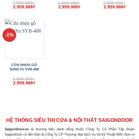
2.999.999
₫
2.999.999
₫
2.999.999
₫
Giá
Giá
Giá
Giá
Giá
Giá
2.959.988
₫
2.959.988
₫
2.959.988
₫
gốc
hiện
gốc
hiện
gốc
hiện
là:
tại
là:
tại
là:
tại
2.999.999₫.
là:
2.999.999₫.
là:
2.999.999₫.
là:
2.959.988₫.
2.959.988₫.
2.959.
-1%
CỬA NHỰA GỖ
SUNGYU SYB-408
2.999.999
₫
Giá
Giá
2.959.988
₫
gốc
hiện
là:
tại
2.999.999₫.
là:
2.959.988₫.
HỆ THỐNG SIÊU THỊ CỬA & NỘI THẤT SAIGONDOOR
SaigonDoor.vn
là thương hiệu danh tiếng thuộc Công Ty Cổ Phần Tập Đoàn
SaigonDoor có tiền thân là Công Ty CP Thương Mại Dịch Vụ Và Kỹ Thuật WIN, Đơn vị