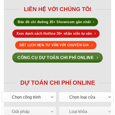
LIÊN HỆ VỚI CHÚNG TÔI
Bản đồ chỉ đường 20+ Showroom gần nhất
Xem danh sách Hotline 30+ nhân viên tư vấn
ĐẶT LỊCH HẸN TƯ VẤN VỚI CHUYÊN GIA
CÔNG CỤ DỰ TOÁN CHI PHÍ ONLINE
DỰ TOÁN CHI PHÍ ONLINE