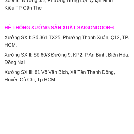
Số 94c, Đường 3/2, Phường Hưng Lợi, Quận Ninh
Kiều,TP Cần Thơ
————————————————————
HỆ THỐNG XƯỞNG SẢN XUẤT SAIGONDOOR®
Xưởng SX I: Số 361 TX25, Phường Thạnh Xuân, Q12, TP.
HCM.
Xưởng SX II: Số 60/3 Đường 9, KP2, P.An Bình, Biên Hòa,
Đồng Nai
Xưởng SX III: 81 Võ Văn Bích, Xã Tân Thạnh Đông,
Huyện Củ Chi, Tp.HCM