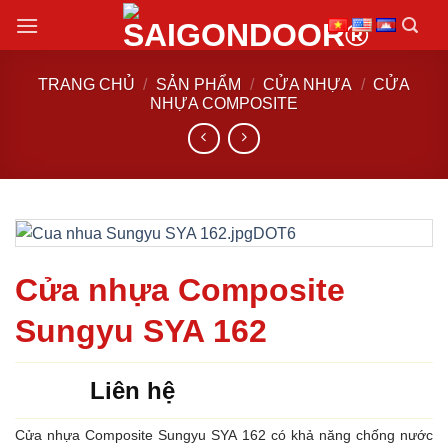
Chuyển
đến
nội
TRANG CHỦ
/
SẢN PHẨM
/
CỬA NHỰA
/
CỬA
dung
NHỰA COMPOSITE
Cửa nhựa Composite
Sungyu SYA 162
Liên hệ
Cửa nhựa Composite Sungyu SYA 162 có khả năng chống nước