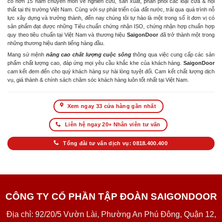
có hơn 15 năm chuyên môn về nghiên cứu, sản xuất, phân phối các loại cửa & nội
thất tại thị trường Việt Nam. Cùng với sự phát triển của đất nước, trải qua quá trình nỗ
lực xây dựng và trưởng thành, đến nay chúng tôi tự hào là một trong số ít đơn vị có
sản phẩm đạt được những Tiêu chuẩn chứng nhận ISO, chứng nhận hợp chuẩn hợp
quy theo tiêu chuẩn tại Việt Nam và thương hiệu
SaigonDoor
đã trở thành một trong
những thương hiệu danh tiếng hàng đầu.
Mang sứ mệnh
nâng cao chất lượng cuộc sống
thông qua việc cung cấp các sản
phẩm chất lượng cao, đáp ứng mọi yêu cầu khắc khe của khách hàng.
SaigonDoor
cam kết đem đến cho quý khách hàng sự hài lòng tuyệt đối. Cam kết chất lượng dịch
vụ, giá thành & chính sách chăm sóc khách hàng luôn tốt nhất tại Việt Nam.
Xem ngay 33 cửa hàng gần nhất
Liên hệ ngay 20+ Nhân viên tư vấn
Tổng đài tư vấn dịch vụ: 0818.400.400
CÔNG TY CỔ PHẦN TẬP ĐOÀN SAIGONDOOR
Địa chỉ: 92/20/5 Vườn Lài, Phường An Phú Đông, Quận 12,