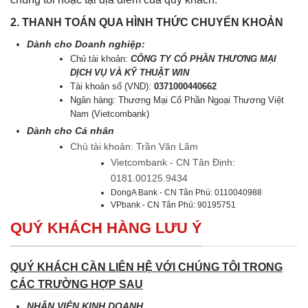
2. THANH TOÁN QUA HÌNH THỨC CHUYỂN KHOẢN
Dành cho Doanh nghiệp:
Chủ tài khoản:
CÔNG TY CỔ PHẦN THƯƠNG MẠI
DỊCH VỤ VÀ KỸ THUẬT WIN
Tài khoản số (VND):
0371000440662
Ngân hàng: Thương Mại Cổ Phần Ngoại Thương Việt
Nam (Vietcombank)
Dành cho Cá nhân
Chủ tài khoản: Trần Văn Lãm
Vietcombank - CN Tân Định:
0181.00125.9434
DongA Bank - CN Tân Phú: 0110040988
VPbank - CN Tân Phú: 90195751
QUÝ KHÁCH HÀNG LƯU Ý
QUÝ KHÁCH CẦN LIÊN HỆ VỚI CHÚNG TÔI TRONG
CÁC TRƯỜNG HỢP SAU
NHÂN VIÊN KINH DOANH