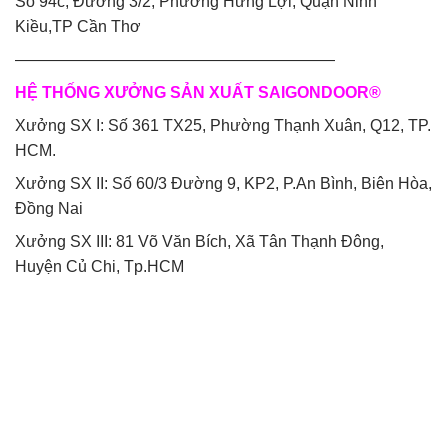
Số 94c, Đường 3/2, Phường Hưng Lợi, Quận Ninh
Kiều,TP Cần Thơ
————————————————————
HỆ THỐNG XƯỞNG SẢN XUẤT SAIGONDOOR®
Xưởng SX I: Số 361 TX25, Phường Thạnh Xuân, Q12, TP.
HCM.
Xưởng SX II: Số 60/3 Đường 9, KP2, P.An Bình, Biên Hòa,
Đồng Nai
Xưởng SX III: 81 Võ Văn Bích, Xã Tân Thạnh Đông,
Huyện Củ Chi, Tp.HCM