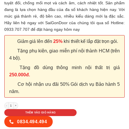
tuyệt đối, chống mối mọt và cách âm, cách nhiệt tốt. Sản phẩm
đang là lựa chọn hàng đầu của đa số khách hàng hiện nay. Với
mức giá thành rẻ, độ bền cao, nhiều kiểu dáng mới lạ đặc sắc.
Hãy liên hệ ngay với SaiGonDoor của chúng tôi qua số Hotline:
0933.707.707 để đặt hàng ngay hôm nay
Giảm giá lên đến
25%
khi thiết kế lắp đặt trọn gói.
Tặng phụ kiện, giao miễn phí nội thành HCM (trên
4 bộ).
Tặng đồ dùng thông minh nội thất trị giá
250.000đ.
Cơ hội nhận ưu đãi 50% Gói dịch vụ Bảo hành 5
năm.
Cửa nhựa Composite Sungyu SYA 162 số lượng
THÊM VÀO GIỎ HÀNG
0834.494.494