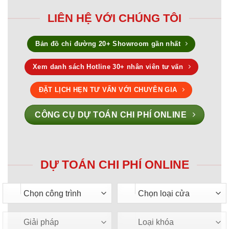
LIÊN HỆ VỚI CHÚNG TÔI
Bản đồ chỉ đường 20+ Showroom gần nhất
Xem danh sách Hotline 30+ nhân viên tư vấn
ĐẶT LỊCH HẸN TƯ VẤN VỚI CHUYÊN GIA
CÔNG CỤ DỰ TOÁN CHI PHÍ ONLINE
DỰ TOÁN CHI PHÍ ONLINE