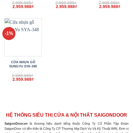
2.999.999
₫
2.999.999
₫
2.999.999
₫
Giá
Giá
Giá
Giá
Giá
Giá
2.959.988
₫
2.959.988
₫
2.959.988
₫
gốc
hiện
gốc
hiện
gốc
hiện
là:
tại
là:
tại
là:
tại
2.999.999₫.
là:
2.999.999₫.
là:
2.999.999₫.
là:
2.959.988₫.
2.959.988₫.
2.959.
-1%
CỬA NHỰA GỖ
SUNGYU SYA-348
2.999.999
₫
Giá
Giá
2.959.988
₫
gốc
hiện
là:
tại
2.999.999₫.
là:
2.959.988₫.
HỆ THỐNG SIÊU THỊ CỬA & NỘI THẤT SAIGONDOOR
SaigonDoor.vn
là thương hiệu danh tiếng thuộc Công Ty Cổ Phần Tập Đoàn
SaigonDoor có tiền thân là Công Ty CP Thương Mại Dịch Vụ Và Kỹ Thuật WIN, Đơn vị