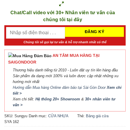
Chat/Call video với 30+ Nhân viên tư vấn của
chúng tôi tại đây
Chúng tôi sẽ gọi lại tư vấn & hỗ trợ nhanh nhất có thể
AN TÂM MUA HÀNG TẠI
SAIGONDOOR
Thương hiệu danh tiếng từ 2010 - Luôn đặt uy tín lên hàng đầu
Sản phẩm đa dạng mới 100% và luôn được cập nhật những xu
hướng mới nhất
Hướng dẫn Mua hàng Online đảm bảo tại Sài Gòn Door
Xem chi
tiết >
Xem chi tiết:
Hệ thống 20+ Showroom
&
30+ nhân viên tư
vấn >
SKU:
Sungyu
Danh mục:
CỬA NHỰA
Thẻ:
Bảng giá cửa
SYA 162
COMPOSITE
Composite
,
Báo giá cửa
nhựa Composite
,
Cửa nhựa