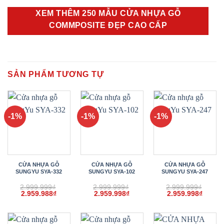
XEM THÊM 250 MẪU CỬA NHỰA GỖ
COMMPOSITE ĐẸP CAO CẤP
SẢN PHẨM TƯƠNG TỰ
-1%
-1%
-1%
CỬA NHỰA GỖ
CỬA NHỰA GỖ
CỬA NHỰA GỖ
SUNGYU SYA-332
SUNGYU SYA-102
SUNGYU SYA-247
2.999.999
₫
2.999.999
₫
2.999.999
₫
Giá
Giá
Giá
Giá
Giá
Giá
2.959.988
₫
2.959.998
₫
2.959.998
₫
gốc
hiện
gốc
hiện
gốc
hiện
là:
tại
là:
tại
là:
tại
2.999.999₫.
là:
2.999.999₫.
là:
2.999.999₫.
là:
2.959.988₫.
2.959.998₫.
2.959.