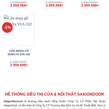
2.999.999
₫
2.999.999
₫
2.999.999
₫
Giá
Giá
Giá
Giá
Giá
Giá
2.959.988
₫
2.959.998
₫
2.959.988
₫
gốc
hiện
gốc
hiện
gốc
hiện
là:
tại
là:
tại
là:
tại
2.999.999₫.
là:
2.999.999₫.
là:
2.999.999₫.
là:
2.959.988₫.
2.959.998₫.
2.959.
-1%
CỬA NHỰA GỖ
SUNGYU SYA-102
2.999.999
₫
Giá
Giá
2.959.998
₫
gốc
hiện
là:
tại
2.999.999₫.
là:
2.959.998₫.
HỆ THỐNG SIÊU THỊ CỬA & NỘI THẤT SAIGONDOOR
SaigonDoor.vn
là thương hiệu danh tiếng thuộc Công Ty Cổ Phần Tập Đoàn
SaigonDoor có tiền thân là Công Ty CP Thương Mại Dịch Vụ Và Kỹ Thuật WIN, Đơn vị