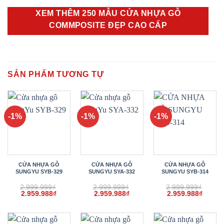
XEM THÊM 250 MẪU CỬA NHỰA GỖ
COMMPOSITE ĐẸP CAO CẤP
SẢN PHẨM TƯƠNG TỰ
-1%
-1%
-1%
CỬA NHỰA GỖ
CỬA NHỰA GỖ
CỬA NHỰA GỖ
SUNGYU SYB-329
SUNGYU SYA-332
SUNGYU SYB-314
2.999.999
₫
2.999.999
₫
2.999.999
₫
Giá
Giá
Giá
Giá
Giá
Giá
2.959.988
₫
2.959.988
₫
2.959.988
₫
gốc
hiện
gốc
hiện
gốc
hiện
là:
tại
là:
tại
là:
tại
2.999.999₫.
là:
2.999.999₫.
là:
2.999.999₫.
là:
2.959.988₫.
2.959.988₫.
2.959.