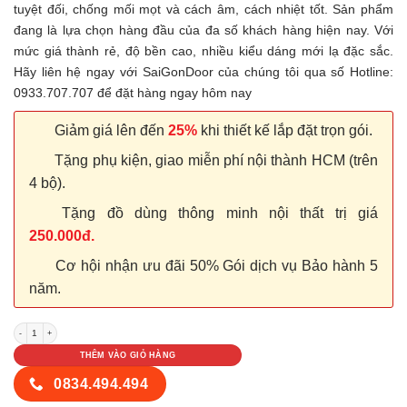
tuyệt đối, chống mối mọt và cách âm, cách nhiệt tốt. Sản phẩm
đang là lựa chọn hàng đầu của đa số khách hàng hiện nay. Với
mức giá thành rẻ, độ bền cao, nhiều kiểu dáng mới lạ đặc sắc.
Hãy liên hệ ngay với SaiGonDoor của chúng tôi qua số Hotline:
0933.707.707 để đặt hàng ngay hôm nay
Giảm giá lên đến
25%
khi thiết kế lắp đặt trọn gói.
Tặng phụ kiện, giao miễn phí nội thành HCM (trên
4 bộ).
Tặng đồ dùng thông minh nội thất trị giá
250.000đ.
Cơ hội nhận ưu đãi 50% Gói dịch vụ Bảo hành 5
năm.
Cửa nhựa Composite Sungyu SYA 48 số lượng
THÊM VÀO GIỎ HÀNG
0834.494.494