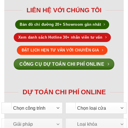
LIÊN HỆ VỚI CHÚNG TÔI
Bản đồ chỉ đường 20+ Showroom gần nhất
Xem danh sách Hotline 30+ nhân viên tư vấn
ĐẶT LỊCH HẸN TƯ VẤN VỚI CHUYÊN GIA
CÔNG CỤ DỰ TOÁN CHI PHÍ ONLINE
DỰ TOÁN CHI PHÍ ONLINE