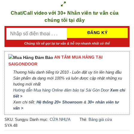
Chat/Call video với 30+ Nhân viên tư vấn của
chúng tôi tại đây
Chúng tôi sẽ gọi lại tư vấn & hỗ trợ nhanh nhất có thể
AN TÂM MUA HÀNG TẠI
SAIGONDOOR
Thương hiệu danh tiếng từ 2010 - Luôn đặt uy tín lên hàng đầu
Sản phẩm đa dạng mới 100% và luôn được cập nhật những xu
hướng mới nhất
Hướng dẫn Mua hàng Online đảm bảo tại Sài Gòn Door
Xem chi
tiết >
Xem chi tiết:
Hệ thống 20+ Showroom
&
30+ nhân viên tư
vấn >
SKU:
Sungyu
Danh mục:
CỬA NHỰA
Thẻ:
Bảng giá cửa
SYA 48
COMPOSITE
Composite
,
Báo giá cửa
nhựa Composite
,
Cửa nhựa