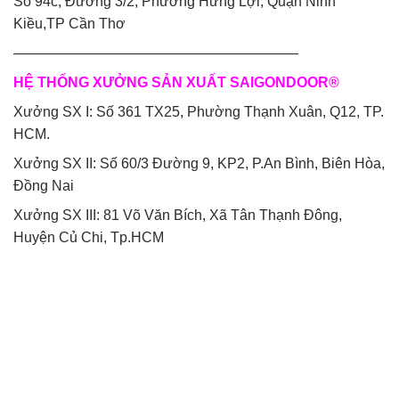
Số 94c, Đường 3/2, Phường Hưng Lợi, Quận Ninh
Kiều,TP Cần Thơ
————————————————————
HỆ THỐNG XƯỞNG SẢN XUẤT SAIGONDOOR®
Xưởng SX I: Số 361 TX25, Phường Thạnh Xuân, Q12, TP.
HCM.
Xưởng SX II: Số 60/3 Đường 9, KP2, P.An Bình, Biên Hòa,
Đồng Nai
Xưởng SX III: 81 Võ Văn Bích, Xã Tân Thạnh Đông,
Huyện Củ Chi, Tp.HCM