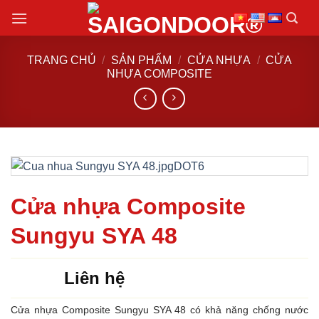
Chuyển
đến
nội
TRANG CHỦ
/
SẢN PHẨM
/
CỬA NHỰA
/
CỬA
dung
NHỰA COMPOSITE
Cửa nhựa Composite
Sungyu SYA 48
Liên hệ
Cửa nhựa Composite Sungyu SYA 48 có khả năng chống nước