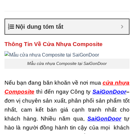
Composite giá bao nhiêu
,
Cửa nhựa composite là gì
,
Cửa nhựa composite
TPHCM
,
Cửa nhựa gỗ
Nội dung tóm tắt
composite có tốt không
,
Sản
xuất cửa nhựa composite
Thông Tin Về Cửa Nhựa Composite
Mẫu cửa nhựa Composite tại SaiGonDoor
Nếu bạn đang băn khoăn về nơi mua
cửa nhựa
Composite
thì đến ngay Công ty
SaiGonDoor
–
đơn vị chuyên sản xuất, phân phối sản phẩm tốt
nhất, cam kết bán giá cạnh tranh nhất cho
khách hàng. Nhiều năm qua,
SaiGonDoor
tự
hào là người đồng hành tin cậy của mọi khách