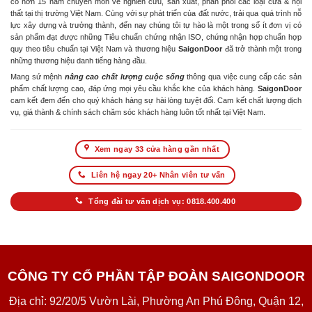
có hơn 15 năm chuyên môn về nghiên cứu, sản xuất, phân phối các loại cửa & nội
thất tại thị trường Việt Nam. Cùng với sự phát triển của đất nước, trải qua quá trình nỗ
lực xây dựng và trưởng thành, đến nay chúng tôi tự hào là một trong số ít đơn vị có
sản phẩm đạt được những Tiêu chuẩn chứng nhận ISO, chứng nhận hợp chuẩn hợp
quy theo tiêu chuẩn tại Việt Nam và thương hiệu
SaigonDoor
đã trở thành một trong
những thương hiệu danh tiếng hàng đầu.
Mang sứ mệnh
nâng cao chất lượng cuộc sống
thông qua việc cung cấp các sản
phẩm chất lượng cao, đáp ứng mọi yêu cầu khắc khe của khách hàng.
SaigonDoor
cam kết đem đến cho quý khách hàng sự hài lòng tuyệt đối. Cam kết chất lượng dịch
vụ, giá thành & chính sách chăm sóc khách hàng luôn tốt nhất tại Việt Nam.
Xem ngay 33 cửa hàng gần nhất
Liên hệ ngay 20+ Nhân viên tư vấn
Tổng đài tư vấn dịch vụ: 0818.400.400
CÔNG TY CỔ PHẦN TẬP ĐOÀN SAIGONDOOR
Địa chỉ: 92/20/5 Vườn Lài, Phường An Phú Đông, Quận 12,