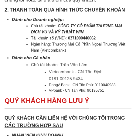
2. THANH TOÁN QUA HÌNH THỨC CHUYỂN KHOẢN
Dành cho Doanh nghiệp:
Chủ tài khoản:
CÔNG TY CỔ PHẦN THƯƠNG MẠI
DỊCH VỤ VÀ KỸ THUẬT WIN
Tài khoản số (VND):
0371000440662
Ngân hàng: Thương Mại Cổ Phần Ngoại Thương Việt
Nam (Vietcombank)
Dành cho Cá nhân
Chủ tài khoản: Trần Văn Lãm
Vietcombank - CN Tân Định:
0181.00125.9434
DongA Bank - CN Tân Phú: 0110040988
VPbank - CN Tân Phú: 90195751
QUÝ KHÁCH HÀNG LƯU Ý
QUÝ KHÁCH CẦN LIÊN HỆ VỚI CHÚNG TÔI TRONG
CÁC TRƯỜNG HỢP SAU
NHÂN VIÊN KINH DOANH