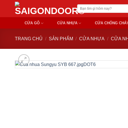
Chuyển
Tìm
đến
kiếm:
nội
CỬA GỖ
CỬA NHỰA
CỬA CHỐNG CHÁ
dung
TRANG CHỦ
/
SẢN PHẨM
/
CỬA NHỰA
/
CỬA N