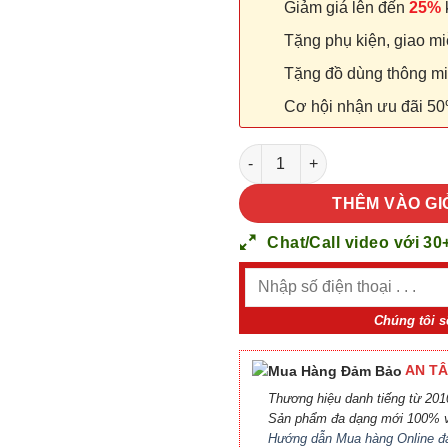
Giảm giá lên đến
25%
k
Tặng phụ kiện, giao miễ
Tặng đồ dùng thông minh
Cơ hội nhận ưu đãi 50
Cửa nhựa Composite Sungyu 
THÊM VÀO GI
Chat/Call video với 30
Chúng tôi s
AN TÂ
Thương hiệu danh tiếng từ 2010
Sản phẩm đa dạng mới 100% v
Hướng dẫn Mua hàng Online đ