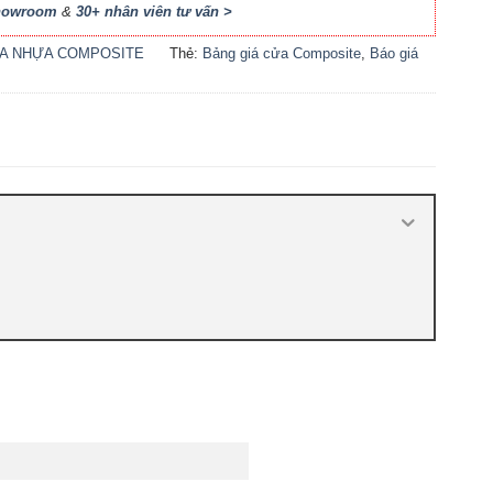
Showroom
&
30+ nhân viên tư vấn >
A NHỰA COMPOSITE
Thẻ:
Bảng giá cửa Composite
,
Báo giá
cửa nhựa Composite
,
Cửa nhựa
Composite giá bao nhiêu
,
Cửa nhựa
composite là gì
,
Cửa nhựa composite
TPHCM
,
Cửa nhựa gỗ composite có tốt
không
,
Sản xuất cửa nhựa composite