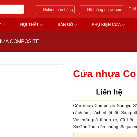
Giới
Hotline bán hàng
Hệ thống showroom
Y
NỘI THẤT
SÀN GỖ
PHỤ KIỆN CỬA
HỰA COMPOSITE
Cửa nhựa Co
Liên hệ
Cửa nhựa Composite Sungyu SYB
cách âm, cách nhiệt tốt. Sản ph
Với mức giá thành rẻ, độ bền 
SaiGonDoor của chúng tôi qua s