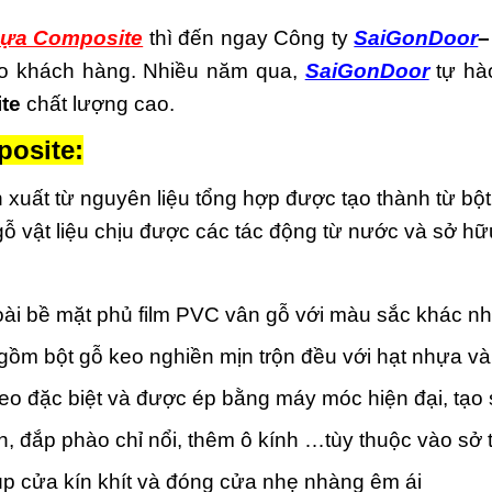
ựa Composite
thì đến ngay Công ty
SaiGonDoor
–
cho khách hàng. Nhiều năm qua,
SaiGonDoor
tự hà
te
chất lượng cao.
osite:
 xuất từ nguyên liệu tổng hợp được tạo thành từ bộ
 gỗ vật liệu chịu được các tác động từ nước và sở h
i bề mặt phủ film PVC vân gỗ với màu sắc khác n
ồm bột gỗ keo nghiền mịn trộn đều với hạt nhựa và
keo đặc biệt và được ép bằng máy móc hiện đại, tạo
, đắp phào chỉ nổi, thêm ô kính …tùy thuộc vào sở 
p cửa kín khít và đóng cửa nhẹ nhàng êm ái