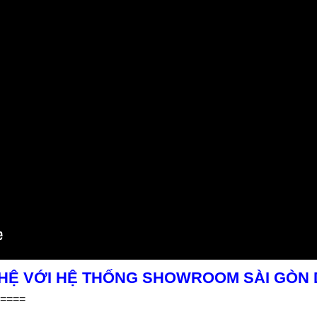
 HỆ VỚI HỆ THỐNG SHOWROOM SÀI GÒN
====