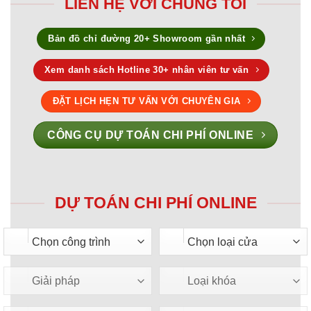
LIÊN HỆ VỚI CHÚNG TÔI
Bản đồ chỉ đường 20+ Showroom gần nhất
Xem danh sách Hotline 30+ nhân viên tư vấn
ĐẶT LỊCH HẸN TƯ VẤN VỚI CHUYÊN GIA
CÔNG CỤ DỰ TOÁN CHI PHÍ ONLINE
DỰ TOÁN CHI PHÍ ONLINE