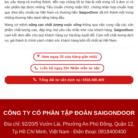
lực xây dựng và trưởng thành, đến nay chúng tôi tự hào là một trong số ít đơn vị có
sản phẩm đạt được những Tiêu chuẩn chứng nhận ISO, chứng nhận hợp chuẩn hợp
quy theo tiêu chuẩn tại Việt Nam và thương hiệu
SaigonDoor
đã trở thành một trong
những thương hiệu danh tiếng hàng đầu.
Mang sứ mệnh
nâng cao chất lượng cuộc sống
thông qua việc cung cấp các sản
phẩm chất lượng cao, đáp ứng mọi yêu cầu khắc khe của khách hàng.
SaigonDoor
cam kết đem đến cho quý khách hàng sự hài lòng tuyệt đối. Cam kết chất lượng dịch
vụ, giá thành & chính sách chăm sóc khách hàng luôn tốt nhất tại Việt Nam.
Xem ngay 33 cửa hàng gần nhất
Liên hệ ngay 20+ Nhân viên tư vấn
Tổng đài tư vấn dịch vụ: 0818.400.400
CÔNG TY CỔ PHẦN TẬP ĐOÀN SAIGONDOOR
Địa chỉ: 92/20/5 Vườn Lài, Phường An Phú Đông, Quận 12,
Tp Hồ Chí Minh, Việt Nam - Điện thoại: 0818400400