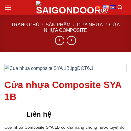
Chuyển
đến
nội
TRANG CHỦ
/
SẢN PHẨM
/
CỬA NHỰA
/
CỬA
dung
NHỰA COMPOSITE
Cửa nhựa Composite SYA
1B
Liên hệ
Cửa nhựa Composite SYA 1B có khả năng chống nước tuyệt đối,