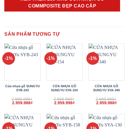
COMMPOSITE ĐẸP CAO CẤP
SẢN PHẨM TƯƠNG TỰ
-1%
-1%
-1%
Cửa nhựa gỗ SUNGYU
CỬA NHỰA GỖ
CỬA NHỰA GỖ
SYB-243
SUNGYU SYA-154
SUNGYU SYA-340
2.999.999
₫
2.999.999
₫
2.999.999
₫
Giá
Giá
Giá
Giá
Giá
Giá
2.959.988
₫
2.959.998
₫
2.959.988
₫
gốc
hiện
gốc
hiện
gốc
hiện
là:
tại
là:
tại
là:
tại
2.999.999₫.
là:
2.999.999₫.
là:
2.999.999₫.
là:
2.959.988₫.
2.959.998₫.
2.959.
-1%
-1%
-1%