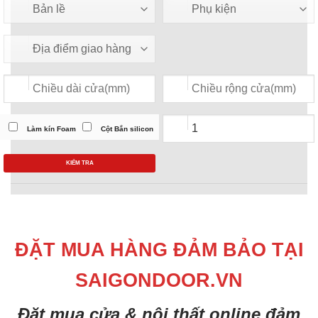
Làm kín Foam
Cột Bắn silicon
KIỂM TRA
ĐẶT MUA HÀNG ĐẢM BẢO TẠI
SAIGONDOOR.VN
Đặt mua cửa & nội thất online đảm