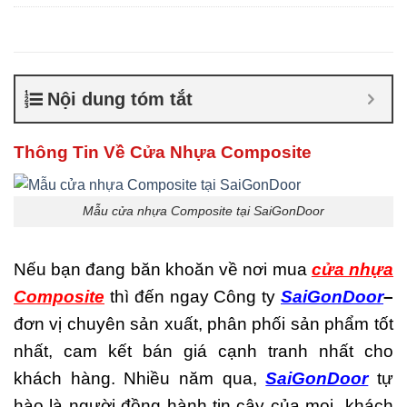
Composite giá bao nhiêu
,
Cửa nhựa composite là gì
,
Cửa nhựa composite
TPHCM
,
Cửa nhựa gỗ
composite có tốt không
,
Sản
Nội dung tóm tắt
xuất cửa nhựa composite
Thông Tin Về Cửa Nhựa Composite
Mẫu cửa nhựa Composite tại SaiGonDoor
Nếu bạn đang băn khoăn về nơi mua
cửa nhựa
Composite
thì đến ngay Công ty
SaiGonDoor
–
đơn vị chuyên sản xuất, phân phối sản phẩm tốt
nhất, cam kết bán giá cạnh tranh nhất cho
khách hàng. Nhiều năm qua,
SaiGonDoor
tự
hào là người đồng hành tin cậy của mọi khách