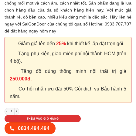
chống mối mọt và cách âm, cách nhiệt tốt. Sản phẩm đang là lựa
chọn hàng đầu của đa số khách hàng hiện nay. Với mức giá
thành rẻ, độ bền cao, nhiều kiểu dáng mới lạ đặc sắc. Hãy liên hệ
ngay với SaiGonDoor của chúng tôi qua số Hotline: 0933.707.707
để đặt hàng ngay hôm nay
Giảm giá lên đến
25%
khi thiết kế lắp đặt trọn gói.
Tặng phụ kiện, giao miễn phí nội thành HCM (trên
4 bộ).
Tặng đồ dùng thông minh nội thất trị giá
250.000đ.
Cơ hội nhận ưu đãi 50% Gói dịch vụ Bảo hành 5
năm.
Cửa nhựa Composite SYA 1B số lượng
THÊM VÀO GIỎ HÀNG
0834.494.494