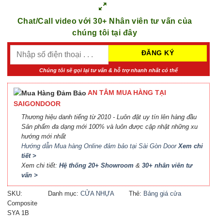
Chat/Call video với 30+ Nhân viên tư vấn của
chúng tôi tại đây
Chúng tôi sẽ gọi lại tư vấn & hỗ trợ nhanh nhất có thể
AN TÂM MUA HÀNG TẠI
SAIGONDOOR
Thương hiệu danh tiếng từ 2010 - Luôn đặt uy tín lên hàng đầu
Sản phẩm đa dạng mới 100% và luôn được cập nhật những xu
hướng mới nhất
Hướng dẫn Mua hàng Online đảm bảo tại Sài Gòn Door
Xem chi
tiết >
Xem chi tiết:
Hệ thống 20+ Showroom
&
30+ nhân viên tư
vấn >
SKU:
Danh mục:
CỬA NHỰA
Thẻ:
Bảng giá cửa
Composite
COMPOSITE
Composite
,
Báo giá cửa
SYA 1B
nhựa Composite
,
Cửa nhựa