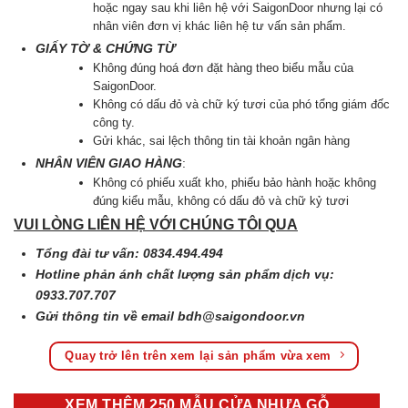
hoặc ngay sau khi liên hệ với SaigonDoor nhưng lại có
nhân viên đơn vị khác liên hệ tư vấn sản phẩm.
GIẤY TỜ & CHỨNG TỪ
Không đúng hoá đơn đặt hàng theo biểu mẫu của
SaigonDoor.
Không có dấu đỏ và chữ ký tươi của phó tổng giám đốc
công ty.
Gửi khác, sai lệch thông tin tài khoản ngân hàng
NHÂN VIÊN GIAO HÀNG
:
Không có phiếu xuất kho, phiếu bảo hành hoặc không
đúng kiểu mẫu, không có dấu đỏ và chữ kỷ tươi
VUI LÒNG LIÊN HỆ VỚI CHÚNG TÔI QUA
Tổng đài tư vấn: 0834.494.494
Hotline phản ánh chất lượng sản phẩm dịch vụ:
0933.707.707
Gửi thông tin về email
bdh@saigondoor.vn
Quay trở lên trên xem lại sản phẩm vừa xem
XEM THÊM 250 MẪU CỬA NHỰA GỖ