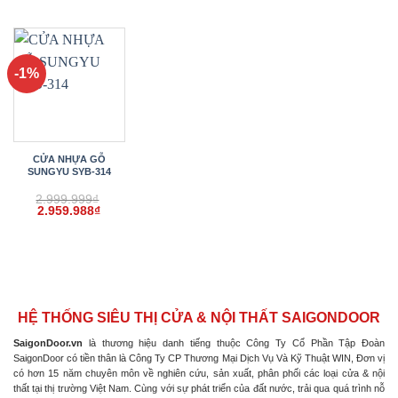
gốc
hiện
gốc
hiện
gốc
hiện
là:
tại
là:
tại
là:
tại
2.999.999₫.
là:
2.999.999₫.
là:
2.999.999₫.
là:
2.959.988₫.
2.959.988₫.
2.959.
-1%
CỬA NHỰA GỖ
SUNGYU SYB-314
2.999.999
₫
Giá
Giá
2.959.988
₫
gốc
hiện
là:
tại
2.999.999₫.
là:
2.959.988₫.
HỆ THỐNG SIÊU THỊ CỬA & NỘI THẤT SAIGONDOOR
SaigonDoor.vn
là thương hiệu danh tiếng thuộc Công Ty Cổ Phần Tập Đoàn
SaigonDoor có tiền thân là Công Ty CP Thương Mại Dịch Vụ Và Kỹ Thuật WIN, Đơn vị
có hơn 15 năm chuyên môn về nghiên cứu, sản xuất, phân phối các loại cửa & nội
thất tại thị trường Việt Nam. Cùng với sự phát triển của đất nước, trải qua quá trình nỗ