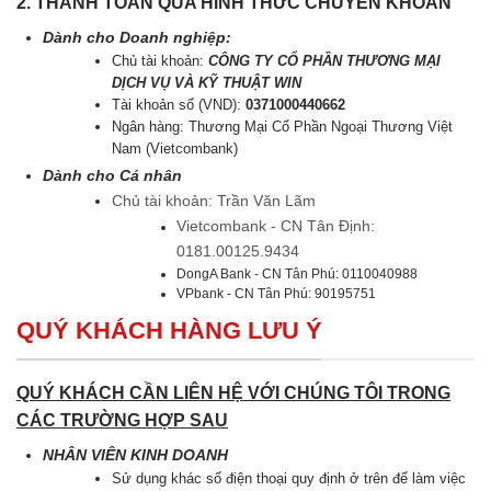
2. THANH TOÁN QUA HÌNH THỨC CHUYỂN KHOẢN
Dành cho Doanh nghiệp:
Chủ tài khoản:
CÔNG TY CỔ PHẦN THƯƠNG MẠI
DỊCH VỤ VÀ KỸ THUẬT WIN
Tài khoản số (VND):
0371000440662
Ngân hàng: Thương Mại Cổ Phần Ngoại Thương Việt
Nam (Vietcombank)
Dành cho Cá nhân
Chủ tài khoản: Trần Văn Lãm
Vietcombank - CN Tân Định:
0181.00125.9434
DongA Bank - CN Tân Phú: 0110040988
VPbank - CN Tân Phú: 90195751
QUÝ KHÁCH HÀNG LƯU Ý
QUÝ KHÁCH CẦN LIÊN HỆ VỚI CHÚNG TÔI TRONG
CÁC TRƯỜNG HỢP SAU
NHÂN VIÊN KINH DOANH
Sử dụng khác số điện thoại quy định ở trên để làm việc