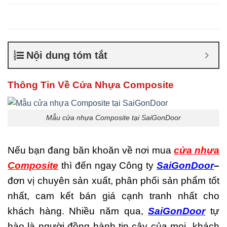
Composite giá bao nhiêu
,
Cửa nhựa composite là gì
,
Cửa nhựa composite
TPHCM
,
Cửa nhựa gỗ
composite có tốt không
,
Sản
Nội dung tóm tắt
xuất cửa nhựa composite
Thông Tin Về Cửa Nhựa Composite
Mẫu cửa nhựa Composite tại SaiGonDoor
Nếu bạn đang băn khoăn về nơi mua
cửa nhựa
Composite
thì đến ngay Công ty
SaiGonDoor
–
đơn vị chuyên sản xuất, phân phối sản phẩm tốt
nhất, cam kết bán giá cạnh tranh nhất cho
khách hàng. Nhiều năm qua,
SaiGonDoor
tự
hào là người đồng hành tin cậy của mọi khách