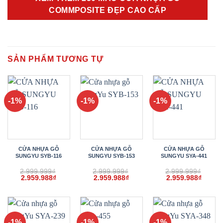
COMMPOSITE ĐẸP CAO CẤP
SẢN PHẨM TƯƠNG TỰ
-1%
-1%
-1%
CỬA NHỰA GỖ
CỬA NHỰA GỖ
CỬA NHỰA GỖ
SUNGYU SYB-116
SUNGYU SYB-153
SUNGYU SYA-441
2.999.999
₫
2.999.999
₫
2.999.999
₫
Giá
Giá
Giá
Giá
Giá
Giá
2.959.988
₫
2.959.988
₫
2.959.988
₫
gốc
hiện
gốc
hiện
gốc
hiện
là:
tại
là:
tại
là:
tại
2.999.999₫.
là:
2.999.999₫.
là:
2.999.999₫.
là:
2.959.988₫.
2.959.988₫.
2.959.
-1%
-1%
-1%