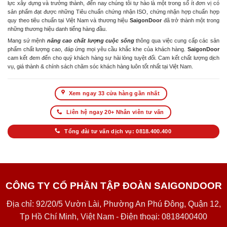
lực xây dựng và trưởng thành, đến nay chúng tôi tự hào là một trong số ít đơn vị có
sản phẩm đạt được những Tiêu chuẩn chứng nhận ISO, chứng nhận hợp chuẩn hợp
quy theo tiêu chuẩn tại Việt Nam và thương hiệu
SaigonDoor
đã trở thành một trong
những thương hiệu danh tiếng hàng đầu.
Mang sứ mệnh
nâng cao chất lượng cuộc sống
thông qua việc cung cấp các sản
phẩm chất lượng cao, đáp ứng mọi yêu cầu khắc khe của khách hàng.
SaigonDoor
cam kết đem đến cho quý khách hàng sự hài lòng tuyệt đối. Cam kết chất lượng dịch
vụ, giá thành & chính sách chăm sóc khách hàng luôn tốt nhất tại Việt Nam.
Xem ngay 33 cửa hàng gần nhất
Liên hệ ngay 20+ Nhân viên tư vấn
Tổng đài tư vấn dịch vụ: 0818.400.400
CÔNG TY CỔ PHẦN TẬP ĐOÀN SAIGONDOOR
Địa chỉ: 92/20/5 Vườn Lài, Phường An Phú Đông, Quận 12,
Tp Hồ Chí Minh, Việt Nam - Điện thoại: 0818400400