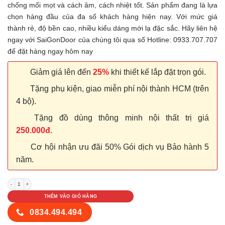
chống mối mọt và cách âm, cách nhiệt tốt. Sản phẩm đang là lựa
chọn hàng đầu của đa số khách hàng hiện nay. Với mức giá
thành rẻ, độ bền cao, nhiều kiểu dáng mới lạ đặc sắc. Hãy liên hệ
ngay với SaiGonDoor của chúng tôi qua số Hotline: 0933.707.707
để đặt hàng ngay hôm nay
Giảm giá lên đến
25%
khi thiết kế lắp đặt trọn gói.
Tặng phụ kiện, giao miễn phí nội thành HCM (trên
4 bộ).
Tặng đồ dùng thông minh nội thất trị giá
250.000đ.
Cơ hội nhận ưu đãi 50% Gói dịch vụ Bảo hành 5
năm.
Cửa nhựa Composite SYA 330 số lượng
THÊM VÀO GIỎ HÀNG
0834.494.494