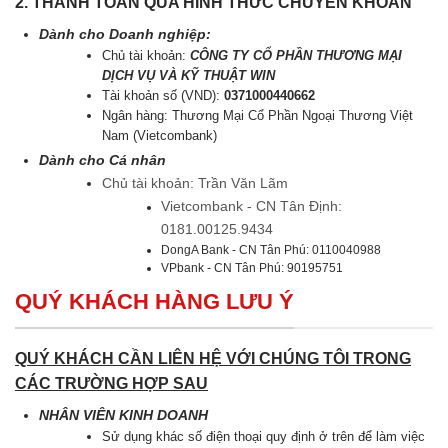
2. THANH TOÁN QUA HÌNH THỨC CHUYỂN KHOẢN
Dành cho Doanh nghiệp:
Chủ tài khoản:
CÔNG TY CỔ PHẦN THƯƠNG MẠI
DỊCH VỤ VÀ KỸ THUẬT WIN
Tài khoản số (VND):
0371000440662
Ngân hàng: Thương Mại Cổ Phần Ngoại Thương Việt
Nam (Vietcombank)
Dành cho Cá nhân
Chủ tài khoản: Trần Văn Lãm
Vietcombank - CN Tân Định:
0181.00125.9434
DongA Bank - CN Tân Phú: 0110040988
VPbank - CN Tân Phú: 90195751
QUÝ KHÁCH HÀNG LƯU Ý
QUÝ KHÁCH CẦN LIÊN HỆ VỚI CHÚNG TÔI TRONG
CÁC TRƯỜNG HỢP SAU
NHÂN VIÊN KINH DOANH
Sử dụng khác số điện thoại quy định ở trên để làm việc