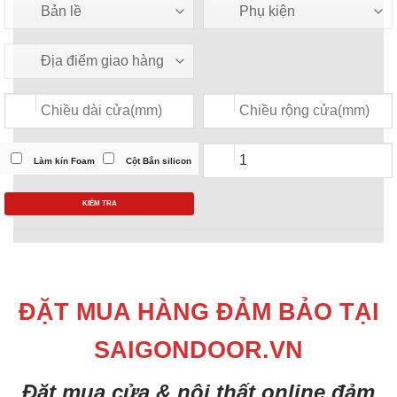
Làm kín Foam
Cột Bắn silicon
KIỂM TRA
ĐẶT MUA HÀNG ĐẢM BẢO TẠI
SAIGONDOOR.VN
Đặt mua cửa & nội thất online đảm