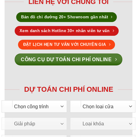
LIÊN HỆ VỚI CHÚNG TÔI
Bản đồ chỉ đường 20+ Showroom gần nhất
Xem danh sách Hotline 30+ nhân viên tư vấn
ĐẶT LỊCH HẸN TƯ VẤN VỚI CHUYÊN GIA
CÔNG CỤ DỰ TOÁN CHI PHÍ ONLINE
DỰ TOÁN CHI PHÍ ONLINE