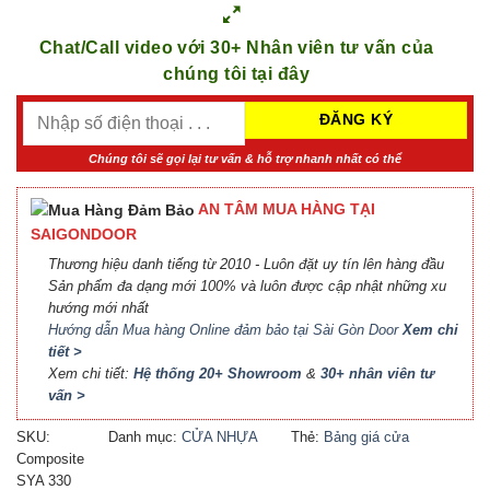
Chat/Call video với 30+ Nhân viên tư vấn của
chúng tôi tại đây
Chúng tôi sẽ gọi lại tư vấn & hỗ trợ nhanh nhất có thể
AN TÂM MUA HÀNG TẠI
SAIGONDOOR
Thương hiệu danh tiếng từ 2010 - Luôn đặt uy tín lên hàng đầu
Sản phẩm đa dạng mới 100% và luôn được cập nhật những xu
hướng mới nhất
Hướng dẫn Mua hàng Online đảm bảo tại Sài Gòn Door
Xem chi
tiết >
Xem chi tiết:
Hệ thống 20+ Showroom
&
30+ nhân viên tư
vấn >
SKU:
Danh mục:
CỬA NHỰA
Thẻ:
Bảng giá cửa
Composite
COMPOSITE
Composite
,
Báo giá cửa
SYA 330
nhựa Composite
,
Cửa nhựa