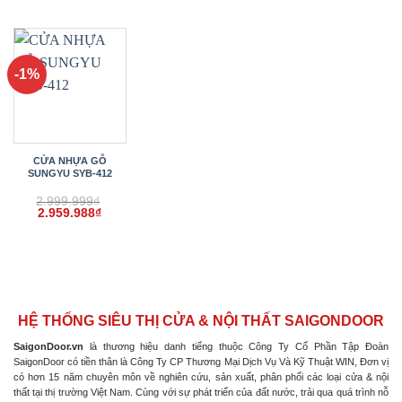
gốc
hiện
gốc
hiện
gốc
hiện
là:
tại
là:
tại
là:
tại
2.999.999₫.
là:
2.999.999₫.
là:
2.999.999₫.
là:
2.959.988₫.
2.959.988₫.
2.959.
-1%
CỬA NHỰA GỖ
SUNGYU SYB-412
2.999.999
₫
Giá
Giá
2.959.988
₫
gốc
hiện
là:
tại
2.999.999₫.
là:
2.959.988₫.
HỆ THỐNG SIÊU THỊ CỬA & NỘI THẤT SAIGONDOOR
SaigonDoor.vn
là thương hiệu danh tiếng thuộc Công Ty Cổ Phần Tập Đoàn
SaigonDoor có tiền thân là Công Ty CP Thương Mại Dịch Vụ Và Kỹ Thuật WIN, Đơn vị
có hơn 15 năm chuyên môn về nghiên cứu, sản xuất, phân phối các loại cửa & nội
thất tại thị trường Việt Nam. Cùng với sự phát triển của đất nước, trải qua quá trình nỗ