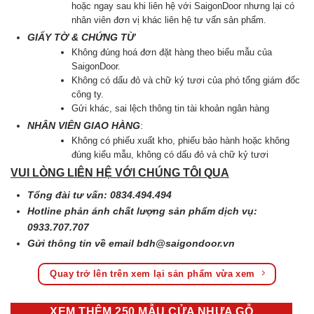
hoặc ngay sau khi liên hệ với SaigonDoor nhưng lại có
nhân viên đơn vị khác liên hệ tư vấn sản phẩm.
GIẤY TỜ & CHỨNG TỪ
Không đúng hoá đơn đặt hàng theo biểu mẫu của
SaigonDoor.
Không có dấu đỏ và chữ ký tươi của phó tổng giám đốc
công ty.
Gửi khác, sai lệch thông tin tài khoản ngân hàng
NHÂN VIÊN GIAO HÀNG
:
Không có phiếu xuất kho, phiếu bảo hành hoặc không
đúng kiểu mẫu, không có dấu đỏ và chữ kỷ tươi
VUI LÒNG LIÊN HỆ VỚI CHÚNG TÔI QUA
Tổng đài tư vấn: 0834.494.494
Hotline phản ánh chất lượng sản phẩm dịch vụ:
0933.707.707
Gửi thông tin về email
bdh@saigondoor.vn
Quay trở lên trên xem lại sản phẩm vừa xem
XEM THÊM 250 MẪU CỬA NHỰA GỖ