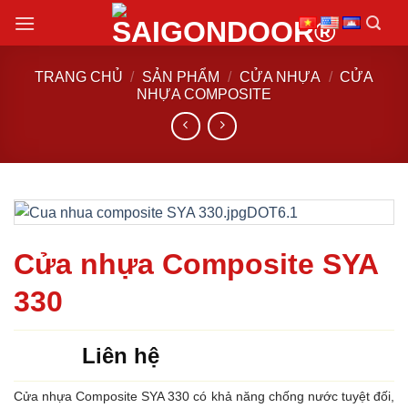
Chuyển
đến
nội
TRANG CHỦ
/
SẢN PHẨM
/
CỬA NHỰA
/
CỬA
dung
NHỰA COMPOSITE
Cửa nhựa Composite SYA
330
Liên hệ
Cửa nhựa Composite SYA 330 có khả năng chống nước tuyệt đối,