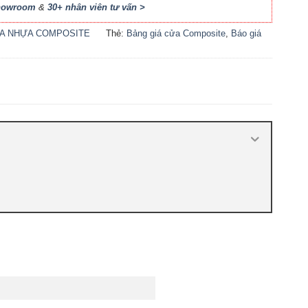
Showroom
&
30+ nhân viên tư vấn >
A NHỰA COMPOSITE
Thẻ:
Bảng giá cửa Composite
,
Báo giá
cửa nhựa Composite
,
Cửa nhựa
Composite giá bao nhiêu
,
Cửa nhựa
composite là gì
,
Cửa nhựa composite
TPHCM
,
Cửa nhựa gỗ composite có tốt
không
,
Sản xuất cửa nhựa composite