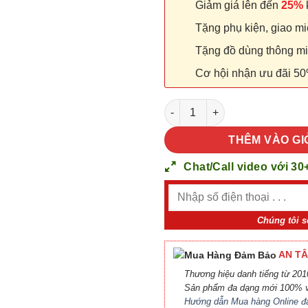
Giảm giá lên đến
25%
k
Tặng phụ kiện, giao miễ
Tặng đồ dùng thông minh
Cơ hội nhận ưu đãi 50
Cửa nhựa Composite SYA 452 
THÊM VÀO GI
Chat/Call video với 30
Chúng tôi s
AN TÂ
Thương hiệu danh tiếng từ 2010
Sản phẩm đa dạng mới 100% v
Hướng dẫn Mua hàng Online đ