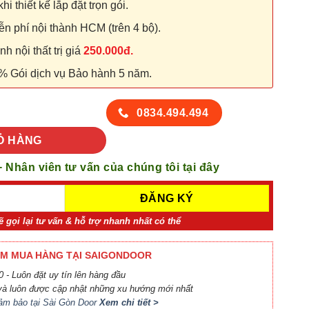
hi thiết kế lắp đặt trọn gói.
n phí nội thành HCM (trên 4 bộ).
 nội thất trị giá
250.000đ.
% Gói dịch vụ Bảo hành 5 năm.
số lượng
0834.494.494
Ỏ HÀNG
+ Nhân viên tư vấn của chúng tôi tại đây
ẽ gọi lại tư vấn & hỗ trợ nhanh nhất có thể
M MUA HÀNG TẠI SAIGONDOOR
 - Luôn đặt uy tín lên hàng đầu
à luôn được cập nhật những xu hướng mới nhất
ảm bảo tại Sài Gòn Door
Xem chi tiết >