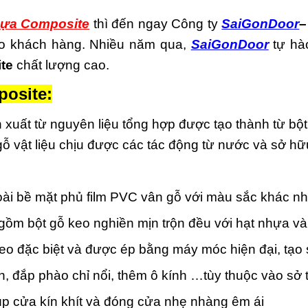
ựa Composite
thì đến ngay Công ty
SaiGonDoor
–
cho khách hàng. Nhiều năm qua,
SaiGonDoor
tự hà
te
chất lượng cao.
osite:
 xuất từ nguyên liệu tổng hợp được tạo thành từ bộ
 gỗ vật liệu chịu được các tác động từ nước và sở h
i bề mặt phủ film PVC vân gỗ với màu sắc khác n
ồm bột gỗ keo nghiền mịn trộn đều với hạt nhựa và
keo đặc biệt và được ép bằng máy móc hiện đại, tạo
, đắp phào chỉ nổi, thêm ô kính …tùy thuộc vào sở 
p cửa kín khít và đóng cửa nhẹ nhàng êm ái