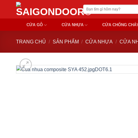
Chuyển
Tìm
đến
kiếm:
nội
CỬA GỖ
CỬA NHỰA
CỬA CHỐNG CHÁ
dung
TRANG CHỦ
/
SẢN PHẨM
/
CỬA NHỰA
/
CỬA N