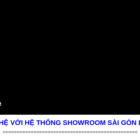
 HỆ VỚI HỆ THỐNG SHOWROOM SÀI GÒN
================================================