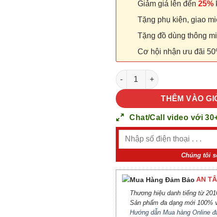
Giảm giá lên đến
25%
k
Tặng phụ kiện, giao miễ
Tặng đồ dùng thông minh
Cơ hội nhận ưu đãi 50
Cửa nhựa Composite SYB 118 
THÊM VÀO GI
Chat/Call video với 30
Chúng tôi s
AN TÂ
Thương hiệu danh tiếng từ 2010
Sản phẩm đa dạng mới 100% v
Hướng dẫn Mua hàng Online đ