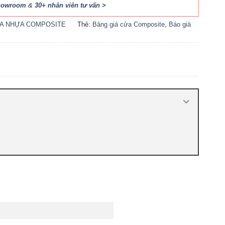
Showroom
&
30+ nhân viên tư vấn >
A NHỰA COMPOSITE
Thẻ:
Bảng giá cửa Composite
,
Báo giá
cửa nhựa Composite
,
Cửa nhựa
Composite giá bao nhiêu
,
Cửa nhựa
composite là gì
,
Cửa nhựa composite
TPHCM
,
Cửa nhựa gỗ composite có tốt
không
,
Sản xuất cửa nhựa composite