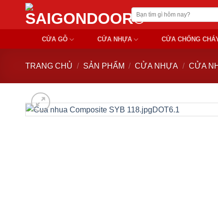
Chuyển
Tìm
đến
kiếm:
nội
CỬA GỖ
CỬA NHỰA
CỬA CHỐNG CHÁ
dung
TRANG CHỦ
/
SẢN PHẨM
/
CỬA NHỰA
/
CỬA N