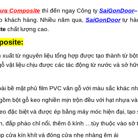
ựa Composite
thì đến ngay Công ty
SaiGonDoor
–
cho khách hàng. Nhiều năm qua,
SaiGonDoor
tự hà
te
chất lượng cao.
osite:
 xuất từ nguyên liệu tổng hợp được tạo thành từ bộ
 gỗ vật liệu chịu được các tác động từ nước và sở h
i bề mặt phủ film PVC vân gỗ với màu sắc khác n
ồm bột gỗ keo nghiền mịn trộn đều với hạt nhựa và
keo đặc biệt và được ép bằng máy móc hiện đại, tạo
, đắp phào chỉ nổi, thêm ô kính …tùy thuộc vào sở 
p cửa kín khít và đóng cửa nhẹ nhàng êm ái