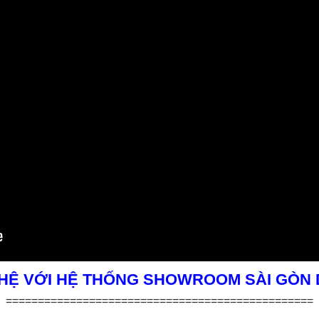
 HỆ VỚI HỆ THỐNG SHOWROOM SÀI GÒN
================================================