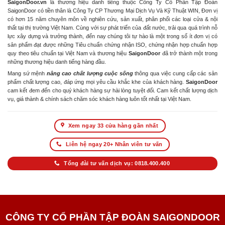
SaigonDoor.vn
là thương hiệu danh tiếng thuộc Công Ty Cổ Phần Tập Đoàn
SaigonDoor có tiền thân là Công Ty CP Thương Mại Dịch Vụ Và Kỹ Thuật WIN, Đơn vị
có hơn 15 năm chuyên môn về nghiên cứu, sản xuất, phân phối các loại cửa & nội
thất tại thị trường Việt Nam. Cùng với sự phát triển của đất nước, trải qua quá trình nỗ
lực xây dựng và trưởng thành, đến nay chúng tôi tự hào là một trong số ít đơn vị có
sản phẩm đạt được những Tiêu chuẩn chứng nhận ISO, chứng nhận hợp chuẩn hợp
quy theo tiêu chuẩn tại Việt Nam và thương hiệu
SaigonDoor
đã trở thành một trong
những thương hiệu danh tiếng hàng đầu.
Mang sứ mệnh
nâng cao chất lượng cuộc sống
thông qua việc cung cấp các sản
phẩm chất lượng cao, đáp ứng mọi yêu cầu khắc khe của khách hàng.
SaigonDoor
cam kết đem đến cho quý khách hàng sự hài lòng tuyệt đối. Cam kết chất lượng dịch
vụ, giá thành & chính sách chăm sóc khách hàng luôn tốt nhất tại Việt Nam.
Xem ngay 33 cửa hàng gần nhất
Liên hệ ngay 20+ Nhân viên tư vấn
Tổng đài tư vấn dịch vụ: 0818.400.400
CÔNG TY CỔ PHẦN TẬP ĐOÀN SAIGONDOOR