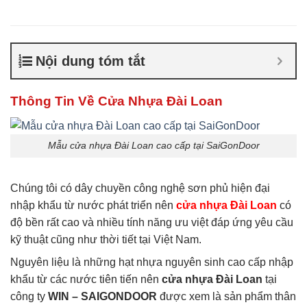
Loan
,
cửa nhựa giá rẻ
,
Cửa
nhựa thường giá rẻ
,
Giá
cửa nhựa Đài Loan
,
Giá cửa
nhựa nhà vệ sinh
Nội dung tóm tắt
Thông Tin Về Cửa Nhựa Đài Loan
Mẫu cửa nhựa Đài Loan cao cấp tại SaiGonDoor
Chúng tôi có dây chuyền công nghệ sơn phủ hiện đại
nhập khẩu từ nước phát triển nên
cửa nhựa Đài Loan
có
độ bền rất cao và nhiều tính năng ưu việt đáp ứng yêu cầu
kỹ thuật cũng như thời tiết tại Việt Nam.
Nguyên liệu là những hạt nhựa nguyên sinh cao cấp nhập
khẩu từ các nước tiên tiến nên
cửa nhựa Đài Loan
tại
công ty
WIN – SAIGONDOOR
được xem là sản phẩm thân