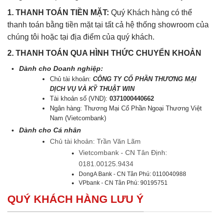
1. THANH TOÁN TIỀN MẶT:
Quý Khách hàng có thể
thanh toán bằng tiền mặt tại tất cả hệ thống showroom của
chúng tôi hoặc tại địa điểm của quý khách.
2. THANH TOÁN QUA HÌNH THỨC CHUYỂN KHOẢN
Dành cho Doanh nghiệp:
Chủ tài khoản:
CÔNG TY CỔ PHẦN THƯƠNG MẠI
DỊCH VỤ VÀ KỸ THUẬT WIN
Tài khoản số (VND):
0371000440662
Ngân hàng: Thương Mại Cổ Phần Ngoại Thương Việt
Nam (Vietcombank)
Dành cho Cá nhân
Chủ tài khoản: Trần Văn Lãm
Vietcombank - CN Tân Định:
0181.00125.9434
DongA Bank - CN Tân Phú: 0110040988
VPbank - CN Tân Phú: 90195751
QUÝ KHÁCH HÀNG LƯU Ý