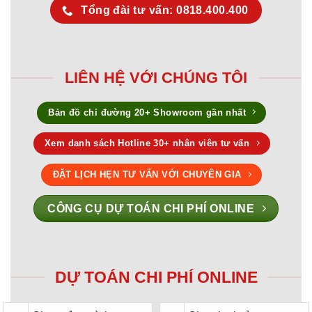
Tổng đài tư vấn: 0818.400.400
LIÊN HỆ VỚI CHÚNG TÔI
Bản đồ chỉ đường 20+ Showroom gần nhất
Xem danh sách Hotline 30+ nhân viên tư vấn
ĐẶT LỊCH HẸN TƯ VẤN VỚI CHUYÊN GIA
CÔNG CỤ DỰ TOÁN CHI PHÍ ONLINE
DỰ TOÁN CHI PHÍ ONLINE