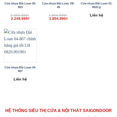
Cửa nhựa Đài Loan 05-
Cửa nhựa Đài Loan YB-
Cửa nhựa Đài Loan 01-
803
45
802Cg
2.359.999
₫
1.954.999
₫
Liên hệ
Giá
Giá
Giá
Giá
2.249.999
₫
1.854.990
₫
gốc
hiện
gốc
hiện
là:
tại
là:
tại
2.359.999₫.
là:
1.954.999₫.
là:
2.249.999₫.
1.854.990₫.
Cửa nhựa Đài Loan 04-
807
Liên hệ
HỆ THỐNG SIÊU THỊ CỬA & NỘI THẤT SAIGONDOOR