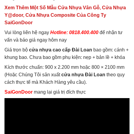
Xem Thêm Một Số Mẫu Cửa Nhựa Vân Gỗ, Cửa Nhựa
Y@door, Cửa Nhựa Composite Của Công Ty
SaiGonDoor
Vui lòng liên hệ ngay
Hotline: 0818.400.400
để nhận tư
vấn và báo giá ngay hôm nay
Giá trọn bộ
cửa nhựa cao cấp Đài Loan
bao gồm: cánh +
khung bao. Chưa bao gồm phụ kiện: nẹp + bản lề + khóa
Kích thước chuẩn: 900 x 2.200 mm hoặc 800 × 2100 mm
(Hoặc Chúng Tôi sản xuất
cửa nhựa Đài Loan
theo quy
cách thực tế mà Khách Hàng yêu cầu).
SaiGonDoor
mang lại giá trị đích thực