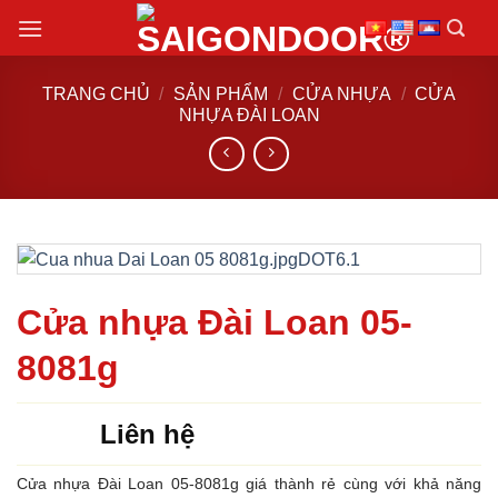
Chuyển
đến
nội
TRANG CHỦ
/
SẢN PHẨM
/
CỬA NHỰA
/
CỬA
dung
NHỰA ĐÀI LOAN
Cửa nhựa Đài Loan 05-
8081g
Liên hệ
Cửa nhựa Đài Loan 05-8081g giá thành rẻ cùng với khả năng