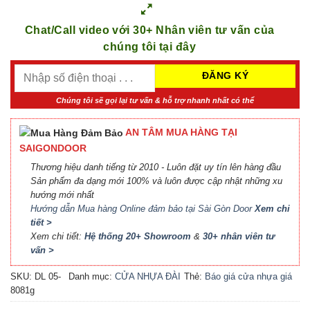
Chat/Call video với 30+ Nhân viên tư vấn của
chúng tôi tại đây
Chúng tôi sẽ gọi lại tư vấn & hỗ trợ nhanh nhất có thể
AN TÂM MUA HÀNG TẠI
SAIGONDOOR
Thương hiệu danh tiếng từ 2010 - Luôn đặt uy tín lên hàng đầu
Sản phẩm đa dạng mới 100% và luôn được cập nhật những xu
hướng mới nhất
Hướng dẫn Mua hàng Online đảm bảo tại Sài Gòn Door
Xem chi
tiết >
Xem chi tiết:
Hệ thống 20+ Showroom
&
30+ nhân viên tư
vấn >
SKU:
DL 05-
Danh mục:
CỬA NHỰA ĐÀI
Thẻ:
Báo giá cửa nhựa giá
8081g
LOAN
rẻ
,
Cửa nhựa Đài Loan
HCM
,
Cửa nhựa đúc Đài