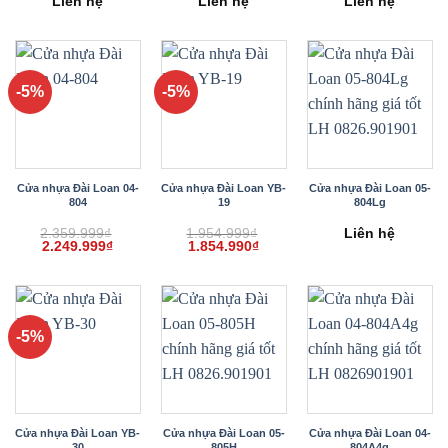
Liên hệ
Liên hệ
Liên hệ
-5%
-5%
Cửa nhựa Đài Loan 04-
Cửa nhựa Đài Loan YB-
Cửa nhựa Đài Loan 05-
804
19
804Lg
2.359.999
₫
1.954.999
₫
Liên hệ
Giá
Giá
Giá
Giá
2.249.999
₫
1.854.990
₫
gốc
hiện
gốc
hiện
là:
tại
là:
tại
2.359.999₫.
là:
1.954.999₫.
là:
2.249.999₫.
1.854.990₫.
-5%
Cửa nhựa Đài Loan YB-
Cửa nhựa Đài Loan 05-
Cửa nhựa Đài Loan 04-
30
805H
804A4g