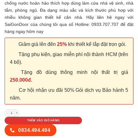
chống nước hoàn hảo thích hợp dùng làm cửa nhà vệ sinh, nhà
tắm, phòng ngủ. Đa dạng màu sắc và kích thước phù hợp với
nhiều không gian thiết kế căn nhà. Hãy liên hệ ngay với
SaiGonDoor của chúng tôi qua số Hotline: 0933.707.707 để đặt
hàng ngay hôm nay
Giảm giá lên đến
25%
khi thiết kế lắp đặt trọn gói.
Tặng phụ kiện, giao miễn phí nội thành HCM (trên
4 bộ).
Tặng đồ dùng thông minh nội thất trị giá
250.000đ.
Cơ hội nhận ưu đãi 50% Gói dịch vụ Bảo hành 5
năm.
Cửa nhựa Đài Loan 05-8081g số lượng
THÊM VÀO GIỎ HÀNG
0834.494.494