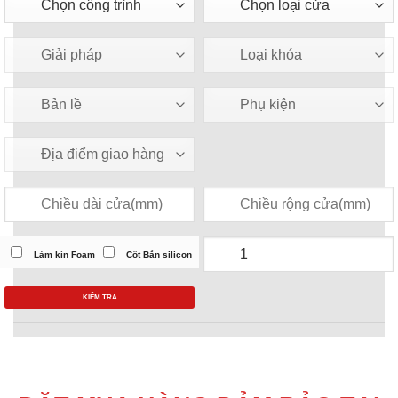
Làm kín Foam
Cột Bắn silicon
KIỂM TRA