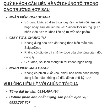
QUÝ KHÁCH CẦN LIÊN HỆ VỚI CHÚNG TÔI TRONG
CÁC TRƯỜNG HỢP SAU
NHÂN VIÊN KINH DOANH
Sử dụng khác số điện thoại quy định ở trên để làm việc
hoặc ngay sau khi liên hệ với SaigonDoor nhưng lại có
nhân viên đơn vị khác liên hệ tư vấn sản phẩm.
GIẤY TỜ & CHỨNG TỪ
Không đúng hoá đơn đặt hàng theo biểu mẫu của
SaigonDoor.
Không có dấu đỏ và chữ ký tươi của phó tổng giám đốc
công ty.
Gửi khác, sai lệch thông tin tài khoản ngân hàng
NHÂN VIÊN GIAO HÀNG
:
Không có phiếu xuất kho, phiếu bảo hành hoặc không
đúng kiểu mẫu, không có dấu đỏ và chữ kỷ tươi
VUI LÒNG LIÊN HỆ VỚI CHÚNG TÔI QUA
Tổng đài tư vấn: 0834.494.494
Hotline phản ánh chất lượng sản phẩm dịch vụ:
0933.707.707