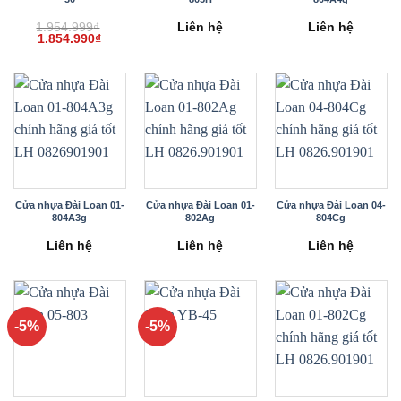
1.954.999
₫
Liên hệ
Liên hệ
Giá
Giá
1.854.990
₫
gốc
hiện
là:
tại
1.954.999₫.
là:
1.854.990₫.
Cửa nhựa Đài Loan 01-
Cửa nhựa Đài Loan 01-
Cửa nhựa Đài Loan 04-
804A3g
802Ag
804Cg
Liên hệ
Liên hệ
Liên hệ
-5%
-5%