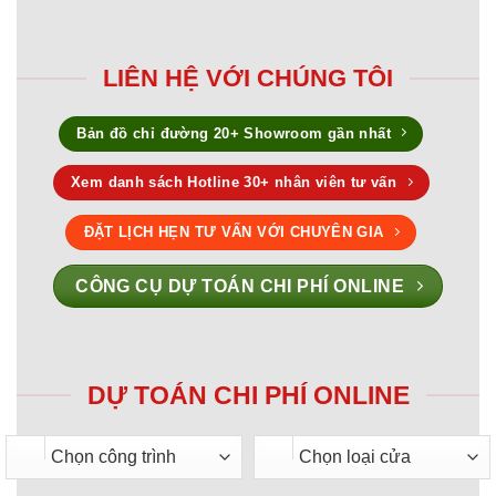
LIÊN HỆ VỚI CHÚNG TÔI
Bản đồ chỉ đường 20+ Showroom gần nhất
Xem danh sách Hotline 30+ nhân viên tư vấn
ĐẶT LỊCH HẸN TƯ VẤN VỚI CHUYÊN GIA
CÔNG CỤ DỰ TOÁN CHI PHÍ ONLINE
DỰ TOÁN CHI PHÍ ONLINE