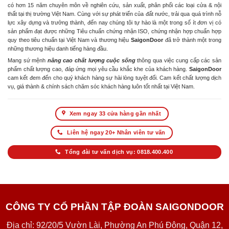
có hơn 15 năm chuyên môn về nghiên cứu, sản xuất, phân phối các loại cửa & nội
thất tại thị trường Việt Nam. Cùng với sự phát triển của đất nước, trải qua quá trình nỗ
lực xây dựng và trưởng thành, đến nay chúng tôi tự hào là một trong số ít đơn vị có
sản phẩm đạt được những Tiêu chuẩn chứng nhận ISO, chứng nhận hợp chuẩn hợp
quy theo tiêu chuẩn tại Việt Nam và thương hiệu
SaigonDoor
đã trở thành một trong
những thương hiệu danh tiếng hàng đầu.
Mang sứ mệnh
nâng cao chất lượng cuộc sống
thông qua việc cung cấp các sản
phẩm chất lượng cao, đáp ứng mọi yêu cầu khắc khe của khách hàng.
SaigonDoor
cam kết đem đến cho quý khách hàng sự hài lòng tuyệt đối. Cam kết chất lượng dịch
vụ, giá thành & chính sách chăm sóc khách hàng luôn tốt nhất tại Việt Nam.
Xem ngay 33 cửa hàng gần nhất
Liên hệ ngay 20+ Nhân viên tư vấn
Tổng đài tư vấn dịch vụ: 0818.400.400
CÔNG TY CỔ PHẦN TẬP ĐOÀN SAIGONDOOR
Địa chỉ: 92/20/5 Vườn Lài, Phường An Phú Đông, Quận 12,