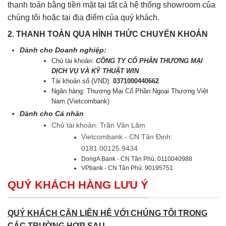
thanh toán bằng tiền mặt tại tất cả hệ thống showroom của
chúng tôi hoặc tại địa điểm của quý khách.
2. THANH TOÁN QUA HÌNH THỨC CHUYỂN KHOẢN
Dành cho Doanh nghiệp:
Chủ tài khoản:
CÔNG TY CỔ PHẦN THƯƠNG MẠI
DỊCH VỤ VÀ KỸ THUẬT WIN
Tài khoản số (VND):
0371000440662
Ngân hàng: Thương Mại Cổ Phần Ngoại Thương Việt
Nam (Vietcombank)
Dành cho Cá nhân
Chủ tài khoản: Trần Văn Lãm
Vietcombank - CN Tân Định:
0181.00125.9434
DongA Bank - CN Tân Phú: 0110040988
VPbank - CN Tân Phú: 90195751
QUÝ KHÁCH HÀNG LƯU Ý
QUÝ KHÁCH CẦN LIÊN HỆ VỚI CHÚNG TÔI TRONG
CÁC TRƯỜNG HỢP SAU