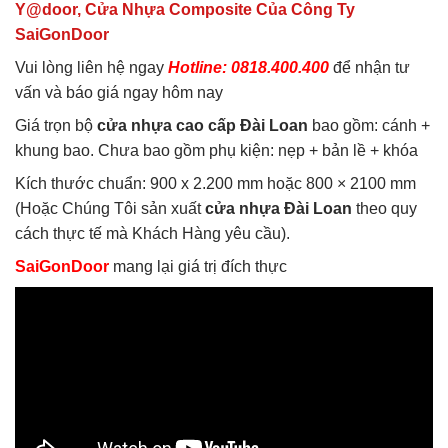
Y@door, Cửa Nhựa Composite Của Công Ty
SaiGonDoor
Vui lòng liên hệ ngay
Hotline: 0818.400.400
để nhận tư
vấn và báo giá ngay hôm nay
Giá trọn bộ
cửa nhựa cao cấp Đài Loan
bao gồm: cánh +
khung bao. Chưa bao gồm phụ kiện: nẹp + bản lề + khóa
Kích thước chuẩn: 900 x 2.200 mm hoặc 800 × 2100 mm
(Hoặc Chúng Tôi sản xuất
cửa nhựa Đài Loan
theo quy
cách thực tế mà Khách Hàng yêu cầu).
SaiGonDoor
mang lại giá trị đích thực