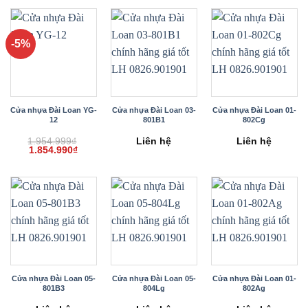
1.954.999₫.
là:
1.854.990₫.
-5%
Cửa nhựa Đài Loan YG-
Cửa nhựa Đài Loan 03-
Cửa nhựa Đài Loan 01-
12
801B1
802Cg
1.954.999
₫
Liên hệ
Liên hệ
Giá
Giá
1.854.990
₫
gốc
hiện
là:
tại
1.954.999₫.
là:
1.854.990₫.
Cửa nhựa Đài Loan 05-
Cửa nhựa Đài Loan 05-
Cửa nhựa Đài Loan 01-
801B3
804Lg
802Ag