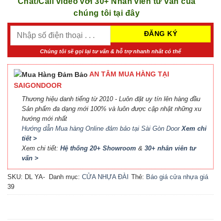
Chat/Call video với 30+ Nhân viên tư vấn của
chúng tôi tại đây
Chúng tôi sẽ gọi lại tư vấn & hỗ trợ nhanh nhất có thể
AN TÂM MUA HÀNG TẠI
SAIGONDOOR
Thương hiệu danh tiếng từ 2010 - Luôn đặt uy tín lên hàng đầu
Sản phẩm đa dạng mới 100% và luôn được cập nhật những xu
hướng mới nhất
Hướng dẫn Mua hàng Online đảm bảo tại Sài Gòn Door
Xem chi
tiết >
Xem chi tiết:
Hệ thống 20+ Showroom
&
30+ nhân viên tư
vấn >
SKU:
DL YA-
Danh mục:
CỬA NHỰA ĐÀI
Thẻ:
Báo giá cửa nhựa giá
39
LOAN
rẻ
,
Cửa nhựa Đài Loan
HCM
,
Cửa nhựa đúc Đài
Loan
,
cửa nhựa giá rẻ
,
Cửa
nhựa thường giá rẻ
,
Giá