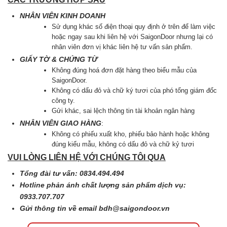
NHÂN VIÊN KINH DOANH
Sử dụng khác số điện thoại quy định ở trên để làm việc
hoặc ngay sau khi liên hệ với SaigonDoor nhưng lại có
nhân viên đơn vị khác liên hệ tư vấn sản phẩm.
GIẤY TỜ & CHỨNG TỪ
Không đúng hoá đơn đặt hàng theo biểu mẫu của
SaigonDoor.
Không có dấu đỏ và chữ ký tươi của phó tổng giám đốc
công ty.
Gửi khác, sai lệch thông tin tài khoản ngân hàng
NHÂN VIÊN GIAO HÀNG
:
Không có phiếu xuất kho, phiếu bảo hành hoặc không
đúng kiểu mẫu, không có dấu đỏ và chữ kỷ tươi
VUI LÒNG LIÊN HỆ VỚI CHÚNG TÔI QUA
Tổng đài tư vấn: 0834.494.494
Hotline phản ánh chất lượng sản phẩm dịch vụ:
0933.707.707
Gửi thông tin về email
bdh@saigondoor.vn