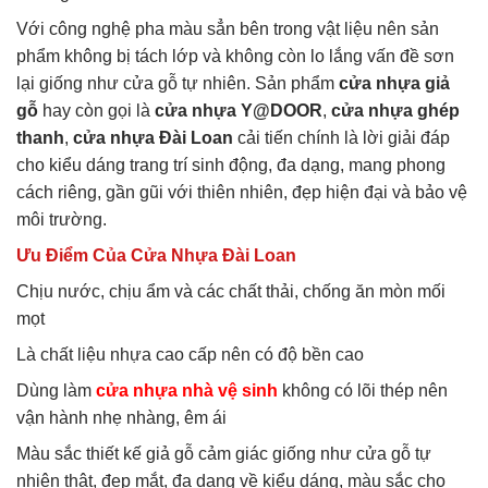
Với công nghệ pha màu sẳn bên trong vật liệu nên sản
phẩm không bị tách lớp và không còn lo lắng vấn đề sơn
lại giống như cửa gỗ tự nhiên. Sản phẩm
cửa nhựa giả
gỗ
hay còn gọi là
cửa nhựa Y@DOOR
,
cửa nhựa ghép
thanh
,
cửa nhựa Đài Loan
cải tiến chính là lời giải đáp
cho kiểu dáng trang trí sinh động, đa dạng, mang phong
cách riêng, gần gũi với thiên nhiên, đẹp hiện đại và bảo vệ
môi trường.
Ưu Điểm Của Cửa Nhựa Đài Loan
Chịu nước, chịu ẩm và các chất thải, chống ăn mòn mối
mọt
Là chất liệu nhựa cao cấp nên có độ bền cao
Dùng làm
cửa nhựa nhà vệ sinh
không có lõi thép nên
vận hành nhẹ nhàng, êm ái
Màu sắc thiết kế giả gỗ cảm giác giống như cửa gỗ tự
nhiên thật, đẹp mắt, đa dạng về kiểu dáng, màu sắc cho