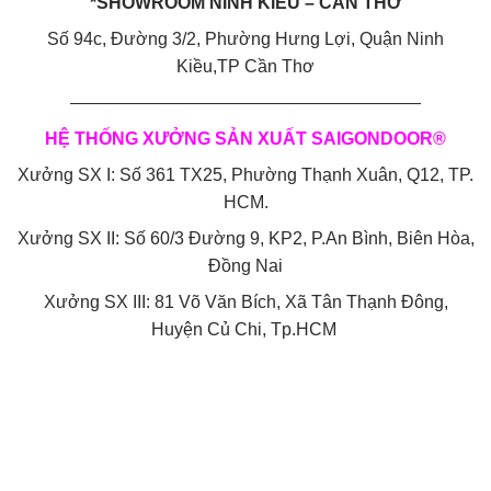
*SHOWROOM NINH KIỀU – CẦN THƠ
Số 94c, Đường 3/2, Phường Hưng Lợi, Quận Ninh
Kiều,TP Cần Thơ
————————————————————
HỆ THỐNG XƯỞNG SẢN XUẤT SAIGONDOOR®
Xưởng SX I: Số 361 TX25, Phường Thạnh Xuân, Q12, TP.
HCM.
Xưởng SX II: Số 60/3 Đường 9, KP2, P.An Bình, Biên Hòa,
Đồng Nai
Xưởng SX III: 81 Võ Văn Bích, Xã Tân Thạnh Đông,
Huyện Củ Chi, Tp.HCM