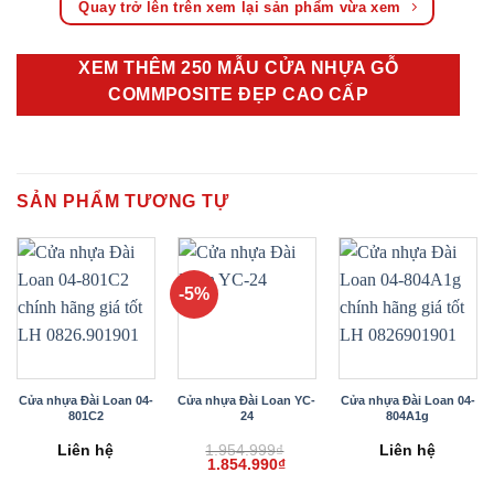
Quay trở lên trên xem lại sản phẩm vừa xem
XEM THÊM 250 MẪU CỬA NHỰA GỖ
COMMPOSITE ĐẸP CAO CẤP
SẢN PHẨM TƯƠNG TỰ
-5%
Cửa nhựa Đài Loan 04-
Cửa nhựa Đài Loan YC-
Cửa nhựa Đài Loan 04-
801C2
24
804A1g
Liên hệ
1.954.999
₫
Liên hệ
Giá
Giá
1.854.990
₫
gốc
hiện
là:
tại