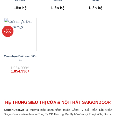
Liên hệ
Liên hệ
Liên hệ
-5%
Cửa nhựa Đài Loan YO-
21
1.954.999
₫
Giá
Giá
1.854.990
₫
gốc
hiện
là:
tại
1.954.999₫.
là:
1.854.990₫.
HỆ THỐNG SIÊU THỊ CỬA & NỘI THẤT SAIGONDOOR
SaigonDoor.vn
là thương hiệu danh tiếng thuộc Công Ty Cổ Phần Tập Đoàn
SaigonDoor có tiền thân là Công Ty CP Thương Mại Dịch Vụ Và Kỹ Thuật WIN, Đơn vị