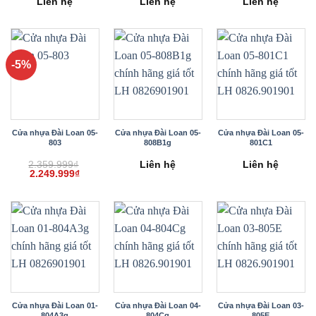
Liên hệ
Liên hệ
Liên hệ
-5%
Cửa nhựa Đài Loan 05-
Cửa nhựa Đài Loan 05-
Cửa nhựa Đài Loan 05-
803
808B1g
801C1
2.359.999
₫
Liên hệ
Liên hệ
Giá
Giá
2.249.999
₫
gốc
hiện
là:
tại
2.359.999₫.
là:
2.249.999₫.
Cửa nhựa Đài Loan 01-
Cửa nhựa Đài Loan 04-
Cửa nhựa Đài Loan 03-
804A3g
804Cg
805E