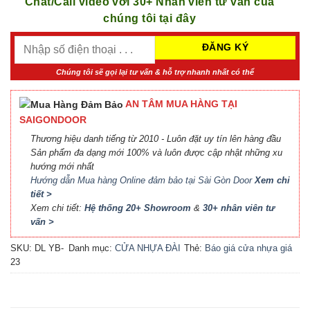
Chat/Call video với 30+ Nhân viên tư vấn của
chúng tôi tại đây
Chúng tôi sẽ gọi lại tư vấn & hỗ trợ nhanh nhất có thể
AN TÂM MUA HÀNG TẠI
SAIGONDOOR
Thương hiệu danh tiếng từ 2010 - Luôn đặt uy tín lên hàng đầu
Sản phẩm đa dạng mới 100% và luôn được cập nhật những xu
hướng mới nhất
Hướng dẫn Mua hàng Online đảm bảo tại Sài Gòn Door
Xem chi
tiết >
Xem chi tiết:
Hệ thống 20+ Showroom
&
30+ nhân viên tư
vấn >
SKU:
DL YB-
Danh mục:
CỬA NHỰA ĐÀI
Thẻ:
Báo giá cửa nhựa giá
23
LOAN
rẻ
,
Cửa nhựa Đài Loan
HCM
,
Cửa nhựa đúc Đài
Loan
,
cửa nhựa giá rẻ
,
Cửa
nhựa thường giá rẻ
,
Giá