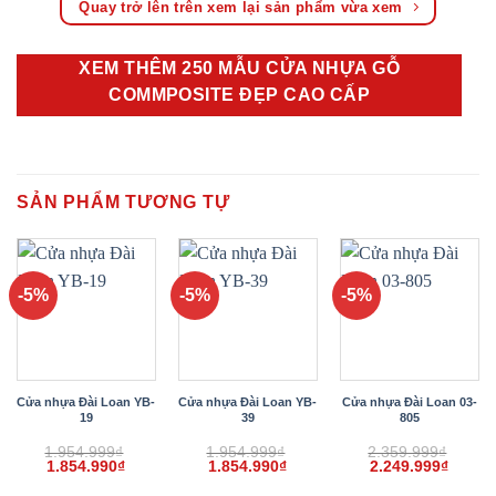
Quay trở lên trên xem lại sản phẩm vừa xem
XEM THÊM 250 MẪU CỬA NHỰA GỖ
COMMPOSITE ĐẸP CAO CẤP
SẢN PHẨM TƯƠNG TỰ
-5%
-5%
-5%
Cửa nhựa Đài Loan YB-
Cửa nhựa Đài Loan YB-
Cửa nhựa Đài Loan 03-
19
39
805
1.954.999
₫
1.954.999
₫
2.359.999
₫
Giá
Giá
Giá
Giá
Giá
Giá
1.854.990
₫
1.854.990
₫
2.249.999
₫
gốc
hiện
gốc
hiện
gốc
hiện
là:
tại
là:
tại
là:
tại