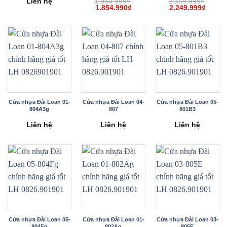
Liên hệ
1.954.999
₫
2.359.999
₫
Giá
Giá
Giá
Giá
1.854.990
₫
2.249.999
₫
gốc
hiện
gốc
hiện
là:
tại
là:
tại
1.954.999₫.
là:
2.359.999₫.
là:
1.854.990₫.
2.249.
Cửa nhựa Đài Loan 01-
Cửa nhựa Đài Loan 04-
Cửa nhựa Đài Loan 05-
804A3g
807
801B3
Liên hệ
Liên hệ
Liên hệ
Cửa nhựa Đài Loan 05-
Cửa nhựa Đài Loan 01-
Cửa nhựa Đài Loan 03-
804Fg
802Ag
805E