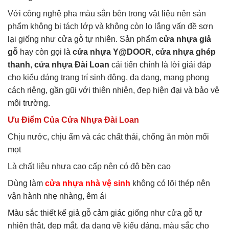
Với công nghệ pha màu sẳn bên trong vật liệu nên sản
phẩm không bị tách lớp và không còn lo lắng vấn đề sơn
lại giống như cửa gỗ tự nhiên. Sản phẩm
cửa nhựa giả
gỗ
hay còn gọi là
cửa nhựa Y@DOOR
,
cửa nhựa ghép
thanh
,
cửa nhựa Đài Loan
cải tiến chính là lời giải đáp
cho kiểu dáng trang trí sinh động, đa dạng, mang phong
cách riêng, gần gũi với thiên nhiên, đẹp hiện đại và bảo vệ
môi trường.
Ưu Điểm Của Cửa Nhựa Đài Loan
Chịu nước, chịu ẩm và các chất thải, chống ăn mòn mối
mọt
Là chất liệu nhựa cao cấp nên có độ bền cao
Dùng làm
cửa nhựa nhà vệ sinh
không có lõi thép nên
vận hành nhẹ nhàng, êm ái
Màu sắc thiết kế giả gỗ cảm giác giống như cửa gỗ tự
nhiên thật, đẹp mắt, đa dạng về kiểu dáng, màu sắc cho