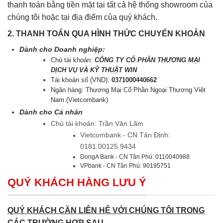
thanh toán bằng tiền mặt tại tất cả hệ thống showroom của
chúng tôi hoặc tại địa điểm của quý khách.
2. THANH TOÁN QUA HÌNH THỨC CHUYỂN KHOẢN
Dành cho Doanh nghiệp:
Chủ tài khoản:
CÔNG TY CỔ PHẦN THƯƠNG MẠI
DỊCH VỤ VÀ KỸ THUẬT WIN
Tài khoản số (VND):
0371000440662
Ngân hàng: Thương Mại Cổ Phần Ngoại Thương Việt
Nam (Vietcombank)
Dành cho Cá nhân
Chủ tài khoản: Trần Văn Lãm
Vietcombank - CN Tân Định:
0181.00125.9434
DongA Bank - CN Tân Phú: 0110040988
VPbank - CN Tân Phú: 90195751
QUÝ KHÁCH HÀNG LƯU Ý
QUÝ KHÁCH CẦN LIÊN HỆ VỚI CHÚNG TÔI TRONG
CÁC TRƯỜNG HỢP SAU