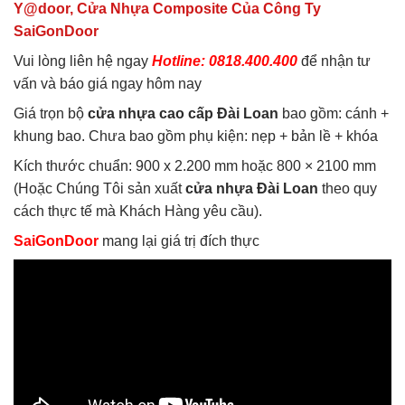
Y@door, Cửa Nhựa Composite Của Công Ty
SaiGonDoor
Vui lòng liên hệ ngay
Hotline: 0818.400.400
để nhận tư
vấn và báo giá ngay hôm nay
Giá trọn bộ
cửa nhựa cao cấp Đài Loan
bao gồm: cánh +
khung bao. Chưa bao gồm phụ kiện: nẹp + bản lề + khóa
Kích thước chuẩn: 900 x 2.200 mm hoặc 800 × 2100 mm
(Hoặc Chúng Tôi sản xuất
cửa nhựa Đài Loan
theo quy
cách thực tế mà Khách Hàng yêu cầu).
SaiGonDoor
mang lại giá trị đích thực