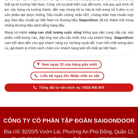
thất tại thị trường Việt Nam. Cùng với sự phát triển của đất nước, trải qua quá trình nỗ
lực xây dựng và trưởng thành, đến nay chúng tôi tự hào là một trong số ít đơn vị có
sản phẩm đạt được những Tiêu chuẩn chứng nhận ISO, chứng nhận hợp chuẩn hợp
quy theo tiêu chuẩn tại Việt Nam và thương hiệu
SaigonDoor
đã trở thành một trong
những thương hiệu danh tiếng hàng đầu.
Mang sứ mệnh
nâng cao chất lượng cuộc sống
thông qua việc cung cấp các sản
phẩm chất lượng cao, đáp ứng mọi yêu cầu khắc khe của khách hàng.
SaigonDoor
cam kết đem đến cho quý khách hàng sự hài lòng tuyệt đối. Cam kết chất lượng dịch
vụ, giá thành & chính sách chăm sóc khách hàng luôn tốt nhất tại Việt Nam.
Xem ngay 33 cửa hàng gần nhất
Liên hệ ngay 20+ Nhân viên tư vấn
Tổng đài tư vấn dịch vụ: 0818.400.400
CÔNG TY CỔ PHẦN TẬP ĐOÀN SAIGONDOOR
Địa chỉ: 92/20/5 Vườn Lài, Phường An Phú Đông, Quận 12,