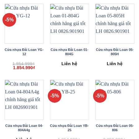
1.954.999₫.
là:
1.954.999₫.
là:
2.359.999₫.
là:
1.854.990₫.
1.854.990₫.
2.249.
-5%
Cửa nhựa Đài Loan YG-
Cửa nhựa Đài Loan 01-
Cửa nhựa Đài Loan 05-
12
804G
805H
1.954.999
₫
Liên hệ
Liên hệ
Giá
Giá
1.854.990
₫
gốc
hiện
là:
tại
1.954.999₫.
là:
1.854.990₫.
-5%
-5%
Cửa nhựa Đài Loan 04-
Cửa nhựa Đài Loan YB-
Cửa nhựa Đài Loan 05-
804A4g
25
806