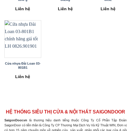
Liên hệ
Liên hệ
Liên hệ
Cửa nhựa Đài Loan 03-
801B1
Liên hệ
HỆ THỐNG SIÊU THỊ CỬA & NỘI THẤT SAIGONDOOR
SaigonDoor.vn
là thương hiệu danh tiếng thuộc Công Ty Cổ Phần Tập Đoàn
SaigonDoor có tiền thân là Công Ty CP Thương Mại Dịch Vụ Và Kỹ Thuật WIN, Đơn vị
có hơn 15 năm chuyên môn về nghiên cứu, sản xuất, phân phối các loại cửa & nội