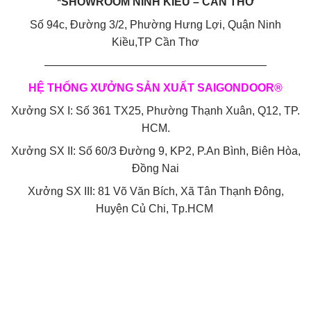
*SHOWROOM NINH KIỀU – CẦN THƠ
Số 94c, Đường 3/2, Phường Hưng Lợi, Quận Ninh
Kiều,TP Cần Thơ
————————————————————
HỆ THỐNG XƯỞNG SẢN XUẤT SAIGONDOOR®
Xưởng SX I: Số 361 TX25, Phường Thạnh Xuân, Q12, TP.
HCM.
Xưởng SX II: Số 60/3 Đường 9, KP2, P.An Bình, Biên Hòa,
Đồng Nai
Xưởng SX III: 81 Võ Văn Bích, Xã Tân Thạnh Đông,
Huyện Củ Chi, Tp.HCM