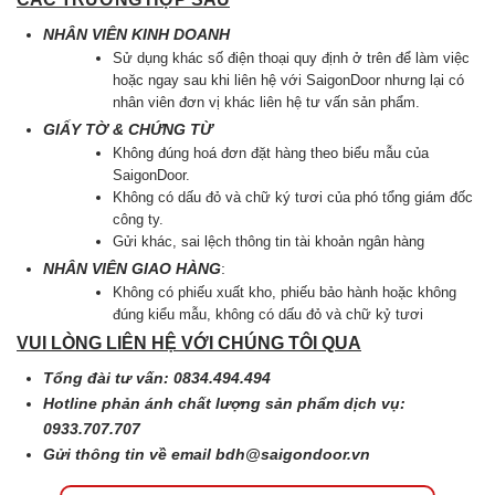
NHÂN VIÊN KINH DOANH
Sử dụng khác số điện thoại quy định ở trên để làm việc
hoặc ngay sau khi liên hệ với SaigonDoor nhưng lại có
nhân viên đơn vị khác liên hệ tư vấn sản phẩm.
GIẤY TỜ & CHỨNG TỪ
Không đúng hoá đơn đặt hàng theo biểu mẫu của
SaigonDoor.
Không có dấu đỏ và chữ ký tươi của phó tổng giám đốc
công ty.
Gửi khác, sai lệch thông tin tài khoản ngân hàng
NHÂN VIÊN GIAO HÀNG
:
Không có phiếu xuất kho, phiếu bảo hành hoặc không
đúng kiểu mẫu, không có dấu đỏ và chữ kỷ tươi
VUI LÒNG LIÊN HỆ VỚI CHÚNG TÔI QUA
Tổng đài tư vấn: 0834.494.494
Hotline phản ánh chất lượng sản phẩm dịch vụ:
0933.707.707
Gửi thông tin về email
bdh@saigondoor.vn