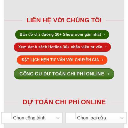
LIÊN HỆ VỚI CHÚNG TÔI
Bản đồ chỉ đường 20+ Showroom gần nhất
Xem danh sách Hotline 30+ nhân viên tư vấn
ĐẶT LỊCH HẸN TƯ VẤN VỚI CHUYÊN GIA
CÔNG CỤ DỰ TOÁN CHI PHÍ ONLINE
DỰ TOÁN CHI PHÍ ONLINE