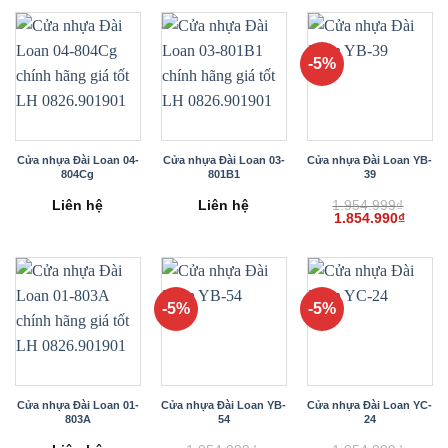
2.359.999₫.
là:
2.249.999₫.
-5%
Cửa nhựa Đài Loan 04-
Cửa nhựa Đài Loan 03-
Cửa nhựa Đài Loan YB-
804Cg
801B1
39
Liên hệ
Liên hệ
1.954.999
₫
Giá
Giá
1.854.990
₫
gốc
hiện
là:
tại
1.954.999₫.
là:
1.854.
-5%
-5%
Cửa nhựa Đài Loan 01-
Cửa nhựa Đài Loan YB-
Cửa nhựa Đài Loan YC-
803A
54
24