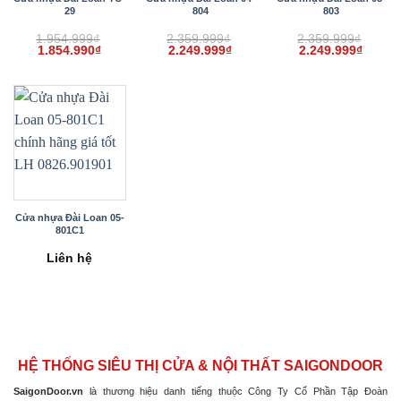
29
804
803
1.954.999
₫
2.359.999
₫
2.359.999
₫
Giá
Giá
Giá
Giá
Giá
Giá
1.854.990
₫
2.249.999
₫
2.249.999
₫
gốc
hiện
gốc
hiện
gốc
hiện
là:
tại
là:
tại
là:
tại
1.954.999₫.
là:
2.359.999₫.
là:
2.359.999₫.
là:
1.854.990₫.
2.249.999₫.
2.249.
Cửa nhựa Đài Loan 05-
801C1
Liên hệ
HỆ THỐNG SIÊU THỊ CỬA & NỘI THẤT SAIGONDOOR
SaigonDoor.vn
là thương hiệu danh tiếng thuộc Công Ty Cổ Phần Tập Đoàn