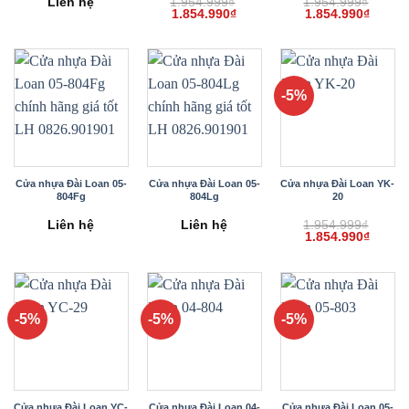
Liên hệ
1.954.999
₫
1.954.999
₫
Giá
Giá
Giá
Giá
1.854.990
₫
1.854.990
₫
gốc
hiện
gốc
hiện
là:
tại
là:
tại
1.954.999₫.
là:
1.954.999₫.
là:
1.854.990₫.
1.854.
-5%
Cửa nhựa Đài Loan 05-
Cửa nhựa Đài Loan 05-
Cửa nhựa Đài Loan YK-
804Fg
804Lg
20
Liên hệ
Liên hệ
1.954.999
₫
Giá
Giá
1.854.990
₫
gốc
hiện
là:
tại
1.954.999₫.
là:
1.854.
-5%
-5%
-5%
Cửa nhựa Đài Loan YC-
Cửa nhựa Đài Loan 04-
Cửa nhựa Đài Loan 05-