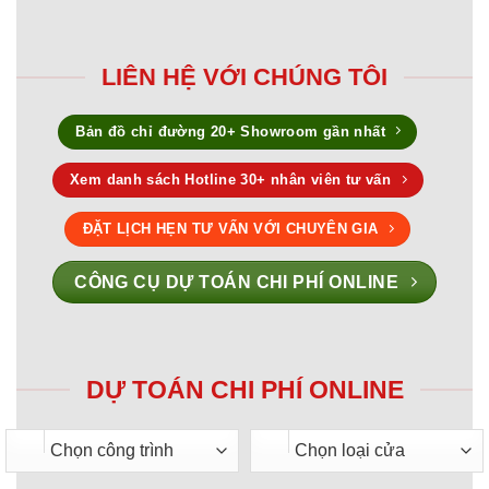
LIÊN HỆ VỚI CHÚNG TÔI
Bản đồ chỉ đường 20+ Showroom gần nhất
Xem danh sách Hotline 30+ nhân viên tư vấn
ĐẶT LỊCH HẸN TƯ VẤN VỚI CHUYÊN GIA
CÔNG CỤ DỰ TOÁN CHI PHÍ ONLINE
DỰ TOÁN CHI PHÍ ONLINE