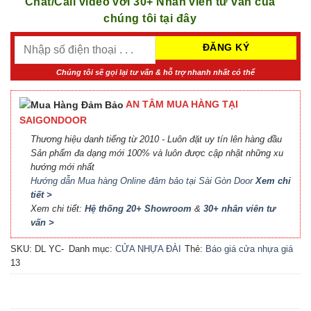
Chat/Call video với 30+ Nhân viên tư vấn của
chúng tôi tại đây
Chúng tôi sẽ gọi lại tư vấn & hỗ trợ nhanh nhất có thể
AN TÂM MUA HÀNG TẠI
SAIGONDOOR
Thương hiệu danh tiếng từ 2010 - Luôn đặt uy tín lên hàng đầu
Sản phẩm đa dạng mới 100% và luôn được cập nhật những xu
hướng mới nhất
Hướng dẫn Mua hàng Online đảm bảo tại Sài Gòn Door
Xem chi
tiết >
Xem chi tiết:
Hệ thống 20+ Showroom
&
30+ nhân viên tư
vấn >
SKU:
DL YC-
Danh mục:
CỬA NHỰA ĐÀI
Thẻ:
Báo giá cửa nhựa giá
13
LOAN
rẻ
,
Cửa nhựa Đài Loan
HCM
,
Cửa nhựa đúc Đài
Loan
,
cửa nhựa giá rẻ
,
Cửa
nhựa thường giá rẻ
,
Giá