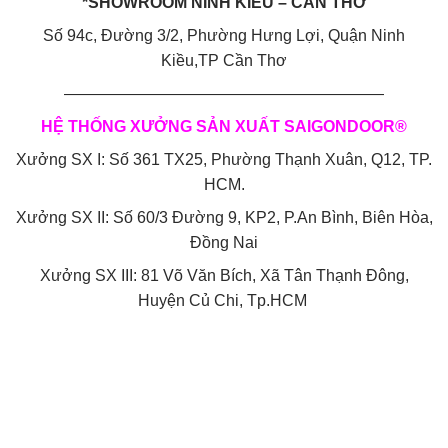
*SHOWROOM NINH KIỀU – CẦN THƠ
Số 94c, Đường 3/2, Phường Hưng Lợi, Quận Ninh
Kiều,TP Cần Thơ
————————————————————
HỆ THỐNG XƯỞNG SẢN XUẤT SAIGONDOOR®
Xưởng SX I: Số 361 TX25, Phường Thạnh Xuân, Q12, TP.
HCM.
Xưởng SX II: Số 60/3 Đường 9, KP2, P.An Bình, Biên Hòa,
Đồng Nai
Xưởng SX III: 81 Võ Văn Bích, Xã Tân Thạnh Đông,
Huyện Củ Chi, Tp.HCM