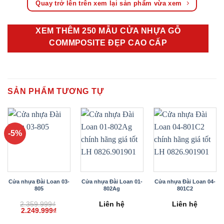
Quay trở lên trên xem lại sản phẩm vừa xem
XEM THÊM 250 MẪU CỬA NHỰA GỖ
COMMPOSITE ĐẸP CAO CẤP
SẢN PHẨM TƯƠNG TỰ
-5%
Cửa nhựa Đài Loan 03-
Cửa nhựa Đài Loan 01-
Cửa nhựa Đài Loan 04-
805
802Ag
801C2
2.359.999
₫
Liên hệ
Liên hệ
Giá
Giá
2.249.999
₫
gốc
hiện
là:
tại