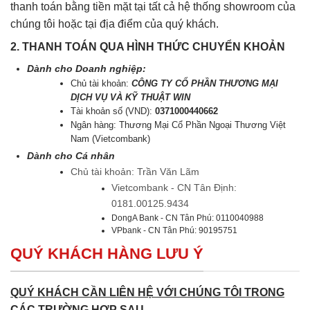
thanh toán bằng tiền mặt tại tất cả hệ thống showroom của
chúng tôi hoặc tại địa điểm của quý khách.
2. THANH TOÁN QUA HÌNH THỨC CHUYỂN KHOẢN
Dành cho Doanh nghiệp:
Chủ tài khoản:
CÔNG TY CỔ PHẦN THƯƠNG MẠI
DỊCH VỤ VÀ KỸ THUẬT WIN
Tài khoản số (VND):
0371000440662
Ngân hàng: Thương Mại Cổ Phần Ngoại Thương Việt
Nam (Vietcombank)
Dành cho Cá nhân
Chủ tài khoản: Trần Văn Lãm
Vietcombank - CN Tân Định:
0181.00125.9434
DongA Bank - CN Tân Phú: 0110040988
VPbank - CN Tân Phú: 90195751
QUÝ KHÁCH HÀNG LƯU Ý
QUÝ KHÁCH CẦN LIÊN HỆ VỚI CHÚNG TÔI TRONG
CÁC TRƯỜNG HỢP SAU