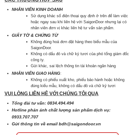
NHÂN VIÊN KINH DOANH
Sử dụng khác số điện thoại quy định ở trên để làm việc
hoặc ngay sau khi liên hệ với SaigonDoor nhưng lại có
nhân viên đơn vị khác liên hệ tư vấn sản phẩm.
GIẤY TỜ & CHỨNG TỪ
Không đúng hoá đơn đặt hàng theo biểu mẫu của
SaigonDoor.
Không có dấu đỏ và chữ ký tươi của phó tổng giám đốc
công ty.
Gửi khác, sai lệch thông tin tài khoản ngân hàng
NHÂN VIÊN GIAO HÀNG
:
Không có phiếu xuất kho, phiếu bảo hành hoặc không
đúng kiểu mẫu, không có dấu đỏ và chữ kỷ tươi
VUI LÒNG LIÊN HỆ VỚI CHÚNG TÔI QUA
Tổng đài tư vấn: 0834.494.494
Hotline phản ánh chất lượng sản phẩm dịch vụ:
0933.707.707
Gửi thông tin về email
bdh@saigondoor.vn