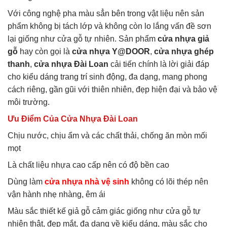
Với công nghệ pha màu sẳn bên trong vật liệu nên sản
phẩm không bị tách lớp và không còn lo lắng vấn đề sơn
lại giống như cửa gỗ tự nhiên. Sản phẩm
cửa nhựa giả
gỗ
hay còn gọi là
cửa nhựa Y@DOOR
,
cửa nhựa ghép
thanh
,
cửa nhựa Đài Loan
cải tiến chính là lời giải đáp
cho kiểu dáng trang trí sinh động, đa dạng, mang phong
cách riêng, gần gũi với thiên nhiên, đẹp hiện đại và bảo vệ
môi trường.
Ưu Điểm Của Cửa Nhựa Đài Loan
Chịu nước, chịu ẩm và các chất thải, chống ăn mòn mối
mọt
Là chất liệu nhựa cao cấp nên có độ bền cao
Dùng làm
cửa nhựa nhà vệ sinh
không có lõi thép nên
vận hành nhẹ nhàng, êm ái
Màu sắc thiết kế giả gỗ cảm giác giống như cửa gỗ tự
nhiên thật, đẹp mắt, đa dạng về kiểu dáng, màu sắc cho