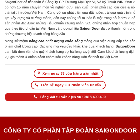
SaigonDoor có tiền thân là Công Ty CP Thương Mại Dịch Vụ Và Kỹ Thuật WIN, Đơn vị
có hơn 15 năm chuyên môn về nghiên cứu, sản xuất, phân phối các loại cửa & nội
thất tại thị trường Việt Nam. Cùng với sự phát triển của đất nước, trải qua quá trình nỗ
lực xây dựng và trưởng thành, đến nay chúng tôi tự hào là một trong số ít đơn vị có
sản phẩm đạt được những Tiêu chuẩn chứng nhận ISO, chứng nhận hợp chuẩn hợp
quy theo tiêu chuẩn tại Việt Nam và thương hiệu
SaigonDoor
đã trở thành một trong
những thương hiệu danh tiếng hàng đầu.
Mang sứ mệnh
nâng cao chất lượng cuộc sống
thông qua việc cung cấp các sản
phẩm chất lượng cao, đáp ứng mọi yêu cầu khắc khe của khách hàng.
SaigonDoor
cam kết đem đến cho quý khách hàng sự hài lòng tuyệt đối. Cam kết chất lượng dịch
vụ, giá thành & chính sách chăm sóc khách hàng luôn tốt nhất tại Việt Nam.
Xem ngay 33 cửa hàng gần nhất
Liên hệ ngay 20+ Nhân viên tư vấn
Tổng đài tư vấn dịch vụ: 0818.400.400
CÔNG TY CỔ PHẦN TẬP ĐOÀN SAIGONDOOR