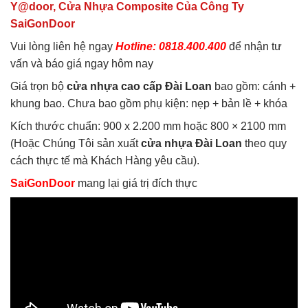
Y@door, Cửa Nhựa Composite Của Công Ty
SaiGonDoor
Vui lòng liên hệ ngay
Hotline: 0818.400.400
để nhận tư
vấn và báo giá ngay hôm nay
Giá trọn bộ
cửa nhựa cao cấp Đài Loan
bao gồm: cánh +
khung bao. Chưa bao gồm phụ kiện: nẹp + bản lề + khóa
Kích thước chuẩn: 900 x 2.200 mm hoặc 800 × 2100 mm
(Hoặc Chúng Tôi sản xuất
cửa nhựa Đài Loan
theo quy
cách thực tế mà Khách Hàng yêu cầu).
SaiGonDoor
mang lại giá trị đích thực