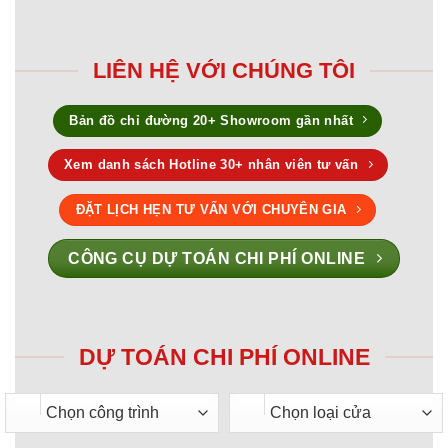
LIÊN HỆ VỚI CHÚNG TÔI
Bản đồ chỉ đường 20+ Showroom gần nhất
Xem danh sách Hotline 30+ nhân viên tư vấn
ĐẶT LỊCH HẸN TƯ VẤN VỚI CHUYÊN GIA
CÔNG CỤ DỰ TOÁN CHI PHÍ ONLINE
DỰ TOÁN CHI PHÍ ONLINE