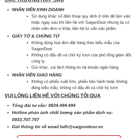
NHÂN VIÊN KINH DOANH
Sử dụng khác số điện thoại quy định ở trên để làm việc
hoặc ngay sau khi liên hệ với SaigonDoor nhưng lại có
nhân viên đơn vị khác liên hệ tư vấn sản phẩm.
GIẤY TỜ & CHỨNG TỪ
Không đúng hoá đơn đặt hàng theo biểu mẫu của
SaigonDoor.
Không có dấu đỏ và chữ ký tươi của phó tổng giám đốc
công ty.
Gửi khác, sai lệch thông tin tài khoản ngân hàng
NHÂN VIÊN GIAO HÀNG
:
Không có phiếu xuất kho, phiếu bảo hành hoặc không
đúng kiểu mẫu, không có dấu đỏ và chữ kỷ tươi
VUI LÒNG LIÊN HỆ VỚI CHÚNG TÔI QUA
Tổng đài tư vấn: 0834.494.494
Hotline phản ánh chất lượng sản phẩm dịch vụ:
0933.707.707
Gửi thông tin về email
bdh@saigondoor.vn