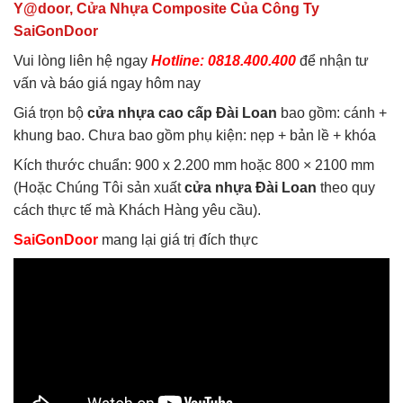
Y@door, Cửa Nhựa Composite Của Công Ty
SaiGonDoor
Vui lòng liên hệ ngay
Hotline: 0818.400.400
để nhận tư
vấn và báo giá ngay hôm nay
Giá trọn bộ
cửa nhựa cao cấp Đài Loan
bao gồm: cánh +
khung bao. Chưa bao gồm phụ kiện: nẹp + bản lề + khóa
Kích thước chuẩn: 900 x 2.200 mm hoặc 800 × 2100 mm
(Hoặc Chúng Tôi sản xuất
cửa nhựa Đài Loan
theo quy
cách thực tế mà Khách Hàng yêu cầu).
SaiGonDoor
mang lại giá trị đích thực