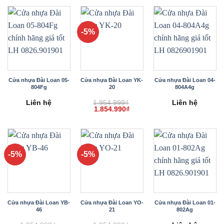
1.954.999₫.
là:
1.954.999₫.
là:
1.854.990₫.
1.854.990₫.
-5%
Cửa nhựa Đài Loan 05-
Cửa nhựa Đài Loan YK-
Cửa nhựa Đài Loan 04-
804Fg
20
804A4g
Liên hệ
1.954.999
₫
Liên hệ
Giá
Giá
1.854.990
₫
gốc
hiện
là:
tại
1.954.999₫.
là:
1.854.990₫.
-5%
-5%
Cửa nhựa Đài Loan YB-
Cửa nhựa Đài Loan YO-
Cửa nhựa Đài Loan 01-
46
21
802Ag