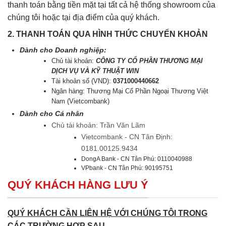
thanh toán bằng tiền mặt tại tất cả hệ thống showroom của
chúng tôi hoặc tại địa điểm của quý khách.
2. THANH TOÁN QUA HÌNH THỨC CHUYỂN KHOẢN
Dành cho Doanh nghiệp:
Chủ tài khoản:
CÔNG TY CỔ PHẦN THƯƠNG MẠI
DỊCH VỤ VÀ KỸ THUẬT WIN
Tài khoản số (VND):
0371000440662
Ngân hàng: Thương Mại Cổ Phần Ngoại Thương Việt
Nam (Vietcombank)
Dành cho Cá nhân
Chủ tài khoản: Trần Văn Lãm
Vietcombank - CN Tân Định:
0181.00125.9434
DongA Bank - CN Tân Phú: 0110040988
VPbank - CN Tân Phú: 90195751
QUÝ KHÁCH HÀNG LƯU Ý
QUÝ KHÁCH CẦN LIÊN HỆ VỚI CHÚNG TÔI TRONG
CÁC TRƯỜNG HỢP SAU