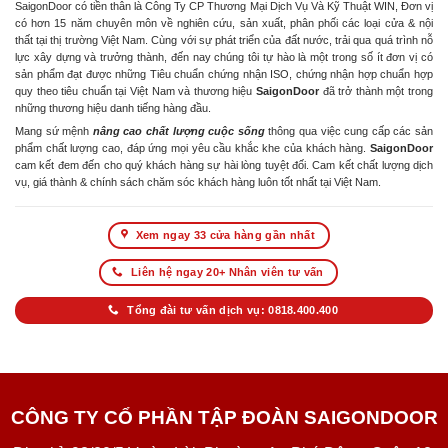
SaigonDoor có tiền thân là Công Ty CP Thương Mại Dịch Vụ Và Kỹ Thuật WIN, Đơn vị
có hơn 15 năm chuyên môn về nghiên cứu, sản xuất, phân phối các loại cửa & nội
thất tại thị trường Việt Nam. Cùng với sự phát triển của đất nước, trải qua quá trình nỗ
lực xây dựng và trưởng thành, đến nay chúng tôi tự hào là một trong số ít đơn vị có
sản phẩm đạt được những Tiêu chuẩn chứng nhận ISO, chứng nhận hợp chuẩn hợp
quy theo tiêu chuẩn tại Việt Nam và thương hiệu
SaigonDoor
đã trở thành một trong
những thương hiệu danh tiếng hàng đầu.
Mang sứ mệnh
nâng cao chất lượng cuộc sống
thông qua việc cung cấp các sản
phẩm chất lượng cao, đáp ứng mọi yêu cầu khắc khe của khách hàng.
SaigonDoor
cam kết đem đến cho quý khách hàng sự hài lòng tuyệt đối. Cam kết chất lượng dịch
vụ, giá thành & chính sách chăm sóc khách hàng luôn tốt nhất tại Việt Nam.
Xem ngay 33 cửa hàng gần nhất
Liên hệ ngay 20+ Nhân viên tư vấn
Tổng đài tư vấn dịch vụ: 0818.400.400
CÔNG TY CỔ PHẦN TẬP ĐOÀN SAIGONDOOR