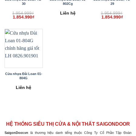
30
802Cg
29
1.954.999
₫
Liên hệ
1.954.999
₫
Giá
Giá
Giá
Giá
1.854.990
₫
1.854.990
₫
gốc
hiện
gốc
hiện
là:
tại
là:
tại
1.954.999₫.
là:
1.954.999₫.
là:
1.854.990₫.
1.854.
Cửa nhựa Đài Loan 01-
804G
Liên hệ
HỆ THỐNG SIÊU THỊ CỬA & NỘI THẤT SAIGONDOOR
SaigonDoor.vn
là thương hiệu danh tiếng thuộc Công Ty Cổ Phần Tập Đoàn