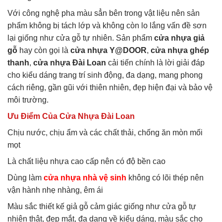
Với công nghệ pha màu sẳn bên trong vật liệu nên sản
phẩm không bị tách lớp và không còn lo lắng vấn đề sơn
lại giống như cửa gỗ tự nhiên. Sản phẩm
cửa nhựa giả
gỗ
hay còn gọi là
cửa nhựa Y@DOOR
,
cửa nhựa ghép
thanh
,
cửa nhựa Đài Loan
cải tiến chính là lời giải đáp
cho kiểu dáng trang trí sinh động, đa dạng, mang phong
cách riêng, gần gũi với thiên nhiên, đẹp hiện đại và bảo vệ
môi trường.
Ưu Điểm Của Cửa Nhựa Đài Loan
Chịu nước, chịu ẩm và các chất thải, chống ăn mòn mối
mọt
Là chất liệu nhựa cao cấp nên có độ bền cao
Dùng làm
cửa nhựa nhà vệ sinh
không có lõi thép nên
vận hành nhẹ nhàng, êm ái
Màu sắc thiết kế giả gỗ cảm giác giống như cửa gỗ tự
nhiên thật, đẹp mắt, đa dạng về kiểu dáng, màu sắc cho