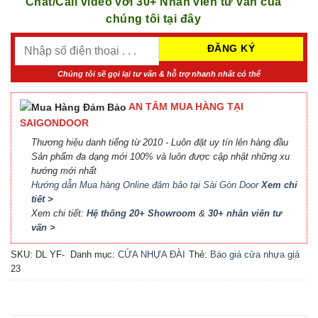
Chat/Call video với 30+ Nhân viên tư vấn của
chúng tôi tại đây
Chúng tôi sẽ gọi lại tư vấn & hỗ trợ nhanh nhất có thể
AN TÂM MUA HÀNG TẠI
SAIGONDOOR
Thương hiệu danh tiếng từ 2010 - Luôn đặt uy tín lên hàng đầu
Sản phẩm đa dạng mới 100% và luôn được cập nhật những xu
hướng mới nhất
Hướng dẫn Mua hàng Online đảm bảo tại Sài Gòn Door
Xem chi
tiết >
Xem chi tiết:
Hệ thống 20+ Showroom
&
30+ nhân viên tư
vấn >
SKU:
DL YF-
Danh mục:
CỬA NHỰA ĐÀI
Thẻ:
Báo giá cửa nhựa giá
23
LOAN
rẻ
,
Cửa nhựa Đài Loan
HCM
,
Cửa nhựa đúc Đài
Loan
,
cửa nhựa giá rẻ
,
Cửa
nhựa thường giá rẻ
,
Giá