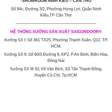
*SHOWROOM NINH KIỀU – CẦN THƠ
Số 94c, Đường 3/2, Phường Hưng Lợi, Quận Ninh
Kiều,TP Cần Thơ
————————————————————
HỆ THỐNG XƯỞNG SẢN XUẤT SAIGONDOOR®
Xưởng SX I: Số 361 TX25, Phường Thạnh Xuân, Q12, TP.
HCM.
Xưởng SX II: Số 60/3 Đường 9, KP2, P.An Bình, Biên Hòa,
Đồng Nai
Xưởng SX III: 81 Võ Văn Bích, Xã Tân Thạnh Đông,
Huyện Củ Chi, Tp.HCM