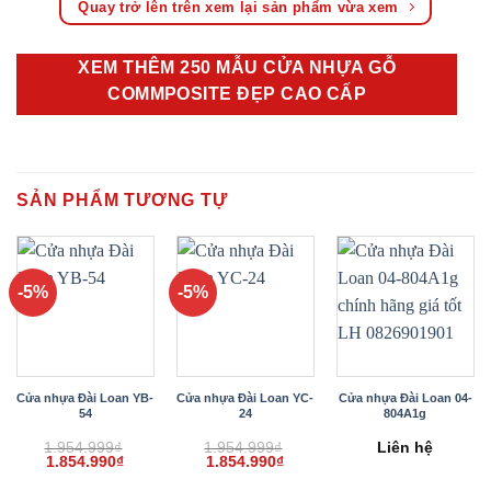
Quay trở lên trên xem lại sản phẩm vừa xem
XEM THÊM 250 MẪU CỬA NHỰA GỖ
COMMPOSITE ĐẸP CAO CẤP
SẢN PHẨM TƯƠNG TỰ
-5%
-5%
Cửa nhựa Đài Loan YB-
Cửa nhựa Đài Loan YC-
Cửa nhựa Đài Loan 04-
54
24
804A1g
1.954.999
₫
1.954.999
₫
Liên hệ
Giá
Giá
Giá
Giá
1.854.990
₫
1.854.990
₫
gốc
hiện
gốc
hiện
là:
tại
là:
tại