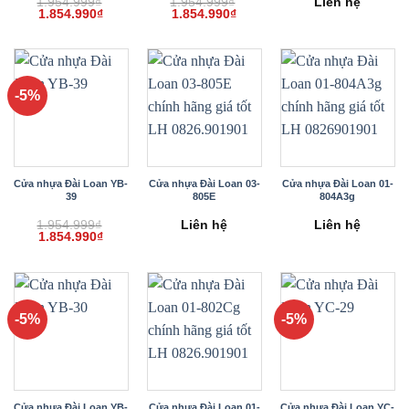
1.954.999
₫
1.954.999
₫
Liên hệ
Giá
Giá
Giá
Giá
1.854.990
₫
1.854.990
₫
gốc
hiện
gốc
hiện
là:
tại
là:
tại
1.954.999₫.
là:
1.954.999₫.
là:
1.854.990₫.
1.854.990₫.
-5%
Cửa nhựa Đài Loan YB-
Cửa nhựa Đài Loan 03-
Cửa nhựa Đài Loan 01-
39
805E
804A3g
1.954.999
₫
Liên hệ
Liên hệ
Giá
Giá
1.854.990
₫
gốc
hiện
là:
tại
1.954.999₫.
là:
1.854.990₫.
-5%
-5%
Cửa nhựa Đài Loan YB-
Cửa nhựa Đài Loan 01-
Cửa nhựa Đài Loan YC-