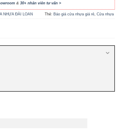
Showroom
&
30+ nhân viên tư vấn >
A NHỰA ĐÀI LOAN
Thẻ:
Báo giá cửa nhựa giá rẻ
,
Cửa nhựa
Đài Loan HCM
,
Cửa nhựa đúc Đài Loan
,
cửa nhựa giá rẻ
,
Cửa nhựa thường giá
rẻ
,
Giá cửa nhựa Đài Loan
,
Giá cửa
nhựa nhà vệ sinh