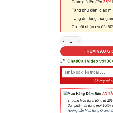
Giảm giá lên đến
25%
k
Tặng phụ kiện, giao miễ
Tặng đồ dùng thông minh
Cơ hội nhận ưu đãi 50
Cửa nhựa Đài Loan YW-21 số 
THÊM VÀO GI
Chat/Call video với 30
Chúng tôi s
AN TÂ
Thương hiệu danh tiếng từ 2010
Sản phẩm đa dạng mới 100% v
Hướng dẫn Mua hàng Online đ