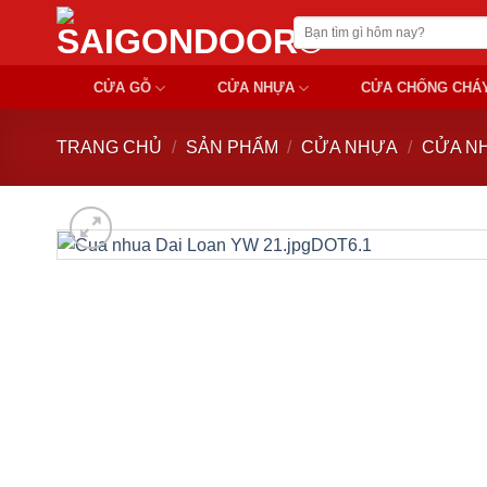
Chuyển
Tìm
đến
kiếm:
nội
CỬA GỖ
CỬA NHỰA
CỬA CHỐNG CHÁ
dung
TRANG CHỦ
/
SẢN PHẨM
/
CỬA NHỰA
/
CỬA NH