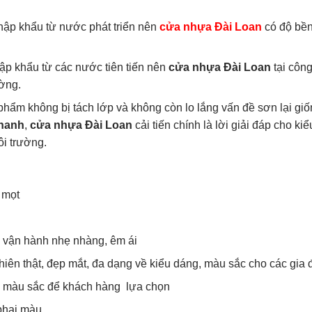
hập khẩu từ nước phát triển nên
cửa nhựa Đài Loan
có độ bền
ập khẩu từ các nước tiên tiến nên
cửa nhựa Đài Loan
tại công
ường.
hẩm không bị tách lớp và không còn lo lắng vấn đề sơn lại g
thanh
,
cửa nhựa Đài Loan
cải tiến chính là lời giải đáp cho
ôi trường.
 mọt
n vận hành nhẹ nhàng, êm ái
hiên thật, đẹp mắt, đa dạng về kiểu dáng, màu sắc cho các gia 
u màu sắc để khách hàng lựa chọn
phai màu.