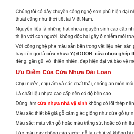
Chúng tôi có dây chuyền công nghệ sơn phủ hiện đại n
thuật cũng như thời tiết tại Việt Nam.
Nguyên liệu là những hạt nhựa nguyên sinh cao cấp nh
thiện với con người, không độc hại gây ô nhiễm môi tr
Với công nghệ pha màu sẳn bên trong vật liệu nên sản p
hay còn gọi là
cửa nhựa Y@DOOR
,
cửa nhựa ghép 
riêng, gần gũi với thiên nhiên, đẹp hiện đại và bảo vệ m
Ưu Điểm Của Cửa Nhựa Đài Loan
Chịu nước, chịu ẩm và các chất thải, chống ăn mòn mối
Là chất liệu nhựa cao cấp nên có độ bền cao
Dùng làm
cửa nhựa nhà vệ sinh
không có lõi thép nê
Màu sắc thiết kế giả gỗ cảm giác giống như cửa gỗ tự n
Màu sắc: màu vân gỗ hoặc màu trắng sứ, hoặc có nhiề
Lớp màu dày chống cào xước, dễ lau chùi và không bị 