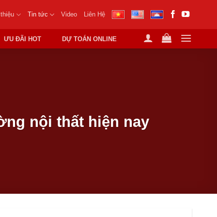
 thiệu
Tin tức
Video
Liên Hệ
ƯU ĐÃI HOT
DỰ TOÁN ONLINE
ờng nội thất hiện nay