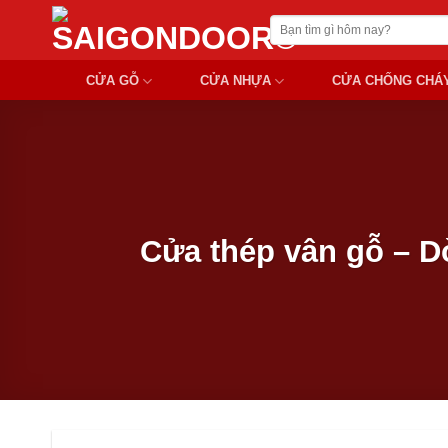
Chuyển
Tìm
đến
kiếm:
nội
CỬA GỖ
CỬA NHỰA
CỬA CHỐNG CHÁ
dung
Cửa thép vân gỗ – Dò