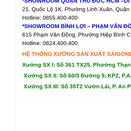
*SHOWROOM QUẬN THỦ ĐỨC HCM –DĨ
21, Quốc Lộ 1K, Phường Linh Xuân, Quậ
Hotline: 0855.400.400
*SHOWROOM BÌNH LỢI – PHẠM VĂN Đ
615 Phạm Văn Đồng, Phường Hiệp Bình 
Hotline: 0824.400.400
HỆ THỐNG XƯỞNG SẢN XUẤT SAIGO
Xưởng SX I: Số 361 TX25, Phường Thạn
Xưởng SX II: Số 60/3 Đường 9, KP2, P.A
Xưởng SX III: Số 35T2 Vườn Lài, P. An 