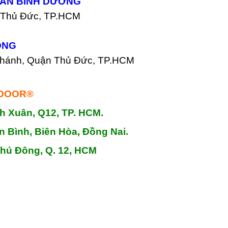
 AN BÌNH DƯƠNG
n Thủ Đức, TP.HCM
ỒNG
Chánh, Quận Thủ Đức, TP.HCM
NDOOR®
h Xuân, Q12, TP. HCM.
n Bình, Biên Hòa, Đồng Nai.
Phú Đông, Q. 12, HCM