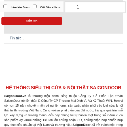
Làm kín Foam
Cột Bắn silicon
KIỂM TRA
Tin tức
.
HỆ THỐNG SIÊU THỊ CỬA & NỘI THẤT SAIGONDOOR
SaigonDoor.vn
là thương hiệu danh tiếng thuộc Công Ty Cổ Phần Tập Đoàn
SaigonDoor có tiền thân là Công Ty CP Thương Mại Dịch Vụ Và Kỹ Thuật WIN, Đơn vị
có hơn 15 năm chuyên môn về nghiên cứu, sản xuất, phân phối các loại cửa & nội
thất tại thị trường Việt Nam. Cùng với sự phát triển của đất nước, trải qua quá trình nỗ
lực xây dựng và trưởng thành, đến nay chúng tôi tự hào là một trong số ít đơn vị có
sản phẩm đạt được những Tiêu chuẩn chứng nhận ISO, chứng nhận hợp chuẩn hợp
quy theo tiêu chuẩn tại Việt Nam và thương hiệu
SaigonDoor
đã trở thành một trong