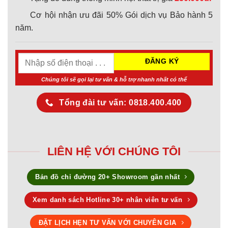
Cơ hội nhận ưu đãi 50% Gói dịch vụ Bảo hành 5
năm.
Chúng tôi sẽ gọi lại tư vấn & hỗ trợ nhanh nhất có thể
Tổng đài tư vấn: 0818.400.400
LIÊN HỆ VỚI CHÚNG TÔI
Bản đồ chỉ đường 20+ Showroom gần nhất
Xem danh sách Hotline 30+ nhân viên tư vấn
ĐẶT LỊCH HẸN TƯ VẤN VỚI CHUYÊN GIA