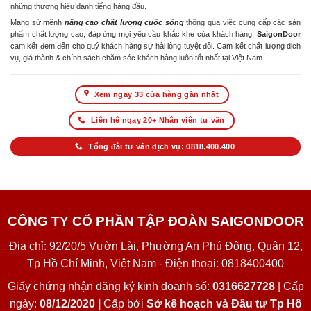
những thương hiệu danh tiếng hàng đầu.
Mang sứ mệnh
nâng cao chất lượng cuộc sống
thông qua việc cung cấp các sản
phẩm chất lượng cao, đáp ứng mọi yêu cầu khắc khe của khách hàng.
SaigonDoor
cam kết đem đến cho quý khách hàng sự hài lòng tuyệt đối. Cam kết chất lượng dịch
vụ, giá thành & chính sách chăm sóc khách hàng luôn tốt nhất tại Việt Nam.
Xem ngay 33 cửa hàng gần nhất
Liên hệ ngay 20+ Nhân viên tư vấn
Tổng đài tư vấn dịch vụ: 0818.400.400
CÔNG TY CỔ PHẦN TẬP ĐOÀN SAIGONDOOR
Địa chỉ: 92/20/5 Vườn Lài, Phường An Phú Đông, Quận 12,
Tp Hồ Chí Minh, Việt Nam - Điện thoại: 0818400400
Giấy chứng nhận đăng ký kinh doanh số:
0316627728
| Cấp
ngày:
08/12/2020 |
Cấp bởi
Sở kế hoạch và Đầu tư Tp Hồ