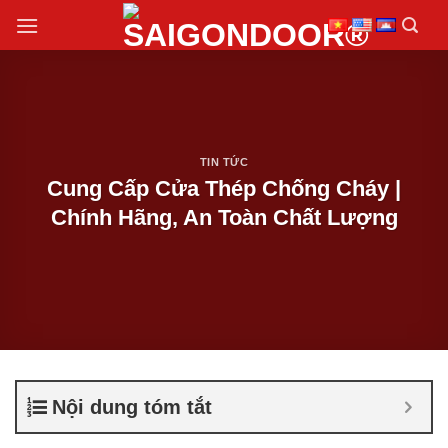
Chuyển
đến
nội
dung
TIN TỨC
Cung Cấp Cửa Thép Chống Cháy |
Chính Hãng, An Toàn Chất Lượng‎
Nội dung tóm tắt