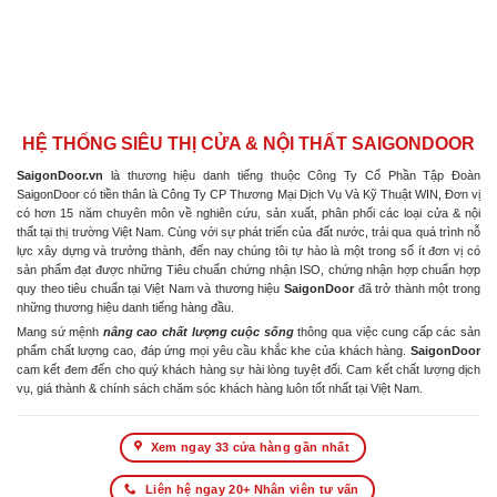
HỆ THỐNG SIÊU THỊ CỬA & NỘI THẤT SAIGONDOOR
SaigonDoor.vn
là thương hiệu danh tiếng thuộc Công Ty Cổ Phần Tập Đoàn
SaigonDoor có tiền thân là Công Ty CP Thương Mại Dịch Vụ Và Kỹ Thuật WIN, Đơn vị
có hơn 15 năm chuyên môn về nghiên cứu, sản xuất, phân phối các loại cửa & nội
thất tại thị trường Việt Nam. Cùng với sự phát triển của đất nước, trải qua quá trình nỗ
lực xây dựng và trưởng thành, đến nay chúng tôi tự hào là một trong số ít đơn vị có
sản phẩm đạt được những Tiêu chuẩn chứng nhận ISO, chứng nhận hợp chuẩn hợp
quy theo tiêu chuẩn tại Việt Nam và thương hiệu
SaigonDoor
đã trở thành một trong
những thương hiệu danh tiếng hàng đầu.
Mang sứ mệnh
nâng cao chất lượng cuộc sống
thông qua việc cung cấp các sản
phẩm chất lượng cao, đáp ứng mọi yêu cầu khắc khe của khách hàng.
SaigonDoor
cam kết đem đến cho quý khách hàng sự hài lòng tuyệt đối. Cam kết chất lượng dịch
vụ, giá thành & chính sách chăm sóc khách hàng luôn tốt nhất tại Việt Nam.
Xem ngay 33 cửa hàng gần nhất
Liên hệ ngay 20+ Nhân viên tư vấn