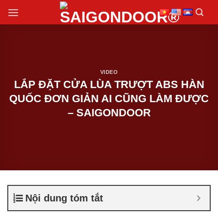
Chuyển
đến
nội
dung
VIDEO
LẮP ĐẶT CỬA LÙA TRƯỢT ABS HÀN
QUỐC ĐƠN GIẢN AI CŨNG LÀM ĐƯỢC
– SAIGONDOOR
Nội dung tóm tắt