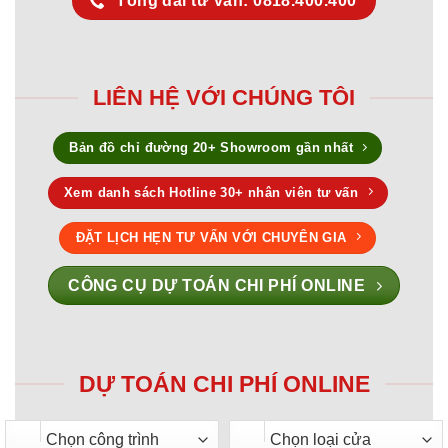
Tổng đài tư vấn: 0818.400.400
LIÊN HỆ VỚI CHÚNG TÔI
Bản đồ chỉ đường 20+ Showroom gần nhất
Xem danh sách Hotline 30+ nhân viên tư vấn
ĐẶT LỊCH HẸN TƯ VẤN VỚI CHUYÊN GIA
CÔNG CỤ DỰ TOÁN CHI PHÍ ONLINE
DỰ TOÁN CHI PHÍ ONLINE