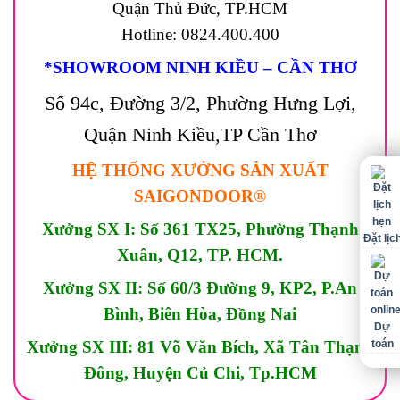
Quận Thủ Đức, TP.HCM
Hotline: 0824.400.400
*SHOWROOM NINH KIỀU – CẦN THƠ
Số 94c, Đường 3/2, Phường Hưng Lợi,
Quận Ninh Kiều,TP Cần Thơ
HỆ THỐNG XƯỞNG SẢN XUẤT
SAIGONDOOR®
Xưởng SX I: Số 361 TX25, Phường Thạnh
Đặt lịc
Xuân, Q12, TP. HCM.
Xưởng SX II: Số 60/3 Đường 9, KP2, P.An
Bình, Biên Hòa, Đồng Nai
Dự
toán
Xưởng SX III: 81 Võ Văn Bích, Xã Tân Thạnh
Đông, Huyện Củ Chi, Tp.HCM