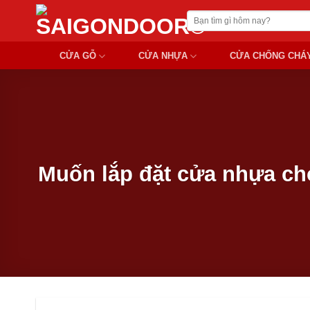
Chuyển
Tìm
đến
kiếm:
nội
CỬA GỖ
CỬA NHỰA
CỬA CHỐNG CHÁ
dung
Muốn lắp đặt cửa nhựa ch