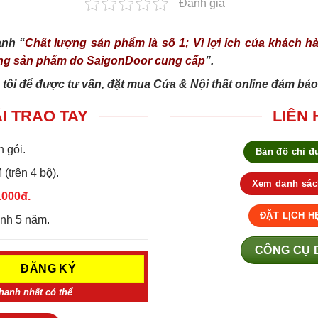
Đánh giá
anh “
Chất lượng sản phẩm là số 1; Vì lợi ích của khách hàn
ững sản phẩm do SaigonDoor cung cấp
”.
tôi để được tư vấn, đặt mua Cửa & Nội thất online đảm bảo
I TRAO TAY
LIÊN 
n gói.
Bản đồ chỉ 
(trên 4 bộ).
Xem danh sách
.000đ.
ĐẶT LỊCH H
ành 5 năm.
CÔNG CỤ D
nhanh nhất có thể