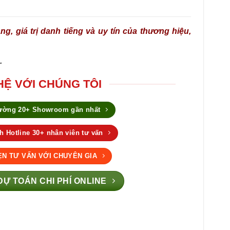
g, giá trị danh tiếng và uy tín của thương hiệu,
.
HỆ VỚI CHÚNG TÔI
đường 20+ Showroom gần nhất
 Hotline 30+ nhân viên tư vấn
ẸN TƯ VẤN VỚI CHUYÊN GIA
Ự TOÁN CHI PHÍ ONLINE