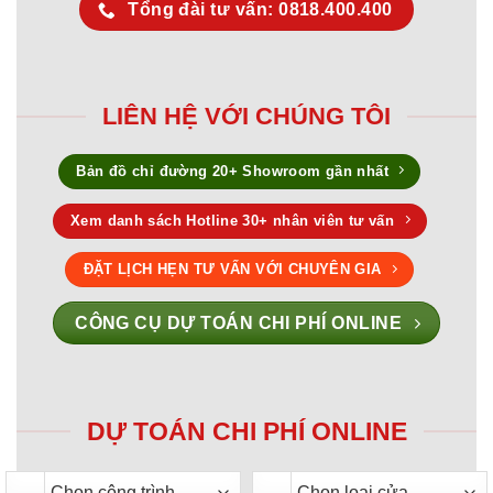
Tổng đài tư vấn: 0818.400.400
LIÊN HỆ VỚI CHÚNG TÔI
Bản đồ chỉ đường 20+ Showroom gần nhất
Xem danh sách Hotline 30+ nhân viên tư vấn
ĐẶT LỊCH HẸN TƯ VẤN VỚI CHUYÊN GIA
CÔNG CỤ DỰ TOÁN CHI PHÍ ONLINE
DỰ TOÁN CHI PHÍ ONLINE