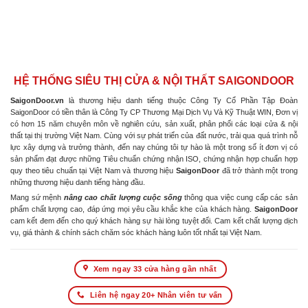
HỆ THỐNG SIÊU THỊ CỬA & NỘI THẤT SAIGONDOOR
SaigonDoor.vn
là thương hiệu danh tiếng thuộc Công Ty Cổ Phần Tập Đoàn
SaigonDoor có tiền thân là Công Ty CP Thương Mại Dịch Vụ Và Kỹ Thuật WIN, Đơn vị
có hơn 15 năm chuyên môn về nghiên cứu, sản xuất, phân phối các loại cửa & nội
thất tại thị trường Việt Nam. Cùng với sự phát triển của đất nước, trải qua quá trình nỗ
lực xây dựng và trưởng thành, đến nay chúng tôi tự hào là một trong số ít đơn vị có
sản phẩm đạt được những Tiêu chuẩn chứng nhận ISO, chứng nhận hợp chuẩn hợp
quy theo tiêu chuẩn tại Việt Nam và thương hiệu
SaigonDoor
đã trở thành một trong
những thương hiệu danh tiếng hàng đầu.
Mang sứ mệnh
nâng cao chất lượng cuộc sống
thông qua việc cung cấp các sản
phẩm chất lượng cao, đáp ứng mọi yêu cầu khắc khe của khách hàng.
SaigonDoor
cam kết đem đến cho quý khách hàng sự hài lòng tuyệt đối. Cam kết chất lượng dịch
vụ, giá thành & chính sách chăm sóc khách hàng luôn tốt nhất tại Việt Nam.
Xem ngay 33 cửa hàng gần nhất
Liên hệ ngay 20+ Nhân viên tư vấn