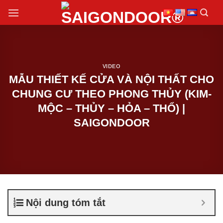
Chuyển
đến
nội
dung
VIDEO
MẪU THIẾT KẾ CỬA VÀ NỘI THẤT CHO
CHUNG CƯ THEO PHONG THỦY (KIM-
MỘC – THỦY – HỎA – THỔ) |
SAIGONDOOR
Nội dung tóm tắt