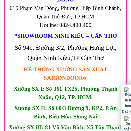
615 Phạm Văn Đồng, Phường Hiệp Bình Chánh,
Quận Thủ Đức, TP.HCM
Hotline: 0824.400.400
*SHOWROOM NINH KIỀU – CẦN THƠ
Số 94c, Đường 3/2, Phường Hưng Lợi,
Quận Ninh Kiều,TP Cần Thơ
HỆ THỐNG XƯỞNG SẢN XUẤT
SAIGONDOOR®
Xưởng SX I: Số 361 TX25, Phường Thạnh
Xuân, Q12, TP. HCM.
Xưởng SX II: Số 60/3 Đường 9, KP2, P.An
Đặt l
Bình, Biên Hòa, Đồng Nai
Xưởng SX III: 81 Võ Văn Bích, Xã Tân Thạnh