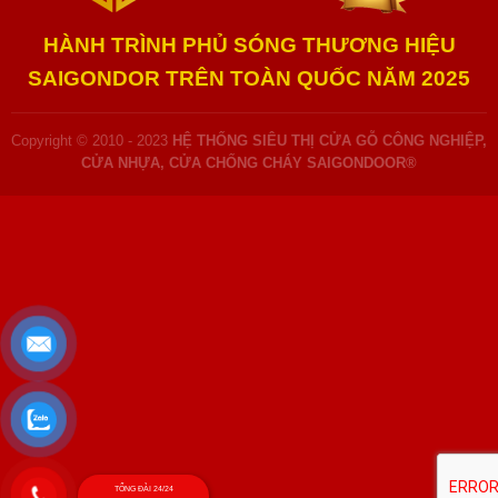
HÀNH TRÌNH PHỦ SÓNG THƯƠNG HIỆU
SAIGONDOR TRÊN TOÀN QUỐC NĂM 2025
Copyright © 2010 - 2023
HỆ THỐNG SIÊU THỊ CỬA GỖ CÔNG NGHIỆP,
CỬA NHỰA, CỬA CHỐNG CHÁY SAIGONDOOR®
TỔNG ĐÀI 24/24