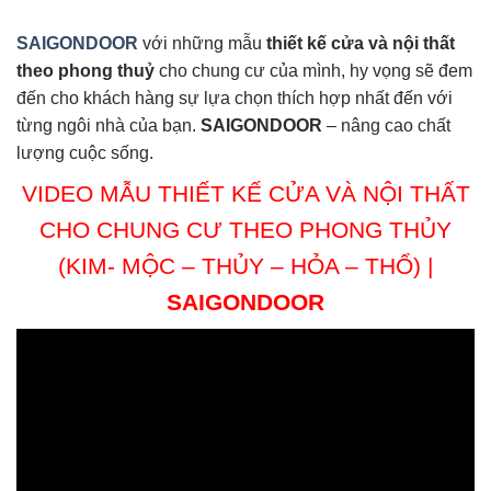
SAIGONDOOR
với những mẫu
thiết kế cửa và nội thất
theo phong thuỷ
cho chung cư của mình, hy vọng sẽ đem
đến cho khách hàng sự lựa chọn thích hợp nhất đến với
từng ngôi nhà của bạn.
SAIGONDOOR
– nâng cao chất
lượng cuộc sống.
VIDEO MẪU THIẾT KẾ CỬA VÀ NỘI THẤT
CHO CHUNG CƯ THEO PHONG THỦY
(KIM- MỘC – THỦY – HỎA – THỔ) |
SAIGONDOOR