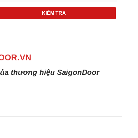
KIỂM TRA
OOR.VN
 của thương hiệu SaigonDoor