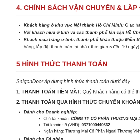
4. CHÍNH SÁCH VẬN CHUYỂN & LẮP
Khách hàng ở khu vực Nội thành Hồ Chí Minh:
Giao hà
Với khách mua ở tỉnh và các thành phố lân cận Hồ Ch
Khách mua hàng ở tỉnh, thành phố khác thuộc Miền B
hàng, lắp đặt thanh toán tại nhà ( thời gian 5 đến 10 ngày)
5 HÌNH THỨC THANH TOÁN
SaigonDoor áp dụng hình thức thanh toán dưới đây
1. THANH TOÁN TIỀN MẶT:
Quý Khách hàng có thể tha
2. THANH TOÁN QUA HÌNH THỨC CHUYỂN KHOẢ
Dành cho Doanh nghiệp:
Chủ tài khoản:
CÔNG TY CỔ PHẦN THƯƠNG MẠI D
Tài khoản số (VND):
0371000440662
Ngân hàng: Thương Mại Cổ Phần Ngoại Thương Việ
Dành cho Cá nhân