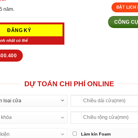
ĐẶT LỊCH
5 năm.
CÔNG CỤ
anh nhất có thể
400.400
DỰ TOÁN CHI PHÍ ONLINE
Làm kín Foam