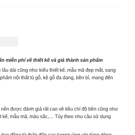
thang
,
phụ kiện cửa
,
tủ bếp
,
tủ bếp đẹp
,
tủ gỗ
,
tủ phòng ngủ
,
tủ quần áo
,
tủ tivi
n miễn phí về thiết kế và giá thành sản phẩm
lâu dài cũng như kiểu thiết kế, mẫu mã đẹp mắt, sang
hẩm nội thất tủ gỗ, kệ gỗ đa dạng, bền bỉ, mang đến
o nên được đánh giá rất cao về tiêu chí độ bền cũng như
ết kế, mẫu mã, màu sắc,… Tùy theo nhu cầu sử dụng
, dao động từ thấp đến cao tương ứng với từng dòng