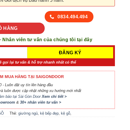
% Gói dịch vụ Bảo hành 5 năm.
 lượng
0834.494.494
Ỏ HÀNG
+ Nhân viên tư vấn của chúng tôi tại đây
ẽ gọi lại tư vấn & hỗ trợ nhanh nhất có thể
M MUA HÀNG TẠI SAIGONDOOR
 - Luôn đặt uy tín lên hàng đầu
à luôn được cập nhật những xu hướng mới nhất
ảm bảo tại Sài Gòn Door
Xem chi tiết >
Showroom
&
30+ nhân viên tư vấn >
GỖ
Thẻ:
giường ngủ
,
kệ bếp đẹp
,
kệ gỗ
,
locker
,
nội thất bếp
,
nội thất phòng
khách
,
nội thất phòng ngủ
,
phụ kiện cầu