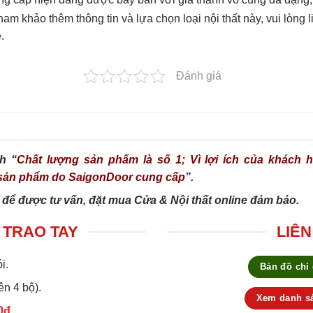
m khảo thêm thông tin và lựa chọn loại nội thất này, vui lòng 
.
Đánh giá
h “
Chất lượng sản phẩm là số 1; Vì lợi ích của khách hà
g sản phẩm do SaigonDoor cung cấp
”.
 để được tư vấn, đặt mua Cửa & Nội thất online đảm bảo.
 TRAO TAY
LIÊN
i.
Bản đồ chỉ
ên 4 bộ).
Xem danh sá
0đ.