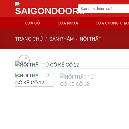
Chuyển
Tìm
đến
kiếm:
nội
CỬA GỖ
CỬA NHỰA
CỬA CHỐNG CHÁ
dung
TRANG CHỦ
/
SẢN PHẨM
/
NỘI THẤT