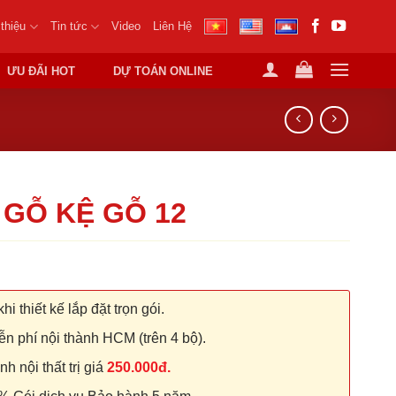
 thiệu
Tin tức
Video
Liên Hệ
ƯU ĐÃI HOT
DỰ TOÁN ONLINE
 GỖ KỆ GỖ 12
hi thiết kế lắp đặt trọn gói.
n phí nội thành HCM (trên 4 bộ).
 nội thất trị giá
250.000đ.