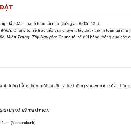
 ĐẶT
ng - lắp đặt - thanh toán tại nhà (thời gian 6 đến 12h)
í Minh
: Chúng tôi sẽ trực tiếp vận chuyển, lắp đặt - thanh toán tại nhà 
ắc, Miền Trung, Tây Nguyên:
Chúng tôi sẽ gửi hàng thông qua các đố
nh toán bằng tiền mặt tại tất cả hệ thống showroom của chúng t
N
ỊCH VỤ VÀ KỸ THUẬT WIN
t Nam (Vietcombank)