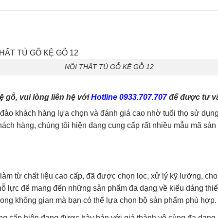
NỘI THẤT TỦ GỖ KỆ GỖ 12
gỗ, vui lòng liên hệ với
Hotline 0933.707.707
để được tư vấ
o khách hàng lựa chọn và đánh giá cao nhờ tuổi thọ sử dụng 
ch hàng, chúng tôi hiện đang cung cấp rất nhiều mẫu mã sản p
làm từ chất liệu cao cấp, đã được chọn lọc, xử lý kỹ lưỡng, ch
g nỗ lực để mang đến những sản phẩm đa dạng về kiểu dáng thi
trong không gian mà bạn có thể lựa chọn bộ sản phẩm phù hợp.
ng cấp hiện đang được bày bán với giá thành vô cùng đa dạng