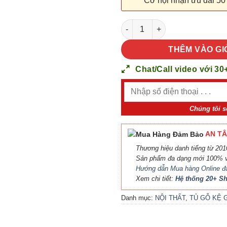
Cơ hội nhận ưu đãi 50
NỘI THẤT TỦ GỖ KỆ GỖ 12 số
THÊM VÀO GI
Chat/Call video với 30
Chúng tôi s
AN TÂ
Thương hiệu danh tiếng từ 2010
Sản phẩm đa dạng mới 100% v
Hướng dẫn Mua hàng Online đ
Xem chi tiết:
Hệ thống 20+ 
Danh mục:
NỘI THẤT
,
TỦ GỖ KỆ 