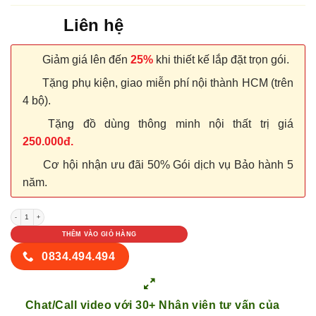
Liên hệ
Giảm giá lên đến
25%
khi thiết kế lắp đặt trọn gói.
Tặng phụ kiện, giao miễn phí nội thành HCM (trên
4 bộ).
Tặng đồ dùng thông minh nội thất trị giá
250.000đ.
Cơ hội nhận ưu đãi 50% Gói dịch vụ Bảo hành 5
năm.
NỘI THẤT TỦ GỖ KỆ GỖ 33 số lượng
THÊM VÀO GIỎ HÀNG
0834.494.494
Chat/Call video với 30+ Nhân viên tư vấn của