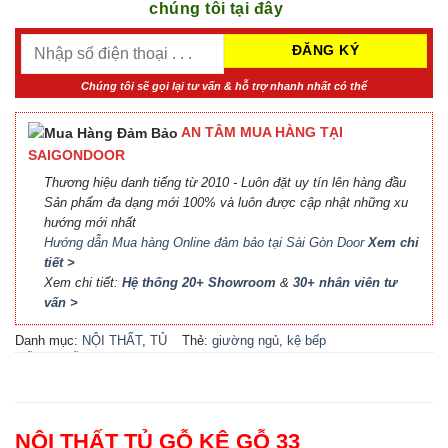
chúng tôi tại đây
Chúng tôi sẽ gọi lại tư vấn & hỗ trợ nhanh nhất có thể
AN TÂM MUA HÀNG TẠI
SAIGONDOOR
Thương hiệu danh tiếng từ 2010 - Luôn đặt uy tín lên hàng đầu
Sản phẩm đa dạng mới 100% và luôn được cập nhật những xu
hướng mới nhất
Hướng dẫn Mua hàng Online đảm bảo tại Sài Gòn Door
Xem chi
tiết >
Xem chi tiết:
Hệ thống 20+ Showroom
&
30+ nhân viên tư
vấn >
Danh mục:
NỘI THẤT
,
TỦ
Thẻ:
giường ngủ
,
kệ bếp
GỖ KỆ GỖ
đẹp
,
kệ gỗ
,
locker
,
nội thất
bếp
,
nội thất phòng khách
,
nội thất phòng ngủ
,
phụ kiện
cầu thang
,
phụ kiện cửa
,
tủ
NỘI THẤT TỦ GỖ KỆ GỖ 33
bếp
,
tủ bếp đẹp
,
tủ gỗ
,
tủ