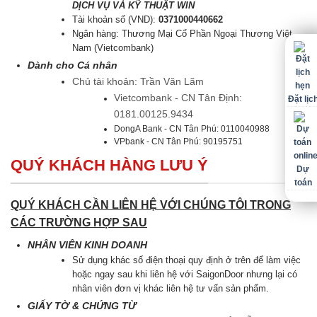
DỊCH VỤ VÀ KỸ THUẬT WIN
Tài khoản số (VND):
0371000440662
Ngân hàng: Thương Mại Cổ Phần Ngoại Thương Việt
Nam (Vietcombank)
Dành cho Cá nhân
Chủ tài khoản: Trần Văn Lãm
Vietcombank - CN Tân Định:
Đặt lịc
0181.00125.9434
DongA Bank - CN Tân Phú: 0110040988
VPbank - CN Tân Phú: 90195751
QUÝ KHÁCH HÀNG LƯU Ý
Dự
toán
QUÝ KHÁCH CẦN LIÊN HỆ VỚI CHÚNG TÔI TRONG
CÁC TRƯỜNG HỢP SAU
NHÂN VIÊN KINH DOANH
Sử dụng khác số điện thoại quy định ở trên để làm việc
hoặc ngay sau khi liên hệ với SaigonDoor nhưng lại có
nhân viên đơn vị khác liên hệ tư vấn sản phẩm.
GIẤY TỜ & CHỨNG TỪ