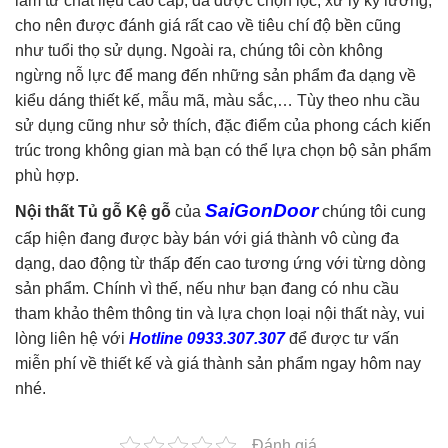
làm từ chất liệu cao cấp, đã được chọn lọc, xử lý kỹ lưỡng,
cho nên được đánh giá rất cao về tiêu chí độ bền cũng
như tuổi thọ sử dụng. Ngoài ra, chúng tôi còn không
ngừng nỗ lực để mang đến những sản phẩm đa dạng về
kiểu dáng thiết kế, mẫu mã, màu sắc,… Tùy theo nhu cầu
sử dụng cũng như sở thích, đặc điểm của phong cách kiến
trúc trong không gian mà bạn có thể lựa chọn bộ sản phẩm
phù hợp.
SaiGonDoor
Nội thất Tủ gỗ Kệ gỗ
của
chúng tôi cung
cấp hiện đang được bày bán với giá thành vô cùng đa
dạng, dao động từ thấp đến cao tương ứng với từng dòng
sản phẩm. Chính vì thế, nếu như bạn đang có nhu cầu
tham khảo thêm thông tin và lựa chọn loại nội thất này, vui
lòng liên hệ với
Hotline 0933.307.307
để được tư vấn
miễn phí về thiết kế và giá thành sản phẩm ngay hôm nay
nhé.
Đánh giá