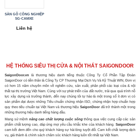
SÀN GỖ CÔNG NGHIỆP
SG-CAMXE
Liên hệ
HỆ THỐNG SIÊU THỊ CỬA & NỘI THẤT SAIGONDOOR
SaigonDoor.vn
là thương hiệu danh tiếng thuộc Công Ty Cổ Phần Tập Đoàn
SaigonDoor có tiền thân là Công Ty CP Thương Mại Dịch Vụ Và Kỹ Thuật WIN, Đơn vị
có hơn 15 năm chuyên môn về nghiên cứu, sản xuất, phân phối các loại cửa & nội
thất tại thị trường Việt Nam. Cùng với sự phát triển của đất nước, trải qua quá trình nỗ
lực xây dựng và trưởng thành, đến nay chúng tôi tự hào là một trong số ít đơn vị có
sản phẩm đạt được những Tiêu chuẩn chứng nhận ISO, chứng nhận hợp chuẩn hợp
quy theo tiêu chuẩn tại Việt Nam và thương hiệu
SaigonDoor
đã trở thành một trong
những thương hiệu danh tiếng hàng đầu.
Mang sứ mệnh
nâng cao chất lượng cuộc sống
thông qua việc cung cấp các sản
phẩm chất lượng cao, đáp ứng mọi yêu cầu khắc khe của khách hàng.
SaigonDoor
cam kết đem đến cho quý khách hàng sự hài lòng tuyệt đối. Cam kết chất lượng dịch
vụ, giá thành & chính sách chăm sóc khách hàng luôn tốt nhất tại Việt Nam.