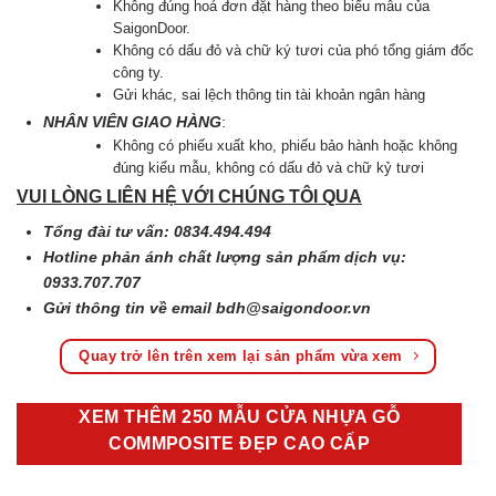
Không đúng hoá đơn đặt hàng theo biểu mẫu của
SaigonDoor.
Không có dấu đỏ và chữ ký tươi của phó tổng giám đốc
công ty.
Gửi khác, sai lệch thông tin tài khoản ngân hàng
NHÂN VIÊN GIAO HÀNG
:
Không có phiếu xuất kho, phiếu bảo hành hoặc không
đúng kiểu mẫu, không có dấu đỏ và chữ kỷ tươi
VUI LÒNG LIÊN HỆ VỚI CHÚNG TÔI QUA
Tổng đài tư vấn: 0834.494.494
Hotline phản ánh chất lượng sản phẩm dịch vụ:
0933.707.707
Gửi thông tin về email
bdh@saigondoor.vn
Quay trở lên trên xem lại sản phẩm vừa xem
XEM THÊM 250 MẪU CỬA NHỰA GỖ
COMMPOSITE ĐẸP CAO CẤP