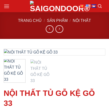
Chuyển
đến
nội
TRANG CHỦ
/
SẢN PHẨM
/
NỘI THẤT
dung
NỘI THẤT TỦ GỖ KỆ GỖ
33