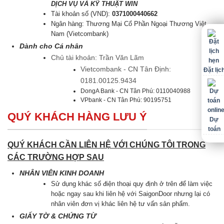
DỊCH VỤ VÀ KỸ THUẬT WIN
Tài khoản số (VND):
0371000440662
Ngân hàng: Thương Mại Cổ Phần Ngoại Thương Việt
Nam (Vietcombank)
Dành cho Cá nhân
Chủ tài khoản: Trần Văn Lãm
Vietcombank - CN Tân Định:
Đặt lịc
0181.00125.9434
DongA Bank - CN Tân Phú: 0110040988
VPbank - CN Tân Phú: 90195751
QUÝ KHÁCH HÀNG LƯU Ý
Dự
toán
QUÝ KHÁCH CẦN LIÊN HỆ VỚI CHÚNG TÔI TRONG
CÁC TRƯỜNG HỢP SAU
NHÂN VIÊN KINH DOANH
Sử dụng khác số điện thoại quy định ở trên để làm việc
hoặc ngay sau khi liên hệ với SaigonDoor nhưng lại có
nhân viên đơn vị khác liên hệ tư vấn sản phẩm.
GIẤY TỜ & CHỨNG TỪ