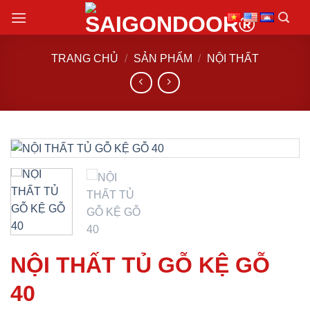
Chuyển
đến
nội
TRANG CHỦ
/
SẢN PHẨM
/
NỘI THẤT
dung
NỘI THẤT TỦ GỖ KỆ GỖ
40