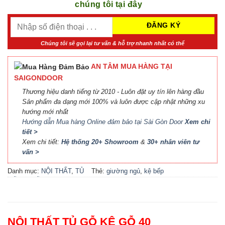
chúng tôi tại đây
Chúng tôi sẽ gọi lại tư vấn & hỗ trợ nhanh nhất có thể
AN TÂM MUA HÀNG TẠI
SAIGONDOOR
Thương hiệu danh tiếng từ 2010 - Luôn đặt uy tín lên hàng đầu
Sản phẩm đa dạng mới 100% và luôn được cập nhật những xu
hướng mới nhất
Hướng dẫn Mua hàng Online đảm bảo tại Sài Gòn Door
Xem chi
tiết >
Xem chi tiết:
Hệ thống 20+ Showroom
&
30+ nhân viên tư
vấn >
Danh mục:
NỘI THẤT
,
TỦ
Thẻ:
giường ngủ
,
kệ bếp
GỖ KỆ GỖ
đẹp
,
kệ gỗ
,
locker
,
nội thất
bếp
,
nội thất phòng khách
,
nội thất phòng ngủ
,
phụ kiện
cầu thang
,
phụ kiện cửa
,
tủ
NỘI THẤT TỦ GỖ KỆ GỖ 40
bếp
,
tủ bếp đẹp
,
tủ gỗ
,
tủ