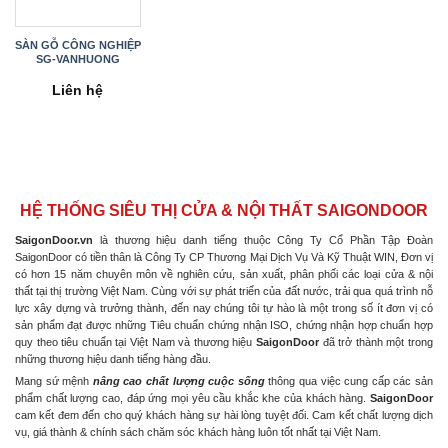
SÀN GỖ CÔNG NGHIỆP
SG-VANHUONG
Liên hệ
HỆ THỐNG SIÊU THỊ CỬA & NỘI THẤT SAIGONDOOR
SaigonDoor.vn
là thương hiệu danh tiếng thuộc Công Ty Cổ Phần Tập Đoàn
SaigonDoor có tiền thân là Công Ty CP Thương Mại Dịch Vụ Và Kỹ Thuật WIN, Đơn vị
có hơn 15 năm chuyên môn về nghiên cứu, sản xuất, phân phối các loại cửa & nội
thất tại thị trường Việt Nam. Cùng với sự phát triển của đất nước, trải qua quá trình nỗ
lực xây dựng và trưởng thành, đến nay chúng tôi tự hào là một trong số ít đơn vị có
sản phẩm đạt được những Tiêu chuẩn chứng nhận ISO, chứng nhận hợp chuẩn hợp
quy theo tiêu chuẩn tại Việt Nam và thương hiệu
SaigonDoor
đã trở thành một trong
những thương hiệu danh tiếng hàng đầu.
Mang sứ mệnh
nâng cao chất lượng cuộc sống
thông qua việc cung cấp các sản
phẩm chất lượng cao, đáp ứng mọi yêu cầu khắc khe của khách hàng.
SaigonDoor
cam kết đem đến cho quý khách hàng sự hài lòng tuyệt đối. Cam kết chất lượng dịch
vụ, giá thành & chính sách chăm sóc khách hàng luôn tốt nhất tại Việt Nam.