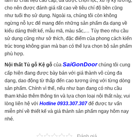
làm từ chất liệu cao cấp, đã được chọn lọc, xử lý kỹ lưỡng,
cho nên được đánh giá rất cao về tiêu chí độ bền cũng
như tuổi thọ sử dụng. Ngoài ra, chúng tôi còn không
ngừng nỗ lực để mang đến những sản phẩm đa dạng về
kiểu dáng thiết kế, mẫu mã, màu sắc,… Tùy theo nhu cầu
sử dụng cũng như sở thích, đặc điểm của phong cách kiến
trúc trong không gian mà bạn có thể lựa chọn bộ sản phẩm
phù hợp.
SaiGonDoor
Nội thất Tủ gỗ Kệ gỗ
của
chúng tôi cung
cấp hiện đang được bày bán với giá thành vô cùng đa
dạng, dao động từ thấp đến cao tương ứng với từng dòng
sản phẩm. Chính vì thế, nếu như bạn đang có nhu cầu
tham khảo thêm thông tin và lựa chọn loại nội thất này, vui
lòng liên hệ với
Hotline 0933.307.307
để được tư vấn
miễn phí về thiết kế và giá thành sản phẩm ngay hôm nay
nhé.
Đánh giá