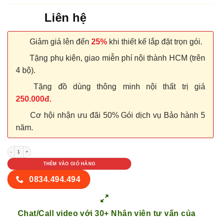
Liên hệ
Giảm giá lên đến
25%
khi thiết kế lắp đặt trọn gói.
Tặng phụ kiện, giao miễn phí nội thành HCM (trên
4 bộ).
Tặng đồ dùng thông minh nội thất trị giá
250.000đ.
Cơ hội nhận ưu đãi 50% Gói dịch vụ Bảo hành 5
năm.
NỘI THẤT TỦ GỖ KỆ GỖ 40 số lượng
THÊM VÀO GIỎ HÀNG
0834.494.494
Chat/Call video với 30+ Nhân viên tư vấn của