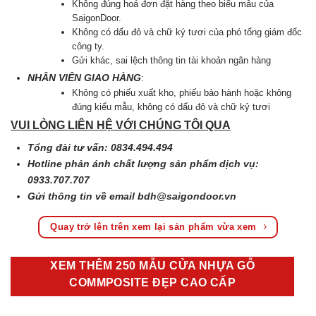
Không đúng hoá đơn đặt hàng theo biểu mẫu của
SaigonDoor.
Không có dấu đỏ và chữ ký tươi của phó tổng giám đốc
công ty.
Gửi khác, sai lệch thông tin tài khoản ngân hàng
NHÂN VIÊN GIAO HÀNG
:
Không có phiếu xuất kho, phiếu bảo hành hoặc không
đúng kiểu mẫu, không có dấu đỏ và chữ kỷ tươi
VUI LÒNG LIÊN HỆ VỚI CHÚNG TÔI QUA
Tổng đài tư vấn: 0834.494.494
Hotline phản ánh chất lượng sản phẩm dịch vụ:
0933.707.707
Gửi thông tin về email
bdh@saigondoor.vn
Quay trở lên trên xem lại sản phẩm vừa xem
XEM THÊM 250 MẪU CỬA NHỰA GỖ
COMMPOSITE ĐẸP CAO CẤP