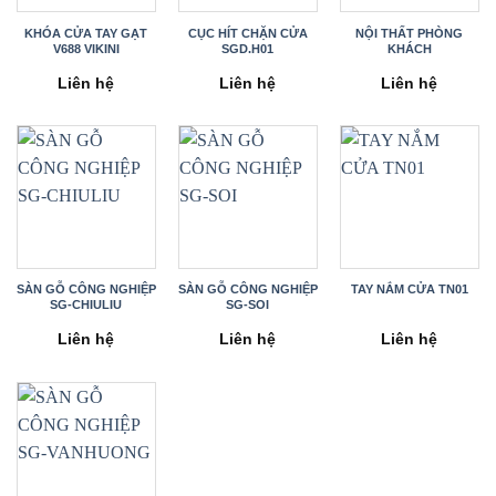
KHÓA CỬA TAY GẠT
CỤC HÍT CHẶN CỬA
NỘI THẤT PHÒNG
V688 VIKINI
SGD.H01
KHÁCH
Liên hệ
Liên hệ
Liên hệ
SÀN GỖ CÔNG NGHIỆP
SÀN GỖ CÔNG NGHIỆP
TAY NẮM CỬA TN01
SG-CHIULIU
SG-SOI
Liên hệ
Liên hệ
Liên hệ