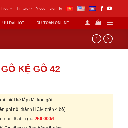
 thiệu
Tin tức
Video
Liên Hệ
ƯU ĐÃI HOT
DỰ TOÁN ONLINE
 GỖ KỆ GỖ 42
hi thiết kế lắp đặt trọn gói.
n phí nội thành HCM (trên 4 bộ).
 nội thất trị giá
250.000đ.