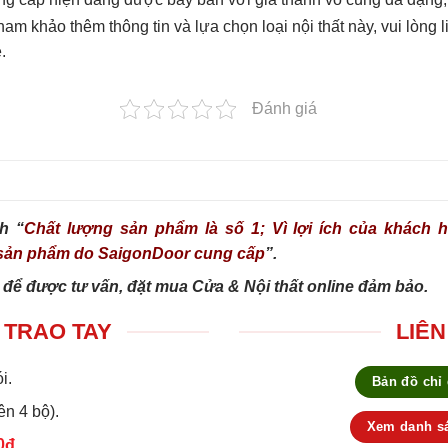
m khảo thêm thông tin và lựa chọn loại nội thất này, vui lòng 
.
Đánh giá
h “
Chất lượng sản phẩm là số 1; Vì lợi ích của khách hà
g sản phẩm do SaigonDoor cung cấp
”.
 để được tư vấn, đặt mua Cửa & Nội thất online đảm bảo.
 TRAO TAY
LIÊN
i.
Bản đồ chỉ
ên 4 bộ).
Xem danh sá
0đ.