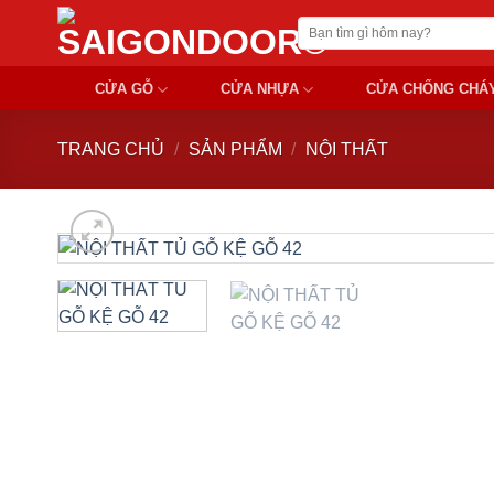
Chuyển
Tìm
đến
kiếm:
nội
CỬA GỖ
CỬA NHỰA
CỬA CHỐNG CHÁ
dung
TRANG CHỦ
/
SẢN PHẨM
/
NỘI THẤT