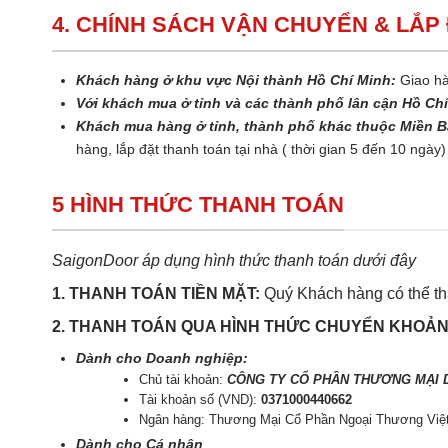
4. CHÍNH SÁCH VẬN CHUYỂN & LẮP
Khách hàng ở khu vực Nội thành Hồ Chí Minh:
Giao hà
Với khách mua ở tỉnh và các thành phố lân cận Hồ Ch
Khách mua hàng ở tỉnh, thành phố khác thuộc Miền B
hàng, lắp đặt thanh toán tại nhà ( thời gian 5 đến 10 ngày)
5 HÌNH THỨC THANH TOÁN
SaigonDoor áp dụng hình thức thanh toán dưới đây
1. THANH TOÁN TIỀN MẶT:
Quý Khách hàng có thể tha
2. THANH TOÁN QUA HÌNH THỨC CHUYỂN KHOẢ
Dành cho Doanh nghiệp:
Chủ tài khoản:
CÔNG TY CỔ PHẦN THƯƠNG MẠI D
Tài khoản số (VND):
0371000440662
Ngân hàng: Thương Mại Cổ Phần Ngoại Thương Việ
Dành cho Cá nhân