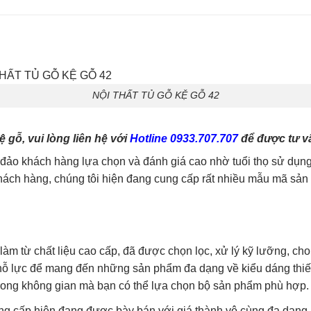
NỘI THẤT TỦ GỖ KỆ GỖ 42
gỗ, vui lòng liên hệ với
Hotline 0933.707.707
để được tư vấ
o khách hàng lựa chọn và đánh giá cao nhờ tuổi thọ sử dụng 
ch hàng, chúng tôi hiện đang cung cấp rất nhiều mẫu mã sản p
làm từ chất liệu cao cấp, đã được chọn lọc, xử lý kỹ lưỡng, ch
g nỗ lực để mang đến những sản phẩm đa dạng về kiểu dáng thi
trong không gian mà bạn có thể lựa chọn bộ sản phẩm phù hợp.
ng cấp hiện đang được bày bán với giá thành vô cùng đa dạng