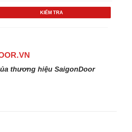
KIỂM TRA
OOR.VN
 của thương hiệu SaigonDoor