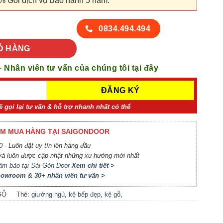
% Gói dịch vụ Bảo hành 5 năm.
 lượng
0834.494.494
Ỏ HÀNG
+ Nhân viên tư vấn của chúng tôi tại đây
ẽ gọi lại tư vấn & hỗ trợ nhanh nhất có thể
M MUA HÀNG TẠI SAIGONDOOR
 - Luôn đặt uy tín lên hàng đầu
à luôn được cập nhật những xu hướng mới nhất
ảm bảo tại Sài Gòn Door
Xem chi tiết >
Showroom
&
30+ nhân viên tư vấn >
GỖ
Thẻ:
giường ngủ
,
kệ bếp đẹp
,
kệ gỗ
,
locker
,
nội thất bếp
,
nội thất phòng
khách
,
nội thất phòng ngủ
,
phụ kiện cầu