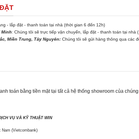
 ĐẶT
ng - lắp đặt - thanh toán tại nhà (thời gian 6 đến 12h)
í Minh
: Chúng tôi sẽ trực tiếp vận chuyển, lắp đặt - thanh toán tại nhà 
ắc, Miền Trung, Tây Nguyên:
Chúng tôi sẽ gửi hàng thông qua các đố
nh toán bằng tiền mặt tại tất cả hệ thống showroom của chúng t
N
ỊCH VỤ VÀ KỸ THUẬT WIN
t Nam (Vietcombank)