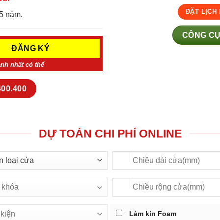
ĐẶT LỊCH
5 năm.
CÔNG CỤ
anh nhất có thể
400.400
DỰ TOÁN CHI PHÍ ONLINE
Làm kín Foam