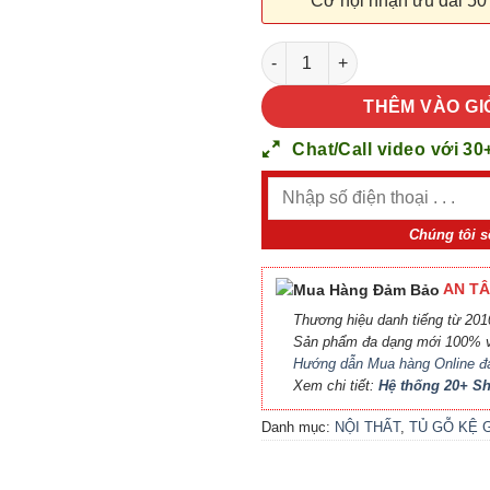
Cơ hội nhận ưu đãi 50
NỘI THẤT TỦ GỖ KỆ GỖ 42 số
THÊM VÀO GI
Chat/Call video với 30
Chúng tôi s
AN TÂ
Thương hiệu danh tiếng từ 2010
Sản phẩm đa dạng mới 100% v
Hướng dẫn Mua hàng Online đ
Xem chi tiết:
Hệ thống 20+ 
Danh mục:
NỘI THẤT
,
TỦ GỖ KỆ 