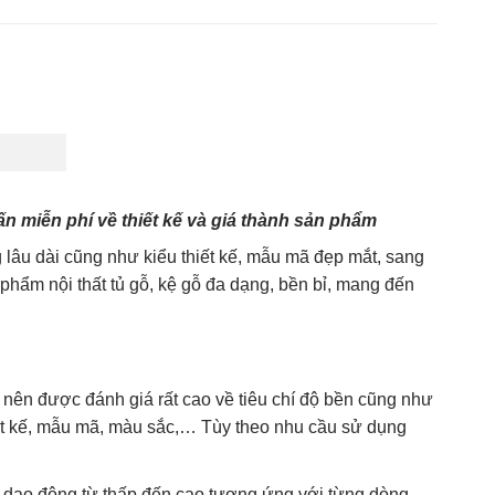
thang
,
phụ kiện cửa
,
tủ bếp
,
tủ bếp đẹp
,
tủ gỗ
,
tủ phòng ngủ
,
tủ quần áo
,
tủ tivi
n miễn phí về thiết kế và giá thành sản phẩm
lâu dài cũng như kiểu thiết kế, mẫu mã đẹp mắt, sang
hẩm nội thất tủ gỗ, kệ gỗ đa dạng, bền bỉ, mang đến
o nên được đánh giá rất cao về tiêu chí độ bền cũng như
ết kế, mẫu mã, màu sắc,… Tùy theo nhu cầu sử dụng
, dao động từ thấp đến cao tương ứng với từng dòng