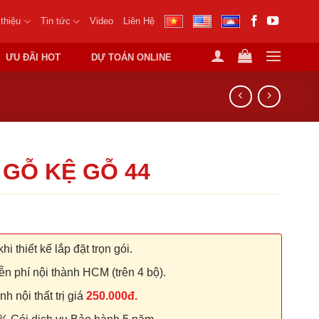
 thiệu
Tin tức
Video
Liên Hệ
ƯU ĐÃI HOT
DỰ TOÁN ONLINE
 GỖ KỆ GỖ 44
hi thiết kế lắp đặt trọn gói.
n phí nội thành HCM (trên 4 bộ).
 nội thất trị giá
250.000đ.