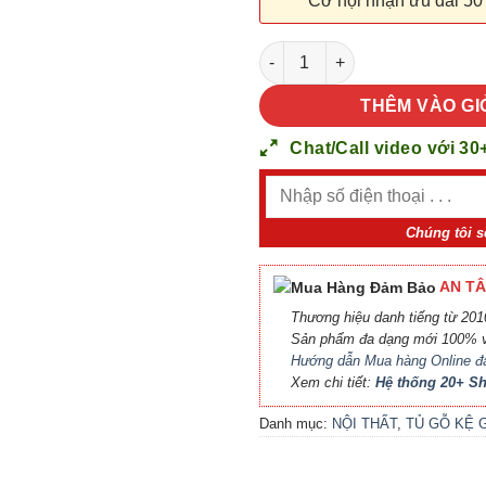
Cơ hội nhận ưu đãi 50
NỘI THẤT TỦ GỖ KỆ GỖ 44 số
THÊM VÀO GI
Chat/Call video với 30
Chúng tôi s
AN TÂ
Thương hiệu danh tiếng từ 2010
Sản phẩm đa dạng mới 100% v
Hướng dẫn Mua hàng Online đ
Xem chi tiết:
Hệ thống 20+ 
Danh mục:
NỘI THẤT
,
TỦ GỖ KỆ 