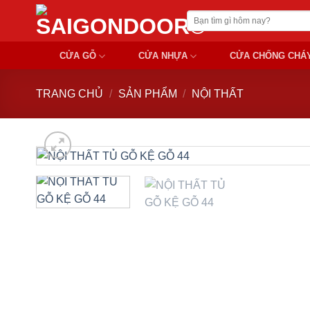
Chuyển
Tìm
đến
kiếm:
nội
CỬA GỖ
CỬA NHỰA
CỬA CHỐNG CHÁ
dung
TRANG CHỦ
/
SẢN PHẨM
/
NỘI THẤT