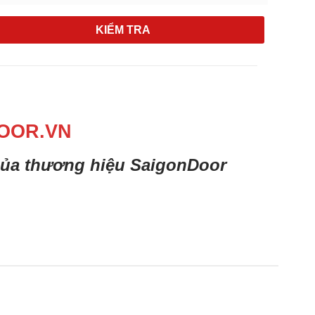
KIỂM TRA
OOR.VN
 của thương hiệu SaigonDoor