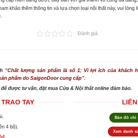
m khảo thêm thông tin và lựa chọn loại nội thất này, vui lòng 
.
Đánh giá
h “
Chất lượng sản phẩm là số 1; Vì lợi ích của khách hà
g sản phẩm do SaigonDoor cung cấp
”.
 để được tư vấn, đặt mua Cửa & Nội thất online đảm bảo.
 TRAO TAY
LIÊN
i.
Bản đồ chỉ
ên 4 bộ).
Xem danh sá
0đ.