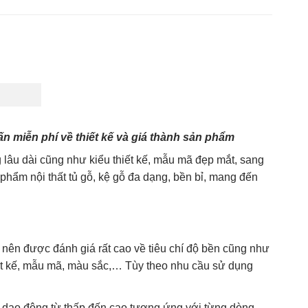
thang
,
phụ kiện cửa
,
tủ bếp
,
tủ bếp đẹp
,
tủ gỗ
,
tủ phòng ngủ
,
tủ quần áo
,
tủ tivi
n miễn phí về thiết kế và giá thành sản phẩm
lâu dài cũng như kiểu thiết kế, mẫu mã đẹp mắt, sang
hẩm nội thất tủ gỗ, kệ gỗ đa dạng, bền bỉ, mang đến
o nên được đánh giá rất cao về tiêu chí độ bền cũng như
ết kế, mẫu mã, màu sắc,… Tùy theo nhu cầu sử dụng
, dao động từ thấp đến cao tương ứng với từng dòng