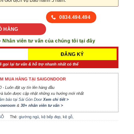
% Gói dịch vụ Bảo hành 5 năm.
 lượng
0834.494.494
Ỏ HÀNG
+ Nhân viên tư vấn của chúng tôi tại đây
ẽ gọi lại tư vấn & hỗ trợ nhanh nhất có thể
M MUA HÀNG TẠI SAIGONDOOR
 - Luôn đặt uy tín lên hàng đầu
à luôn được cập nhật những xu hướng mới nhất
ảm bảo tại Sài Gòn Door
Xem chi tiết >
Showroom
&
30+ nhân viên tư vấn >
GỖ
Thẻ:
giường ngủ
,
kệ bếp đẹp
,
kệ gỗ
,
locker
,
nội thất bếp
,
nội thất phòng
khách
,
nội thất phòng ngủ
,
phụ kiện cầu