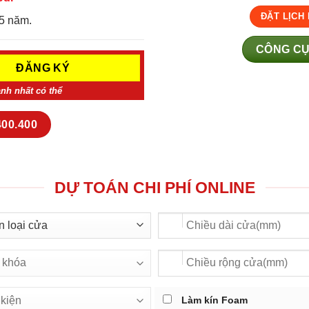
ĐẶT LỊCH
5 năm.
CÔNG CỤ
anh nhất có thể
400.400
DỰ TOÁN CHI PHÍ ONLINE
Làm kín Foam