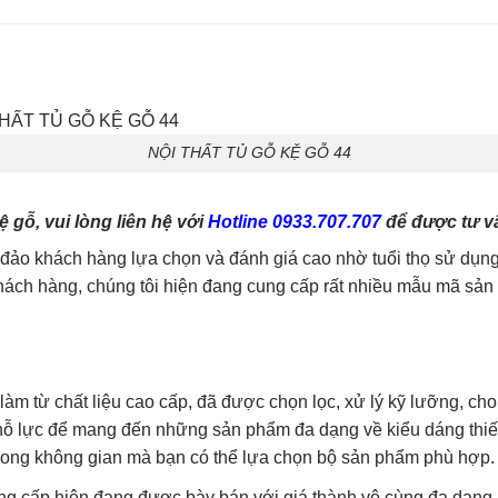
NỘI THẤT TỦ GỖ KỆ GỖ 44
gỗ, vui lòng liên hệ với
Hotline 0933.707.707
để được tư vấ
o khách hàng lựa chọn và đánh giá cao nhờ tuổi thọ sử dụng 
ch hàng, chúng tôi hiện đang cung cấp rất nhiều mẫu mã sản p
làm từ chất liệu cao cấp, đã được chọn lọc, xử lý kỹ lưỡng, ch
g nỗ lực để mang đến những sản phẩm đa dạng về kiểu dáng thi
trong không gian mà bạn có thể lựa chọn bộ sản phẩm phù hợp.
ng cấp hiện đang được bày bán với giá thành vô cùng đa dạng