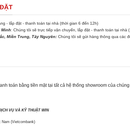
 ĐẶT
ng - lắp đặt - thanh toán tại nhà (thời gian 6 đến 12h)
í Minh
: Chúng tôi sẽ trực tiếp vận chuyển, lắp đặt - thanh toán tại nhà 
ắc, Miền Trung, Tây Nguyên:
Chúng tôi sẽ gửi hàng thông qua các đố
nh toán bằng tiền mặt tại tất cả hệ thống showroom của chúng t
N
ỊCH VỤ VÀ KỸ THUẬT WIN
t Nam (Vietcombank)