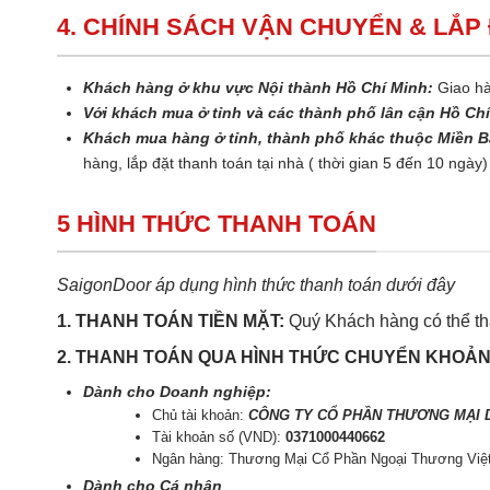
4. CHÍNH SÁCH VẬN CHUYỂN & LẮP
Khách hàng ở khu vực Nội thành Hồ Chí Minh:
Giao hà
Với khách mua ở tỉnh và các thành phố lân cận Hồ Ch
Khách mua hàng ở tỉnh, thành phố khác thuộc Miền B
hàng, lắp đặt thanh toán tại nhà ( thời gian 5 đến 10 ngày)
5 HÌNH THỨC THANH TOÁN
SaigonDoor áp dụng hình thức thanh toán dưới đây
1. THANH TOÁN TIỀN MẶT:
Quý Khách hàng có thể tha
2. THANH TOÁN QUA HÌNH THỨC CHUYỂN KHOẢ
Dành cho Doanh nghiệp:
Chủ tài khoản:
CÔNG TY CỔ PHẦN THƯƠNG MẠI D
Tài khoản số (VND):
0371000440662
Ngân hàng: Thương Mại Cổ Phần Ngoại Thương Việ
Dành cho Cá nhân