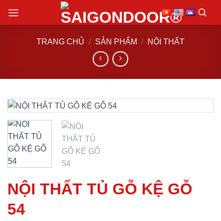
Chuyển
đến
nội
TRANG CHỦ
/
SẢN PHẨM
/
NỘI THẤT
dung
NỘI THẤT TỦ GỖ KỆ GỖ
54