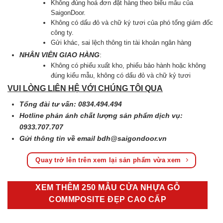
Không đúng hoá đơn đặt hàng theo biểu mẫu của
SaigonDoor.
Không có dấu đỏ và chữ ký tươi của phó tổng giám đốc
công ty.
Gửi khác, sai lệch thông tin tài khoản ngân hàng
NHÂN VIÊN GIAO HÀNG
:
Không có phiếu xuất kho, phiếu bảo hành hoặc không
đúng kiểu mẫu, không có dấu đỏ và chữ kỷ tươi
VUI LÒNG LIÊN HỆ VỚI CHÚNG TÔI QUA
Tổng đài tư vấn: 0834.494.494
Hotline phản ánh chất lượng sản phẩm dịch vụ:
0933.707.707
Gửi thông tin về email
bdh@saigondoor.vn
Quay trở lên trên xem lại sản phẩm vừa xem
XEM THÊM 250 MẪU CỬA NHỰA GỖ
COMMPOSITE ĐẸP CAO CẤP