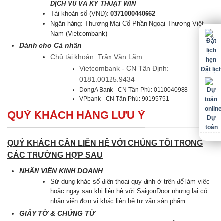
DỊCH VỤ VÀ KỸ THUẬT WIN
Tài khoản số (VND):
0371000440662
Ngân hàng: Thương Mại Cổ Phần Ngoại Thương Việt
Nam (Vietcombank)
Dành cho Cá nhân
Chủ tài khoản: Trần Văn Lãm
Vietcombank - CN Tân Định:
Đặt lịc
0181.00125.9434
DongA Bank - CN Tân Phú: 0110040988
VPbank - CN Tân Phú: 90195751
QUÝ KHÁCH HÀNG LƯU Ý
Dự
toán
QUÝ KHÁCH CẦN LIÊN HỆ VỚI CHÚNG TÔI TRONG
CÁC TRƯỜNG HỢP SAU
NHÂN VIÊN KINH DOANH
Sử dụng khác số điện thoại quy định ở trên để làm việc
hoặc ngay sau khi liên hệ với SaigonDoor nhưng lại có
nhân viên đơn vị khác liên hệ tư vấn sản phẩm.
GIẤY TỜ & CHỨNG TỪ