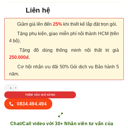
Liên hệ
Giảm giá lên đến
25%
khi thiết kế lắp đặt trọn gói.
Tặng phụ kiện, giao miễn phí nội thành HCM (trên
4 bộ).
Tặng đồ dùng thông minh nội thất trị giá
250.000đ.
Cơ hội nhận ưu đãi 50% Gói dịch vụ Bảo hành 5
năm.
NỘI THẤT TỦ GỖ KỆ GỖ 54 số lượng
THÊM VÀO GIỎ HÀNG
0834.494.494
Chat/Call video với 30+ Nhân viên tư vấn của