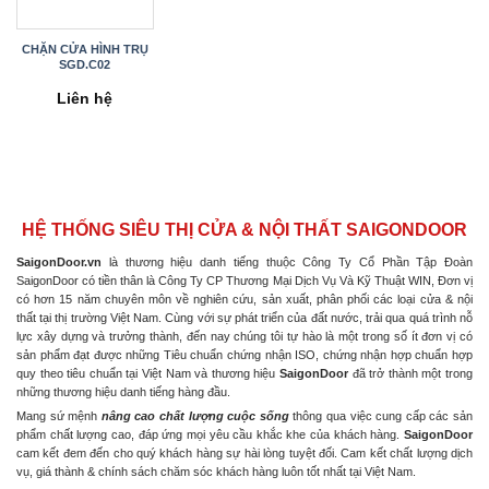
CHẶN CỬA HÌNH TRỤ
SGD.C02
Liên hệ
HỆ THỐNG SIÊU THỊ CỬA & NỘI THẤT SAIGONDOOR
SaigonDoor.vn
là thương hiệu danh tiếng thuộc Công Ty Cổ Phần Tập Đoàn
SaigonDoor có tiền thân là Công Ty CP Thương Mại Dịch Vụ Và Kỹ Thuật WIN, Đơn vị
có hơn 15 năm chuyên môn về nghiên cứu, sản xuất, phân phối các loại cửa & nội
thất tại thị trường Việt Nam. Cùng với sự phát triển của đất nước, trải qua quá trình nỗ
lực xây dựng và trưởng thành, đến nay chúng tôi tự hào là một trong số ít đơn vị có
sản phẩm đạt được những Tiêu chuẩn chứng nhận ISO, chứng nhận hợp chuẩn hợp
quy theo tiêu chuẩn tại Việt Nam và thương hiệu
SaigonDoor
đã trở thành một trong
những thương hiệu danh tiếng hàng đầu.
Mang sứ mệnh
nâng cao chất lượng cuộc sống
thông qua việc cung cấp các sản
phẩm chất lượng cao, đáp ứng mọi yêu cầu khắc khe của khách hàng.
SaigonDoor
cam kết đem đến cho quý khách hàng sự hài lòng tuyệt đối. Cam kết chất lượng dịch
vụ, giá thành & chính sách chăm sóc khách hàng luôn tốt nhất tại Việt Nam.