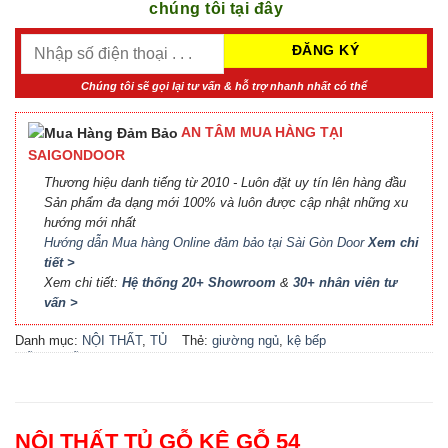
chúng tôi tại đây
Chúng tôi sẽ gọi lại tư vấn & hỗ trợ nhanh nhất có thể
AN TÂM MUA HÀNG TẠI
SAIGONDOOR
Thương hiệu danh tiếng từ 2010 - Luôn đặt uy tín lên hàng đầu
Sản phẩm đa dạng mới 100% và luôn được cập nhật những xu
hướng mới nhất
Hướng dẫn Mua hàng Online đảm bảo tại Sài Gòn Door
Xem chi
tiết >
Xem chi tiết:
Hệ thống 20+ Showroom
&
30+ nhân viên tư
vấn >
Danh mục:
NỘI THẤT
,
TỦ
Thẻ:
giường ngủ
,
kệ bếp
GỖ KỆ GỖ
đẹp
,
kệ gỗ
,
locker
,
nội thất
bếp
,
nội thất phòng khách
,
nội thất phòng ngủ
,
phụ kiện
cầu thang
,
phụ kiện cửa
,
tủ
NỘI THẤT TỦ GỖ KỆ GỖ 54
bếp
,
tủ bếp đẹp
,
tủ gỗ
,
tủ