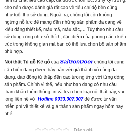
làm từ chất liệu cao cấp, đã được chọn lọc, xử lý kỹ lưỡng,
cho nên được đánh giá rất cao về tiêu chí độ bền cũng
như tuổi thọ sử dụng. Ngoài ra, chúng tôi còn không
ngừng nỗ lực để mang đến những sản phẩm đa dạng về
kiểu dáng thiết kế, mẫu mã, màu sắc,… Tùy theo nhu cầu
sử dụng cũng như sở thích, đặc điểm của phong cách kiến
trúc trong không gian mà bạn có thể lựa chọn bộ sản phẩm
phù hợp.
SaiGonDoor
Nội thất Tủ gỗ Kệ gỗ
của
chúng tôi cung
cấp hiện đang được bày bán với giá thành vô cùng đa
dạng, dao động từ thấp đến cao tương ứng với từng dòng
sản phẩm. Chính vì thế, nếu như bạn đang có nhu cầu
tham khảo thêm thông tin và lựa chọn loại nội thất này, vui
lòng liên hệ với
Hotline 0933.307.307
để được tư vấn
miễn phí về thiết kế và giá thành sản phẩm ngay hôm nay
nhé.
Đánh giá