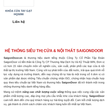
KHÓA CỬA TAY GẠT
HQ5090
Liên hệ
HỆ THỐNG SIÊU THỊ CỬA & NỘI THẤT SAIGONDOOR
SaigonDoor.vn
là thương hiệu danh tiếng thuộc Công Ty Cổ Phần Tập Đoàn
SaigonDoor có tiền thân là Công Ty CP Thương Mại Dịch Vụ Và Kỹ Thuật WIN, Đơn vị
có hơn 15 năm chuyên môn về nghiên cứu, sản xuất, phân phối các loại cửa & nội
thất tại thị trường Việt Nam. Cùng với sự phát triển của đất nước, trải qua quá trình nỗ
lực xây dựng và trưởng thành, đến nay chúng tôi tự hào là một trong số ít đơn vị có
sản phẩm đạt được những Tiêu chuẩn chứng nhận ISO, chứng nhận hợp chuẩn hợp
quy theo tiêu chuẩn tại Việt Nam và thương hiệu
SaigonDoor
đã trở thành một trong
những thương hiệu danh tiếng hàng đầu.
Mang sứ mệnh
nâng cao chất lượng cuộc sống
thông qua việc cung cấp các sản
phẩm chất lượng cao, đáp ứng mọi yêu cầu khắc khe của khách hàng.
SaigonDoor
cam kết đem đến cho quý khách hàng sự hài lòng tuyệt đối. Cam kết chất lượng dịch
vụ, giá thành & chính sách chăm sóc khách hàng luôn tốt nhất tại Việt Nam.