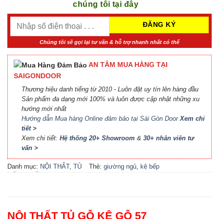
chúng tôi tại đây
Chúng tôi sẽ gọi lại tư vấn & hỗ trợ nhanh nhất có thể
AN TÂM MUA HÀNG TẠI
SAIGONDOOR
Thương hiệu danh tiếng từ 2010 - Luôn đặt uy tín lên hàng đầu
Sản phẩm đa dạng mới 100% và luôn được cập nhật những xu
hướng mới nhất
Hướng dẫn Mua hàng Online đảm bảo tại Sài Gòn Door
Xem chi
tiết >
Xem chi tiết:
Hệ thống 20+ Showroom
&
30+ nhân viên tư
vấn >
Danh mục:
NỘI THẤT
,
TỦ
Thẻ:
giường ngủ
,
kệ bếp
GỖ KỆ GỖ
đẹp
,
kệ gỗ
,
locker
,
nội thất
bếp
,
nội thất phòng khách
,
nội thất phòng ngủ
,
phụ kiện
cầu thang
,
phụ kiện cửa
,
tủ
NỘI THẤT TỦ GỖ KỆ GỖ 57
bếp
,
tủ bếp đẹp
,
tủ gỗ
,
tủ