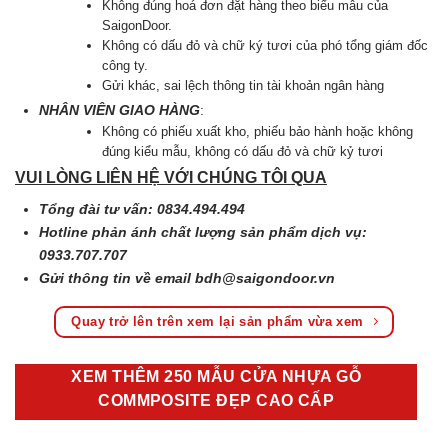
Không đúng hoá đơn đặt hàng theo biểu mẫu của
SaigonDoor.
Không có dấu đỏ và chữ ký tươi của phó tổng giám đốc
công ty.
Gửi khác, sai lệch thông tin tài khoản ngân hàng
NHÂN VIÊN GIAO HÀNG
:
Không có phiếu xuất kho, phiếu bảo hành hoặc không
đúng kiểu mẫu, không có dấu đỏ và chữ kỷ tươi
VUI LÒNG LIÊN HỆ VỚI CHÚNG TÔI QUA
Tổng đài tư vấn: 0834.494.494
Hotline phản ánh chất lượng sản phẩm dịch vụ:
0933.707.707
Gửi thông tin về email
bdh@saigondoor.vn
Quay trở lên trên xem lại sản phẩm vừa xem
XEM THÊM 250 MẪU CỬA NHỰA GỖ
COMMPOSITE ĐẸP CAO CẤP