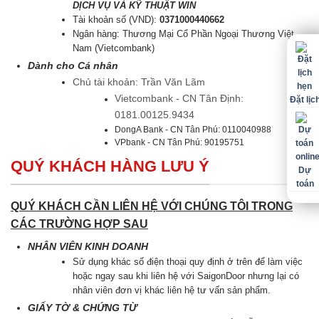
DỊCH VỤ VÀ KỸ THUẬT WIN
Tài khoản số (VND):
0371000440662
Ngân hàng: Thương Mại Cổ Phần Ngoại Thương Việt
Nam (Vietcombank)
Dành cho Cá nhân
Chủ tài khoản: Trần Văn Lãm
Vietcombank - CN Tân Định:
Đặt lịc
0181.00125.9434
DongA Bank - CN Tân Phú: 0110040988
VPbank - CN Tân Phú: 90195751
QUÝ KHÁCH HÀNG LƯU Ý
Dự
toán
QUÝ KHÁCH CẦN LIÊN HỆ VỚI CHÚNG TÔI TRONG
CÁC TRƯỜNG HỢP SAU
NHÂN VIÊN KINH DOANH
Sử dụng khác số điện thoại quy định ở trên để làm việc
hoặc ngay sau khi liên hệ với SaigonDoor nhưng lại có
nhân viên đơn vị khác liên hệ tư vấn sản phẩm.
GIẤY TỜ & CHỨNG TỪ