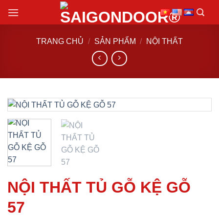
Chuyển
đến
nội
TRANG CHỦ
/
SẢN PHẨM
/
NỘI THẤT
dung
NỘI THẤT TỦ GỖ KỆ GỖ
57