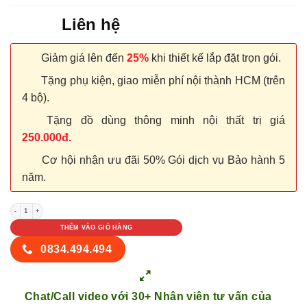
Liên hệ
Giảm giá lên đến
25%
khi thiết kế lắp đặt trọn gói.
Tặng phụ kiện, giao miễn phí nội thành HCM (trên
4 bộ).
Tặng đồ dùng thông minh nội thất trị giá
250.000đ.
Cơ hội nhận ưu đãi 50% Gói dịch vụ Bảo hành 5
năm.
NỘI THẤT TỦ GỖ KỆ GỖ 57 số lượng
THÊM VÀO GIỎ HÀNG
0834.494.494
Chat/Call video với 30+ Nhân viên tư vấn của