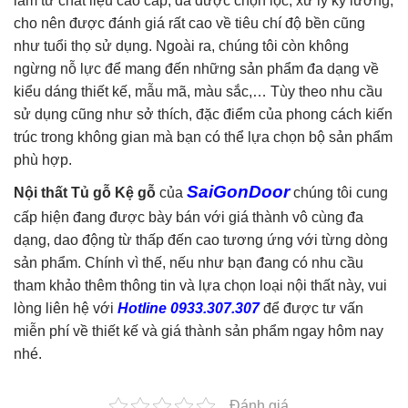
làm từ chất liệu cao cấp, đã được chọn lọc, xử lý kỹ lưỡng,
cho nên được đánh giá rất cao về tiêu chí độ bền cũng
như tuổi thọ sử dụng. Ngoài ra, chúng tôi còn không
ngừng nỗ lực để mang đến những sản phẩm đa dạng về
kiểu dáng thiết kế, mẫu mã, màu sắc,… Tùy theo nhu cầu
sử dụng cũng như sở thích, đặc điểm của phong cách kiến
trúc trong không gian mà bạn có thể lựa chọn bộ sản phẩm
phù hợp.
SaiGonDoor
Nội thất Tủ gỗ Kệ gỗ
của
chúng tôi cung
cấp hiện đang được bày bán với giá thành vô cùng đa
dạng, dao động từ thấp đến cao tương ứng với từng dòng
sản phẩm. Chính vì thế, nếu như bạn đang có nhu cầu
tham khảo thêm thông tin và lựa chọn loại nội thất này, vui
lòng liên hệ với
Hotline 0933.307.307
để được tư vấn
miễn phí về thiết kế và giá thành sản phẩm ngay hôm nay
nhé.
Đánh giá