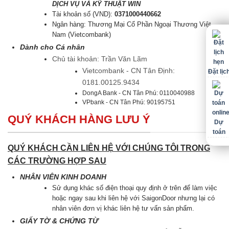
DỊCH VỤ VÀ KỸ THUẬT WIN
Tài khoản số (VND):
0371000440662
Ngân hàng: Thương Mại Cổ Phần Ngoại Thương Việt
Nam (Vietcombank)
Dành cho Cá nhân
Chủ tài khoản: Trần Văn Lãm
Vietcombank - CN Tân Định:
Đặt lịc
0181.00125.9434
DongA Bank - CN Tân Phú: 0110040988
VPbank - CN Tân Phú: 90195751
QUÝ KHÁCH HÀNG LƯU Ý
Dự
toán
QUÝ KHÁCH CẦN LIÊN HỆ VỚI CHÚNG TÔI TRONG
CÁC TRƯỜNG HỢP SAU
NHÂN VIÊN KINH DOANH
Sử dụng khác số điện thoại quy định ở trên để làm việc
hoặc ngay sau khi liên hệ với SaigonDoor nhưng lại có
nhân viên đơn vị khác liên hệ tư vấn sản phẩm.
GIẤY TỜ & CHỨNG TỪ