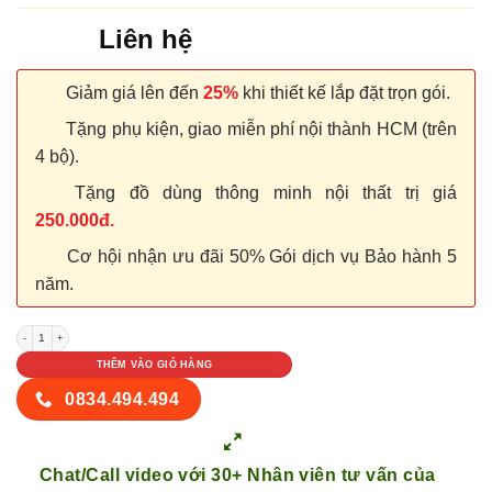
Liên hệ
Giảm giá lên đến
25%
khi thiết kế lắp đặt trọn gói.
Tặng phụ kiện, giao miễn phí nội thành HCM (trên
4 bộ).
Tặng đồ dùng thông minh nội thất trị giá
250.000đ.
Cơ hội nhận ưu đãi 50% Gói dịch vụ Bảo hành 5
năm.
NỘI THẤT TỦ GỖ KỆ GỖ 63 số lượng
THÊM VÀO GIỎ HÀNG
0834.494.494
Chat/Call video với 30+ Nhân viên tư vấn của