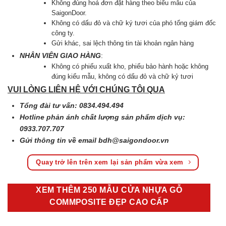
Không đúng hoá đơn đặt hàng theo biểu mẫu của
SaigonDoor.
Không có dấu đỏ và chữ ký tươi của phó tổng giám đốc
công ty.
Gửi khác, sai lệch thông tin tài khoản ngân hàng
NHÂN VIÊN GIAO HÀNG
:
Không có phiếu xuất kho, phiếu bảo hành hoặc không
đúng kiểu mẫu, không có dấu đỏ và chữ kỷ tươi
VUI LÒNG LIÊN HỆ VỚI CHÚNG TÔI QUA
Tổng đài tư vấn: 0834.494.494
Hotline phản ánh chất lượng sản phẩm dịch vụ:
0933.707.707
Gửi thông tin về email
bdh@saigondoor.vn
Quay trở lên trên xem lại sản phẩm vừa xem
XEM THÊM 250 MẪU CỬA NHỰA GỖ
COMMPOSITE ĐẸP CAO CẤP