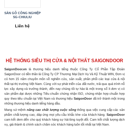
SÀN GỖ CÔNG NGHIỆP
SG-CHIULIU
Liên hệ
HỆ THỐNG SIÊU THỊ CỬA & NỘI THẤT SAIGONDOOR
SaigonDoor.vn
là thương hiệu danh tiếng thuộc Công Ty Cổ Phần Tập Đoàn
SaigonDoor có tiền thân là Công Ty CP Thương Mại Dịch Vụ Và Kỹ Thuật WIN, Đơn vị
có hơn 15 năm chuyên môn về nghiên cứu, sản xuất, phân phối các loại cửa & nội
thất tại thị trường Việt Nam. Cùng với sự phát triển của đất nước, trải qua quá trình nỗ
lực xây dựng và trưởng thành, đến nay chúng tôi tự hào là một trong số ít đơn vị có
sản phẩm đạt được những Tiêu chuẩn chứng nhận ISO, chứng nhận hợp chuẩn hợp
quy theo tiêu chuẩn tại Việt Nam và thương hiệu
SaigonDoor
đã trở thành một trong
những thương hiệu danh tiếng hàng đầu.
Mang sứ mệnh
nâng cao chất lượng cuộc sống
thông qua việc cung cấp các sản
phẩm chất lượng cao, đáp ứng mọi yêu cầu khắc khe của khách hàng.
SaigonDoor
cam kết đem đến cho quý khách hàng sự hài lòng tuyệt đối. Cam kết chất lượng dịch
vụ, giá thành & chính sách chăm sóc khách hàng luôn tốt nhất tại Việt Nam.