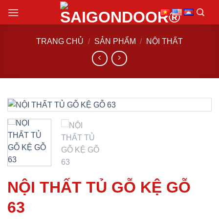
Chuyển
đến
nội
TRANG CHỦ
/
SẢN PHẨM
/
NỘI THẤT
dung
NỘI THẤT TỦ GỖ KỆ GỖ
63