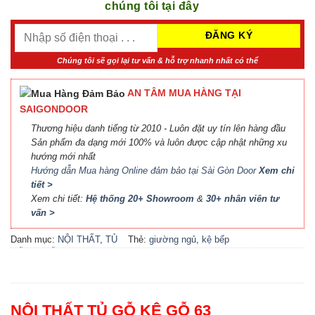
chúng tôi tại đây
Chúng tôi sẽ gọi lại tư vấn & hỗ trợ nhanh nhất có thể
AN TÂM MUA HÀNG TẠI
SAIGONDOOR
Thương hiệu danh tiếng từ 2010 - Luôn đặt uy tín lên hàng đầu
Sản phẩm đa dạng mới 100% và luôn được cập nhật những xu
hướng mới nhất
Hướng dẫn Mua hàng Online đảm bảo tại Sài Gòn Door
Xem chi
tiết >
Xem chi tiết:
Hệ thống 20+ Showroom
&
30+ nhân viên tư
vấn >
Danh mục:
NỘI THẤT
,
TỦ
Thẻ:
giường ngủ
,
kệ bếp
GỖ KỆ GỖ
đẹp
,
kệ gỗ
,
locker
,
nội thất
bếp
,
nội thất phòng khách
,
nội thất phòng ngủ
,
phụ kiện
cầu thang
,
phụ kiện cửa
,
tủ
NỘI THẤT TỦ GỖ KỆ GỖ 63
bếp
,
tủ bếp đẹp
,
tủ gỗ
,
tủ