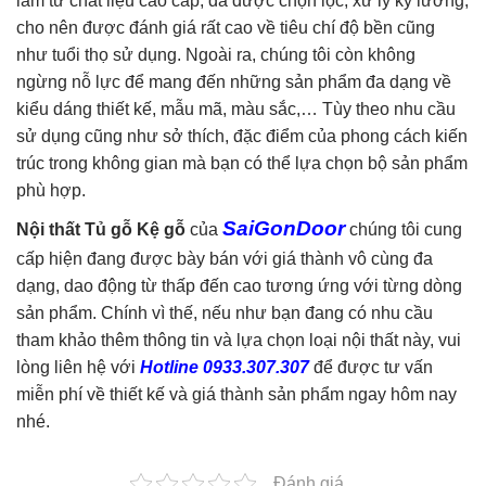
làm từ chất liệu cao cấp, đã được chọn lọc, xử lý kỹ lưỡng,
cho nên được đánh giá rất cao về tiêu chí độ bền cũng
như tuổi thọ sử dụng. Ngoài ra, chúng tôi còn không
ngừng nỗ lực để mang đến những sản phẩm đa dạng về
kiểu dáng thiết kế, mẫu mã, màu sắc,… Tùy theo nhu cầu
sử dụng cũng như sở thích, đặc điểm của phong cách kiến
trúc trong không gian mà bạn có thể lựa chọn bộ sản phẩm
phù hợp.
SaiGonDoor
Nội thất Tủ gỗ Kệ gỗ
của
chúng tôi cung
cấp hiện đang được bày bán với giá thành vô cùng đa
dạng, dao động từ thấp đến cao tương ứng với từng dòng
sản phẩm. Chính vì thế, nếu như bạn đang có nhu cầu
tham khảo thêm thông tin và lựa chọn loại nội thất này, vui
lòng liên hệ với
Hotline 0933.307.307
để được tư vấn
miễn phí về thiết kế và giá thành sản phẩm ngay hôm nay
nhé.
Đánh giá