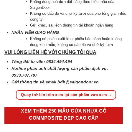
Không đúng hoá đơn đặt hàng theo biểu mẫu của
SaigonDoor.
Không có dấu đỏ và chữ ký tươi của phó tổng giám đốc
công ty.
Gửi khác, sai lệch thông tin tài khoản ngân hàng
NHÂN VIÊN GIAO HÀNG
:
Không có phiếu xuất kho, phiếu bảo hành hoặc không
đúng kiểu mẫu, không có dấu đỏ và chữ kỷ tươi
VUI LÒNG LIÊN HỆ VỚI CHÚNG TÔI QUA
Tổng đài tư vấn: 0834.494.494
Hotline phản ánh chất lượng sản phẩm dịch vụ:
0933.707.707
Gửi thông tin về email
bdh@saigondoor.vn
Quay trở lên trên xem lại sản phẩm vừa xem
XEM THÊM 250 MẪU CỬA NHỰA GỖ
COMMPOSITE ĐẸP CAO CẤP