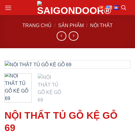
Chuyển
đến
nội
TRANG CHỦ
/
SẢN PHẨM
/
NỘI THẤT
dung
NỘI THẤT TỦ GỖ KỆ GỖ
69