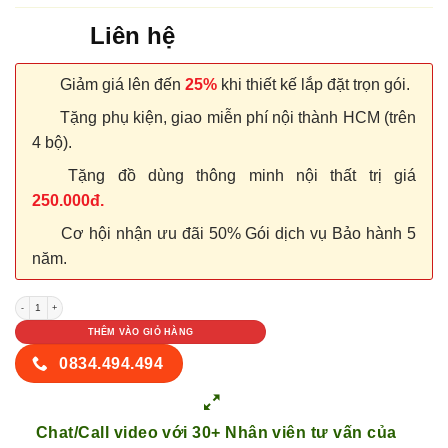
Liên hệ
Giảm giá lên đến
25%
khi thiết kế lắp đặt trọn gói.
Tặng phụ kiện, giao miễn phí nội thành HCM (trên
4 bộ).
Tặng đồ dùng thông minh nội thất trị giá
250.000đ.
Cơ hội nhận ưu đãi 50% Gói dịch vụ Bảo hành 5
năm.
NỘI THẤT TỦ GỖ KỆ GỖ 69 số lượng
THÊM VÀO GIỎ HÀNG
0834.494.494
Chat/Call video với 30+ Nhân viên tư vấn của