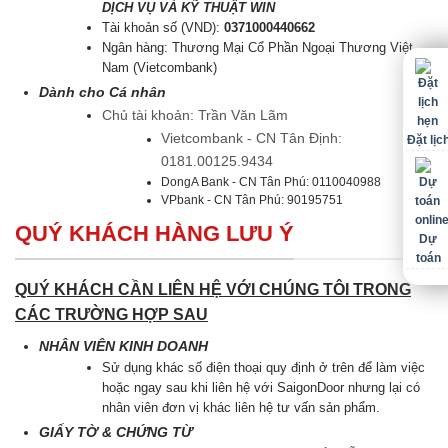
DỊCH VỤ VÀ KỸ THUẬT WIN
Tài khoản số (VND):
0371000440662
Ngân hàng: Thương Mại Cổ Phần Ngoại Thương Việt
Nam (Vietcombank)
Dành cho Cá nhân
Chủ tài khoản: Trần Văn Lãm
Vietcombank - CN Tân Định:
Đặt lịc
0181.00125.9434
DongA Bank - CN Tân Phú: 0110040988
VPbank - CN Tân Phú: 90195751
QUÝ KHÁCH HÀNG LƯU Ý
Dự
toán
QUÝ KHÁCH CẦN LIÊN HỆ VỚI CHÚNG TÔI TRONG
CÁC TRƯỜNG HỢP SAU
NHÂN VIÊN KINH DOANH
Sử dụng khác số điện thoại quy định ở trên để làm việc
hoặc ngay sau khi liên hệ với SaigonDoor nhưng lại có
nhân viên đơn vị khác liên hệ tư vấn sản phẩm.
GIẤY TỜ & CHỨNG TỪ