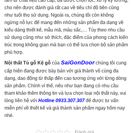
làm từ chất liệu cao cấp, đã được chọn lọc, xử lý kỹ lưỡng,
cho nên được đánh giá rất cao về tiêu chí độ bền cũng
như tuổi thọ sử dụng. Ngoài ra, chúng tôi còn không
ngừng nỗ lực để mang đến những sản phẩm đa dạng về
kiểu dáng thiết kế, mẫu mã, màu sắc,… Tùy theo nhu cầu
sử dụng cũng như sở thích, đặc điểm của phong cách kiến
trúc trong không gian mà bạn có thể lựa chọn bộ sản phẩm
phù hợp.
SaiGonDoor
Nội thất Tủ gỗ Kệ gỗ
của
chúng tôi cung
cấp hiện đang được bày bán với giá thành vô cùng đa
dạng, dao động từ thấp đến cao tương ứng với từng dòng
sản phẩm. Chính vì thế, nếu như bạn đang có nhu cầu
tham khảo thêm thông tin và lựa chọn loại nội thất này, vui
lòng liên hệ với
Hotline 0933.307.307
để được tư vấn
miễn phí về thiết kế và giá thành sản phẩm ngay hôm nay
nhé.
Đánh giá