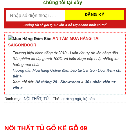
chúng tôi tại đây
Chúng tôi sẽ gọi lại tư vấn & hỗ trợ nhanh nhất có thể
AN TÂM MUA HÀNG TẠI
SAIGONDOOR
Thương hiệu danh tiếng từ 2010 - Luôn đặt uy tín lên hàng đầu
Sản phẩm đa dạng mới 100% và luôn được cập nhật những xu
hướng mới nhất
Hướng dẫn Mua hàng Online đảm bảo tại Sài Gòn Door
Xem chi
tiết >
Xem chi tiết:
Hệ thống 20+ Showroom
&
30+ nhân viên tư
vấn >
Danh mục:
NỘI THẤT
,
TỦ
Thẻ:
giường ngủ
,
kệ bếp
GỖ KỆ GỖ
đẹp
,
kệ gỗ
,
locker
,
nội thất
bếp
,
nội thất phòng khách
,
nội thất phòng ngủ
,
phụ kiện
cầu thang
,
phụ kiện cửa
,
tủ
NỘI THẤT TỦ GỖ KỆ GỖ 69
bếp
,
tủ bếp đẹp
,
tủ gỗ
,
tủ