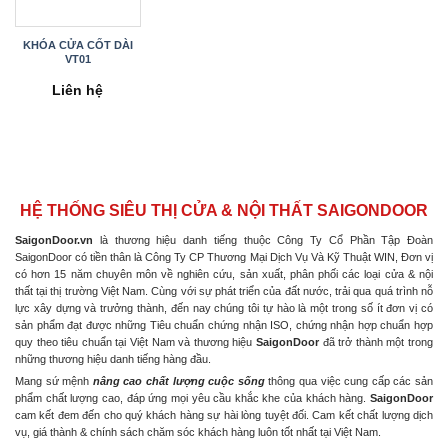
KHÓA CỬA CỐT DÀI
VT01
Liên hệ
HỆ THỐNG SIÊU THỊ CỬA & NỘI THẤT SAIGONDOOR
SaigonDoor.vn
là thương hiệu danh tiếng thuộc Công Ty Cổ Phần Tập Đoàn
SaigonDoor có tiền thân là Công Ty CP Thương Mại Dịch Vụ Và Kỹ Thuật WIN, Đơn vị
có hơn 15 năm chuyên môn về nghiên cứu, sản xuất, phân phối các loại cửa & nội
thất tại thị trường Việt Nam. Cùng với sự phát triển của đất nước, trải qua quá trình nỗ
lực xây dựng và trưởng thành, đến nay chúng tôi tự hào là một trong số ít đơn vị có
sản phẩm đạt được những Tiêu chuẩn chứng nhận ISO, chứng nhận hợp chuẩn hợp
quy theo tiêu chuẩn tại Việt Nam và thương hiệu
SaigonDoor
đã trở thành một trong
những thương hiệu danh tiếng hàng đầu.
Mang sứ mệnh
nâng cao chất lượng cuộc sống
thông qua việc cung cấp các sản
phẩm chất lượng cao, đáp ứng mọi yêu cầu khắc khe của khách hàng.
SaigonDoor
cam kết đem đến cho quý khách hàng sự hài lòng tuyệt đối. Cam kết chất lượng dịch
vụ, giá thành & chính sách chăm sóc khách hàng luôn tốt nhất tại Việt Nam.